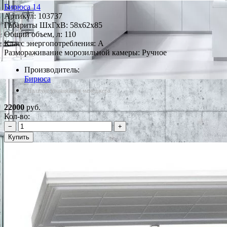
Бирюса 14
Артикул:
103737
Габариты ШxГxВ: 58x62x85
Общий объем, л: 110
Класс энергопотребления: A
Размораживание морозильной камеры: Ручное
Производитель:
Бирюса
*Наличие уточняйте у менеджера
22000
руб.
Кол-во:
−
+
Купить