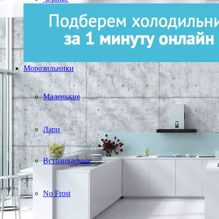
Морозильники
Маленькие
Лари
Встраиваемые
No Frost