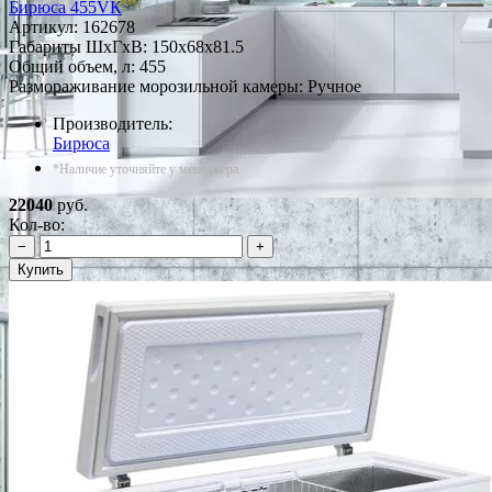
Бирюса 455VК
Артикул:
162678
Габариты ШxГxВ: 150x68x81.5
Общий объем, л: 455
Размораживание морозильной камеры: Ручное
Производитель:
Бирюса
*Наличие уточняйте у менеджера
22040
руб.
Кол-во:
−
+
Купить