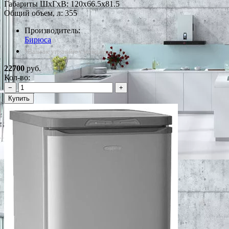
Габариты ШxГxВ: 120x66.5x81.5
Общий объем, л: 355
Производитель:
Бирюса
*Наличие уточняйте у менеджера
22700
руб.
Кол-во:
−
+
Купить