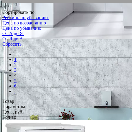
Сортировать по:
Рейтинг по убыванию
Цена по возрастанию
Цена по убыванию
От А до Я
От Я до А
Сбросить
1
2
3
4
5
6
Товар
Параметры
Цена, руб.
Кол-во