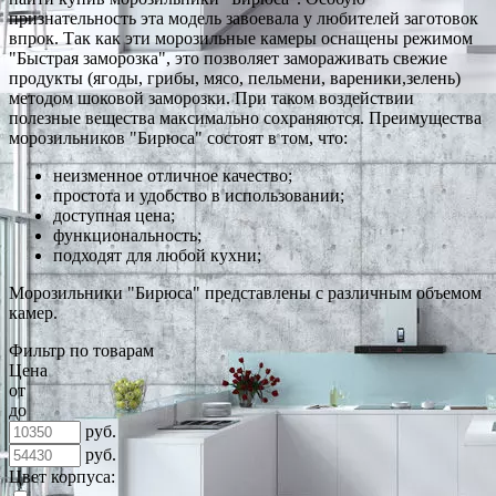
признательность эта модель завоевала у любителей заготовок
впрок. Так как эти морозильные камеры оснащены режимом
"Быстрая заморозка", это позволяет замораживать свежие
продукты (ягоды, грибы, мясо, пельмени, вареники,зелень)
методом шоковой заморозки. При таком воздействии
полезные вещества максимально сохраняются. Преимущества
морозильников "Бирюса" состоят в том, что:
неизменное отличное качество;
простота и удобство в использовании;
доступная цена;
функциональность;
подходят для любой кухни;
Морозильники "Бирюса" представлены с различным объемом
камер.
Фильтр по товарам
Цена
от
до
руб.
руб.
Цвет корпуса: