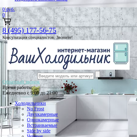
0
руб.
0
8 (495) 177-56-75
Консультация специалистов. Звоните!
Обратный звонок
Время работы:
Ежедневно с 9:00 до 21:00
Холодильники
No Frost
Двухкамерные
Однокамерные
Встраиваемые
Side by side
Черные