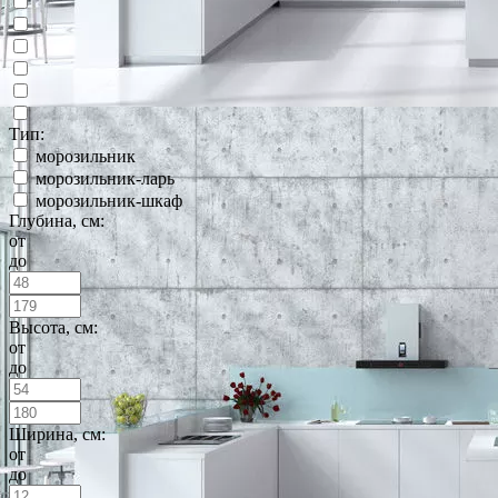
Тип:
морозильник
морозильник-ларь
морозильник-шкаф
Глубина, см:
от
до
Высота, см:
от
до
Ширина, см:
от
до