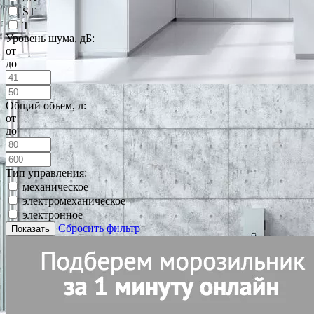
ST
T
Уровень шума, дБ:
от
до
Общий объем, л:
от
до
Тип управления:
механическое
электромеханическое
электронное
Сбросить фильтр
Показать