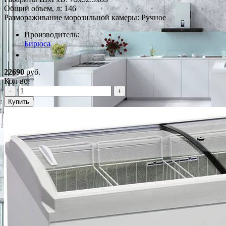
Общий объем, л: 146
Размораживание морозильной камеры: Ручное
Производитель:
Бирюса
*Наличие уточняйте у менеджера
22690
руб.
Кол-во:
−
+
Купить