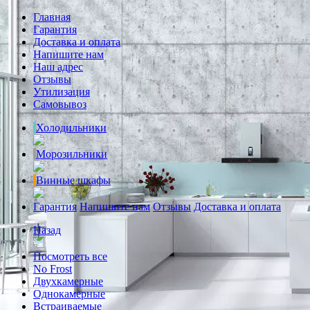
Главная
Гарантия
Доставка и оплата
Напишите нам
Наш адрес
Отзывы
Утилизация
Самовывоз
Холодильники
Морозильники
Винные шкафы
Гарантия
Напишите нам
Отзывы
Доставка и оплата
Назад
Посмотреть все
No Frost
Двухкамерные
Однокамерные
Встраиваемые