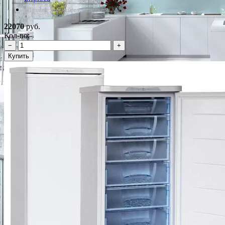
*Наличие уточняйте у менеджера
22070
руб.
Кол-во:
−
+
Купить