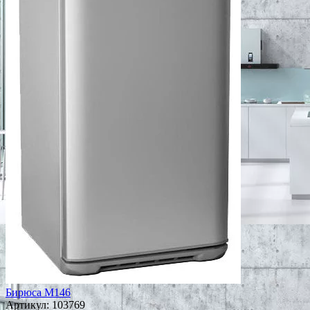
Бирюса M146
Артикул:
103769