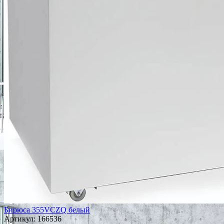
Бирюса 355VCZQ белый
Артикул:
166536