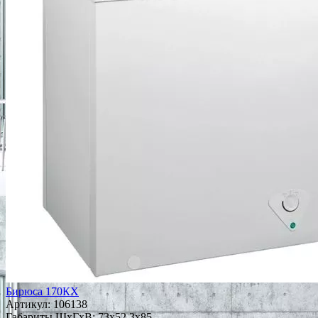
Бирюса 170КХ
Артикул:
106138
Габариты ШxГxВ: 73x52.3x85