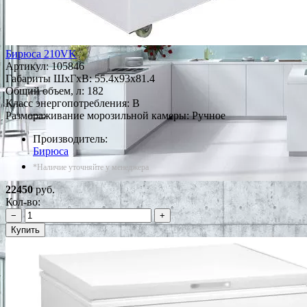
Бирюса 210VK
Артикул:
105846
Габариты ШxГxВ: 55.4x93x81.4
Общий объем, л: 182
Класс энергопотребления: B
Размораживание морозильной камеры: Ручное
Производитель:
Бирюса
*Наличие уточняйте у менеджера
22450
руб.
Кол-во:
−
+
Купить