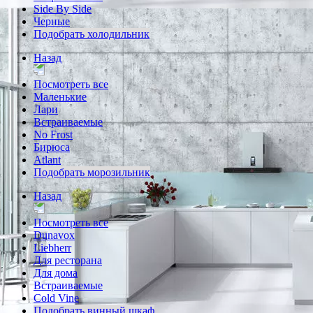
Side By Side
Черные
Подобрать холодильник
Назад
Посмотреть все
Маленькие
Лари
Встраиваемые
No Frost
Бирюса
Atlant
Подобрать морозильник
Назад
Посмотреть все
Dunavox
Liebherr
Для ресторана
Для дома
Встраиваемые
Cold Vine
Подобрать винный шкаф