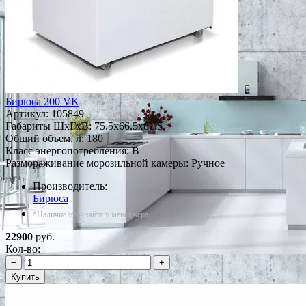
Бирюса 200 VK
Артикул:
105849
Габариты ШxГxВ: 75.5x66.5x81.5
Общий объем, л: 180
Класс энергопотребления: B
Размораживание морозильной камеры: Ручное
Производитель:
Бирюса
*Наличие уточняйте у менеджера
22900
руб.
Кол-во:
−
+
Купить