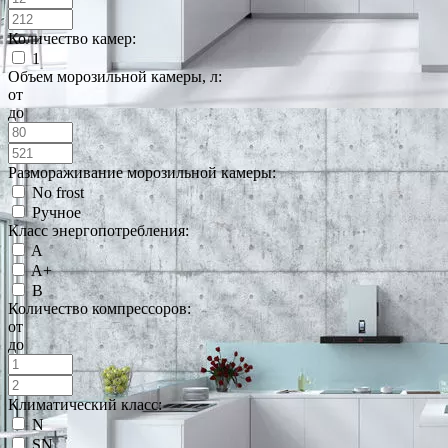
Количество камер:
1
Объем морозильной камеры, л:
от
до
Размораживание морозильной камеры:
No frost
Ручное
Класс энергопотребления:
A
A+
B
Количество компрессоров:
от
до
Климатический класс:
N
SN