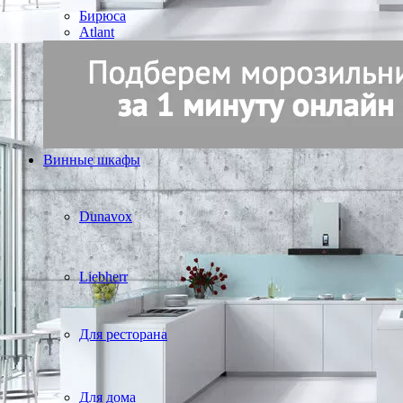
Бирюса
Atlant
Винные шкафы
Dunavox
Liebherr
Для ресторана
Для дома