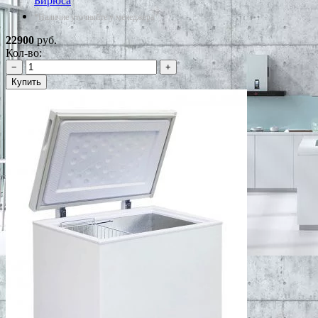
Бирюса
*Наличие уточняйте у менеджера
22900
руб.
Кол-во:
−
+
Купить