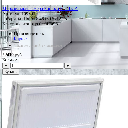
Морозильная камера Бирюса F 114 CA
Артикул:
109360
Габариты ШxГxВ: 48x60.5x122.5
Класс энергопотребления: A
Производитель:
Бирюса
*Наличие уточняйте у менеджера
22410
руб.
Кол-во:
−
+
Купить