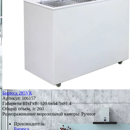
Бирюса 285VК
Артикул:
106157
Габариты ШxГxВ: 120.6x54.5x81.4
Общий объем, л: 260
Размораживание морозильной камеры: Ручное
Производитель:
Бирюса