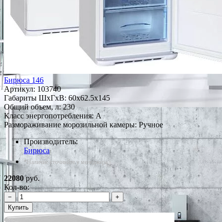
Бирюса 146
Артикул:
103740
Габариты ШxГxВ: 60x62.5x145
Общий объем, л: 230
Класс энергопотребления: A
Размораживание морозильной камеры: Ручное
Производитель:
Бирюса
*Наличие уточняйте у менеджера
22080
руб.
Кол-во:
−
+
Купить