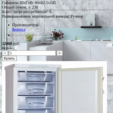
Габариты ШxГxВ: 60x62.5x145
Общий объем, л: 230
Класс энергопотребления: A
Размораживание морозильной камеры: Ручное
Производитель:
Бирюса
*Наличие уточняйте у менеджера
22860
руб.
Кол-во:
−
+
Купить