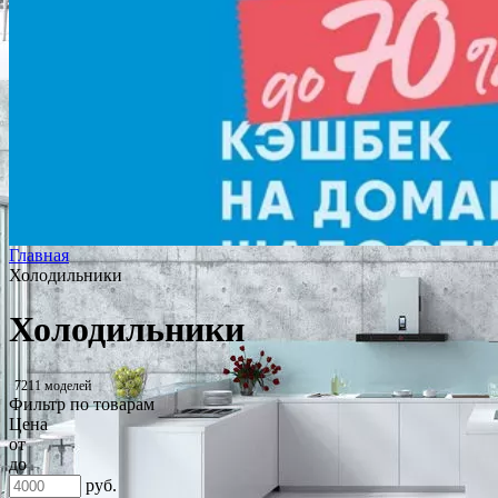
Главная
Холодильники
Холодильники
7211 моделей
Фильтр по товарам
Цена
от
до
руб.