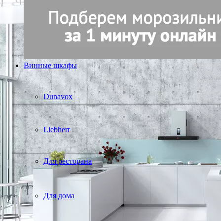
Винные шкафы
Dunavox
Liebherr
Для ресторана
Для дома