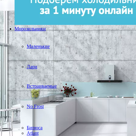
Морозильники
Маленькие
Лари
Встраиваемые
No Frost
Бирюса
Atlant