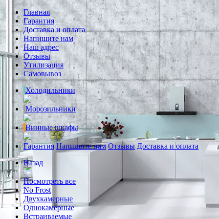
Главная
Гарантия
Доставка и оплата
Напишите нам
Наш адрес
Отзывы
Утилизация
Самовывоз
Холодильники
Морозильники
Винные шкафы
Гарантия
Напишите нам
Отзывы
Доставка и оплата
Назад
Посмотреть все
No Frost
Двухкамерные
Однокамерные
Встраиваемые