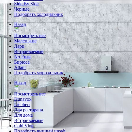
Side By Side
Черные
Подобрать холодильник
Назад
Посмотреть все
Маленькие
Лари
Встраиваемые
No Frost
Бирюса
Atlant
Подобрать морозильник
Назад
Посмотреть все
Dunavox
Liebherr
Для ресторана
Для дома
Встраиваемые
Cold Vine
Подобрать винный шкаф