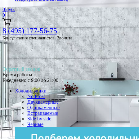
0
руб.
0
8 (495) 177-56-75
Консультация специалистов. Звоните!
Обратный звонок
Время работы:
Ежедневно с 9:00 до 21:00
Холодильники
No Frost
Двухкамерные
Однокамерные
Встраиваемые
Side by side
Черные