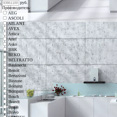
руб.
Производитель:
AEG
ASCOLI
ATLANT
AVEX
Amica
Artel
Asko
BBK
BEKO
BELTRATTO
Bauknecht
Benoit
Bertazzoni
Biozone
Bomann
Bompani
Bosch
Brandt
Braun
Bravo