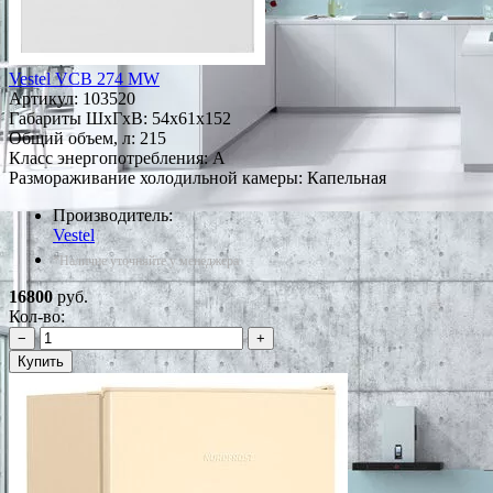
Vestel VCB 274 MW
Артикул:
103520
Габариты ШxГxВ: 54x61x152
Общий объем, л: 215
Класс энергопотребления: A
Размораживание холодильной камеры: Капельная
Производитель:
Vestel
*Наличие уточняйте у менеджера
16800
руб.
Кол-во:
−
+
Купить