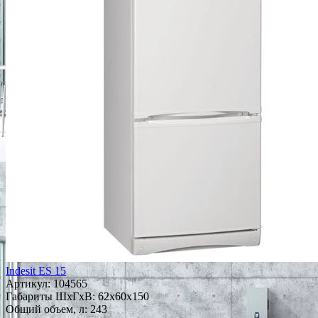
Indesit ES 15
Артикул:
104565
Габариты ШxГxВ: 62x60x150
Общий объем, л: 243