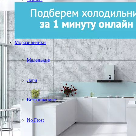
Морозильники
Маленькие
Лари
Встраиваемые
No Frost