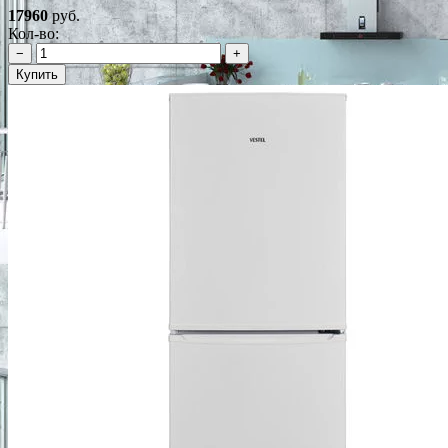
17960
руб.
Кол-во:
−
+
Купить