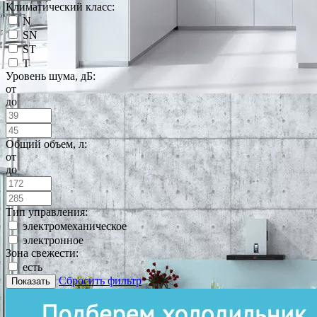
Климатический класс:
N
SN
ST
T
Уровень шума, дБ:
от
до
Общий объем, л:
от
до
Тип управления:
электромеханическое
электронное
Зона свежести:
есть
Сбросить фильтр
Показать