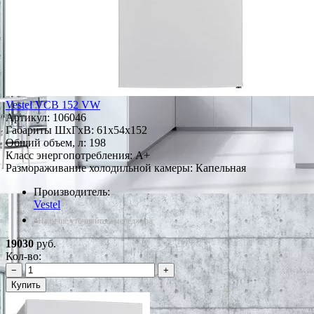
Vestel VCB 152 VW
Артикул:
106046
Габариты ШxГxВ: 61x54x152
Общий объем, л: 198
Класс энергопотребления: A+
Размораживание холодильной камеры: Капельная
Производитель:
Vestel
*Наличие уточняйте у менеджера
19030
руб.
Кол-во:
−
+
Купить