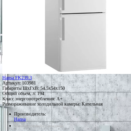
Hansa FK239.3
Артикул:
103981
Габариты ШxГxВ: 54.5x54x150
Общий объем, л: 194
Класс энергопотребления: A+
Размораживание холодильной камеры: Капельная
Производитель:
Hansa
*Наличие уточняйте у менеджера