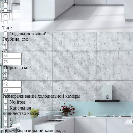
Тип:
Отдельностоящий
Глубина, см:
от
до
Ширина, см:
от
до
Размораживание холодильной камеры:
No frost
Капельная
Количество камер:
1
2
Объем морозильной камеры, л: