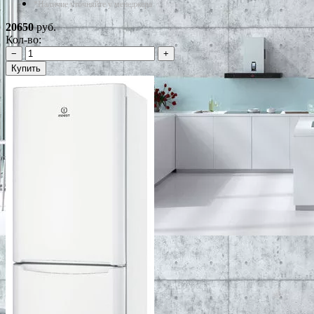
*Наличие уточняйте у менеджера
20650
руб.
Кол-во:
−
+
Купить