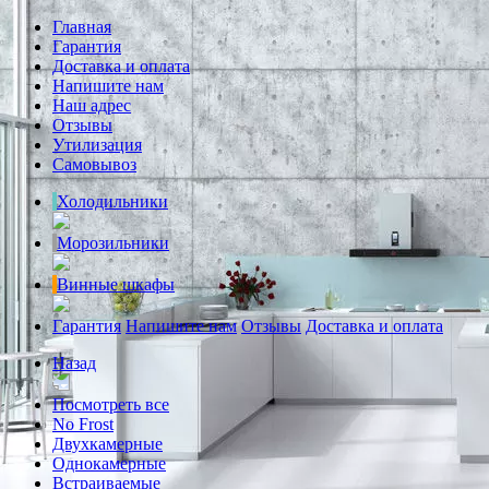
Главная
Гарантия
Доставка и оплата
Напишите нам
Наш адрес
Отзывы
Утилизация
Самовывоз
Холодильники
Морозильники
Винные шкафы
Гарантия
Напишите нам
Отзывы
Доставка и оплата
Назад
Посмотреть все
No Frost
Двухкамерные
Однокамерные
Встраиваемые