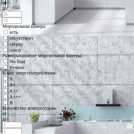
от
до
Морозильная камера:
есть
отсутствует
сверху
снизу
Размораживание морозильной камеры:
No frost
Ручное
Класс энергопотребления:
A
A+
A++
A+++
B
Количество компрессоров:
от
до