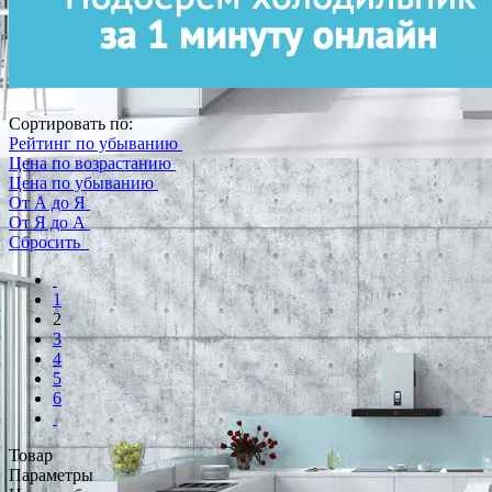
Сортировать по:
Рейтинг по убыванию
Цена по возрастанию
Цена по убыванию
От А до Я
От Я до А
Сбросить
1
2
3
4
5
6
Товар
Параметры