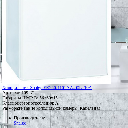
Холодильник Snaige FR250-1101AA-00LTJ0A
Артикул:
109271
Габариты ШxГxВ: 56x60x151
Класс энергопотребления: A+
Размораживание холодильной камеры: Капельная
Производитель:
Snaige