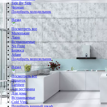
Side By Side
Черные
Подобрать холодильник
Назад
Посмотреть все
Маленькие
Лари
Встраиваемые
No Frost
Бирюса
Atlant
Подобрать морозильник
Назад
Посмотреть все
Dunavox
Liebherr
Для ресторана
Для дома
Встраиваемые
Cold Vine
Подобрать винный шкаф