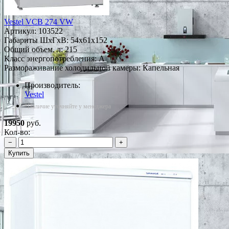
Vestel VCB 274 VW
Артикул:
103522
Габариты ШxГxВ: 54x61x152
Общий объем, л: 215
Класс энергопотребления: A
Размораживание холодильной камеры: Капельная
Производитель:
Vestel
*Наличие уточняйте у менеджера
19950
руб.
Кол-во:
−
+
Купить