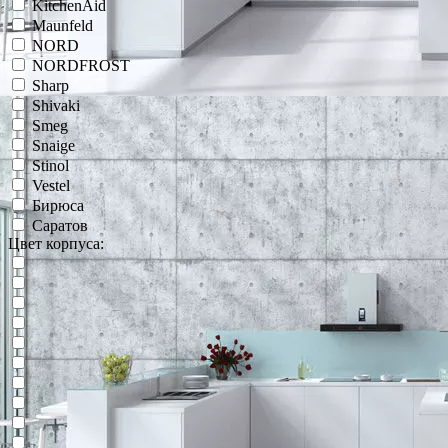
KitchenAid
Maunfeld
NORD
NORDFROST
Sharp
Shivaki
Smeg
Snaige
Stinol
Vestel
Бирюса
Саратов
Цвет корпуса: