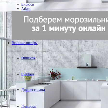
Бирюса
Atlant
Винные шкафы
Dunavox
Liebherr
Для ресторана
Для дома