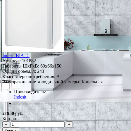
Indesit BIA 15
Артикул:
101882
Габариты ШxГxВ: 60x66x150
Общий объем, л: 243
Класс энергопотребления: A
Размораживание холодильной камеры: Капельная
Производитель:
Indesit
*Наличие уточняйте у менеджера
21950
руб.
Кол-во:
−
+
Купить