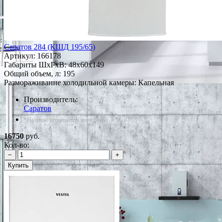
Саратов 284 (КШД 195/65)
Артикул:
166178
Габариты ШxГxВ: 48x60x149
Общий объем, л: 195
Размораживание холодильной камеры: Капельная
Производитель:
Саратов
*Наличие уточняйте у менеджера
16750
руб.
Кол-во:
−
+
Купить