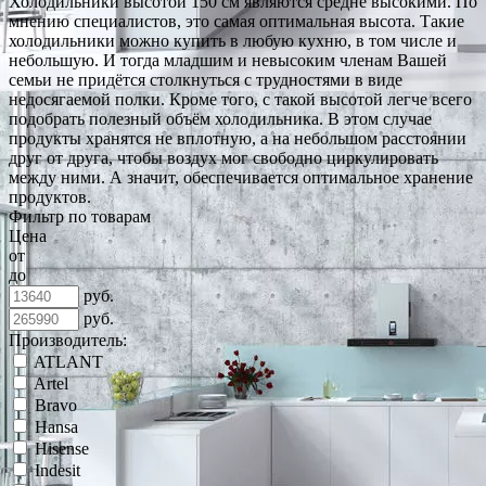
Холодильники высотой 150 см являются средне высокими. По
мнению специалистов, это самая оптимальная высота. Такие
холодильники можно купить в любую кухню, в том числе и
небольшую. И тогда младшим и невысоким членам Вашей
семьи не придётся столкнуться с трудностями в виде
недосягаемой полки. Кроме того, с такой высотой легче всего
подобрать полезный объём холодильника. В этом случае
продукты хранятся не вплотную, а на небольшом расстоянии
друг от друга, чтобы воздух мог свободно циркулировать
между ними. А значит, обеспечивается оптимальное хранение
продуктов.
Фильтр по товарам
Цена
от
до
руб.
руб.
Производитель:
ATLANT
Artel
Bravo
Hansa
Hisense
Indesit