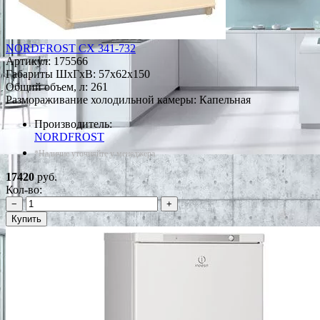
NORDFROST CX 341-732
Артикул:
175566
Габариты ШxГxВ: 57x62x150
Общий объем, л: 261
Размораживание холодильной камеры: Капельная
Производитель:
NORDFROST
*Наличие уточняйте у менеджера
17420
руб.
Кол-во:
−
+
Купить