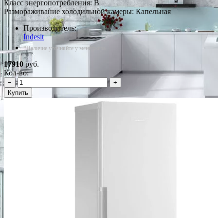
Класс энергопотребления: B
Размораживание холодильной камеры: Капельная
Производитель:
Indesit
*Наличие уточняйте у менеджера
17910
руб.
Кол-во:
−
+
Купить