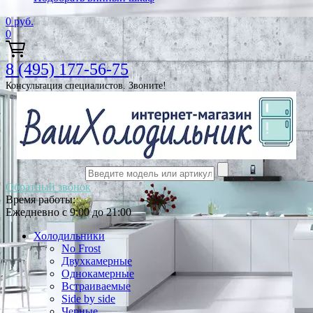
0
руб.
0
8 (495) 177-56-75
Консультация специалистов. Звоните!
Обратный звонок
Время работы:
Ежедневно с 9:00 до 21:00
Холодильники
No Frost
Двухкамерные
Однокамерные
Встраиваемые
Side by side
Черные