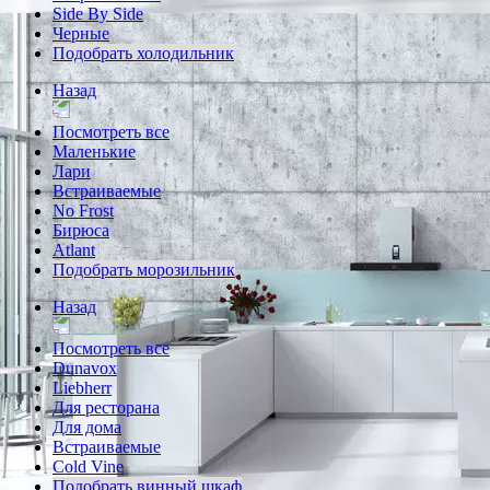
Side By Side
Черные
Подобрать холодильник
Назад
Посмотреть все
Маленькие
Лари
Встраиваемые
No Frost
Бирюса
Atlant
Подобрать морозильник
Назад
Посмотреть все
Dunavox
Liebherr
Для ресторана
Для дома
Встраиваемые
Cold Vine
Подобрать винный шкаф