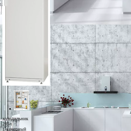
холодильник
285л
1-камерный