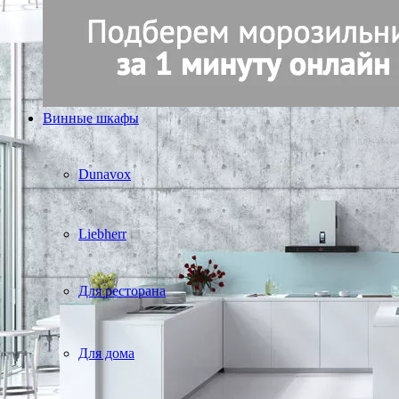
Винные шкафы
Dunavox
Liebherr
Для ресторана
Для дома