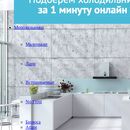
Морозильники
Маленькие
Лари
Встраиваемые
No Frost
Бирюса
Atlant