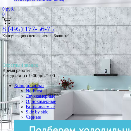
0
руб.
0
8 (495) 177-56-75
Консультация специалистов. Звоните!
Обратный звонок
Время работы:
Ежедневно с 9:00 до 21:00
Холодильники
No Frost
Двухкамерные
Однокамерные
Встраиваемые
Side by side
Черные