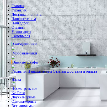
Главная
Гарантия
Доставка и оплата
Напишите нам
Наш адрес
Отзывы
Утилизация
Самовывоз
Холодильники
Морозильники
Винные шкафы
Гарантия
Напишите нам
Отзывы
Доставка и оплата
Назад
Посмотреть все
No Frost
Двухкамерные
Однокамерные
Встраиваемые