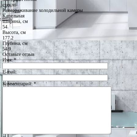
стекло
Размораживание холодильной камеры
Капельная
Ширина, см
54
Высота, см
177.2
Глубина, см
54.9
Оставьте отзыв
Имя:
*
E-mail:
Комментарий:
*