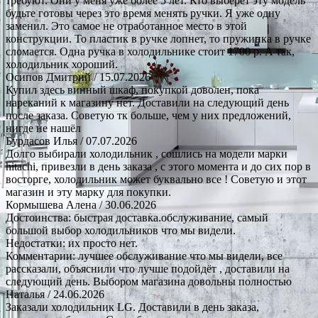
требуют. Они у меня уже более 5 лет. Кто выберет эту модель
будьте готовы через это время менять ручки. Я уже одну
заменил. Это самое не отработанное место в этой
конструкции. То пластик в ручке лопнет, то пружинка в ручке
сломается. Одна ручка в холодильнике стоит 1700 р. А так,
холодильник хороший.
Осипов Дмитрий
/ 15.07.2026
Купил здесь винный шкаф, покупкой доволен, пока
нареканий к магазину нет. Доставили на следующий день
после заказа. Советую тк больше, чем у них предложений,
нигде не нашёл
Бурдасов Илья
/ 07.07.2026
Долго выбирали холодильник , сошлись на модели марки
hitachi, привезли в день заказа , с этого момента и до сих пор в
восторге, холодильник может буквально все ! Советую и этот
магазин и эту марку для покупки.
Кормышева Алена
/ 30.06.2026
Достоинства: быстрая доставка.обслуживание, самый
большой выбор холодильников что мы видели.
Недостатки: их просто нет.
Комментарии: лучшее обслуживание что мы видели, все
рассказали, объяснили что лучше подойдёт , доставили на
следующий день. Выбором магазина довольны полностью
Наталья
/ 24.06.2026
Заказали холодильник LG. Доставили в день заказа,