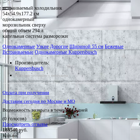
встраиваемый холодильник
54x54.9x177.2 см
однокамерный
морозильник сверху
общий объем 294 л
капельная система разморозки
Однокамерные
Узкие
Дорогие
Шириной 55 см
Бежевые
Встраиваемые
Однокамерные Kuppersbusch
Производитель:
Kuppersbusch
*Наличие уточняйте у менеджера
Оплата при получении
Доставим сегодня по Москве и МО
Возможность возврата в течение 14 дней
(0 голосов)
Просмотреть отзывы
183540
руб.
Кол-во: