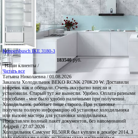
Kuppersbusch IKE 3180-3
183540
руб.
Наши клиенты /
Читать все
Татьяна Николаевна
/ 01.08.2026
Заказала Холодильник BEKO RCNK 270K20 W. Доставили
вовремя. как и обещали. Очень аккуратно внесли и
установили. Старый тут же вынесли. Удобно. Оплата разными
способами - мне было удобно наличными при получении.
Холодильник. работает тише старого. При установке
получила полную информацию об установке холодильника
или вызове мастера для установки холодильника.
Представлен полный пакет документов, без напоминаний
Андрей
/ 27.07.2026
Холодильник Самсунг RL50RR был куплен в декабре 2014, 3
года работал не плохо, но потом стала настраиваться