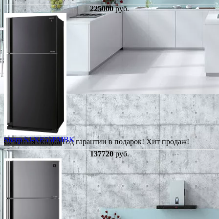
225000
руб.
Sharp SJ-XE55PMBK
Сезонная скидка
Год гарантии в подарок!
Хит продаж!
137720
руб.