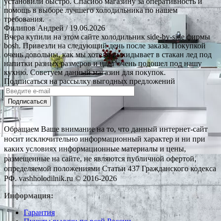
установили быстро. Спасибо магазину за оперативность и
помощь в выборе лучшего холодильника по нашем
требования.
Филипов Андрей
/ 19.06.2026
Вчера купили на этом сайте холодильник side-by-side фирмы
bosh. Привезли на следующий день после заказа. Покупкой
очень довольны, как мы хотели выкидывает в стакан лед под
напитки разных размеров и цвет очень подошел под нашу
кухню. Советуем данный магазин для покупок.
Подписаться на рассылку выгодных предложений
Подписаться
Обращаем Ваше внимание на то, что данный интернет-сайт
носит исключительно информационный характер и ни при
каких условиях информационные материалы и цены,
размещенные на сайте, не являются публичной офертой,
определяемой положениями Статьи 437 Гражданского кодекса
РФ. vashholodilnik.ru © 2016-2026
Информация:
Гарантия