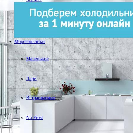
Морозильники
Маленькие
Лари
Встраиваемые
No Frost