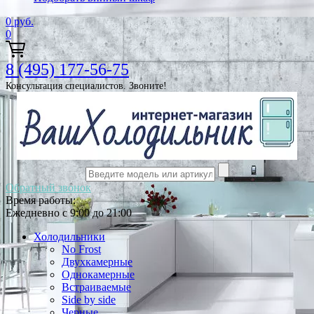
0
руб.
0
8 (495) 177-56-75
Консультация специалистов. Звоните!
Обратный звонок
Время работы:
Ежедневно с 9:00 до 21:00
Холодильники
No Frost
Двухкамерные
Однокамерные
Встраиваемые
Side by side
Черные