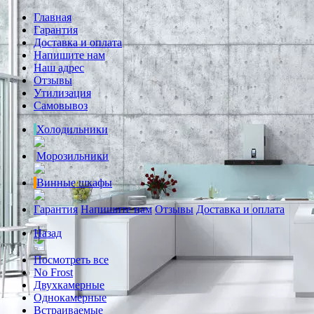
Главная
Гарантия
Доставка и оплата
Напишите нам
Наш адрес
Отзывы
Утилизация
Самовывоз
Холодильники
Морозильники
Винные шкафы
Гарантия
Напишите нам
Отзывы
Доставка и оплата
Назад
Посмотреть все
No Frost
Двухкамерные
Однокамерные
Встраиваемые