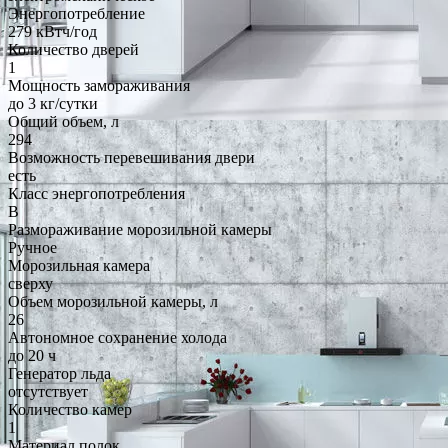
Энергопотребление
279 кВтч/год
Количество дверей
1
Мощность замораживания
до 3 кг/cутки
Общий объем, л
294
Возможность перевешивания двери
есть
Класс энергопотребления
B
Размораживание морозильной камеры
Ручное
Морозильная камера
сверху
Объем морозильной камеры, л
26
Автономное сохранение холода
до 20 ч
Генератор льда
отсутствует
Количество камер
1
Материал полок