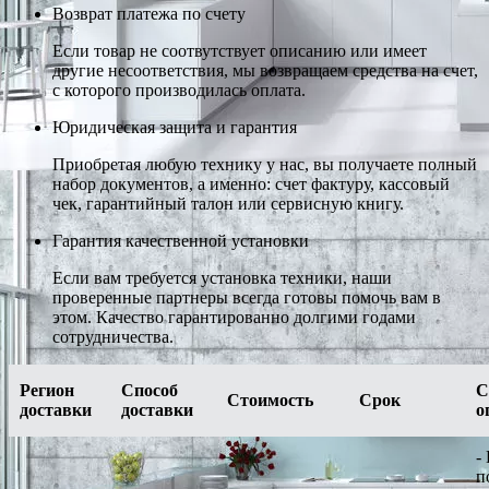
Возврат платежа по счету
Если товар не соотвутствует описанию или имеет
другие несоответствия, мы возвращаем средства на счет,
с которого производилась оплата.
Юридическая защита и гарантия
Приобретая любую технику у нас, вы получаете полный
набор документов, а именно: счет фактуру, кассовый
чек, гарантийный талон или сервисную книгу.
Гарантия качественной установки
Если вам требуется установка техники, наши
проверенные партнеры всегда готовы помочь вам в
этом. Качество гарантированно долгими годами
сотрудничества.
Регион
Способ
С
Стоимость
Срок
доставки
доставки
о
-
п