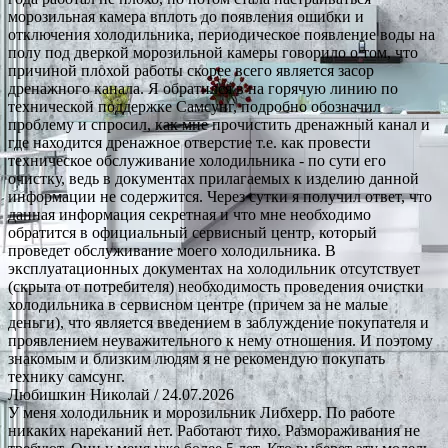
морозильная камера вплоть до появления ошибки и
отключения холодильника, периодическое появление воды на
полу под дверкой морозильной камеры говорило о том, что
причиной плохой работы скорее всего является засор
дренажного канала. Я обратился в на горячую линию по
технической поддержке Самсунг, подробно обозначил
проблему и спросил, как мне прочистить дренажный канал и
где находится дренажное отверстие т.е. как провести
техническое обслуживание холодильника - по сути его
очистку, ведь в документах прилагаемых к изделию данной
информации не содержится. Через сутки я получил ответ, что
данная информация секретная и что мне необходимо
обратится в официальный сервисный центр, который
проведет обслуживание моего холодильника. В
эксплуатационных документах на холодильник отсутствует
(скрыта от потребителя) необходимость проведения очистки
холодильника в сервисном центре (причем за не малые
деньги), что является введением в заблуждение покупателя и
проявлением неуважительного к нему отношения. И поэтому
знакомым и близким людям я не рекомендую покупать
технику самсунг.
Любишкин Николай
/ 24.07.2026
У меня холодильник и морозильник Либхерр. По работе
никаких нареканий нет. Работают тихо. Размораживания не