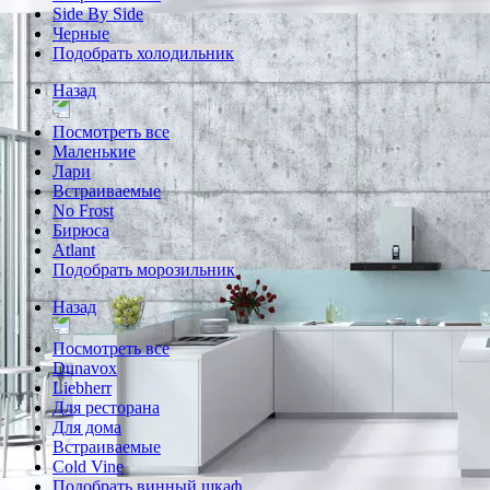
Side By Side
Черные
Подобрать холодильник
Назад
Посмотреть все
Маленькие
Лари
Встраиваемые
No Frost
Бирюса
Atlant
Подобрать морозильник
Назад
Посмотреть все
Dunavox
Liebherr
Для ресторана
Для дома
Встраиваемые
Cold Vine
Подобрать винный шкаф