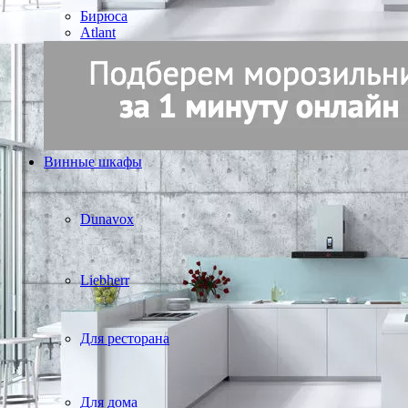
Бирюса
Atlant
Винные шкафы
Dunavox
Liebherr
Для ресторана
Для дома