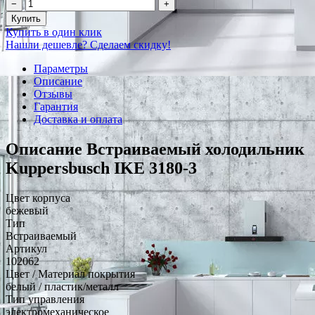
−
+
Купить
Купить в один клик
Нашли дешевле? Сделаем скидку!
Параметры
Описание
Отзывы
Гарантия
Доставка и оплата
Описание Встраиваемый холодильник
Kuppersbusch IKE 3180-3
Цвет корпуса
бежевый
Тип
Встраиваемый
Артикул
102062
Цвет / Материал покрытия
белый / пластик/металл
Тип управления
электромеханическое