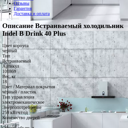
Отзывы
Гарантия
Доставка и оплата
Описание Встраиваемый холодильник
Indel B Drink 40 Plus
Цвет корпуса
черный
Тип
Встраиваемый
Артикул
101869
Вес, кг
18
Цвет / Материал покрытия
чёрный / пластик
Тип управления
электромеханическое
Энергопотребление
259 кВтч/год
Количество дверей
1
Общий объем, л