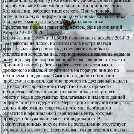
установили. Старый тут же вынесли. Удобно. Оплата разными
способами - мне было удобно наличными при получении.
Холодильник. работает тише старого. При установке
получила полную информацию об установке холодильника
или вызове мастера для установки холодильника.
Представлен полный пакет документов, без напоминаний
Андрей
/ 27.07.2026
Холодильник Самсунг RL50RR был куплен в декабре 2014, 3
года работал не плохо, но потом стала настраиваться
морозильная камера вплоть до появления ошибки и
отключения холодильника, периодическое появление воды на
полу под дверкой морозильной камеры говорило о том, что
причиной плохой работы скорее всего является засор
дренажного канала. Я обратился в на горячую линию по
технической поддержке Самсунг, подробно обозначил
проблему и спросил, как мне прочистить дренажный канал и
где находится дренажное отверстие т.е. как провести
техническое обслуживание холодильника - по сути его
очистку, ведь в документах прилагаемых к изделию данной
информации не содержится. Через сутки я получил ответ, что
данная информация секретная и что мне необходимо
обратится в официальный сервисный центр, который
проведет обслуживание моего холодильника. В
эксплуатационных документах на холодильник отсутствует
(скрыта от потребителя) необходимость проведения очистки