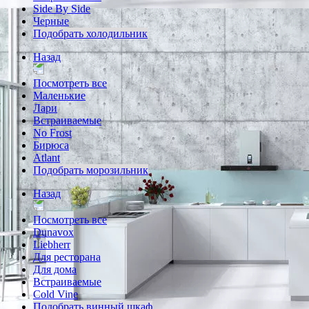
Side By Side
Черные
Подобрать холодильник
Назад
Посмотреть все
Маленькие
Лари
Встраиваемые
No Frost
Бирюса
Atlant
Подобрать морозильник
Назад
Посмотреть все
Dunavox
Liebherr
Для ресторана
Для дома
Встраиваемые
Cold Vine
Подобрать винный шкаф