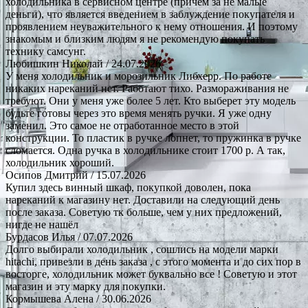
холодильника в сервисном центре (причем за не малые
деньги), что является введением в заблуждение покупателя и
проявлением неуважительного к нему отношения. И поэтому
знакомым и близким людям я не рекомендую покупать
технику самсунг.
Любишкин Николай
/ 24.07.2026
У меня холодильник и морозильник Либхерр. По работе
никаких нареканий нет. Работают тихо. Размораживания не
требуют. Они у меня уже более 5 лет. Кто выберет эту модель
будьте готовы через это время менять ручки. Я уже одну
заменил. Это самое не отработанное место в этой
конструкции. То пластик в ручке лопнет, то пружинка в ручке
сломается. Одна ручка в холодильнике стоит 1700 р. А так,
холодильник хороший.
Осипов Дмитрий
/ 15.07.2026
Купил здесь винный шкаф, покупкой доволен, пока
нареканий к магазину нет. Доставили на следующий день
после заказа. Советую тк больше, чем у них предложений,
нигде не нашёл
Бурдасов Илья
/ 07.07.2026
Долго выбирали холодильник , сошлись на модели марки
hitachi, привезли в день заказа , с этого момента и до сих пор в
восторге, холодильник может буквально все ! Советую и этот
магазин и эту марку для покупки.
Кормышева Алена
/ 30.06.2026