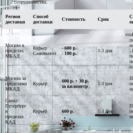
сотрудничества.
Регион
Способ
С
Стоимость
Срок
доставки
доставки
о
-
п
Москва в
н
Курьер
-
600 р.
пределах
1-3 дня
-
Самовывоз
-
100 р.
МКАД
п
н
и
Москва за
П
600 р. + 30 р.
пределами
Курьер
1-3 дня
п
за километр
МКАД
н
Санкт-
Петербург
П
в
Курьер
600 р.
1-3 дня
п
пределах
н
КАД