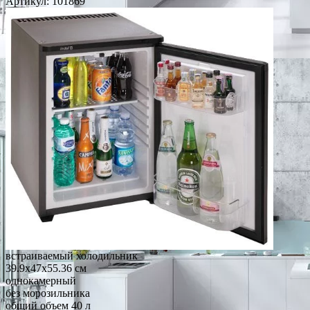
Артикул:
101869
встраиваемый холодильник
39.9x47x55.36 см
однокамерный
без морозильника
общий объем 40 л