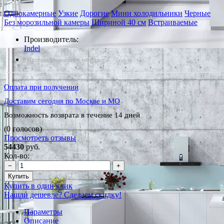
Однокамерные
Узкие
Дорогие
Мини холодильники
Черные
Без морозильной камеры
Шириной 40 см
Встраиваемые
Производитель:
Indel
*Наличие уточняйте у менеджера
Оплата при получении
Доставим сегодня по Москве и МО
Возможность возврата в течение 14 дней
(0 голосов)
Просмотреть отзывы
54430
руб.
Кол-во:
−
+
Купить
Купить в один клик
Нашли дешевле? Сделаем скидку!
Параметры
Описание