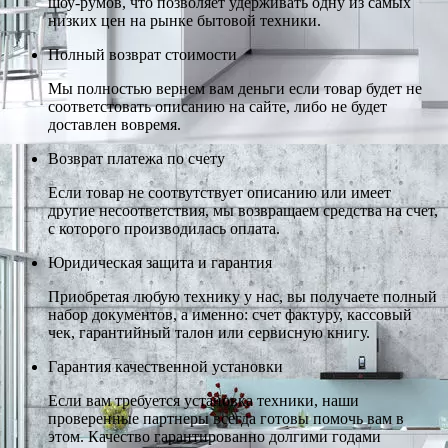
шоу-румов, что позволяет удерживать одну из самых
низких цен на рынке бытовой техники.
Полный возврат стоимости
Мы полностью вернем вам деньги если товар будет не
соответстовать описанию на сайте, либо не будет
доставлен вовремя.
Возврат платежа по счету
Если товар не соотвутствует описанию или имеет
другие несоответствия, мы возвращаем средства на счет,
с которого производилась оплата.
Юридическая защита и гарантия
Приобретая любую технику у нас, вы получаете полный
набор документов, а именно: счет фактуру, кассовый
чек, гарантийный талон или сервисную книгу.
Гарантия качественной установки
Если вам требуется установка техники, наши
проверенные партнеры всегда готовы помочь вам в
этом. Качество гарантированно долгими годами