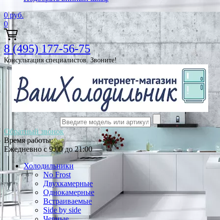
0
руб.
0
8 (495) 177-56-75
Консультация специалистов. Звоните!
Обратный звонок
Время работы:
Ежедневно с 9:00 до 21:00
Холодильники
No Frost
Двухкамерные
Однокамерные
Встраиваемые
Side by side
Черные