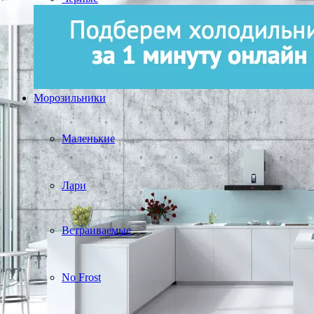
Морозильники
Маленькие
Лари
Встраиваемые
No Frost