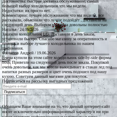
Достоинства: быстрая доставка.обслуживание, самый
большой выбор холодильников что мы видели.
Недостатки: их просто нет.
Комментарии: лучшее обслуживание что мы видели, все
рассказали, объяснили что лучше подойдёт , доставили на
следующий день. Выбором магазина довольны полностью
Наталья
/ 24.06.2026
Заказали холодильник LG. Доставили в день заказа,
установили быстро. Спасибо магазину за оперативность и
помощь в выборе лучшего холодильника по нашем
требования.
Филипов Андрей
/ 19.06.2026
Вчера купили на этом сайте холодильник side-by-side фирмы
bosh. Привезли на следующий день после заказа. Покупкой
очень довольны, как мы хотели выкидывает в стакан лед под
напитки разных размеров и цвет очень подошел под нашу
кухню. Советуем данный магазин для покупок.
Подписаться на рассылку выгодных предложений
Подписаться
Обращаем Ваше внимание на то, что данный интернет-сайт
носит исключительно информационный характер и ни при
каких условиях информационные материалы и цены,