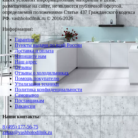
размещенные на сайте, не являются публичной офертой,
определяемой положениями Статьи 437 Гражданского кодекса
РФ. vashholodilnik.ru © 2016-2026
Информация:
Гарантия
Пункты выдачи по всей России
Доставка и оплата
Напишите нам
Наш адрес
Отзывы
Отзывы о холодильниках
Помощь покупателю
Утилизация техники
Политика конфиденциальности
Самовывоз
Поставщикам
Вакансии
Наши контакты:
8 (495) 177-56-75
zakaz@vashholodilnik.ru