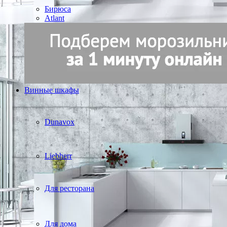
Бирюса
Atlant
Винные шкафы
Dunavox
Liebherr
Для ресторана
Для дома