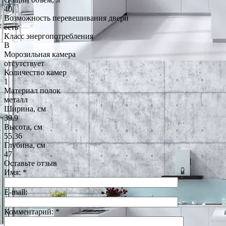
40
Возможность перевешивания двери
есть
Класс энергопотребления
B
Морозильная камера
отсутствует
Количество камер
1
Материал полок
металл
Ширина, см
39.9
Высота, см
55.36
Глубина, см
47
Оставьте отзыв
Имя:
*
E-mail:
Комментарий:
*