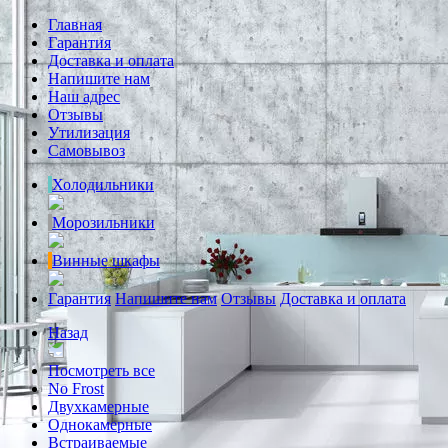
Главная
Гарантия
Доставка и оплата
Напишите нам
Наш адрес
Отзывы
Утилизация
Самовывоз
Холодильники
Морозильники
Винные шкафы
Гарантия
Напишите нам
Отзывы
Доставка и оплата
Назад
Посмотреть все
No Frost
Двухкамерные
Однокамерные
Встраиваемые