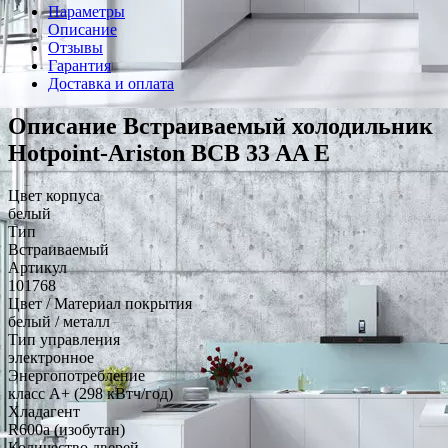
Параметры
Описание
Отзывы
Гарантия
Доставка и оплата
Описание Встраиваемый холодильник
Hotpoint-Ariston BCB 33 AA E
Цвет корпуса
белый
Тип
Встраиваемый
Артикул
101768
Цвет / Материал покрытия
белый / металл
Тип управления
электронное
Энергопотребление
класс A+ (298 кВтч/год)
Хладагент
R600a (изобутан)
Количество дверей