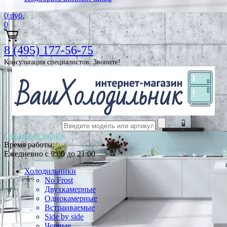
0
руб.
0
8 (495) 177-56-75
Консультация специалистов. Звоните!
Обратный звонок
Время работы:
Ежедневно с 9:00 до 21:00
Холодильники
No Frost
Двухкамерные
Однокамерные
Встраиваемые
Side by side
Черные