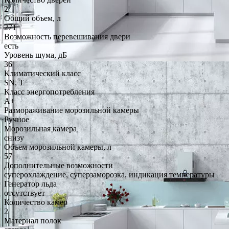
2
Общий объем, л
271
Возможность перевешивания двери
есть
Уровень шума, дБ
36
Климатический класс
SN, T
Класс энергопотребления
A+
Размораживание морозильной камеры
Ручное
Морозильная камера
снизу
Объем морозильной камеры, л
57
Дополнительные возможности
суперохлаждение, суперзаморозка, индикация температуры
Генератор льда
отсутствует
Количество камер
2
Материал полок