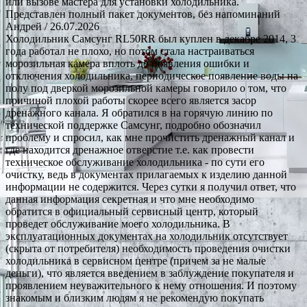
или вызове мастера для установки холодильника.
Представлен полный пакет документов, без напоминаний
Андрей
/ 26.07.2026
Холодильник Самсунг RL50RR был куплен в декабре 2014, 3
года работал не плохо, но потом стала настраиваться
морозильная камера вплоть до появления ошибки и
отключения холодильника, периодическое появление воды на
полу под дверкой морозильной камеры говорило о том, что
причиной плохой работы скорее всего является засор
дренажного канала. Я обратился в на горячую линию по
технической поддержке Самсунг, подробно обозначил
проблему и спросил, как мне прочистить дренажный канал и
где находится дренажное отверстие т.е. как провести
техническое обслуживание холодильника - по сути его
очистку, ведь в документах прилагаемых к изделию данной
информации не содержится. Через сутки я получил ответ, что
данная информация секретная и что мне необходимо
обратится в официальный сервисный центр, который
проведет обслуживание моего холодильника. В
эксплуатационных документах на холодильник отсутствует
(скрыта от потребителя) необходимость проведения очистки
холодильника в сервисном центре (причем за не малые
деньги), что является введением в заблуждение покупателя и
проявлением неуважительного к нему отношения. И поэтому
знакомым и близким людям я не рекомендую покупать