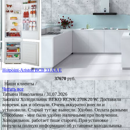
Hotpoint-Ariston BCB 33 AA E
37670
руб.
Наши клиенты /
Читать все
Татьяна Николаевна
/ 31.07.2026
Заказала Холодильник BEKO RCNK 270K20 W. Доставили
вовремя. как и обещали. Очень аккуратно внесли и
установили. Старый тут же вынесли. Удобно. Оплата разными
способами - мне было удобно наличными при получении.
Холодильник. работает тише старого. При установке
получила полную информацию об установке холодильника