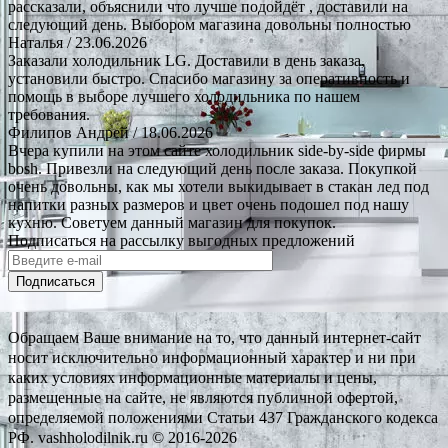
рассказали, объяснили что лучше подойдёт , доставили на
следующий день. Выбором магазина довольны полностью
Наталья
/ 23.06.2026
Заказали холодильник LG. Доставили в день заказа,
установили быстро. Спасибо магазину за оперативность и
помощь в выборе лучшего холодильника по нашем
требования.
Филипов Андрей
/ 18.06.2026
Вчера купили на этом сайте холодильник side-by-side фирмы
bosh. Привезли на следующий день после заказа. Покупкой
очень довольны, как мы хотели выкидывает в стакан лед под
напитки разных размеров и цвет очень подошел под нашу
кухню. Советуем данный магазин для покупок.
Подписаться на рассылку выгодных предложений
Подписаться
Обращаем Ваше внимание на то, что данный интернет-сайт
носит исключительно информационный характер и ни при
каких условиях информационные материалы и цены,
размещенные на сайте, не являются публичной офертой,
определяемой положениями Статьи 437 Гражданского кодекса
РФ. vashholodilnik.ru © 2016-2026