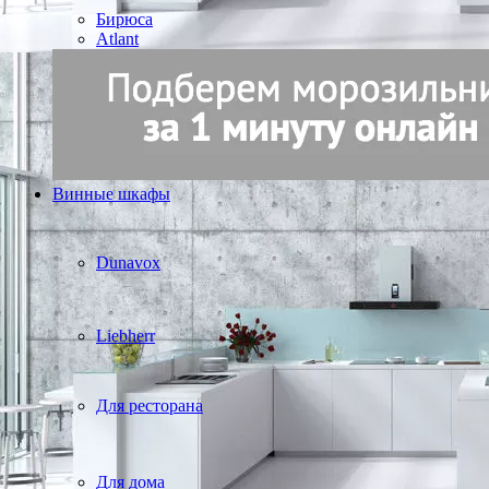
Бирюса
Atlant
Винные шкафы
Dunavox
Liebherr
Для ресторана
Для дома