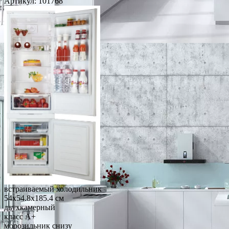
Артикул:
101768
встраиваемый холодильник
54x54.8x185.4 см
двухкамерный
класс A+
морозильник снизу