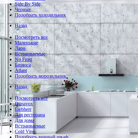
Side By Side
Черные
Подобрать холодильник
Назад
Посмотреть все
Маленькие
Лари
Встраиваемые
No Frost
Бирюса
Atlant
Подобрать морозильник
Назад
Посмотреть все
Dunavox
Liebherr
Для ресторана
Для дома
Встраиваемые
Cold Vine
Подобрать винный шкаф