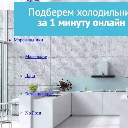
Морозильники
Маленькие
Лари
Встраиваемые
No Frost