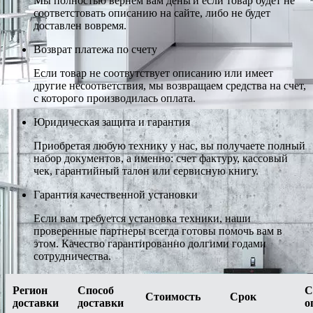
Мы полностью вернем вам деньги если товар будет не
соответстовать описанию на сайте, либо не будет
доставлен вовремя.
Возврат платежа по счету
Если товар не соотвутствует описанию или имеет
другие несоответствия, мы возвращаем средства на счет,
с которого производилась оплата.
Юридическая защита и гарантия
Приобретая любую технику у нас, вы получаете полный
набор документов, а именно: счет фактуру, кассовый
чек, гарантийный талон или сервисную книгу.
Гарантия качественной установки
Если вам требуется установка техники, наши
проверенные партнеры всегда готовы помочь вам в
этом. Качество гарантированно долгими годами
сотрудничества.
Регион
Способ
С
Стоимость
Срок
доставки
доставки
о