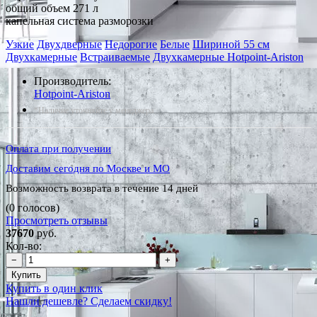
общий объем 271 л
капельная система разморозки
Узкие
Двухдверные
Недорогие
Белые
Шириной 55 см
Двухкамерные
Встраиваемые
Двухкамерные Hotpoint-Ariston
Производитель:
Hotpoint-Ariston
*Наличие уточняйте у менеджера
Оплата при получении
Доставим сегодня по Москве и МО
Возможность возврата в течение 14 дней
(0 голосов)
Просмотреть отзывы
37670
руб.
Кол-во:
−
+
Купить
Купить в один клик
Нашли дешевле? Сделаем скидку!