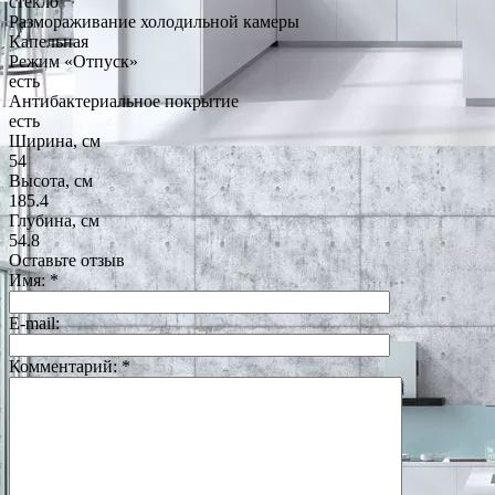
стекло
Размораживание холодильной камеры
Капельная
Режим «Отпуск»
есть
Антибактериальное покрытие
есть
Ширина, см
54
Высота, см
185.4
Глубина, см
54.8
Оставьте отзыв
Имя:
*
E-mail:
Комментарий:
*