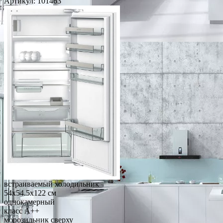
Артикул:
101463
встраиваемый холодильник
54x54.5x122 см
однокамерный
класс A++
морозильник сверху