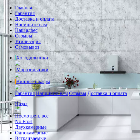
Главная
Гарантия
Доставка и оплата
Напишите нам
Наш адрес
Отзывы
Утилизация
Самовывоз
Холодильники
Морозильники
Винные шкафы
Гарантия
Напишите нам
Отзывы
Доставка и оплата
Назад
Посмотреть все
No Frost
Двухкамерные
Однокамерные
Встраиваемые