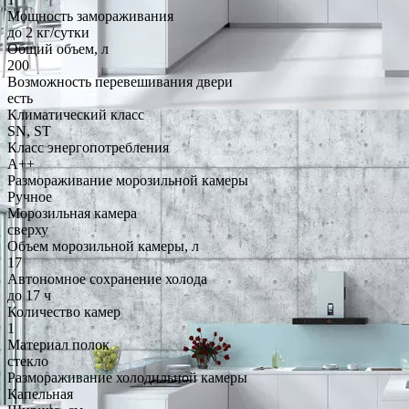
Мощность замораживания
до 2 кг/cутки
Общий объем, л
200
Возможность перевешивания двери
есть
Климатический класс
SN, ST
Класс энергопотребления
A++
Размораживание морозильной камеры
Ручное
Морозильная камера
сверху
Объем морозильной камеры, л
17
Автономное сохранение холода
до 17 ч
Количество камер
1
Материал полок
стекло
Размораживание холодильной камеры
Капельная