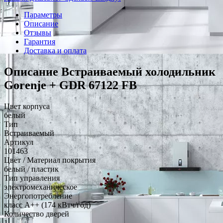
Параметры
Описание
Отзывы
Гарантия
Доставка и оплата
Описание Встраиваемый холодильник
Gorenje + GDR 67122 FB
Цвет корпуса
белый
Тип
Встраиваемый
Артикул
101463
Цвет / Материал покрытия
белый / пластик
Тип управления
электромеханическое
Энергопотребление
класс A++ (174 кВтч/год)
Количество дверей
1