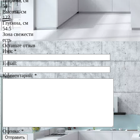
Ширина, см
54
Высота, см
122
Глубина, см
54.5
Зона свежести
есть
Оставьте отзыв
Имя:
*
E-mail:
Комментарий:
*
Оценка:
*