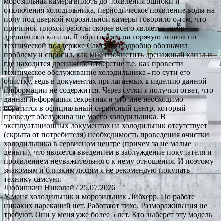
морозильная камера вплоть до появления ошибки и
отключения холодильника, периодическое появление воды на
полу под дверкой морозильной камеры говорило о том, что
причиной плохой работы скорее всего является засор
дренажного канала. Я обратился в на горячую линию по
технической поддержке Самсунг, подробно обозначил
проблему и спросил, как мне прочистить дренажный канал и
где находится дренажное отверстие т.е. как провести
техническое обслуживание холодильника - по сути его
очистку, ведь в документах прилагаемых к изделию данной
информации не содержится. Через сутки я получил ответ, что
данная информация секретная и что мне необходимо
обратится в официальный сервисный центр, который
проведет обслуживание моего холодильника. В
эксплуатационных документах на холодильник отсутствует
(скрыта от потребителя) необходимость проведения очистки
холодильника в сервисном центре (причем за не малые
деньги), что является введением в заблуждение покупателя и
проявлением неуважительного к нему отношения. И поэтому
знакомым и близким людям я не рекомендую покупать
технику самсунг.
Любишкин Николай
/ 25.07.2026
У меня холодильник и морозильник Либхерр. По работе
никаких нареканий нет. Работают тихо. Размораживания не
требуют. Они у меня уже более 5 лет. Кто выберет эту модель