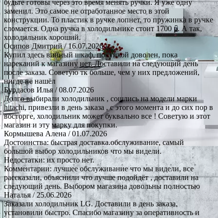
будьте готовы через это время менять ручки. Я уже одну
заменил. Это самое не отработанное место в этой
конструкции. То пластик в ручке лопнет, то пружинка в ручке
сломается. Одна ручка в холодильнике стоит 1700 р. А так,
холодильник хороший.
Осипов Дмитрий
/ 16.07.2026
Купил здесь винный шкаф, покупкой доволен, пока
нареканий к магазину нет. Доставили на следующий день
после заказа. Советую тк больше, чем у них предложений,
нигде не нашёл
Бурдасов Илья
/ 08.07.2026
Долго выбирали холодильник , сошлись на модели марки
hitachi, привезли в день заказа , с этого момента и до сих пор в
восторге, холодильник может буквально все ! Советую и этот
магазин и эту марку для покупки.
Кормышева Алена
/ 01.07.2026
Достоинства: быстрая доставка.обслуживание, самый
большой выбор холодильников что мы видели.
Недостатки: их просто нет.
Комментарии: лучшее обслуживание что мы видели, все
рассказали, объяснили что лучше подойдёт , доставили на
следующий день. Выбором магазина довольны полностью
Наталья
/ 25.06.2026
Заказали холодильник LG. Доставили в день заказа,
установили быстро. Спасибо магазину за оперативность и