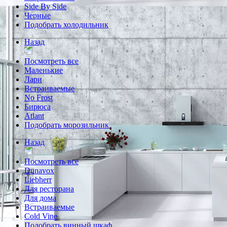
Side By Side
Черные
Подобрать холодильник
Назад
Посмотреть все
Маленькие
Лари
Встраиваемые
No Frost
Бирюса
Atlant
Подобрать морозильник
Назад
Посмотреть все
Dunavox
Liebherr
Для ресторана
Для дома
Встраиваемые
Cold Vine
Подобрать винный шкаф