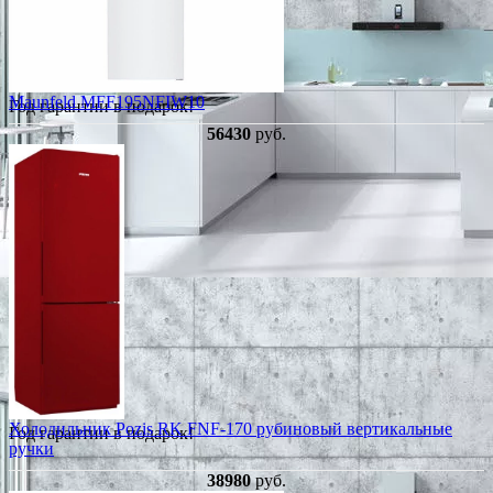
Maunfeld MFF195NFIW10
Год гарантии в подарок!
56430
руб.
Холодильник Pozis RK FNF-170 рубиновый вертикальные
Год гарантии в подарок!
ручки
38980
руб.