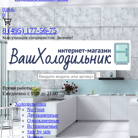
0
руб.
0
8 (495) 177-56-75
Консультация специалистов. Звоните!
Обратный звонок
Время работы:
Ежедневно с 9:00 до 21:00
Холодильники
No Frost
Двухкамерные
Однокамерные
Встраиваемые
Side by side
Черные