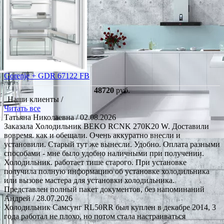
Gorenje + GDR 67122 FB
48720
руб.
Наши клиенты /
Читать все
Татьяна Николаевна
/ 02.08.2026
Заказала Холодильник BEKO RCNK 270K20 W. Доставили
вовремя. как и обещали. Очень аккуратно внесли и
установили. Старый тут же вынесли. Удобно. Оплата разными
способами - мне было удобно наличными при получении.
Холодильник. работает тише старого. При установке
получила полную информацию об установке холодильника
или вызове мастера для установки холодильника.
Представлен полный пакет документов, без напоминаний
Андрей
/ 28.07.2026
Холодильник Самсунг RL50RR был куплен в декабре 2014, 3
года работал не плохо, но потом стала настраиваться