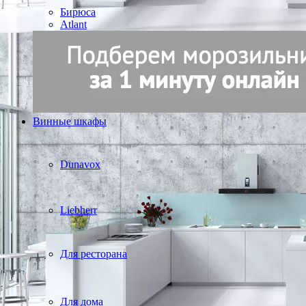
Бирюса
Atlant
Винные шкафы
Dunavox
Liebherr
Для ресторана
Для дома