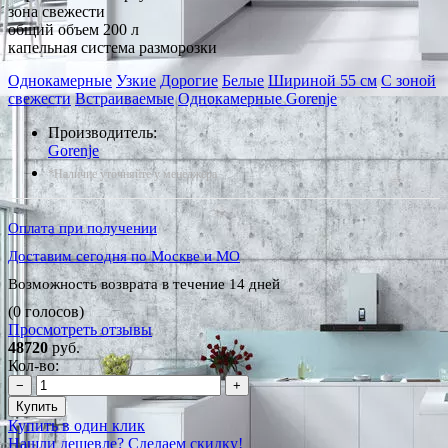
зона свежести
общий объем 200 л
капельная система разморозки
Однокамерные
Узкие
Дорогие
Белые
Шириной 55 см
С зоной
свежести
Встраиваемые
Однокамерные Gorenje
Производитель:
Gorenje
*Наличие уточняйте у менеджера
Оплата при получении
Доставим сегодня по Москве и МО
Возможность возврата в течение 14 дней
(0 голосов)
Просмотреть отзывы
48720
руб.
Кол-во:
−
+
Купить
Купить в один клик
Нашли дешевле? Сделаем скидку!