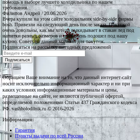
помощь в выборе лучшего холодильника по нашем
требования.
Филипов Андрей
/ 20.06.2026
Вчера купили на этом сайте холодильник side-by-side фирмы
bosh. Привезли на следующий день после заказа. Покупкой
очень довольны, как мы хотели выкидывает в стакан лед под
напитки разных размеров и цвет очень подошел под нашу
кухню. Советуем данный магазин для покупок.
Подписаться на рассылку выгодных предложений
Подписаться
Обращаем Ваше внимание на то, что данный интернет-сайт
носит исключительно информационный характер и ни при
каких условиях информационные материалы и цены,
размещенные на сайте, не являются публичной офертой,
определяемой положениями Статьи 437 Гражданского кодекса
РФ. vashholodilnik.ru © 2016-2026
Информация:
Гарантия
Пункты выдачи по всей России