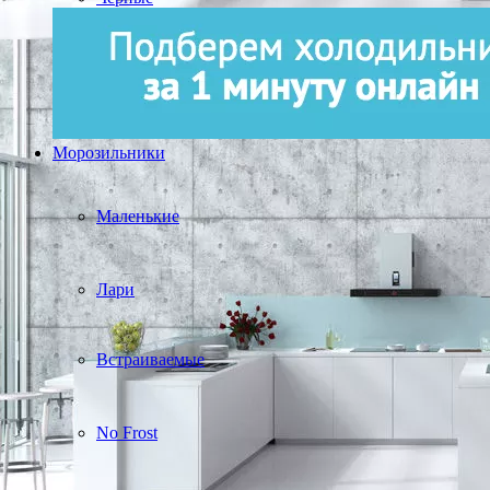
Морозильники
Маленькие
Лари
Встраиваемые
No Frost