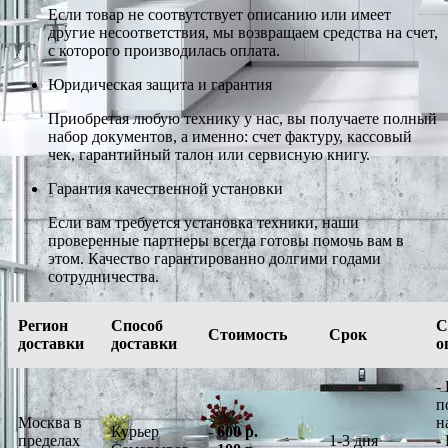
Если товар не соотвутствует описанию или имеет
другие несоответствия, мы возвращаем средства на счет,
с которого производилась оплата.
Юридическая защита и гарантия
Приобретая любую технику у нас, вы получаете полный
набор документов, а именно: счет фактуру, кассовый
чек, гарантийный талон или сервисную книгу.
Гарантия качественной установки
Если вам требуется установка техники, наши
проверенные партнеры всегда готовы помочь вам в
этом. Качество гарантированно долгими годами
сотрудничества.
Регион
Способ
С
Стоимость
Срок
доставки
доставки
о
-
п
Москва в
н
Курьер
-
600 р.
пределах
1-3 дня
-