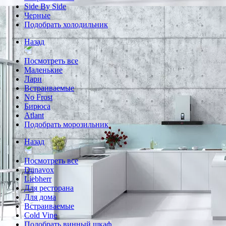
Side By Side
Черные
Подобрать холодильник
Назад
Посмотреть все
Маленькие
Лари
Встраиваемые
No Frost
Бирюса
Atlant
Подобрать морозильник
Назад
Посмотреть все
Dunavox
Liebherr
Для ресторана
Для дома
Встраиваемые
Cold Vine
Подобрать винный шкаф