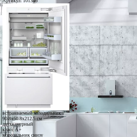
Артикул:
101346
встраиваемый холодильник
90.8x60.8x212.5 см
двухкамерный
класс A+
морозильник снизу