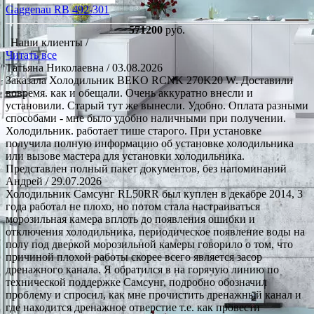
Gaggenau RB 492-301
571200
руб.
Наши клиенты /
Читать все
Татьяна Николаевна
/ 03.08.2026
Заказала Холодильник BEKO RCNK 270K20 W. Доставили
вовремя. как и обещали. Очень аккуратно внесли и
установили. Старый тут же вынесли. Удобно. Оплата разными
способами - мне было удобно наличными при получении.
Холодильник. работает тише старого. При установке
получила полную информацию об установке холодильника
или вызове мастера для установки холодильника.
Представлен полный пакет документов, без напоминаний
Андрей
/ 29.07.2026
Холодильник Самсунг RL50RR был куплен в декабре 2014, 3
года работал не плохо, но потом стала настраиваться
морозильная камера вплоть до появления ошибки и
отключения холодильника, периодическое появление воды на
полу под дверкой морозильной камеры говорило о том, что
причиной плохой работы скорее всего является засор
дренажного канала. Я обратился в на горячую линию по
технической поддержке Самсунг, подробно обозначил
проблему и спросил, как мне прочистить дренажный канал и
где находится дренажное отверстие т.е. как провести