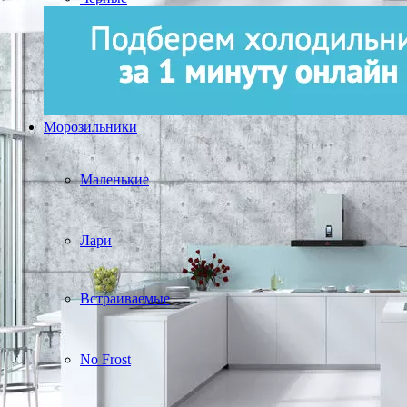
Морозильники
Маленькие
Лари
Встраиваемые
No Frost