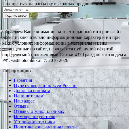
Подписаться на рассылку выгодных предложений
Подписаться
Обращаем Ваше внимание на то, что данный интернет-сайт
носит исключительно информационный характер и ни при
каких условиях информационные материалы и цены,
размещенные на сайте, не являются публичной офертой,
определяемой положениями Статьи 437 Гражданского кодекса
РФ. vashholodilnik.ru © 2016-2026
Информация:
Гарантия
Пункты выдачи по всей России
Доставка и оплата
Напишите нам
Наш адрес
Отзывы
Отзывы о холодильниках
Помощь покупателю
Утилизация техники
Политика конфиденциальности