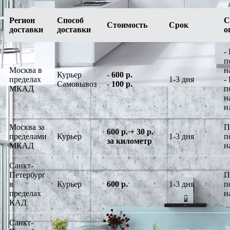
Регион
Способ
С
Стоимость
Срок
доставки
доставки
о
-
п
Москва в
н
Курьер
-
600 р.
пределах
1-3 дня
-
Самовывоз
-
100 р.
МКАД
п
н
и
Москва за
П
600 р. + 30 р.
пределами
Курьер
1-3 дня
п
за километр
МКАД
н
Санкт-
Петербург
П
в
Курьер
600 р.
1-3 дня
п
пределах
н
КАД
Санкт-