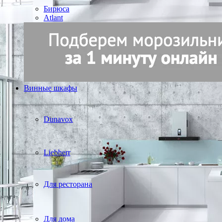
Бирюса
Atlant
Винные шкафы
Dunavox
Liebherr
Для ресторана
Для дома