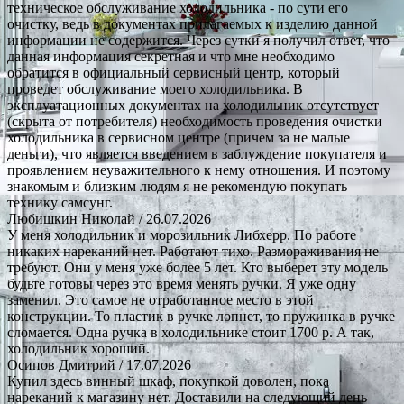
техническое обслуживание холодильника - по сути его
очистку, ведь в документах прилагаемых к изделию данной
информации не содержится. Через сутки я получил ответ, что
данная информация секретная и что мне необходимо
обратится в официальный сервисный центр, который
проведет обслуживание моего холодильника. В
эксплуатационных документах на холодильник отсутствует
(скрыта от потребителя) необходимость проведения очистки
холодильника в сервисном центре (причем за не малые
деньги), что является введением в заблуждение покупателя и
проявлением неуважительного к нему отношения. И поэтому
знакомым и близким людям я не рекомендую покупать
технику самсунг.
Любишкин Николай
/ 26.07.2026
У меня холодильник и морозильник Либхерр. По работе
никаких нареканий нет. Работают тихо. Размораживания не
требуют. Они у меня уже более 5 лет. Кто выберет эту модель
будьте готовы через это время менять ручки. Я уже одну
заменил. Это самое не отработанное место в этой
конструкции. То пластик в ручке лопнет, то пружинка в ручке
сломается. Одна ручка в холодильнике стоит 1700 р. А так,
холодильник хороший.
Осипов Дмитрий
/ 17.07.2026
Купил здесь винный шкаф, покупкой доволен, пока
нареканий к магазину нет. Доставили на следующий день