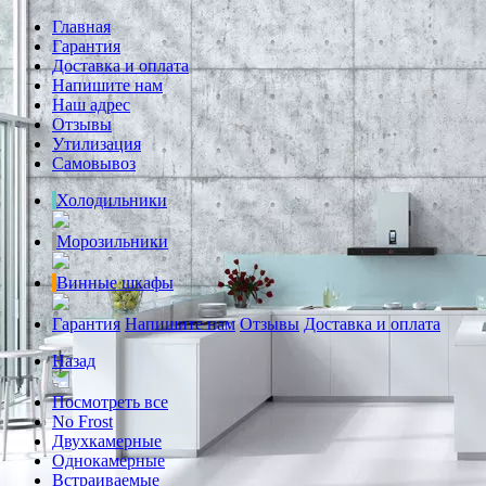
Главная
Гарантия
Доставка и оплата
Напишите нам
Наш адрес
Отзывы
Утилизация
Самовывоз
Холодильники
Морозильники
Винные шкафы
Гарантия
Напишите нам
Отзывы
Доставка и оплата
Назад
Посмотреть все
No Frost
Двухкамерные
Однокамерные
Встраиваемые