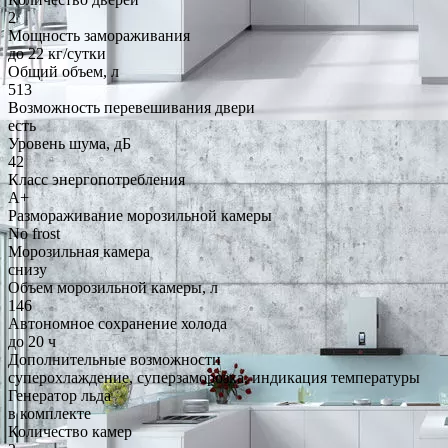
2
Мощность замораживания
до 22 кг/cутки
Общий объем, л
513
Возможность перевешивания двери
есть
Уровень шума, дБ
42
Класс энергопотребления
A+
Размораживание морозильной камеры
No frost
Морозильная камера
снизу
Объем морозильной камеры, л
146
Автономное сохранение холода
до 20 ч
Дополнительные возможности
суперохлаждение, суперзаморозка, индикация температуры
Генератор льда
в комплекте
Количество камер