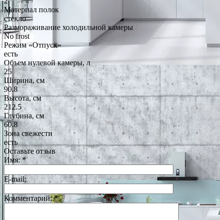
2
Материал полок
стекло
Размораживание холодильной камеры
No frost
Режим «Отпуск»
есть
Объем нулевой камеры, л
25
Ширина, см
90.8
Высота, см
212.5
Глубина, см
60.8
Зона свежести
есть
Оставьте отзыв
Имя:
*
E-mail:
Комментарий:
*