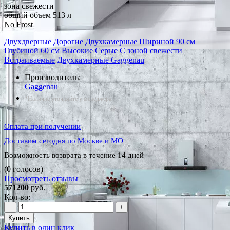
зона свежести
общий объем 513 л
No Frost
Двухдверные
Дорогие
Двухкамерные
Шириной 90 см
Глубиной 60 см
Высокие
Серые
С зоной свежести
Встраиваемые
Двухкамерные Gaggenau
Производитель:
Gaggenau
*Наличие уточняйте у менеджера
Оплата при получении
Доставим сегодня по Москве и МО
Возможность возврата в течение 14 дней
(0 голосов)
Просмотреть отзывы
571200
руб.
Кол-во:
−
+
Купить
Купить в один клик