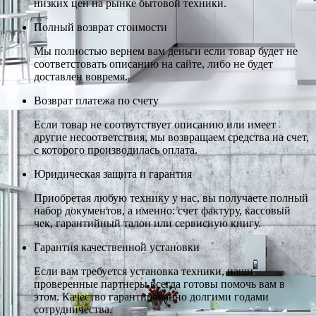
низких цен на рынке бытовой техники.
Полный возврат стоимости
Мы полностью вернем вам деньги если товар будет не
соответстовать описанию на сайте, либо не будет
доставлен вовремя.
Возврат платежа по счету
Если товар не соотвутствует описанию или имеет
другие несоответствия, мы возвращаем средства на счет,
с которого производилась оплата.
Юридическая защита и гарантия
Приобретая любую технику у нас, вы получаете полный
набор документов, а именно: счет фактуру, кассовый
чек, гарантийный талон или сервисную книгу.
Гарантия качественной установки
Если вам требуется установка техники, наши
проверенные партнеры всегда готовы помочь вам в
этом. Качество гарантированно долгими годами
сотрудничества.