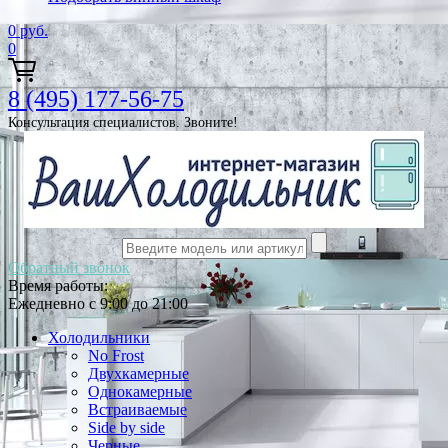
0
руб.
0
8 (495) 177-56-75
Консультация специалистов. Звоните!
Обратный звонок
Время работы:
Ежедневно с 9:00 до 21:00
Холодильники
No Frost
Двухкамерные
Однокамерные
Встраиваемые
Side by side
Черные