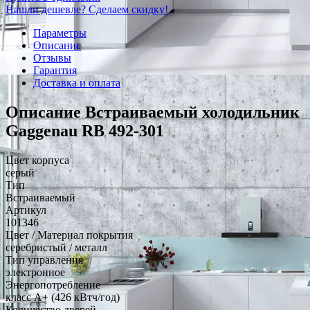
Нашли дешевле? Сделаем скидку!
Параметры
Описание
Отзывы
Гарантия
Доставка и оплата
Описание Встраиваемый холодильник
Gaggenau RB 492-301
Цвет корпуса
серый
Тип
Встраиваемый
Артикул
101346
Цвет / Материал покрытия
серебристый / металл
Тип управления
электронное
Энергопотребление
класс A+ (426 кВтч/год)
Количество дверей