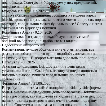
после заказа. Советую тк больше, чем у них предложений,
нигде не нашёл
Бурдасов Илья
/ 09.07.2026
Долго выбирали холодильник , сошлись на модели марки
hitachi, привезли в день заказа , с этого момента и до сих пор в
восторге, холодильник может буквально все ! Советую и этот
магазин и эту марку для покупки.
Кормышева Алена
/ 02.07.2026
Достоинства: быстрая доставка.обслуживание, самый
большой выбор холодильников что мы видели.
Недостатки: их просто нет.
Комментарии: лучшее обслуживание что мы видели, все
рассказали, объяснили что лучше подойдёт , доставили на
следующий день. Выбором магазина довольны полностью
Наталья
/ 26.06.2026
Заказали холодильник LG. Доставили в день заказа,
установили быстро. Спасибо магазину за оперативность и
помощь в выборе лучшего холодильника по нашем
требования.
Филипов Андрей
/ 21.06.2026
Вчера купили на этом сайте холодильник side-by-side фирмы
bosh. Привезли на следующий день после заказа. Покупкой
очень довольны, как мы хотели выкидывает в стакан лед под
напитки разных размеров и цвет очень подошел под нашу
кухню. Советуем данный магазин для покупок.