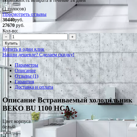
Возможность возврата в течение 14 дней
(1 голосов)
Просмотреть отзывы
30440
руб.
27670
руб.
Кол-во:
−
+
Купить
Купить в один клик
Нашли дешевле? Сделаем скидку!
Параметры
Описание
Отзывы (1)
Гарантия
Доставка и оплата
Описание Встраиваемый холодильник
BEKO BU 1100 HCA
Цвет корпуса
белый
Тип