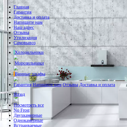
Главная
Гарантия
Доставка и оплата
Напишите нам
Наш адрес
Отзывы
Утилизация
Самовывоз
Холодильники
Морозильники
Винные шкафы
Гарантия
Напишите нам
Отзывы
Доставка и оплата
Назад
Посмотреть все
No Frost
Двухкамерные
Однокамерные
Встраиваемые