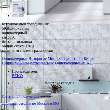
встраиваемый холодильник
59.8x54.5x82 см
однокамерный
класс A
без морозильника
общий объем 128 л
капельная система разморозки
Однокамерные
Недорогие
Мини холодильники
Белые
Шириной 60 см
Встраиваемые
Однокамерные BEKO
Производитель:
BEKO
Доставка сегодня!
Оплата при получении
Доставим сегодня по Москве и МО