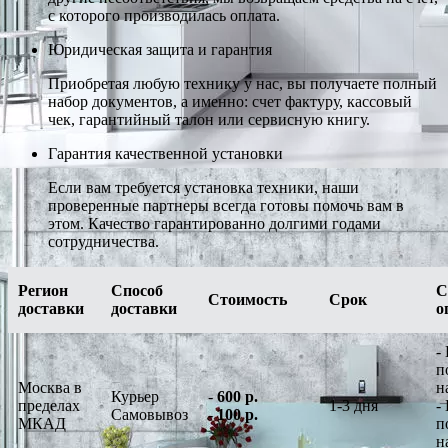
с которого производилась оплата.
Юридическая защита и гарантия
Приобретая любую технику у нас, вы получаете полный
набор документов, а именно: счет фактуру, кассовый
чек, гарантийный талон или сервисную книгу.
Гарантия качественной установки
Если вам требуется установка техники, наши
проверенные партнеры всегда готовы помочь вам в
этом. Качество гарантированно долгими годами
сотрудничества.
Регион
Способ
С
Стоимость
Срок
доставки
доставки
о
-
п
Москва в
н
Курьер
-
600 р.
пределах
1-3 дня
-
Самовывоз
-
100 р.
МКАД
п
н