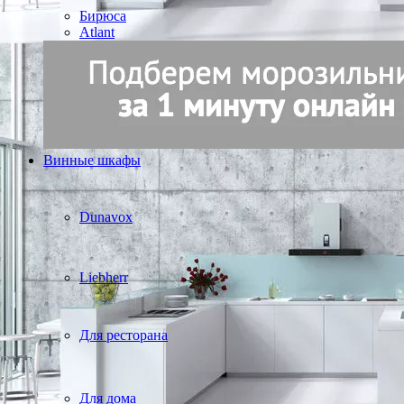
Бирюса
Atlant
Винные шкафы
Dunavox
Liebherr
Для ресторана
Для дома