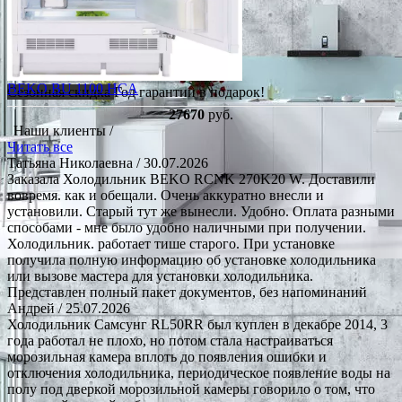
BEKO BU 1100 HCA
Сезонная скидка
Год гарантии в подарок!
27670
руб.
Наши клиенты /
Читать все
Татьяна Николаевна
/ 30.07.2026
Заказала Холодильник BEKO RCNK 270K20 W. Доставили
вовремя. как и обещали. Очень аккуратно внесли и
установили. Старый тут же вынесли. Удобно. Оплата разными
способами - мне было удобно наличными при получении.
Холодильник. работает тише старого. При установке
получила полную информацию об установке холодильника
или вызове мастера для установки холодильника.
Представлен полный пакет документов, без напоминаний
Андрей
/ 25.07.2026
Холодильник Самсунг RL50RR был куплен в декабре 2014, 3
года работал не плохо, но потом стала настраиваться
морозильная камера вплоть до появления ошибки и
отключения холодильника, периодическое появление воды на
полу под дверкой морозильной камеры говорило о том, что