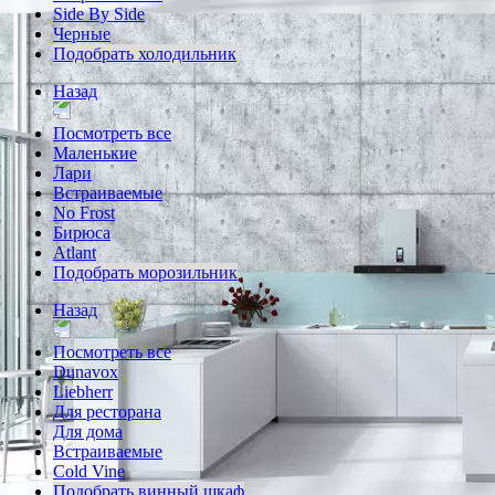
Side By Side
Черные
Подобрать холодильник
Назад
Посмотреть все
Маленькие
Лари
Встраиваемые
No Frost
Бирюса
Atlant
Подобрать морозильник
Назад
Посмотреть все
Dunavox
Liebherr
Для ресторана
Для дома
Встраиваемые
Cold Vine
Подобрать винный шкаф