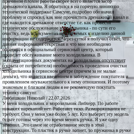
причиной плохой работы скорее всего является засор
дренажного канала. Я обратился в на горячую линию по
технической поддержке Самсунг, подробно обозначил
проблему и спросил, как мне прочистить дренажный канал и
где находится дренажное отверстие т.е. как провести
техническое обслуживание холодильника - по сути его
очистку, ведь в документах прилагаемых к изделию данной
информации не содержится. Через сутки я получил ответ, что
данная информация секретная и что мне необходимо
обратится в официальный сервисный центр, который
проведет обслуживание моего холодильника. В
эксплуатационных документах на холодильник отсутствует
(скрыта от потребителя) необходимость проведения очистки
холодильника в сервисном центре (причем за не малые
деньги), что является введением в заблуждение покупателя и
проявлением неуважительного к нему отношения. И поэтому
знакомым и близким людям я не рекомендую покупать
технику самсунг.
Любишкин Николай
/ 22.07.2026
У меня холодильник и морозильник Либхерр. По работе
никаких нареканий нет. Работают тихо. Размораживания не
требуют. Они у меня уже более 5 лет. Кто выберет эту модель
будьте готовы через это время менять ручки. Я уже одну
заменил. Это самое не отработанное место в этой
конструкции. То пластик в ручке лопнет, то пружинка в ручке