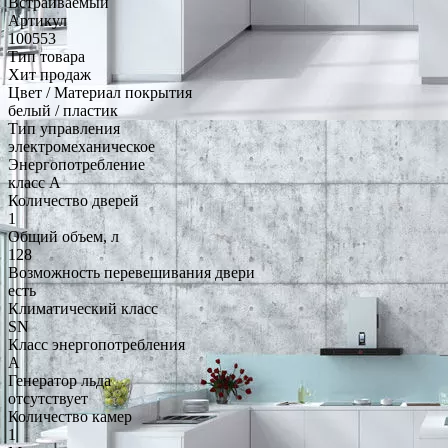
Встраиваемый
Артикул
100553
Тип товара
Хит продаж
Цвет / Материал покрытия
белый / пластик
Тип управления
электромеханическое
Энергопотребление
класс A
Количество дверей
1
Общий объем, л
128
Возможность перевешивания двери
есть
Климатический класс
SN
Класс энергопотребления
A
Генератор льда
отсутствует
Количество камер
1