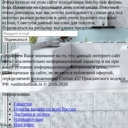
Вчера купили на этом сайте холодильник side-by-side фирмы
bosh. Привезли на следующий день после заказа. Покупкой
очень довольны, как мы хотели выкидывает в стакан лед под
напитки разных размеров и цвет очень подошел под нашу
кухню. Советуем данный магазин для покупок.
Подписаться на рассылку выгодных предложений
Подписаться
Обращаем Ваше внимание на то, что данный интернет-сайт
носит исключительно информационный характер и ни при
каких условиях информационные материалы и цены,
размещенные на сайте, не являются публичной офертой,
определяемой положениями Статьи 437 Гражданского кодекса
РФ. vashholodilnik.ru © 2016-2026
Информация:
Гарантия
Пункты выдачи по всей России
Доставка и оплата
Напишите нам
Наш адрес