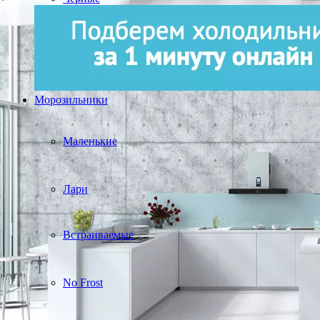
Морозильники
Маленькие
Лари
Встраиваемые
No Frost