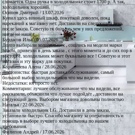
сломается. Одна ручка в холодильнике стоит 1700 р. А так,
холодильник хороший.
Осипов Дмитрий
/ 13.07.2026
Купил здесь винный шкаф, покупкой доволен, пока
нареканий к магазину нет. Доставили на следующий день
после заказа. Советую тк больше, чем у них предложений,
нигде не нашёл
Бурдасов Илья
/ 05.07.2026
Долго выбирали холодильник , сошлись на модели марки
hitachi, привезли в день заказа , с этого момента и до сих пор в
восторге, холодильник может буквально все ! Советую и этот
магазин и эту марку для покупки.
Кормышева Алена
/ 28.06.2026
Достоинства: быстрая доставка.обслуживание, самый
большой выбор холодильников что мы видели.
Недостатки: их просто нет.
Комментарии: лучшее обслуживание что мы видели, все
рассказали, объяснили что лучше подойдёт , доставили на
следующий день. Выбором магазина довольны полностью
Наталья
/ 22.06.2026
Заказали холодильник LG. Доставили в день заказа,
установили быстро. Спасибо магазину за оперативность и
помощь в выборе лучшего холодильника по нашем
требования.
Филипов Андрей
/ 17.06.2026