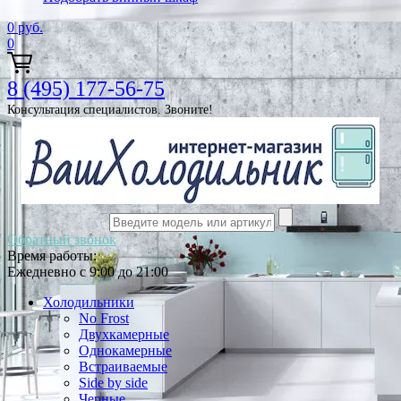
0
руб.
0
8 (495) 177-56-75
Консультация специалистов. Звоните!
Обратный звонок
Время работы:
Ежедневно с 9:00 до 21:00
Холодильники
No Frost
Двухкамерные
Однокамерные
Встраиваемые
Side by side
Черные