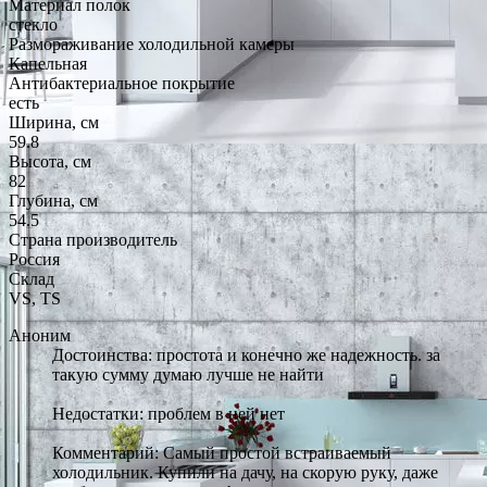
Материал полок
стекло
Размораживание холодильной камеры
Капельная
Антибактериальное покрытие
есть
Ширина, см
59.8
Высота, см
82
Глубина, см
54.5
Страна производитель
Россия
Склад
VS, TS
Аноним
Достоинства: простота и конечно же надежность. за
такую сумму думаю лучше не найти
Недостатки: проблем в ней нет
Комментарий: Самый простой встраиваемый
холодильник. Купили на дачу, на скорую руку, даже