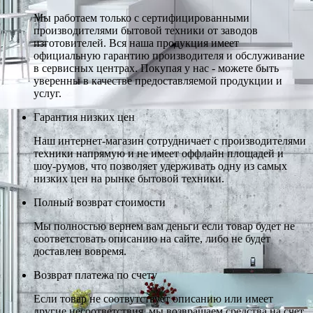
Мы работаем только с сертифицированными
производителями бытовой техники от заводов
изготовителей. Вся наша продукция имеет
официальную гарантию производителя и обслуживание
в сервисных центрах. Покупая у нас - можете быть
уверенны в качестве предоставляемой продукции и
услуг.
Гарантия низких цен
Наш интернет-магазин сотрудничает с производителями
техники напрямую и не имеет оффлайн площадей и
шоу-румов, что позволяет удерживать одну из самых
низких цен на рынке бытовой техники.
Полный возврат стоимости
Мы полностью вернем вам деньги если товар будет не
соответстовать описанию на сайте, либо не будет
доставлен вовремя.
Возврат платежа по счету
Если товар не соотвутствует описанию или имеет
другие несоответствия, мы возвращаем средства на счет,