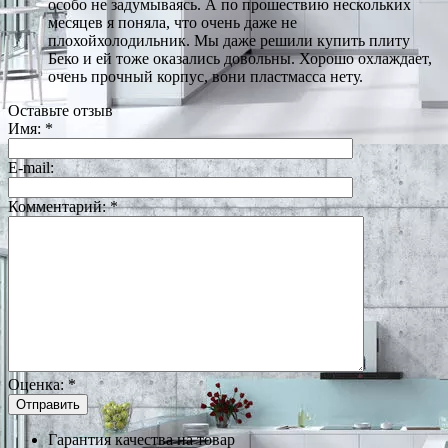
особо не задумываясь. А по прошествию нескольких
месяцев я поняла, что очень даже не
плохойхолодильник. Мы даже решили купить плиту
Беко и ей тоже оказались довольны. Хорошо охлаждает,
очень прочный корпус, вони пластмасса нету.
Оставьте отзыв
Имя:
*
E-mail:
Комментарий:
*
Оценка:
*
Гарантия качества на товар