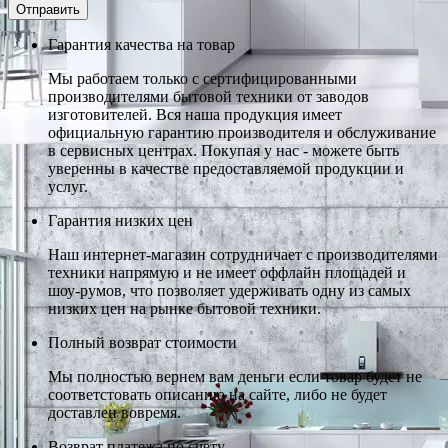
Гарантия качества на товар
Мы работаем только с сертифицированными
производителями бытовой техники от заводов
изготовителей. Вся наша продукция имеет
официальную гарантию производителя и обслуживание
в сервисных центрах. Покупая у нас - можете быть
уверенны в качестве предоставляемой продукции и
услуг.
Гарантия низких цен
Наш интернет-магазин сотрудничает с производителями
техники напрямую и не имеет оффлайн площадей и
шоу-румов, что позволяет удерживать одну из самых
низких цен на рынке бытовой техники.
Полный возврат стоимости
Мы полностью вернем вам деньги если товар будет не
соответстовать описанию на сайте, либо не будет
доставлен вовремя.
Возврат платежа по счету