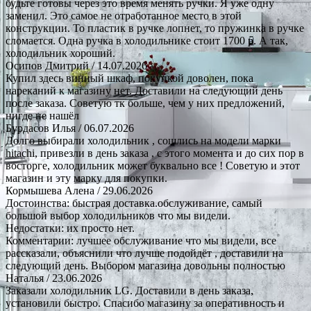
будьте готовы через это время менять ручки. Я уже одну
заменил. Это самое не отработанное место в этой
конструкции. То пластик в ручке лопнет, то пружинка в ручке
сломается. Одна ручка в холодильнике стоит 1700 р. А так,
холодильник хороший.
Осипов Дмитрий
/ 14.07.2026
Купил здесь винный шкаф, покупкой доволен, пока
нареканий к магазину нет. Доставили на следующий день
после заказа. Советую тк больше, чем у них предложений,
нигде не нашёл
Бурдасов Илья
/ 06.07.2026
Долго выбирали холодильник , сошлись на модели марки
hitachi, привезли в день заказа , с этого момента и до сих пор в
восторге, холодильник может буквально все ! Советую и этот
магазин и эту марку для покупки.
Кормышева Алена
/ 29.06.2026
Достоинства: быстрая доставка.обслуживание, самый
большой выбор холодильников что мы видели.
Недостатки: их просто нет.
Комментарии: лучшее обслуживание что мы видели, все
рассказали, объяснили что лучше подойдёт , доставили на
следующий день. Выбором магазина довольны полностью
Наталья
/ 23.06.2026
Заказали холодильник LG. Доставили в день заказа,
установили быстро. Спасибо магазину за оперативность и