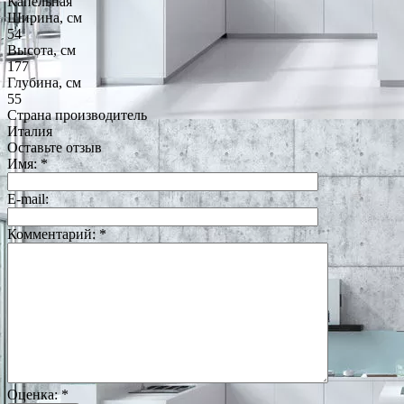
Капельная
Ширина, см
54
Высота, см
177
Глубина, см
55
Страна производитель
Италия
Оставьте отзыв
Имя:
*
E-mail:
Комментарий:
*
Оценка:
*