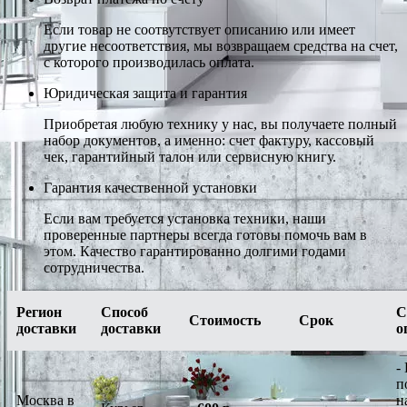
Если товар не соотвутствует описанию или имеет
другие несоответствия, мы возвращаем средства на счет,
с которого производилась оплата.
Юридическая защита и гарантия
Приобретая любую технику у нас, вы получаете полный
набор документов, а именно: счет фактуру, кассовый
чек, гарантийный талон или сервисную книгу.
Гарантия качественной установки
Если вам требуется установка техники, наши
проверенные партнеры всегда готовы помочь вам в
этом. Качество гарантированно долгими годами
сотрудничества.
Регион
Способ
С
Стоимость
Срок
доставки
доставки
о
-
п
Москва в
н