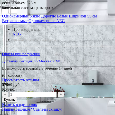
общий объем 323 л
капельная система разморозки
Однокамерные
Узкие
Дорогие
Белые
Шириной 55 см
Встраиваемые
Однокамерные AEG
Производитель:
AEG
*Наличие уточняйте у менеджера
Оплата при получении
Доставим сегодня по Москве и МО
Возможность возврата в течение 14 дней
(0 голосов)
Просмотреть отзывы
57960
руб.
Кол-во:
−
+
Купить
Купить в один клик
Нашли дешевле? Сделаем скидку!