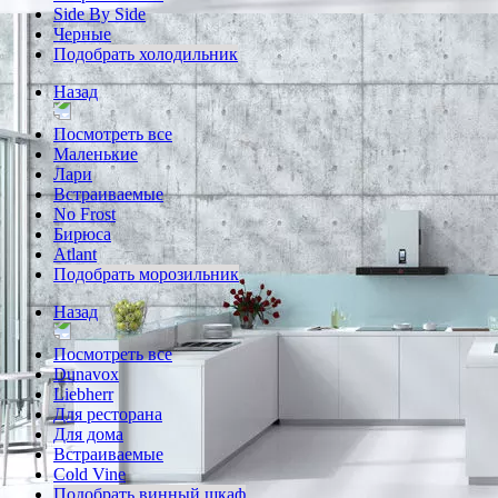
Side By Side
Черные
Подобрать холодильник
Назад
Посмотреть все
Маленькие
Лари
Встраиваемые
No Frost
Бирюса
Atlant
Подобрать морозильник
Назад
Посмотреть все
Dunavox
Liebherr
Для ресторана
Для дома
Встраиваемые
Cold Vine
Подобрать винный шкаф