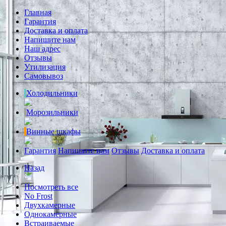
Главная
Гарантия
Доставка и оплата
Напишите нам
Наш адрес
Отзывы
Утилизация
Самовывоз
Холодильники
Морозильники
Винные шкафы
Гарантия
Напишите нам
Отзывы
Доставка и оплата
Назад
Посмотреть все
No Frost
Двухкамерные
Однокамерные
Встраиваемые