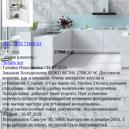
AEG SKD 71800 S1
57960
руб.
Наши клиенты /
Читать все
Татьяна Николаевна
/ 31.07.2026
Заказала Холодильник BEKO RCNK 270K20 W. Доставили
вовремя. как и обещали. Очень аккуратно внесли и
установили. Старый тут же вынесли. Удобно. Оплата разными
способами - мне было удобно наличными при получении.
Холодильник. работает тише старого. При установке
получила полную информацию об установке холодильника
или вызове мастера для установки холодильника.
Представлен полный пакет документов, без напоминаний
Андрей
/ 26.07.2026
Холодильник Самсунг RL50RR был куплен в декабре 2014, 3
года работал не плохо, но потом стала настраиваться