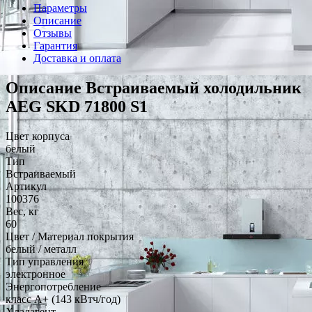
Параметры
Описание
Отзывы
Гарантия
Доставка и оплата
Описание Встраиваемый холодильник
AEG SKD 71800 S1
Цвет корпуса
белый
Тип
Встраиваемый
Артикул
100376
Вес, кг
60
Цвет / Материал покрытия
белый / металл
Тип управления
электронное
Энергопотребление
класс A+ (143 кВтч/год)
Хладагент