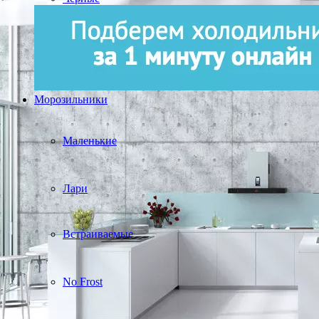
Морозильники
Маленькие
Лари
Встраиваемые
No Frost