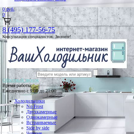
0
руб.
0
8 (495) 177-56-75
Консультация специалистов. Звоните!
Обратный звонок
Время работы:
Ежедневно с 9:00 до 21:00
Холодильники
No Frost
Двухкамерные
Однокамерные
Встраиваемые
Side by side
Черные