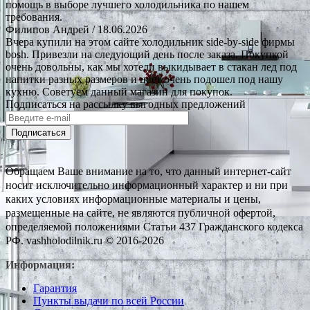
помощь в выборе лучшего холодильника по нашем
требования.
Филипов Андрей
/ 18.06.2026
Вчера купили на этом сайте холодильник side-by-side фирмы
bosh. Привезли на следующий день после заказа. Покупкой
очень довольны, как мы хотели выкидывает в стакан лед под
напитки разных размеров и цвет очень подошел под нашу
кухню. Советуем данный магазин для покупок.
Подписаться на рассылку выгодных предложений
Подписаться
Обращаем Ваше внимание на то, что данный интернет-сайт
носит исключительно информационный характер и ни при
каких условиях информационные материалы и цены,
размещенные на сайте, не являются публичной офертой,
определяемой положениями Статьи 437 Гражданского кодекса
РФ. vashholodilnik.ru © 2016-2026
Информация:
Гарантия
Пункты выдачи по всей России