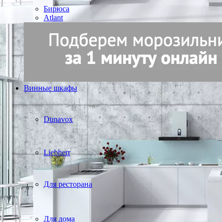
Бирюса
Atlant
Винные шкафы
Dunavox
Liebherr
Для ресторана
Для дома