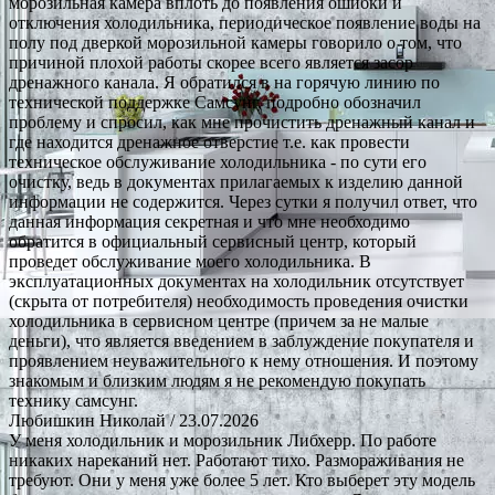
морозильная камера вплоть до появления ошибки и
отключения холодильника, периодическое появление воды на
полу под дверкой морозильной камеры говорило о том, что
причиной плохой работы скорее всего является засор
дренажного канала. Я обратился в на горячую линию по
технической поддержке Самсунг, подробно обозначил
проблему и спросил, как мне прочистить дренажный канал и
где находится дренажное отверстие т.е. как провести
техническое обслуживание холодильника - по сути его
очистку, ведь в документах прилагаемых к изделию данной
информации не содержится. Через сутки я получил ответ, что
данная информация секретная и что мне необходимо
обратится в официальный сервисный центр, который
проведет обслуживание моего холодильника. В
эксплуатационных документах на холодильник отсутствует
(скрыта от потребителя) необходимость проведения очистки
холодильника в сервисном центре (причем за не малые
деньги), что является введением в заблуждение покупателя и
проявлением неуважительного к нему отношения. И поэтому
знакомым и близким людям я не рекомендую покупать
технику самсунг.
Любишкин Николай
/ 23.07.2026
У меня холодильник и морозильник Либхерр. По работе
никаких нареканий нет. Работают тихо. Размораживания не
требуют. Они у меня уже более 5 лет. Кто выберет эту модель