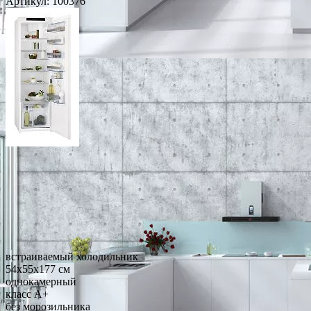
Артикул:
100376
встраиваемый холодильник
54x55x177 см
однокамерный
класс A+
без морозильника