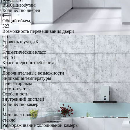
R600a (изобутан)
Количество дверей
1
Общий объем, л
323
Возможность перевешивания двери
есть
Уровень шума, дБ
34
Климатический класс
SN, ST
Класс энергопотребления
A+
Дополнительные возможности
индикация температуры
Генератор льда
отсутствует
Особенности
внутренний дисплей
Количество камер
1
Материал полок
стекло
Размораживание холодильной камеры