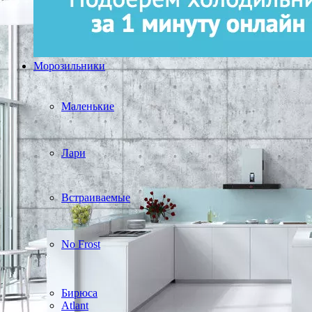
Морозильники
Маленькие
Лари
Встраиваемые
No Frost
Бирюса
Atlant