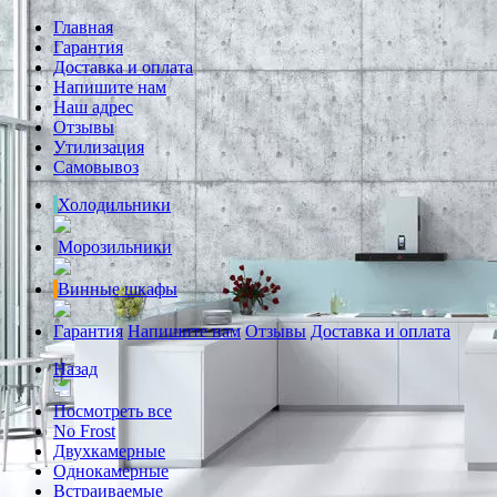
Главная
Гарантия
Доставка и оплата
Напишите нам
Наш адрес
Отзывы
Утилизация
Самовывоз
Холодильники
Морозильники
Винные шкафы
Гарантия
Напишите нам
Отзывы
Доставка и оплата
Назад
Посмотреть все
No Frost
Двухкамерные
Однокамерные
Встраиваемые