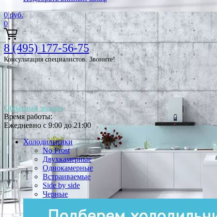
0
руб.
0
8 (495) 177-56-75
Консультация специалистов. Звоните!
Обратный звонок
Время работы:
Ежедневно с 9:00 до 21:00
Холодильники
No Frost
Двухкамерные
Однокамерные
Встраиваемые
Side by side
Черные