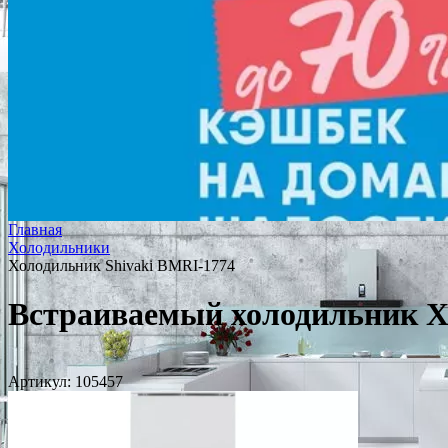
Главная
Холодильники
Холодильник Shivaki BMRI-1774
Встраиваемый холодильник Х
Артикул:
105457