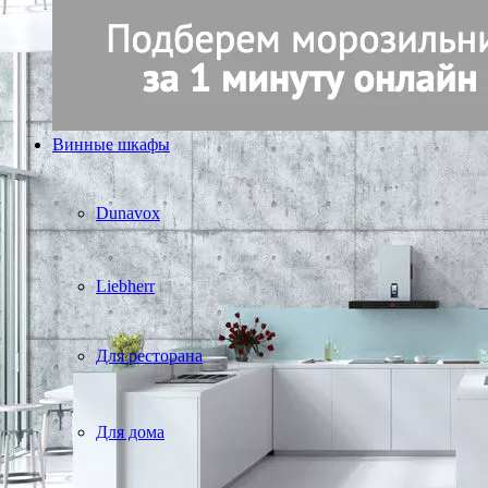
Винные шкафы
Dunavox
Liebherr
Для ресторана
Для дома