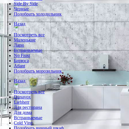
Side By Side
Черные
Подобрать холодильник
Назад
Посмотреть все
Маленькие
Лари
Встраиваемые
No Frost
Бирюса
Atlant
Подобрать морозильник
Назад
Посмотреть все
Dunavox
Liebherr
Для ресторана
Для дома
Встраиваемые
Cold Vine
Подобрать винный шкаф