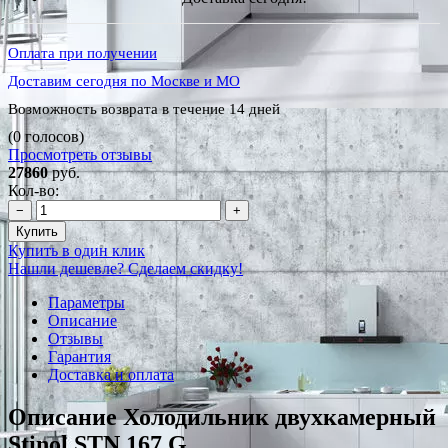
Оплата при получении
Доставим сегодня по Москве и МО
Возможность возврата в течение 14 дней
(0 голосов)
Просмотреть отзывы
27860
руб.
Кол-во:
−
+
Купить
Купить в один клик
Нашли дешевле? Сделаем скидку!
Параметры
Описание
Отзывы
Гарантия
Доставка и оплата
Описание Холодильник двухкамерный
Stinol STN 167 G