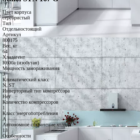
Цвет корпуса
серебристый
Тип
Отдельностоящий
Артикул
800175
Вес, кг
64
Хладагент
R600a (изобутан)
Мощность замораживания
3
Климатический класс
N, ST
Инверторный тип компрессора
Нет
Количество компрессоров
1
Класс энергопотребления
A
Автономное сохранение холода
13
Особенности