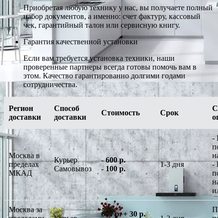
Приобретая любую технику у нас, вы получаете полный
набор документов, а именно: счет фактуру, кассовый
чек, гарантийный талон или сервисную книгу.
Гарантия качественной установки
Если вам требуется установка техники, наши
проверенные партнеры всегда готовы помочь вам в
этом. Качество гарантированно долгими годами
сотрудничества.
Регион
Способ
С
Стоимость
Срок
доставки
доставки
о
-
п
Москва в
н
Курьер
-
600 р.
пределах
1-3 дня
-
Самовывоз
-
100 р.
МКАД
п
н
и
Москва за
П
600 р. + 30 р.