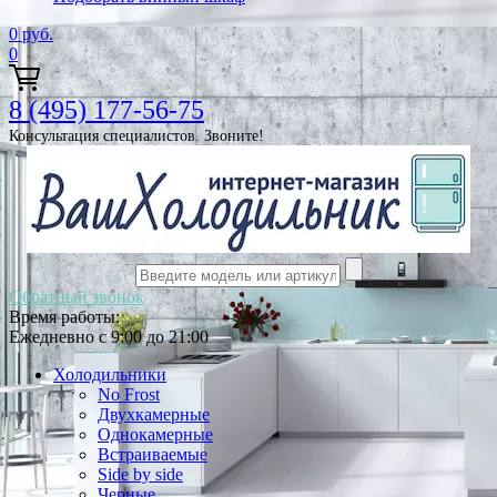
0
руб.
0
8 (495) 177-56-75
Консультация специалистов. Звоните!
Обратный звонок
Время работы:
Ежедневно с 9:00 до 21:00
Холодильники
No Frost
Двухкамерные
Однокамерные
Встраиваемые
Side by side
Черные