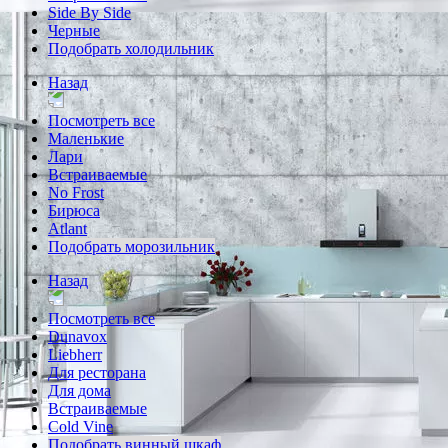
Side By Side
Черные
Подобрать холодильник
Назад
Посмотреть все
Маленькие
Лари
Встраиваемые
No Frost
Бирюса
Atlant
Подобрать морозильник
Назад
Посмотреть все
Dunavox
Liebherr
Для ресторана
Для дома
Встраиваемые
Cold Vine
Подобрать винный шкаф