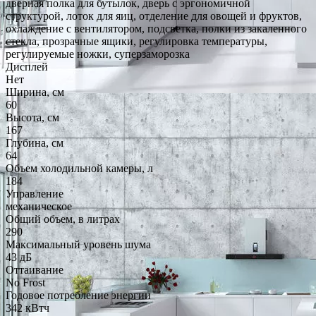
дверная полка для бутылок, дверь с эргономичной
структурой, лоток для яиц, отделение для овощей и фруктов,
охлаждение с вентилятором, подсветка, полки из закаленного
стекла, прозрачные ящики, регулировка температуры,
регулируемые ножки, суперзаморозка
Дисплей
Нет
Ширина, см
60
Высота, см
167
Глубина, см
64
Объем холодильной камеры, л
184
Управление
механическое
Общий объем, в литрах
290
Максимальный уровень шума
43 дБ
Оттаивание
No Frost
Годовое потребление энергии
342 кВтч