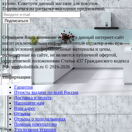
кухню. Советуем данный магазин для покупок.
Подписаться на рассылку выгодных предложений
Подписаться
Обращаем Ваше внимание на то, что данный интернет-сайт
носит исключительно информационный характер и ни при
каких условиях информационные материалы и цены,
размещенные на сайте, не являются публичной офертой,
определяемой положениями Статьи 437 Гражданского кодекса
РФ. vashholodilnik.ru © 2016-2026
Информация:
Гарантия
Пункты выдачи по всей России
Доставка и оплата
Напишите нам
Наш адрес
Отзывы
Отзывы о холодильниках
Помощь покупателю
Утилизация техники