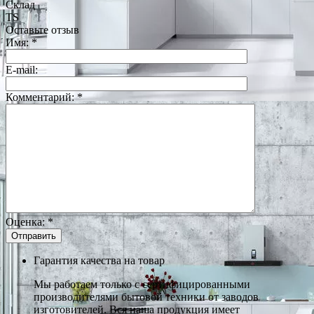
Склад
TS
Оставьте отзыв
Имя:
*
E-mail:
Комментарий:
*
Оценка:
*
Гарантия качества на товар
Мы работаем только с сертифицированными
производителями бытовой техники от заводов
изготовителей. Вся наша продукция имеет