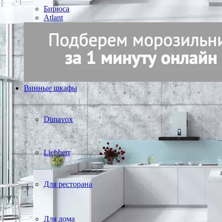
Бирюса
Atlant
Винные шкафы
Dunavox
Liebherr
Для ресторана
Для дома