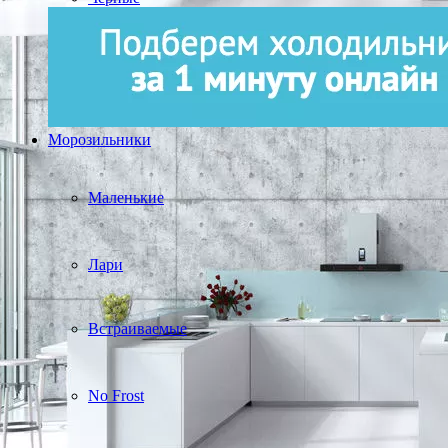
Морозильники
Маленькие
Лари
Встраиваемые
No Frost