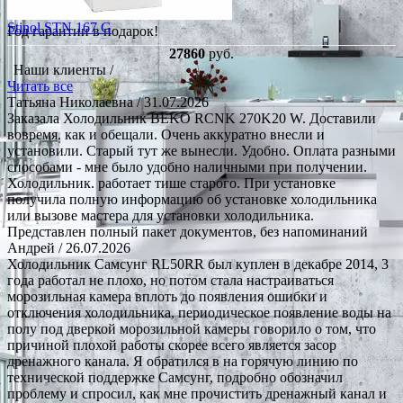
Stinol STN 167 G
Год гарантии в подарок!
27860
руб.
Наши клиенты /
Читать все
Татьяна Николаевна
/ 31.07.2026
Заказала Холодильник BEKO RCNK 270K20 W. Доставили
вовремя. как и обещали. Очень аккуратно внесли и
установили. Старый тут же вынесли. Удобно. Оплата разными
способами - мне было удобно наличными при получении.
Холодильник. работает тише старого. При установке
получила полную информацию об установке холодильника
или вызове мастера для установки холодильника.
Представлен полный пакет документов, без напоминаний
Андрей
/ 26.07.2026
Холодильник Самсунг RL50RR был куплен в декабре 2014, 3
года работал не плохо, но потом стала настраиваться
морозильная камера вплоть до появления ошибки и
отключения холодильника, периодическое появление воды на
полу под дверкой морозильной камеры говорило о том, что
причиной плохой работы скорее всего является засор
дренажного канала. Я обратился в на горячую линию по
технической поддержке Самсунг, подробно обозначил
проблему и спросил, как мне прочистить дренажный канал и