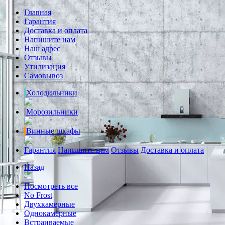
Главная
Гарантия
Доставка и оплата
Напишите нам
Наш адрес
Отзывы
Утилизация
Самовывоз
Холодильники
Морозильники
Винные шкафы
Гарантия
Напишите нам
Отзывы
Доставка и оплата
Назад
Посмотреть все
No Frost
Двухкамерные
Однокамерные
Встраиваемые