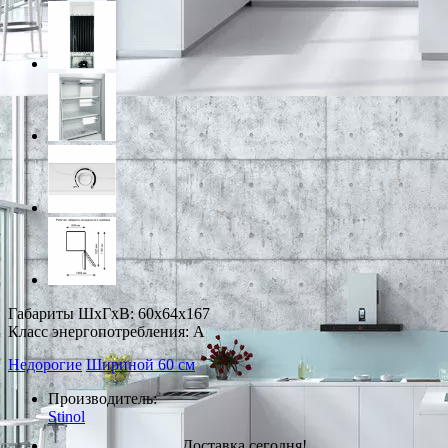
Габариты ШxГxВ: 60x64x167
Класс энергопотребления: A
Недорогие
Шириной 60 см
Производитель:
Stinol
Доставка сегодня!