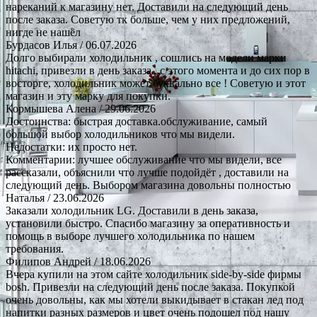
нареканий к магазину нет. Доставили на следующий день
после заказа. Советую тк больше, чем у них предложений,
нигде не нашёл
Бурдасов Илья
/ 06.07.2026
Долго выбирали холодильник , сошлись на модели марки
hitachi, привезли в день заказа , с этого момента и до сих пор в
восторге, холодильник может буквально все ! Советую и этот
магазин и эту марку для покупки.
Кормышева Алена
/ 29.06.2026
Достоинства: быстрая доставка.обслуживание, самый
большой выбор холодильников что мы видели.
Недостатки: их просто нет.
Комментарии: лучшее обслуживание что мы видели, все
рассказали, объяснили что лучше подойдёт , доставили на
следующий день. Выбором магазина довольны полностью
Наталья
/ 23.06.2026
Заказали холодильник LG. Доставили в день заказа,
установили быстро. Спасибо магазину за оперативность и
помощь в выборе лучшего холодильника по нашем
требования.
Филипов Андрей
/ 18.06.2026
Вчера купили на этом сайте холодильник side-by-side фирмы
bosh. Привезли на следующий день после заказа. Покупкой
очень довольны, как мы хотели выкидывает в стакан лед под
напитки разных размеров и цвет очень подошел под нашу