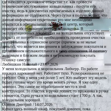
где находится дренажное отверстие т.е. как провести
техническое обслуживание холодильника - по сути его
очистку, ведь в документах прилагаемых к изделию данной
информации не содержится. Через сутки я получил ответ, что
данная информация секретная и что мне необходимо
обратится в официальный сервисный центр, который
проведет обслуживание моего холодильника. В
эксплуатационных документах на холодильник отсутствует
(скрыта от потребителя) необходимость проведения очистки
холодильника в сервисном центре (причем за не малые
деньги), что является введением в заблуждение покупателя и
проявлением неуважительного к нему отношения. И поэтому
знакомым и близким людям я не рекомендую покупать
технику самсунг.
Любишкин Николай
/ 23.07.2026
У меня холодильник и морозильник Либхерр. По работе
никаких нареканий нет. Работают тихо. Размораживания не
требуют. Они у меня уже более 5 лет. Кто выберет эту модель
будьте готовы через это время менять ручки. Я уже одну
заменил. Это самое не отработанное место в этой
конструкции. То пластик в ручке лопнет, то пружинка в ручке
сломается. Одна ручка в холодильнике стоит 1700 р. А так,
холодильник хороший.
Осипов Дмитрий
/ 14.07.2026
Купил здесь винный шкаф, покупкой доволен, пока