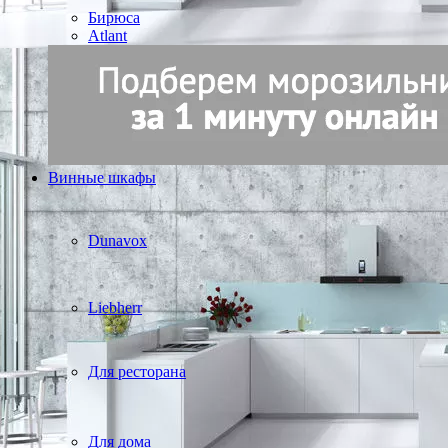
Бирюса
Atlant
Винные шкафы
Dunavox
Liebherr
Для ресторана
Для дома