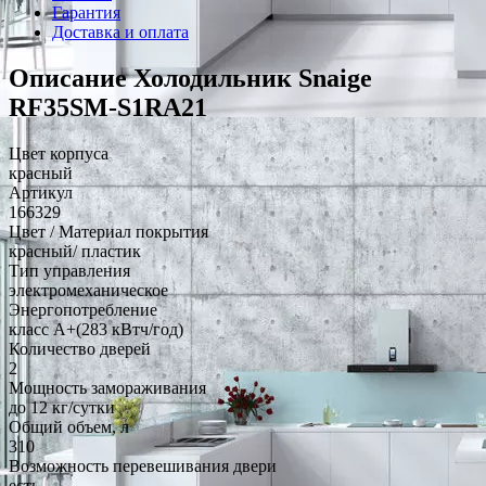
Гарантия
Доставка и оплата
Описание Холодильник Snaige
RF35SM-S1RA21
Цвет корпуса
красный
Артикул
166329
Цвет / Материал покрытия
красный/ пластик
Тип управления
электромеханическое
Энергопотребление
класс A+(283 кВтч/год)
Количество дверей
2
Мощность замораживания
до 12 кг/cутки
Общий объем, л
310
Возможность перевешивания двери
есть