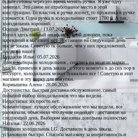
будьте готовы через это время менять ручки. Я уже одну
заменил. Это самое не отработанное место в этой
конструкции. То пластик в ручке лопнет, то пружинка в ручке
сломается. Одна ручка в холодильнике стоит 1700 р. А так,
холодильник хороший.
Осипов Дмитрий
/ 13.07.2026
Купил здесь винный шкаф, покупкой доволен, пока
нареканий к магазину нет. Доставили на следующий день
после заказа. Советую тк больше, чем у них предложений,
нигде не нашёл
Бурдасов Илья
/ 05.07.2026
Долго выбирали холодильник , сошлись на модели марки
hitachi, привезли в день заказа , с этого момента и до сих пор в
восторге, холодильник может буквально все ! Советую и этот
магазин и эту марку для покупки.
Кормышева Алена
/ 28.06.2026
Достоинства: быстрая доставка.обслуживание, самый
большой выбор холодильников что мы видели.
Недостатки: их просто нет.
Комментарии: лучшее обслуживание что мы видели, все
рассказали, объяснили что лучше подойдёт , доставили на
следующий день. Выбором магазина довольны полностью
Наталья
/ 22.06.2026
Заказали холодильник LG. Доставили в день заказа,
установили быстро. Спасибо магазину за оперативность и