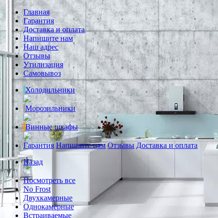
Главная
Гарантия
Доставка и оплата
Напишите нам
Наш адрес
Отзывы
Утилизация
Самовывоз
Холодильники
Морозильники
Винные шкафы
Гарантия
Напишите нам
Отзывы
Доставка и оплата
Назад
Посмотреть все
No Frost
Двухкамерные
Однокамерные
Встраиваемые