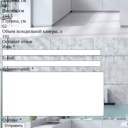
Ширина, см
60
Высота, см
194.5
Глубина, см
62
Объем холодильной камеры, л
191
Оставьте отзыв
Имя:
*
E-mail:
Комментарий:
*
Оценка:
*