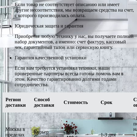
Если товар не соотвутствует описанию или имеет
другие несоответствия, мы возвращаем средства на счет,
с которого производилась оплата.
Юридическая защита и гарантия
Приобретая любую технику у нас, вы получаете полный
набор документов, а именно: счет фактуру, кассовый
чек, гарантийный талон или сервисную книгу.
Гарантия качественной установки
Если вам требуется установка техники, наши
проверенные партнеры всегда готовы помочь вам в
этом. Качество гарантированно долгими годами
сотрудничества.
Регион
Способ
С
Стоимость
Срок
доставки
доставки
о
-
п
Москва в
н
Курьер
-
600 р.
пределах
1-3 дня
-