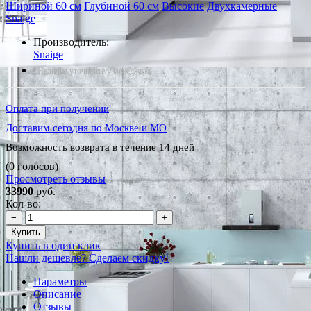
Шириной 60 см
Глубиной 60 см
Высокие
Двухкамерные
Snaige
Производитель:
Snaige
*Наличие уточняйте у менеджера
Оплата при получении
Доставим сегодня по Москве и МО
Возможность возврата в течение 14 дней
(0 голосов)
Просмотреть отзывы
33990
руб.
Кол-во:
−
+
Купить
Купить в один клик
Нашли дешевле? Сделаем скидку!
Параметры
Описание
Отзывы