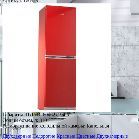
Артикул:
166329
Габариты ШxГxВ: 60x62x194.5
Общий объем, л: 310
Размораживание холодильной камеры: Капельная
Двухдверные
Недорогие
Красные
Цветные
Двухкамерные