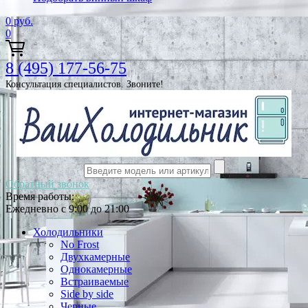
0
руб.
0
8 (495) 177-56-75
Консультация специалистов. Звоните!
Обратный звонок
Время работы:
Ежедневно с 9:00 до 21:00
Холодильники
No Frost
Двухкамерные
Однокамерные
Встраиваемые
Side by side
Черные