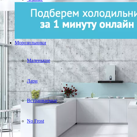
Морозильники
Маленькие
Лари
Встраиваемые
No Frost