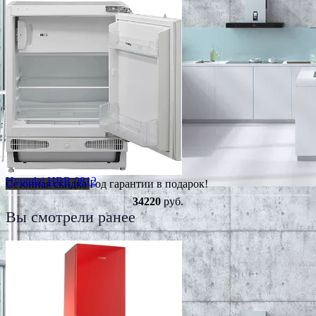
Hyundai HBR 0812
Сезонная скидка
Год гарантии в подарок!
34220
руб.
Вы смотрели ранее