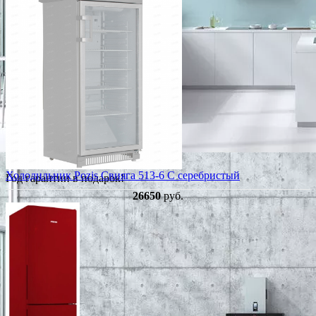
Холодильник Pozis Свияга 513-6 C серебристый
Год гарантии в подарок!
26650
руб.