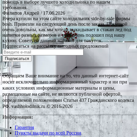
помощь в выборе лучшего холодильника по нашем
требования.
Филипов Андрей
/ 17.06.2026
Вчера купили на этом сайте холодильник side-by-side фирмы
bosh. Привезли на следующий день после заказа. Покупкой
очень довольны, как мы хотели выкидывает в стакан лед под
напитки разных размеров и цвет очень подошел под нашу
кухню. Советуем данный магазин для покупок.
Подписаться на рассылку выгодных предложений
Подписаться
Обращаем Ваше внимание на то, что данный интернет-сайт
носит исключительно информационный характер и ни при
каких условиях информационные материалы и цены,
размещенные на сайте, не являются публичной офертой,
определяемой положениями Статьи 437 Гражданского кодекса
РФ. vashholodilnik.ru © 2016-2026
Информация:
Гарантия
Пункты выдачи по всей России