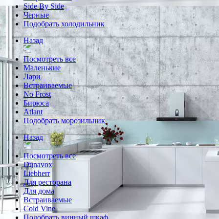
Side By Side
Черные
Подобрать холодильник
Назад
Посмотреть все
Маленькие
Лари
Встраиваемые
No Frost
Бирюса
Atlant
Подобрать морозильник
Назад
Посмотреть все
Dunavox
Liebherr
Для ресторана
Для дома
Встраиваемые
Cold Vine
Подобрать винный шкаф