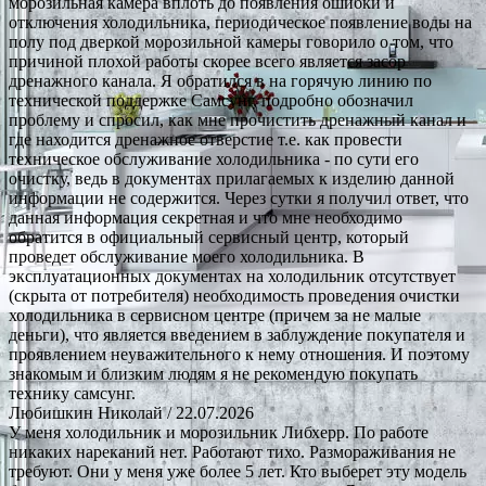
морозильная камера вплоть до появления ошибки и
отключения холодильника, периодическое появление воды на
полу под дверкой морозильной камеры говорило о том, что
причиной плохой работы скорее всего является засор
дренажного канала. Я обратился в на горячую линию по
технической поддержке Самсунг, подробно обозначил
проблему и спросил, как мне прочистить дренажный канал и
где находится дренажное отверстие т.е. как провести
техническое обслуживание холодильника - по сути его
очистку, ведь в документах прилагаемых к изделию данной
информации не содержится. Через сутки я получил ответ, что
данная информация секретная и что мне необходимо
обратится в официальный сервисный центр, который
проведет обслуживание моего холодильника. В
эксплуатационных документах на холодильник отсутствует
(скрыта от потребителя) необходимость проведения очистки
холодильника в сервисном центре (причем за не малые
деньги), что является введением в заблуждение покупателя и
проявлением неуважительного к нему отношения. И поэтому
знакомым и близким людям я не рекомендую покупать
технику самсунг.
Любишкин Николай
/ 22.07.2026
У меня холодильник и морозильник Либхерр. По работе
никаких нареканий нет. Работают тихо. Размораживания не
требуют. Они у меня уже более 5 лет. Кто выберет эту модель