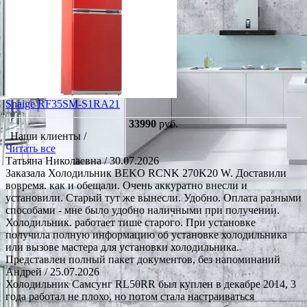
Snaige RF35SM-S1RA21
33990
руб.
Наши клиенты /
Читать все
Татьяна Николаевна
/ 30.07.2026
Заказала Холодильник BEKO RCNK 270K20 W. Доставили
вовремя. как и обещали. Очень аккуратно внесли и
установили. Старый тут же вынесли. Удобно. Оплата разными
способами - мне было удобно наличными при получении.
Холодильник. работает тише старого. При установке
получила полную информацию об установке холодильника
или вызове мастера для установки холодильника.
Представлен полный пакет документов, без напоминаний
Андрей
/ 25.07.2026
Холодильник Самсунг RL50RR был куплен в декабре 2014, 3
года работал не плохо, но потом стала настраиваться