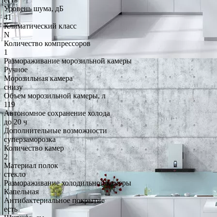
Уровень шума, дБ
41
Климатический класс
N
Количество компрессоров
1
Размораживание морозильной камеры
Ручное
Морозильная камера
снизу
Объем морозильной камеры, л
119
Автономное сохранение холода
до 20 ч
Дополнительные возможности
суперзаморозка
Количество камер
2
Материал полок
стекло
Размораживание холодильной камеры
Капельная
Антибактериальное покрытие
есть