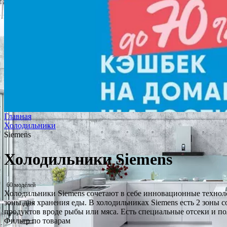
Главная
Холодильники
Siemens
Холодильники Siemens
60 моделей
Холодильники Siemens сочетают в себе инновационные техноло
зоны для хранения еды. В холодильниках Siemens есть 2 зоны с
продуктов вроде рыбы или мяса. Есть специальные отсеки и п
Фильтр по товарам