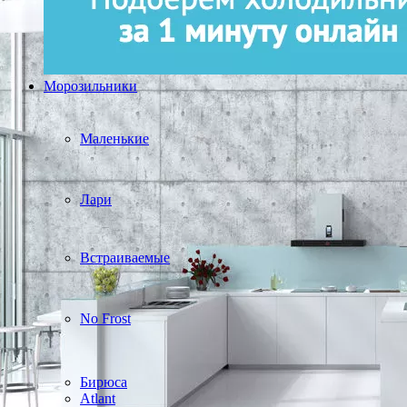
Морозильники
Маленькие
Лари
Встраиваемые
No Frost
Бирюса
Atlant