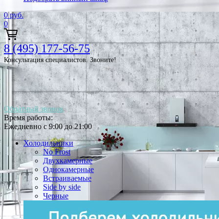
0
руб.
0
8 (495) 177-56-75
Консультация специалистов. Звоните!
Обратный звонок
Время работы:
Ежедневно с 9:00 до 21:00
Холодильники
No Frost
Двухкамерные
Однокамерные
Встраиваемые
Side by side
Черные