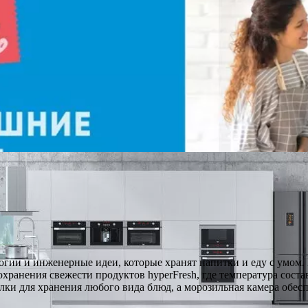
гии и инженерные идеи, которые хранят напитки и еду с умом.
охранения свежести продуктов hyperFresh, где температура сост
олки для хранения любого вида блюд, а морозильная камера обе