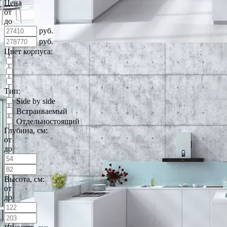
Цена
от
до
руб.
руб.
Цвет корпуса:
Тип:
Side by side
Встраиваемый
Отдельностоящий
Глубина, см:
от
до
Высота, см:
от
до