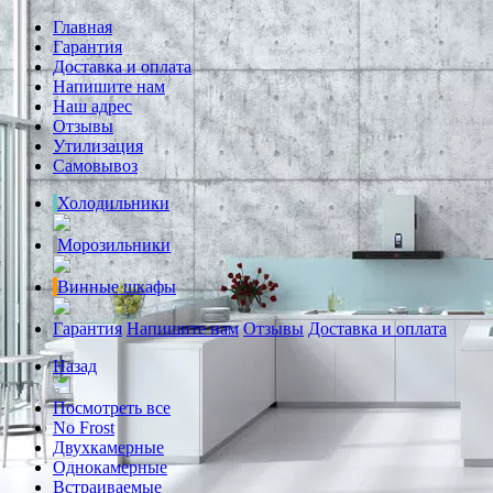
Главная
Гарантия
Доставка и оплата
Напишите нам
Наш адрес
Отзывы
Утилизация
Самовывоз
Холодильники
Морозильники
Винные шкафы
Гарантия
Напишите нам
Отзывы
Доставка и оплата
Назад
Посмотреть все
No Frost
Двухкамерные
Однокамерные
Встраиваемые