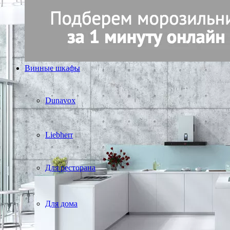
Винные шкафы
Dunavox
Liebherr
Для ресторана
Для дома