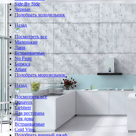
Side By Side
Черные
Подобрать холодильник
Назад
Посмотреть все
Маленькие
Лари
Встраиваемые
No Frost
Бирюса
Atlant
Подобрать морозильник
Назад
Посмотреть все
Dunavox
Liebherr
Для ресторана
Для дома
Встраиваемые
Cold Vine
Подобрать винный шкаф