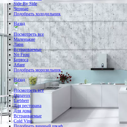
Side By Side
Черные
Подобрать холодильник
Назад
Посмотреть все
Маленькие
Лари
Встраиваемые
No Frost
Бирюса
Atlant
Подобрать морозильник
Назад
Посмотреть все
Dunavox
Liebherr
Для ресторана
Для дома
Встраиваемые
Cold Vine
Подобрать винный шкаф