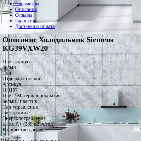
Параметры
Описание
Отзывы
Гарантия
Доставка и оплата
Описание Холодильник Siemens
KG39VXW20
Цвет корпуса
белый
Тип
Отдельностоящий
Артикул
103167
Цвет / Материал покрытия
белый / пластик
Тип управления
электронное
Энергопотребление
класс A+ (289 кВтч/год)
Количество дверей
2
Мощность замораживания