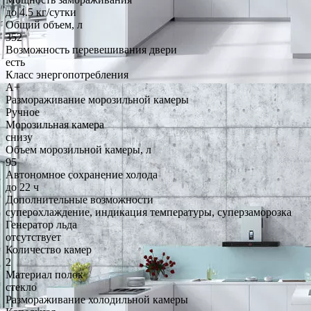
до 4.5 кг/cутки
Общий объем, л
352
Возможность перевешивания двери
есть
Класс энергопотребления
A+
Размораживание морозильной камеры
Ручное
Морозильная камера
снизу
Объем морозильной камеры, л
95
Автономное сохранение холода
до 22 ч
Дополнительные возможности
суперохлаждение, индикация температуры, суперзаморозка
Генератор льда
отсутствует
Количество камер
2
Материал полок
стекло
Размораживание холодильной камеры