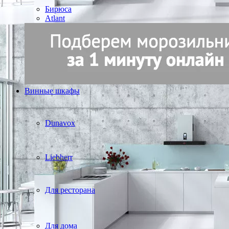
Бирюса
Atlant
Винные шкафы
Dunavox
Liebherr
Для ресторана
Для дома