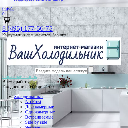
0
руб.
0
8 (495) 177-56-75
Консультация специалистов. Звоните!
Обратный звонок
Время работы:
Ежедневно с 9:00 до 21:00
Холодильники
No Frost
Двухкамерные
Однокамерные
Встраиваемые
Side by side
Черные