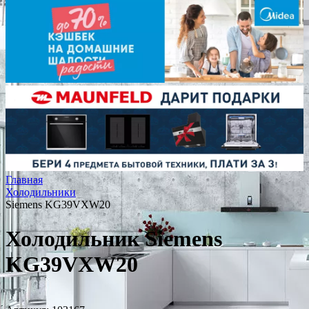
Главная
Холодильники
Siemens KG39VXW20
Холодильник Siemens
KG39VXW20