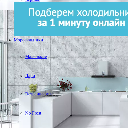
Морозильники
Маленькие
Лари
Встраиваемые
No Frost