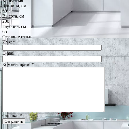
Капельная
Ширина, см
60
Высота, см
200
Глубина, см
65
Оставьте отзыв
Имя:
*
E-mail:
Комментарий:
*
Оценка:
*