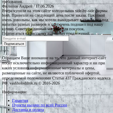
требования.
Филипов Андрей
/ 17.06.2026
Вчера купили на этом сайте холодильник side-by-side фирмы
bosh. Привезли на следующий день после заказа. Покупкой
очень довольны, как мы хотели выкидывает в стакан лед под
напитки разных размеров и цвет очень подошел под нашу
кухню. Советуем данный магазин для покупок.
Подписаться на рассылку выгодных предложений
Подписаться
Обращаем Ваше внимание на то, что данный интернет-сайт
носит исключительно информационный характер и ни при
каких условиях информационные материалы и цены,
размещенные на сайте, не являются публичной офертой,
определяемой положениями Статьи 437 Гражданского кодекса
РФ. vashholodilnik.ru © 2016-2026
Информация:
Гарантия
Пункты выдачи по всей России
Доставка и оплата