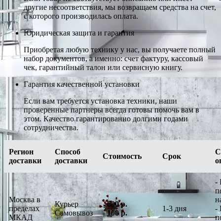
другие несоответствия, мы возвращаем средства на счет,
с которого производилась оплата.
Юридическая защита и гарантия
Приобретая любую технику у нас, вы получаете полный
набор документов, а именно: счет фактуру, кассовый
чек, гарантийный талон или сервисную книгу.
Гарантия качественной установки
Если вам требуется установка техники, наши
проверенные партнеры всегда готовы помочь вам в
этом. Качество гарантированно долгими годами
сотрудничества.
Регион
Способ
С
Стоимость
Срок
доставки
доставки
о
-
п
Москва в
н
Курьер
-
600 р.
пределах
1-3 дня
-
Самовывоз
-
100 р.
МКАД
п