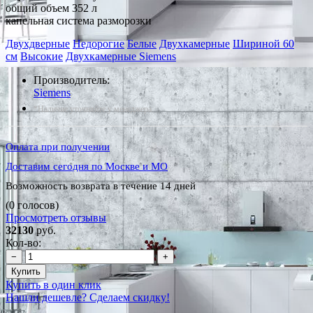
общий объем 352 л
капельная система разморозки
Двухдверные
Недорогие
Белые
Двухкамерные
Шириной 60
см
Высокие
Двухкамерные Siemens
Производитель:
Siemens
*Наличие уточняйте у менеджера
Оплата при получении
Доставим сегодня по Москве и МО
Возможность возврата в течение 14 дней
(0 голосов)
Просмотреть отзывы
32130
руб.
Кол-во:
−
+
Купить
Купить в один клик
Нашли дешевле? Сделаем скидку!