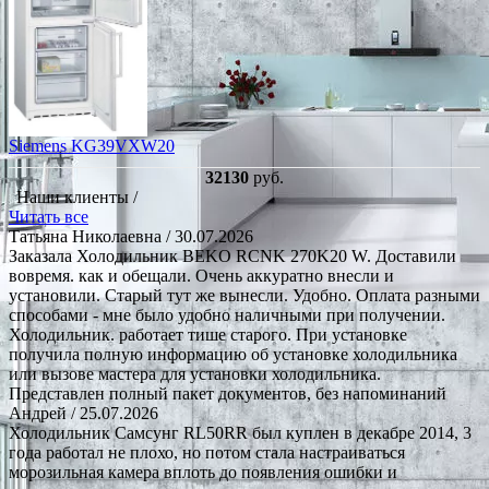
Siemens KG39VXW20
32130
руб.
Наши клиенты /
Читать все
Татьяна Николаевна
/ 30.07.2026
Заказала Холодильник BEKO RCNK 270K20 W. Доставили
вовремя. как и обещали. Очень аккуратно внесли и
установили. Старый тут же вынесли. Удобно. Оплата разными
способами - мне было удобно наличными при получении.
Холодильник. работает тише старого. При установке
получила полную информацию об установке холодильника
или вызове мастера для установки холодильника.
Представлен полный пакет документов, без напоминаний
Андрей
/ 25.07.2026
Холодильник Самсунг RL50RR был куплен в декабре 2014, 3
года работал не плохо, но потом стала настраиваться
морозильная камера вплоть до появления ошибки и