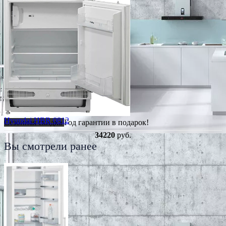
Hyundai HBR 0812
Сезонная скидка
Год гарантии в подарок!
34220
руб.
Вы смотрели ранее