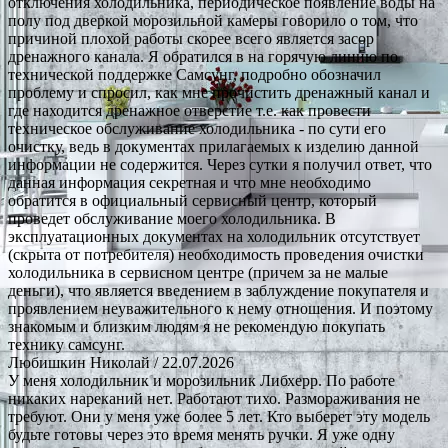
отключения холодильника, периодическое появление воды на
полу под дверкой морозильной камеры говорило о том, что
причиной плохой работы скорее всего является засор
дренажного канала. Я обратился в на горячую линию по
технической поддержке Самсунг, подробно обозначил
проблему и спросил, как мне прочистить дренажный канал и
где находится дренажное отверстие т.е. как провести
техническое обслуживание холодильника - по сути его
очистку, ведь в документах прилагаемых к изделию данной
информации не содержится. Через сутки я получил ответ, что
данная информация секретная и что мне необходимо
обратится в официальный сервисный центр, который
проведет обслуживание моего холодильника. В
эксплуатационных документах на холодильник отсутствует
(скрыта от потребителя) необходимость проведения очистки
холодильника в сервисном центре (причем за не малые
деньги), что является введением в заблуждение покупателя и
проявлением неуважительного к нему отношения. И поэтому
знакомым и близким людям я не рекомендую покупать
технику самсунг.
Любишкин Николай
/ 22.07.2026
У меня холодильник и морозильник Либхерр. По работе
никаких нареканий нет. Работают тихо. Размораживания не
требуют. Они у меня уже более 5 лет. Кто выберет эту модель
будьте готовы через это время менять ручки. Я уже одну