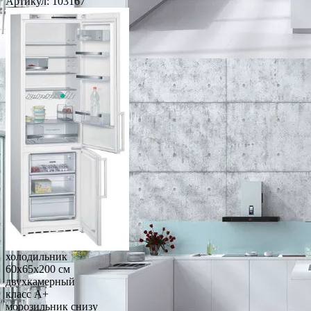
Артикул:
103167
холодильник
60x65x200 см
двухкамерный
класс A+
морозильник снизу