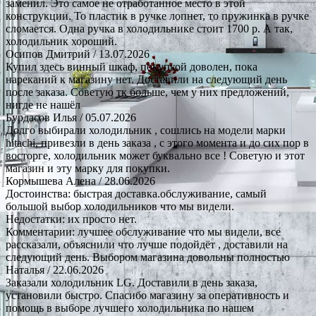
заменил. Это самое не отработанное место в этой
конструкции. То пластик в ручке лопнет, то пружинка в ручке
сломается. Одна ручка в холодильнике стоит 1700 р. А так,
холодильник хороший.
Осипов Дмитрий
/ 13.07.2026
Купил здесь винный шкаф, покупкой доволен, пока
нареканий к магазину нет. Доставили на следующий день
после заказа. Советую тк больше, чем у них предложений,
нигде не нашёл
Бурдасов Илья
/ 05.07.2026
Долго выбирали холодильник , сошлись на модели марки
hitachi, привезли в день заказа , с этого момента и до сих пор в
восторге, холодильник может буквально все ! Советую и этот
магазин и эту марку для покупки.
Кормышева Алена
/ 28.06.2026
Достоинства: быстрая доставка.обслуживание, самый
большой выбор холодильников что мы видели.
Недостатки: их просто нет.
Комментарии: лучшее обслуживание что мы видели, все
рассказали, объяснили что лучше подойдёт , доставили на
следующий день. Выбором магазина довольны полностью
Наталья
/ 22.06.2026
Заказали холодильник LG. Доставили в день заказа,
установили быстро. Спасибо магазину за оперативность и
помощь в выборе лучшего холодильника по нашем