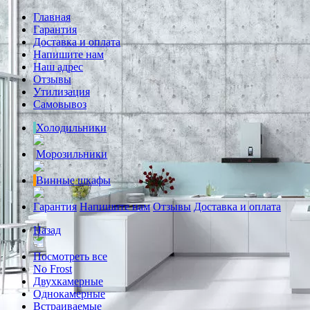
Главная
Гарантия
Доставка и оплата
Напишите нам
Наш адрес
Отзывы
Утилизация
Самовывоз
Холодильники
Морозильники
Винные шкафы
Гарантия
Напишите нам
Отзывы
Доставка и оплата
Назад
Посмотреть все
No Frost
Двухкамерные
Однокамерные
Встраиваемые