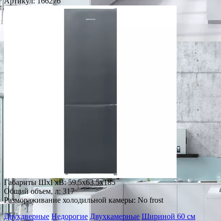
Артикул:
166276
Габариты ШxГxВ: 59.5x63.5x185
Общий объем, л: 317
Размораживание холодильной камеры: No frost
Двухдверные
Недорогие
Двухкамерные
Шириной 60 см