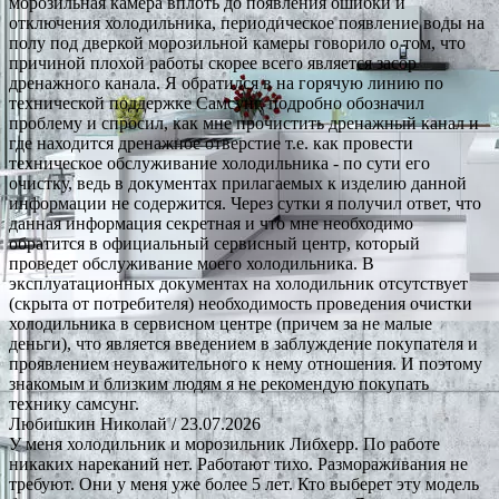
морозильная камера вплоть до появления ошибки и
отключения холодильника, периодическое появление воды на
полу под дверкой морозильной камеры говорило о том, что
причиной плохой работы скорее всего является засор
дренажного канала. Я обратился в на горячую линию по
технической поддержке Самсунг, подробно обозначил
проблему и спросил, как мне прочистить дренажный канал и
где находится дренажное отверстие т.е. как провести
техническое обслуживание холодильника - по сути его
очистку, ведь в документах прилагаемых к изделию данной
информации не содержится. Через сутки я получил ответ, что
данная информация секретная и что мне необходимо
обратится в официальный сервисный центр, который
проведет обслуживание моего холодильника. В
эксплуатационных документах на холодильник отсутствует
(скрыта от потребителя) необходимость проведения очистки
холодильника в сервисном центре (причем за не малые
деньги), что является введением в заблуждение покупателя и
проявлением неуважительного к нему отношения. И поэтому
знакомым и близким людям я не рекомендую покупать
технику самсунг.
Любишкин Николай
/ 23.07.2026
У меня холодильник и морозильник Либхерр. По работе
никаких нареканий нет. Работают тихо. Размораживания не
требуют. Они у меня уже более 5 лет. Кто выберет эту модель