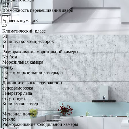
317
Возможность перевешивания двери
есть
Уровень шума, дБ
42
Климатический класс
ST
Количество компрессоров
1
Размораживание морозильной камеры
No frost
Морозильная камера
снизу
Объем морозильной камеры, л
94
Дополнительные возможности
суперзаморозка
Генератор льда
отсутствует
Количество камер
2
Материал полок
стекло
Размораживание холодильной камеры