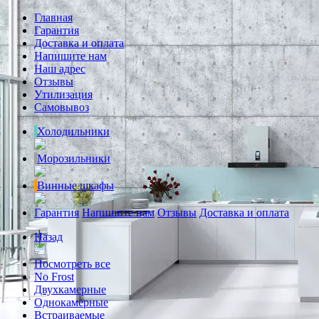
Главная
Гарантия
Доставка и оплата
Напишите нам
Наш адрес
Отзывы
Утилизация
Самовывоз
Холодильники
Морозильники
Винные шкафы
Гарантия
Напишите нам
Отзывы
Доставка и оплата
Назад
Посмотреть все
No Frost
Двухкамерные
Однокамерные
Встраиваемые