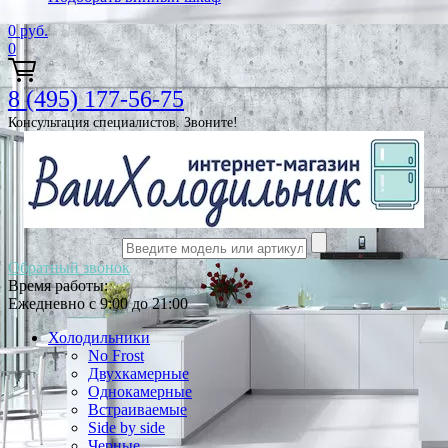
0
руб.
0
8 (495) 177-56-75
Консультация специалистов. Звоните!
Обратный звонок
Время работы:
Ежедневно с 9:00 до 21:00
Холодильники
No Frost
Двухкамерные
Однокамерные
Встраиваемые
Side by side
Черные