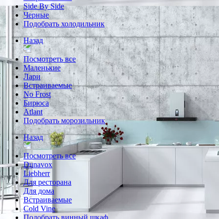
Side By Side
Черные
Подобрать холодильник
Назад
Посмотреть все
Маленькие
Лари
Встраиваемые
No Frost
Бирюса
Atlant
Подобрать морозильник
Назад
Посмотреть все
Dunavox
Liebherr
Для ресторана
Для дома
Встраиваемые
Cold Vine
Подобрать винный шкаф