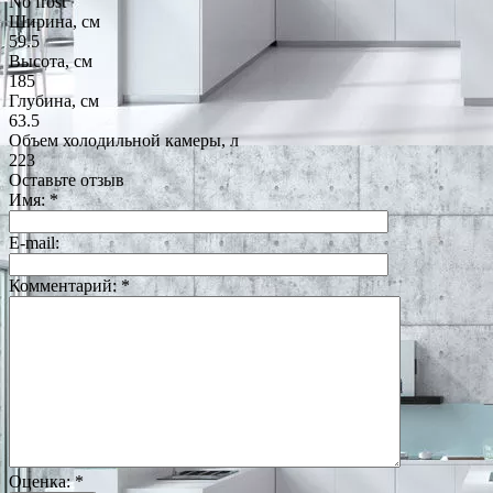
No frost
Ширина, см
59.5
Высота, см
185
Глубина, см
63.5
Объем холодильной камеры, л
223
Оставьте отзыв
Имя:
*
E-mail:
Комментарий:
*
Оценка:
*