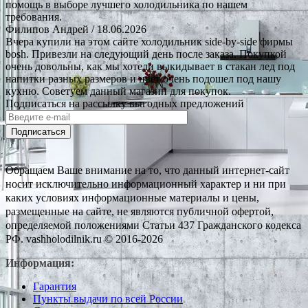
помощь в выборе лучшего холодильника по нашем
требования.
Филипов Андрей
/ 18.06.2026
Вчера купили на этом сайте холодильник side-by-side фирмы
bosh. Привезли на следующий день после заказа. Покупкой
очень довольны, как мы хотели выкидывает в стакан лед под
напитки разных размеров и цвет очень подошел под нашу
кухню. Советуем данный магазин для покупок.
Подписаться на рассылку выгодных предложений
Подписаться
Обращаем Ваше внимание на то, что данный интернет-сайт
носит исключительно информационный характер и ни при
каких условиях информационные материалы и цены,
размещенные на сайте, не являются публичной офертой,
определяемой положениями Статьи 437 Гражданского кодекса
РФ. vashholodilnik.ru © 2016-2026
Информация:
Гарантия
Пункты выдачи по всей России