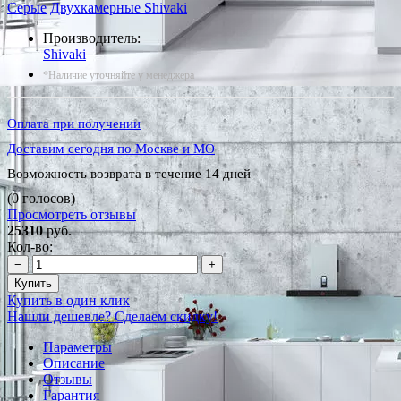
Серые
Двухкамерные Shivaki
Производитель:
Shivaki
*Наличие уточняйте у менеджера
Оплата при получении
Доставим сегодня по Москве и МО
Возможность возврата в течение 14 дней
(0 голосов)
Просмотреть отзывы
25310
руб.
Кол-во:
−
+
Купить
Купить в один клик
Нашли дешевле? Сделаем скидку!
Параметры
Описание
Отзывы
Гарантия