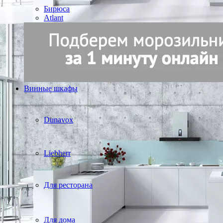
Бирюса
Atlant
Винные шкафы
Dunavox
Liebherr
Для ресторана
Для дома