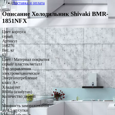
Доставка и оплата
Описание Холодильник Shivaki BMR-
1851NFX
Цвет корпуса
серый
Артикул
166276
Вес, кг
63
Цвет / Материал покрытия
серый/ пластик/металл
Тип управления
электромеханическое
Энергопотребление
класс A+
Хладагент
R600a (изобутан)
Количество дверей
2
Мощность замораживания
до 4.5 кг/cутки
Общий объем, л