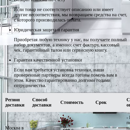
Если товар не соотвутствует описанию или имеет
другие несоответствия, мы возвращаем средства на счет,
с которого производилась оплата.
Юридическая защита и гарантия
Приобретая любую технику у нас, вы получаете полный
набор документов, а именно: счет фактуру, кассовый
чек, гарантийный талон или сервисную книгу.
Гарантия качественной установки
Если вам требуется установка техники, наши
проверенные партнеры всегда готовы помочь вам в
этом. Качество гарантированно долгими годами
сотрудничества.
Регион
Способ
С
Стоимость
Срок
доставки
доставки
о
-
п
Москва в
н