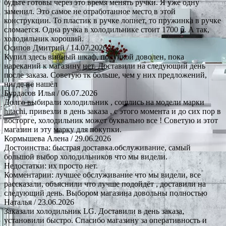
будьте готовы через это время менять ручки. Я уже одну
заменил. Это самое не отработанное место в этой
конструкции. То пластик в ручке лопнет, то пружинка в ручке
сломается. Одна ручка в холодильнике стоит 1700 р. А так,
холодильник хороший.
Осипов Дмитрий
/ 14.07.2026
Купил здесь винный шкаф, покупкой доволен, пока
нареканий к магазину нет. Доставили на следующий день
после заказа. Советую тк больше, чем у них предложений,
нигде не нашёл
Бурдасов Илья
/ 06.07.2026
Долго выбирали холодильник , сошлись на модели марки
hitachi, привезли в день заказа , с этого момента и до сих пор в
восторге, холодильник может буквально все ! Советую и этот
магазин и эту марку для покупки.
Кормышева Алена
/ 29.06.2026
Достоинства: быстрая доставка.обслуживание, самый
большой выбор холодильников что мы видели.
Недостатки: их просто нет.
Комментарии: лучшее обслуживание что мы видели, все
рассказали, объяснили что лучше подойдёт , доставили на
следующий день. Выбором магазина довольны полностью
Наталья
/ 23.06.2026
Заказали холодильник LG. Доставили в день заказа,
установили быстро. Спасибо магазину за оперативность и