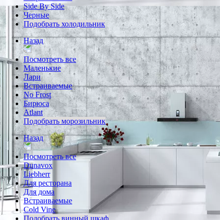
Side By Side
Черные
Подобрать холодильник
Назад
Посмотреть все
Маленькие
Лари
Встраиваемые
No Frost
Бирюса
Atlant
Подобрать морозильник
Назад
Посмотреть все
Dunavox
Liebherr
Для ресторана
Для дома
Встраиваемые
Cold Vine
Подобрать винный шкаф