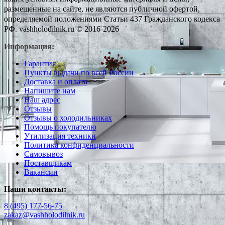
размещенные на сайте, не являются публичной офертой,
определяемой положениями Статьи 437 Гражданского кодекса
РФ. vashholodilnik.ru © 2016-2026
Информация:
Гарантия
Пункты выдачи по всей России
Доставка и оплата
Напишите нам
Наш адрес
Отзывы
Отзывы о холодильниках
Помощь покупателю
Утилизация техники
Политика конфиденциальности
Самовывоз
Поставщикам
Вакансии
Наши контакты:
8 (495) 177-56-75
zakaz@vashholodilnik.ru