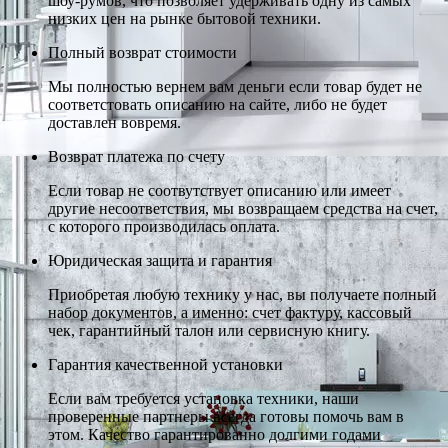
шоу-румов, что позволяет удерживать одну из самых
низких цен на рынке бытовой техники.
Полный возврат стоимости
Мы полностью вернем вам деньги если товар будет не
соответстовать описанию на сайте, либо не будет
доставлен вовремя.
Возврат платежа по счету
Если товар не соотвутствует описанию или имеет
другие несоответствия, мы возвращаем средства на счет,
с которого производилась оплата.
Юридическая защита и гарантия
Приобретая любую технику у нас, вы получаете полный
набор документов, а именно: счет фактуру, кассовый
чек, гарантийный талон или сервисную книгу.
Гарантия качественной установки
Если вам требуется установка техники, наши
проверенные партнеры всегда готовы помочь вам в
этом. Качество гарантированно долгими годами