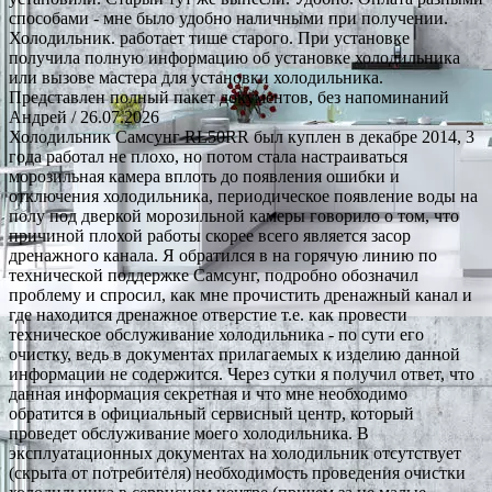
способами - мне было удобно наличными при получении.
Холодильник. работает тише старого. При установке
получила полную информацию об установке холодильника
или вызове мастера для установки холодильника.
Представлен полный пакет документов, без напоминаний
Андрей
/ 26.07.2026
Холодильник Самсунг RL50RR был куплен в декабре 2014, 3
года работал не плохо, но потом стала настраиваться
морозильная камера вплоть до появления ошибки и
отключения холодильника, периодическое появление воды на
полу под дверкой морозильной камеры говорило о том, что
причиной плохой работы скорее всего является засор
дренажного канала. Я обратился в на горячую линию по
технической поддержке Самсунг, подробно обозначил
проблему и спросил, как мне прочистить дренажный канал и
где находится дренажное отверстие т.е. как провести
техническое обслуживание холодильника - по сути его
очистку, ведь в документах прилагаемых к изделию данной
информации не содержится. Через сутки я получил ответ, что
данная информация секретная и что мне необходимо
обратится в официальный сервисный центр, который
проведет обслуживание моего холодильника. В
эксплуатационных документах на холодильник отсутствует
(скрыта от потребителя) необходимость проведения очистки