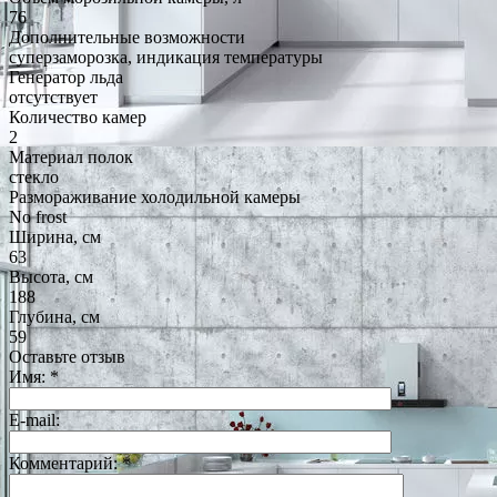
76
Дополнительные возможности
суперзаморозка, индикация температуры
Генератор льда
отсутствует
Количество камер
2
Материал полок
стекло
Размораживание холодильной камеры
No frost
Ширина, см
63
Высота, см
188
Глубина, см
59
Оставьте отзыв
Имя:
*
E-mail:
Комментарий:
*