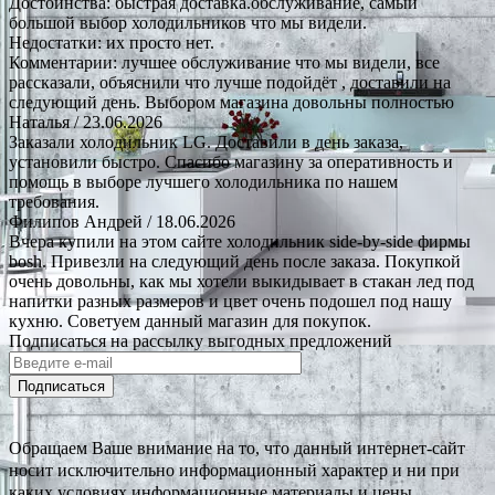
Достоинства: быстрая доставка.обслуживание, самый
большой выбор холодильников что мы видели.
Недостатки: их просто нет.
Комментарии: лучшее обслуживание что мы видели, все
рассказали, объяснили что лучше подойдёт , доставили на
следующий день. Выбором магазина довольны полностью
Наталья
/ 23.06.2026
Заказали холодильник LG. Доставили в день заказа,
установили быстро. Спасибо магазину за оперативность и
помощь в выборе лучшего холодильника по нашем
требования.
Филипов Андрей
/ 18.06.2026
Вчера купили на этом сайте холодильник side-by-side фирмы
bosh. Привезли на следующий день после заказа. Покупкой
очень довольны, как мы хотели выкидывает в стакан лед под
напитки разных размеров и цвет очень подошел под нашу
кухню. Советуем данный магазин для покупок.
Подписаться на рассылку выгодных предложений
Подписаться
Обращаем Ваше внимание на то, что данный интернет-сайт
носит исключительно информационный характер и ни при
каких условиях информационные материалы и цены,