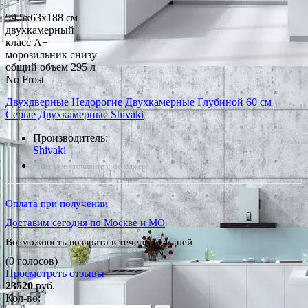
59.5x63x188 см
двухкамерный
класс A+
морозильник снизу
общий объем 295 л
No Frost
Двухдверные
Недорогие
Двухкамерные
Глубиной 60 см
Серые
Двухкамерные Shivaki
Производитель:
Shivaki
*Наличие уточняйте у менеджера
Оплата при получении
Доставим сегодня по Москве и МО
Возможность возврата в течение 14 дней
(0 голосов)
Просмотреть отзывы
23520
руб.
Кол-во: