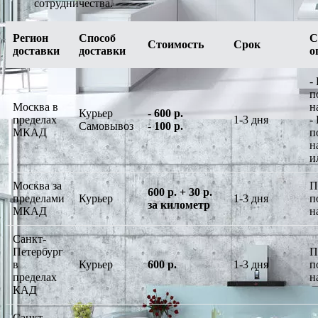
сотрудничества.
Регион
Способ
С
Стоимость
Срок
доставки
доставки
о
-
п
Москва в
н
Курьер
-
600 р.
пределах
1-3 дня
-
Самовывоз
-
100 р.
МКАД
п
н
и
Москва за
П
600 р. + 30 р.
пределами
Курьер
1-3 дня
п
за километр
МКАД
н
Санкт-
Петербург
П
в
Курьер
600 р.
1-3 дня
п
пределах
н
КАД
Санкт-