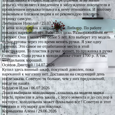
холодильника в сервисном центре (причем за не малые
деньги), что является введением в заблуждение покупателя и
проявлением неуважительного к нему отношения. И поэтому
знакомым и близким людям я не рекомендую покупать
технику самсунг.
Любишкин Николай
/ 23.07.2026
У меня холодильник и морозильник Либхерр. По работе
никаких нареканий нет. Работают тихо. Размораживания не
требуют. Они у меня уже более 5 лет. Кто выберет эту модель
будьте готовы через это время менять ручки. Я уже одну
заменил. Это самое не отработанное место в этой
конструкции. То пластик в ручке лопнет, то пружинка в ручке
сломается. Одна ручка в холодильнике стоит 1700 р. А так,
холодильник хороший.
Осипов Дмитрий
/ 14.07.2026
Купил здесь винный шкаф, покупкой доволен, пока
нареканий к магазину нет. Доставили на следующий день
после заказа. Советую тк больше, чем у них предложений,
нигде не нашёл
Бурдасов Илья
/ 06.07.2026
Долго выбирали холодильник , сошлись на модели марки
hitachi, привезли в день заказа , с этого момента и до сих пор в
восторге, холодильник может буквально все ! Советую и этот
магазин и эту марку для покупки.
Кормышева Алена
/ 29.06.2026