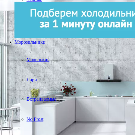
Морозильники
Маленькие
Лари
Встраиваемые
No Frost