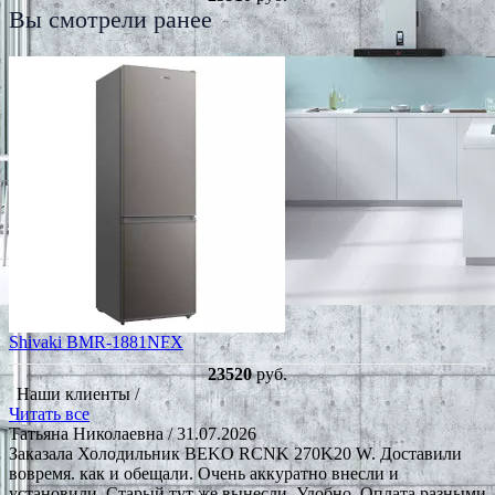
Вы смотрели ранее
Shivaki BMR-1881NFХ
23520
руб.
Наши клиенты /
Читать все
Татьяна Николаевна
/ 31.07.2026
Заказала Холодильник BEKO RCNK 270K20 W. Доставили
вовремя. как и обещали. Очень аккуратно внесли и
установили. Старый тут же вынесли. Удобно. Оплата разными