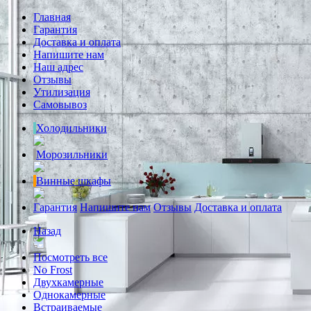
Главная
Гарантия
Доставка и оплата
Напишите нам
Наш адрес
Отзывы
Утилизация
Самовывоз
Холодильники
Морозильники
Винные шкафы
Гарантия
Напишите нам
Отзывы
Доставка и оплата
Назад
Посмотреть все
No Frost
Двухкамерные
Однокамерные
Встраиваемые