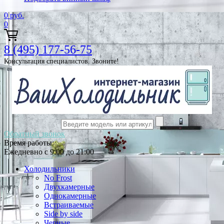
0
руб.
0
8 (495) 177-56-75
Консультация специалистов. Звоните!
Обратный звонок
Время работы:
Ежедневно с 9:00 до 21:00
Холодильники
No Frost
Двухкамерные
Однокамерные
Встраиваемые
Side by side
Черные