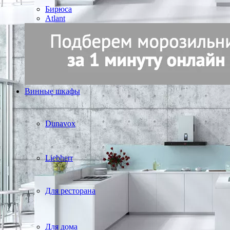
Бирюса
Atlant
Винные шкафы
Dunavox
Liebherr
Для ресторана
Для дома