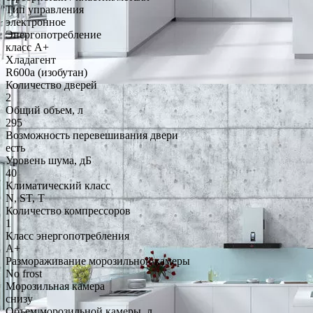
Тип управления
электронное
Энергопотребление
класс A+
Хладагент
R600a (изобутан)
Количество дверей
2
Общий объем, л
295
Возможность перевешивания двери
есть
Уровень шума, дБ
40
Климатический класс
N, ST, T
Количество компрессоров
1
Класс энергопотребления
A+
Размораживание морозильной камеры
No frost
Морозильная камера
снизу
Объем морозильной камеры, л