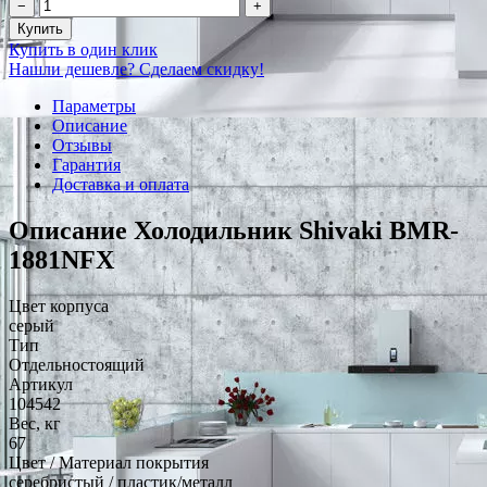
−
+
Купить
Купить в один клик
Нашли дешевле? Сделаем скидку!
Параметры
Описание
Отзывы
Гарантия
Доставка и оплата
Описание Холодильник Shivaki BMR-
1881NFХ
Цвет корпуса
серый
Тип
Отдельностоящий
Артикул
104542
Вес, кг
67
Цвет / Материал покрытия
серебристый / пластик/металл