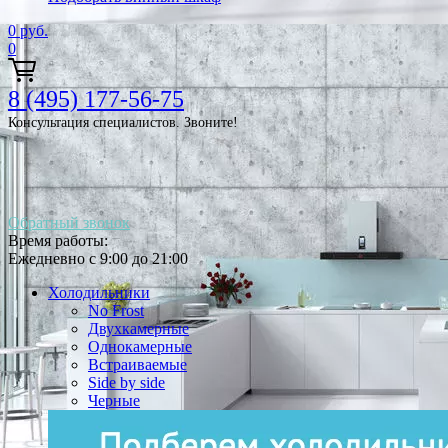
0
руб.
0
8 (495) 177-56-75
Консультация специалистов. Звоните!
Обратный звонок
Время работы:
Ежедневно с 9:00 до 21:00
Холодильники
No Frost
Двухкамерные
Однокамерные
Встраиваемые
Side by side
Черные