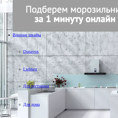
Винные шкафы
Dunavox
Liebherr
Для ресторана
Для дома