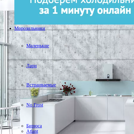
Морозильники
Маленькие
Лари
Встраиваемые
No Frost
Бирюса
Atlant