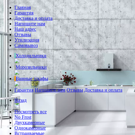
Главная
Гарантия
Доставка и оплата
Напишите нам
Наш адрес
Отзывы
Утилизация
Самовывоз
Холодильники
Морозильники
Винные шкафы
Гарантия
Напишите нам
Отзывы
Доставка и оплата
Назад
Посмотреть все
No Frost
Двухкамерные
Однокамерные
Встраиваемые