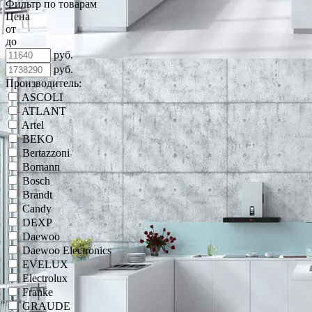
Фильтр по товарам
Цена
от
до
руб.
руб.
Производитель:
ASCOLI
ATLANT
Artel
BEKO
Bertazzoni
Bomann
Bosch
Brandt
Candy
DEXP
Daewoo
Daewoo Electronics
EVELUX
Electrolux
Franke
GRAUDE