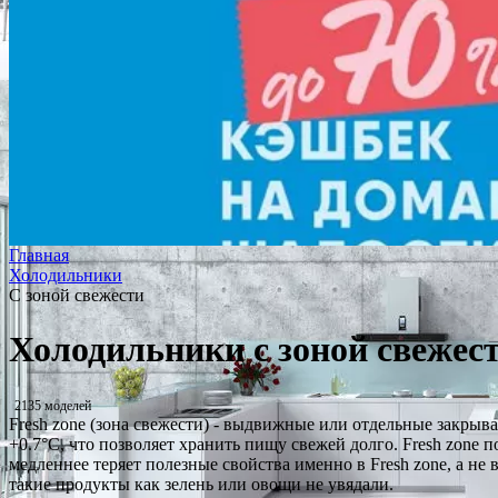
Главная
Холодильники
С зоной свежести
Холодильники с зоной свежес
2135 моделей
Fresh zone (зона свежести) - выдвижные или отдельные закрыва
+0.7°C, что позволяет хранить пищу свежей долго. Fresh zone 
медленнее теряет полезные свойства именно в Fresh zone, а не
такие продукты как зелень или овощи не увядали.