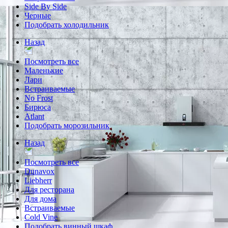
Side By Side
Черные
Подобрать холодильник
Назад
Посмотреть все
Маленькие
Лари
Встраиваемые
No Frost
Бирюса
Atlant
Подобрать морозильник
Назад
Посмотреть все
Dunavox
Liebherr
Для ресторана
Для дома
Встраиваемые
Cold Vine
Подобрать винный шкаф