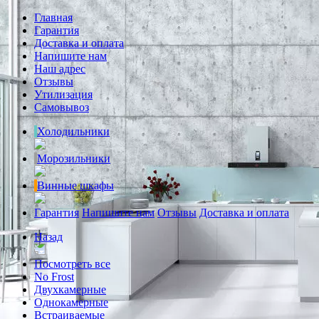
Главная
Гарантия
Доставка и оплата
Напишите нам
Наш адрес
Отзывы
Утилизация
Самовывоз
Холодильники
Морозильники
Винные шкафы
Гарантия
Напишите нам
Отзывы
Доставка и оплата
Назад
Посмотреть все
No Frost
Двухкамерные
Однокамерные
Встраиваемые