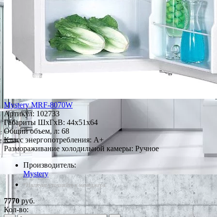
Mystery MRF-8070W
Артикул:
102733
Габариты ШxГxВ: 44x51x64
Общий объем, л: 68
Класс энергопотребления: A+
Размораживание холодильной камеры: Ручное
Производитель:
Mystery
*Наличие уточняйте у менеджера
7770
руб.
Кол-во: