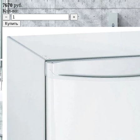
7670
руб.
Кол-во:
−
+
Купить