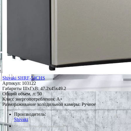
Shivaki SHRF-54CHS
Артикул:
103122
Габариты ШxГxВ: 47.2x45x49.2
Общий объем, л: 50
Класс энергопотребления: A+
Размораживание холодильной камеры: Ручное
Производитель:
Shivaki
*Наличие уточняйте у менеджера