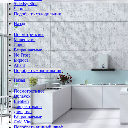
Side By Side
Черные
Подобрать холодильник
Назад
Посмотреть все
Маленькие
Лари
Встраиваемые
No Frost
Бирюса
Atlant
Подобрать морозильник
Назад
Посмотреть все
Dunavox
Liebherr
Для ресторана
Для дома
Встраиваемые
Cold Vine
Подобрать винный шкаф