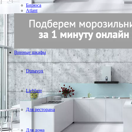
Бирюса
Atlant
Винные шкафы
Dunavox
Liebherr
Для ресторана
Для дома