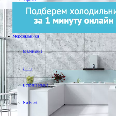
Морозильники
Маленькие
Лари
Встраиваемые
No Frost