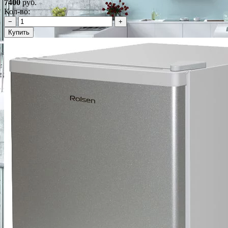
7400
руб.
Кол-во:
−
+
Купить