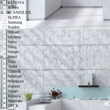
RENOVA
Rolsen
SCANDILUX
SUPRA
Samsung
Scarlett
Shivaki
Siemens
Sinbo
Smeg
Snaige
Stinol
Teka
Tesler
Timberk
Vestfrost
Whirlpool
Zanussi
Zarget
Бирюса
Морозко
ОРСК