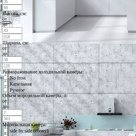
Высота, см:
от
до
Ширина, см:
от
до
Размораживание холодильной камеры:
No frost
Капельная
Ручное
Объем морозильной камеры, л:
от
до
Морозильная камера:
side by side (сбоку)