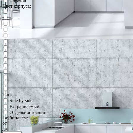
Саратов
Цвет корпуса:
Тип:
Side by side
Встраиваемый
Отдельностоящий
Глубина, см:
от
до