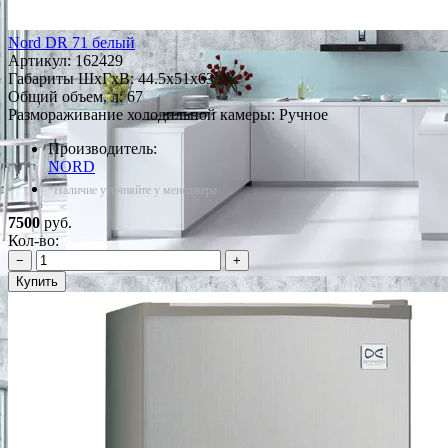
Nord DR 71 белый
Артикул:
162429
Габариты ШxГxВ: 44.5x51x63
Общий объем, л: 67
Размораживание холодильной камеры: Ручное
Производитель:
NORD
*Наличие уточняйте у менеджера
7500
руб.
Кол-во:
−
+
Купить