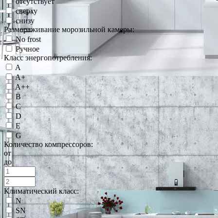
отсутствует
сверху
снизу
Размораживание морозильной камеры:
No frost
Ручное
Класс энергопотребления:
A
A+
A++
B
C
D
E
G
Количество компрессоров:
от
до
Климатический класс:
N
SN