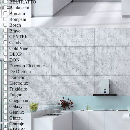
BELTRATTO
Bauknecht
Bomann
Bompani
Bosch
Bravo
CENTEK
Candy
Cold Vine
DEXP
DON
Daewoo Electronics
De Dietrich
Dometic
Electrolux
Frigidaire
Fulgor
Gaggenau
Galaxy
Gemlux
Ginzzu
Gorenje
HIBERG