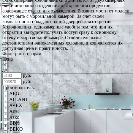
Однокамерные холодильники отличаются от двухкамерных
наличием одного отделения для хранения продуктов,
содержащее отсеки для охлаждения. В зависимости от модели
могут быть с морозильной камерой. За счет своей
компактности обладают одной дверцей для открытия.
Холодильники однокамерные удобны тем, что при их
открытии вы будете получать доступ сразу к основному
отсеку и морозильной камере. Отличительными
достоинствами однокамерных холодильников являются их
доступная цена и практичность.
Фильтр по товарам
Цена
от
до
руб.
руб.
Производитель:
AEG
ATLANT
AVEX
Artel
Asko
BBK
BEKO