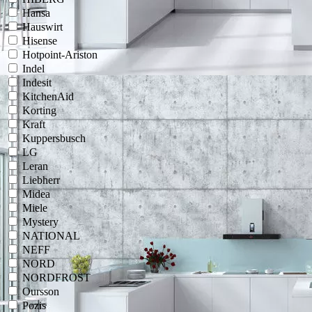
Hansa
Hauswirt
Hisense
Hotpoint-Ariston
Indel
Indesit
KitchenAid
Korting
Kraft
Kuppersbusch
LG
Leran
Liebherr
Midea
Miele
Mystery
NATIONAL
NEFF
NORD
NORDFROST
Oursson
Pozis