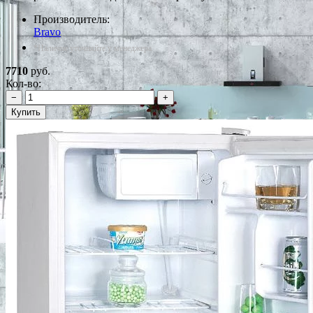
Производитель:
Bravo
*Наличие уточняйте у менеджера
7710
руб.
Кол-во:
−
+
Купить