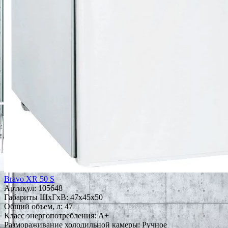
Bravo XR 50 S
Артикул:
105648
Габариты ШxГxВ: 47x45x50
Общий объем, л: 47
Класс энергопотребления: A+
Размораживание холодильной камеры: Ручное