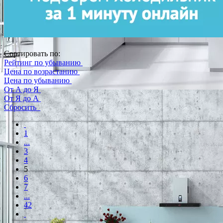
Сортировать по:
Рейтинг по убыванию
Цена по возрастанию
Цена по убыванию
От А до Я
От Я до А
Сбросить
1
...
3
4
5
6
7
...
42