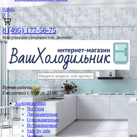
0
руб.
0
8 (495) 177-56-75
Консультация специалистов. Звоните!
Обратный звонок
Время работы:
Ежедневно с 9:00 до 21:00
Холодильники
No Frost
Двухкамерные
Однокамерные
Встраиваемые
Side by side
Черные