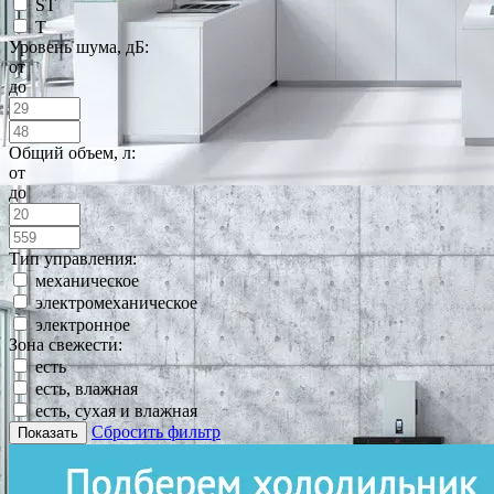
ST
T
Уровень шума, дБ:
от
до
Общий объем, л:
от
до
Тип управления:
механическое
электромеханическое
электронное
Зона свежести:
есть
есть, влажная
есть, сухая и влажная
Сбросить фильтр
Показать