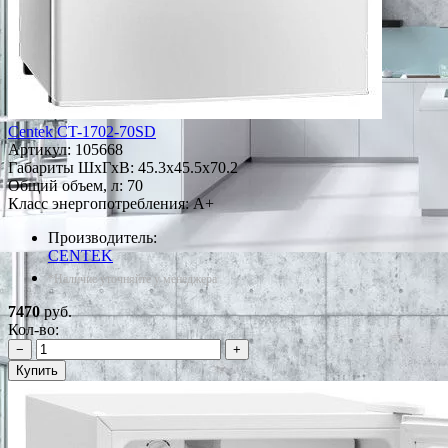
Centek CT-1702-70SD
Артикул:
105668
Габариты ШxГxВ: 45.3x45.5x70.2
Общий объем, л: 70
Класс энергопотребления: A+
Производитель:
CENTEK
*Наличие уточняйте у менеджера
7470
руб.
Кол-во:
−
+
Купить