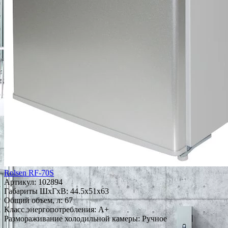
Rolsen RF-70S
Артикул:
102894
Габариты ШxГxВ: 44.5x51x63
Общий объем, л: 67
Класс энергопотребления: A+
Размораживание холодильной камеры: Ручное