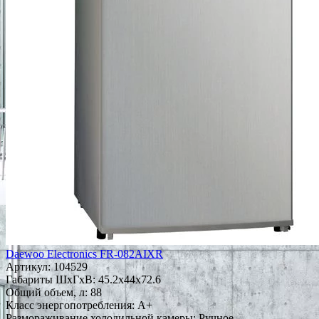
Daewoo Electronics FR-082AIXR
Артикул:
104529
Габариты ШxГxВ: 45.2x44x72.6
Общий объем, л: 88
Класс энергопотребления: A+
Размораживание холодильной камеры: Ручное