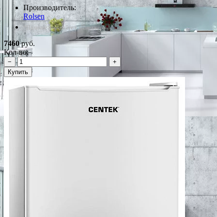
Производитель:
Rolsen
*Наличие уточняйте у менеджера
7460
руб.
Кол-во:
−
+
Купить