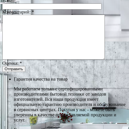
E-mail:
Комментарий:
*
Оценка:
*
Гарантия качества на товар
Мы работаем только с сертифицированными
производителями бытовой техники от заводов
изготовителей. Вся наша продукция имеет
официальную гарантию производителя и обслуживание
в сервисных центрах. Покупая у нас - можете быть
уверенны в качестве предоставляемой продукции и
услуг.