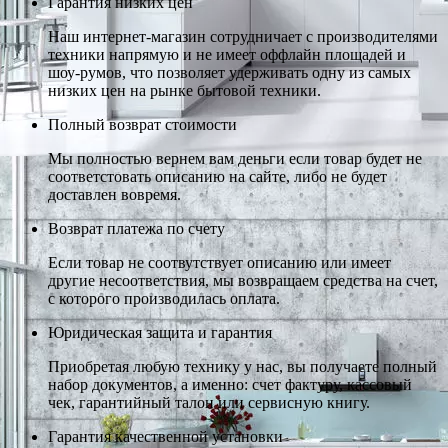
Гарантия низких цен
Наш интернет-магазин сотрудничает с производителями
техники напрямую и не имеет оффлайн площадей и
шоу-румов, что позволяет удерживать одну из самых
низких цен на рынке бытовой техники.
Полный возврат стоимости
Мы полностью вернем вам деньги если товар будет не
соответстовать описанию на сайте, либо не будет
доставлен вовремя.
Возврат платежа по счету
Если товар не соотвутствует описанию или имеет
другие несоответствия, мы возвращаем средства на счет,
с которого производилась оплата.
Юридическая защита и гарантия
Приобретая любую технику у нас, вы получаете полный
набор документов, а именно: счет фактуру, кассовый
чек, гарантийный талон или сервисную книгу.
Гарантия качественной установки