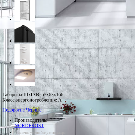
Габариты ШxГxВ: 57x63x166
Класс энергопотребления: A+
Недорогие
Черные
Производитель:
NORDFROST
*Наличие уточняйте у менеджера