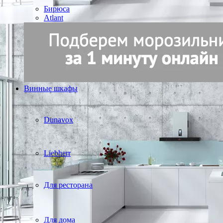
Бирюса
Atlant
Винные шкафы
Dunavox
Liebherr
Для ресторана
Для дома