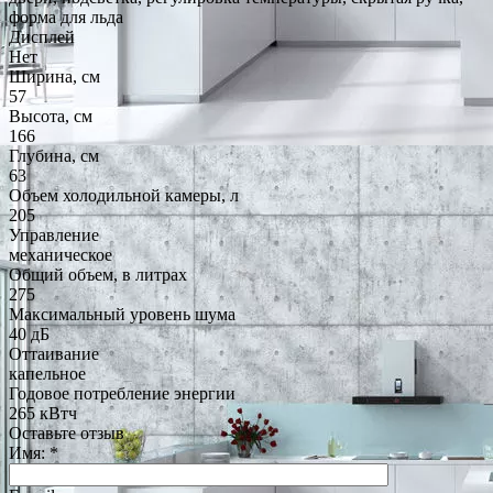
форма для льда
Дисплей
Нет
Ширина, см
57
Высота, см
166
Глубина, см
63
Объем холодильной камеры, л
205
Управление
механическое
Общий объем, в литрах
275
Максимальный уровень шума
40 дБ
Оттаивание
капельное
Годовое потребление энергии
265 кВтч
Оставьте отзыв
Имя:
*