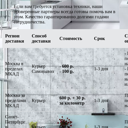
Если вам требуется установка техники, наши
проверенные партнеры всегда готовы помочь вам в
этом. Качество гарантированно долгими годами
сотрудничества.
Регион
Способ
С
Стоимость
Срок
доставки
доставки
о
-
п
Москва в
н
Курьер
-
600 р.
пределах
1-3 дня
-
Самовывоз
-
100 р.
МКАД
п
н
и
Москва за
П
600 р. + 30 р.
пределами
Курьер
1-3 дня
п
за километр
МКАД
н
Санкт-
Петербург
П
в
Курьер
600 р.
1-3 дня
п