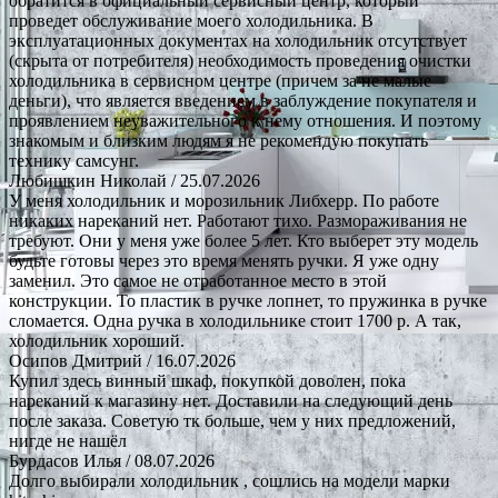
обратится в официальный сервисный центр, который
проведет обслуживание моего холодильника. В
эксплуатационных документах на холодильник отсутствует
(скрыта от потребителя) необходимость проведения очистки
холодильника в сервисном центре (причем за не малые
деньги), что является введением в заблуждение покупателя и
проявлением неуважительного к нему отношения. И поэтому
знакомым и близким людям я не рекомендую покупать
технику самсунг.
Любишкин Николай
/ 25.07.2026
У меня холодильник и морозильник Либхерр. По работе
никаких нареканий нет. Работают тихо. Размораживания не
требуют. Они у меня уже более 5 лет. Кто выберет эту модель
будьте готовы через это время менять ручки. Я уже одну
заменил. Это самое не отработанное место в этой
конструкции. То пластик в ручке лопнет, то пружинка в ручке
сломается. Одна ручка в холодильнике стоит 1700 р. А так,
холодильник хороший.
Осипов Дмитрий
/ 16.07.2026
Купил здесь винный шкаф, покупкой доволен, пока
нареканий к магазину нет. Доставили на следующий день
после заказа. Советую тк больше, чем у них предложений,
нигде не нашёл
Бурдасов Илья
/ 08.07.2026
Долго выбирали холодильник , сошлись на модели марки