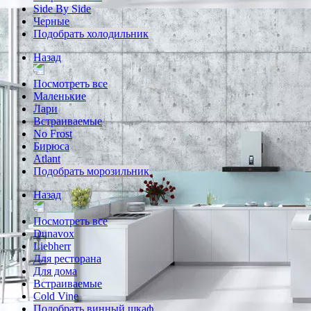
Side By Side
Черные
Подобрать холодильник
Назад
Посмотреть все
Маленькие
Лари
Встраиваемые
No Frost
Бирюса
Atlant
Подобрать морозильник
Назад
Посмотреть все
Dunavox
Liebherr
Для ресторана
Для дома
Встраиваемые
Cold Vine
Подобрать винный шкаф