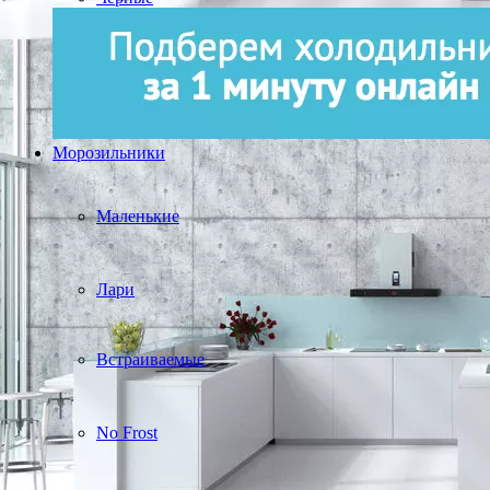
Морозильники
Маленькие
Лари
Встраиваемые
No Frost