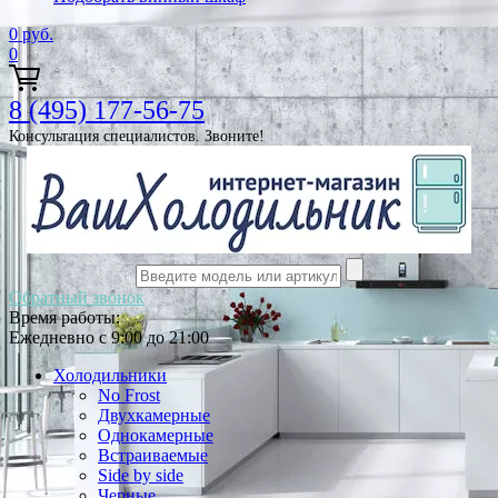
0
руб.
0
8 (495) 177-56-75
Консультация специалистов. Звоните!
Обратный звонок
Время работы:
Ежедневно с 9:00 до 21:00
Холодильники
No Frost
Двухкамерные
Однокамерные
Встраиваемые
Side by side
Черные