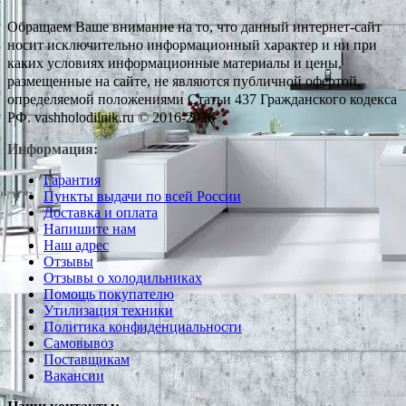
Обращаем Ваше внимание на то, что данный интернет-сайт
носит исключительно информационный характер и ни при
каких условиях информационные материалы и цены,
размещенные на сайте, не являются публичной офертой,
определяемой положениями Статьи 437 Гражданского кодекса
РФ. vashholodilnik.ru © 2016-2026
Информация:
Гарантия
Пункты выдачи по всей России
Доставка и оплата
Напишите нам
Наш адрес
Отзывы
Отзывы о холодильниках
Помощь покупателю
Утилизация техники
Политика конфиденциальности
Самовывоз
Поставщикам
Вакансии