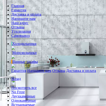
Главная
Гарантия
Доставка и оплата
Напишите нам
Наш адрес
Отзывы
Утилизация
Самовывоз
Холодильники
Морозильники
Винные шкафы
Гарантия
Напишите нам
Отзывы
Доставка и оплата
Назад
Посмотреть все
No Frost
Двухкамерные
Однокамерные
Встраиваемые