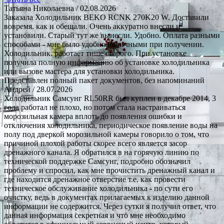
Татьяна Николаевна
/ 02.08.2026
Заказала Холодильник BEKO RCNK 270K20 W. Доставили
вовремя. как и обещали. Очень аккуратно внесли и
установили. Старый тут же вынесли. Удобно. Оплата разными
способами - мне было удобно наличными при получении.
Холодильник. работает тише старого. При установке
получила полную информацию об установке холодильника
или вызове мастера для установки холодильника.
Представлен полный пакет документов, без напоминаний
Андрей
/ 28.07.2026
Холодильник Самсунг RL50RR был куплен в декабре 2014, 3
года работал не плохо, но потом стала настраиваться
морозильная камера вплоть до появления ошибки и
отключения холодильника, периодическое появление воды на
полу под дверкой морозильной камеры говорило о том, что
причиной плохой работы скорее всего является засор
дренажного канала. Я обратился в на горячую линию по
технической поддержке Самсунг, подробно обозначил
проблему и спросил, как мне прочистить дренажный канал и
где находится дренажное отверстие т.е. как провести
техническое обслуживание холодильника - по сути его
очистку, ведь в документах прилагаемых к изделию данной
информации не содержится. Через сутки я получил ответ, что
данная информация секретная и что мне необходимо