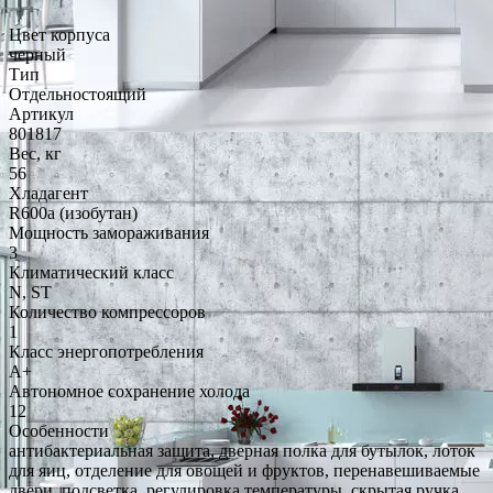
Цвет корпуса
черный
Тип
Отдельностоящий
Артикул
801817
Вес, кг
56
Хладагент
R600a (изобутан)
Мощность замораживания
3
Климатический класс
N, ST
Количество компрессоров
1
Класс энергопотребления
A+
Автономное сохранение холода
12
Особенности
антибактериальная защита, дверная полка для бутылок, лоток
для яиц, отделение для овощей и фруктов, перенавешиваемые
двери, подсветка, регулировка температуры, скрытая ручка,