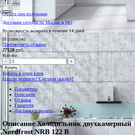
Оплата при получении
Доставим сегодня по Москве и МО
Возможность возврата в течение 14 дней
(0 голосов)
Просмотреть отзывы
27520
руб.
Кол-во:
−
+
Купить
Купить в один клик
Нашли дешевле? Сделаем скидку!
Параметры
Описание
Отзывы
Гарантия
Доставка и оплата
Описание Холодильник двухкамерный
Nordfrost NRB 122 B