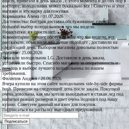
hitachi, привезли в день заказа , с этого момента и до сих пор в
восторге, холодильник может буквально все ! Советую и этот
магазин и эту марку для покупки.
Кормышева Алена
/ 01.07.2026
Достоинства: быстрая доставка.обслуживание, самый
большой выбор холодильников что мы видели.
Недостатки: их просто нет.
Комментарии: лучшее обслуживание что мы видели, все
рассказали, объяснили что лучше подойдёт , доставили на
следующий день. Выбором магазина довольны полностью
Наталья
/ 25.06.2026
Заказали холодильник LG. Доставили в день заказа,
установили быстро. Спасибо магазину за оперативность и
помощь в выборе лучшего холодильника по нашем
требования.
Филипов Андрей
/ 20.06.2026
Вчера купили на этом сайте холодильник side-by-side фирмы
bosh. Привезли на следующий день после заказа. Покупкой
очень довольны, как мы хотели выкидывает в стакан лед под
напитки разных размеров и цвет очень подошел под нашу
кухню. Советуем данный магазин для покупок.
Подписаться на рассылку выгодных предложений
Подписаться