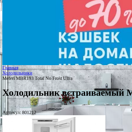
Главная
Холодильники
Meferi MBR193 Total No Frost Ultra
Холодильник встраиваемый Me
Артикул:
801212