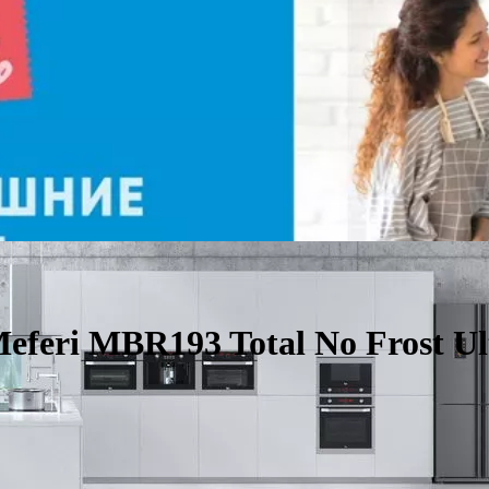
feri MBR193 Total No Frost Ul