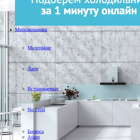
Морозильники
Маленькие
Лари
Встраиваемые
No Frost
Бирюса
Atlant