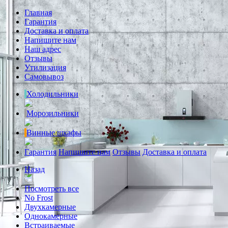
Главная
Гарантия
Доставка и оплата
Напишите нам
Наш адрес
Отзывы
Утилизация
Самовывоз
Холодильники
Морозильники
Винные шкафы
Гарантия
Напишите нам
Отзывы
Доставка и оплата
Назад
Посмотреть все
No Frost
Двухкамерные
Однокамерные
Встраиваемые