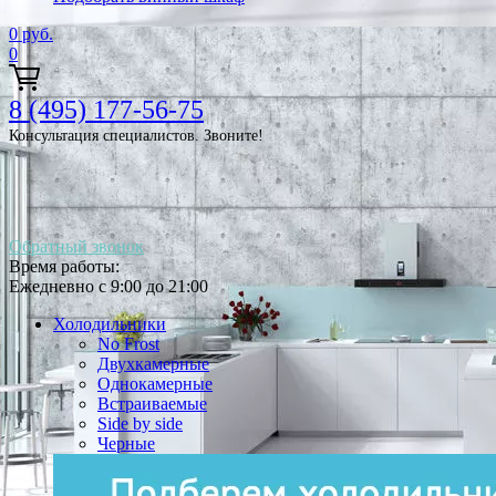
0
руб.
0
8 (495) 177-56-75
Консультация специалистов. Звоните!
Обратный звонок
Время работы:
Ежедневно с 9:00 до 21:00
Холодильники
No Frost
Двухкамерные
Однокамерные
Встраиваемые
Side by side
Черные