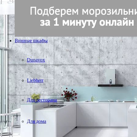
Винные шкафы
Dunavox
Liebherr
Для ресторана
Для дома