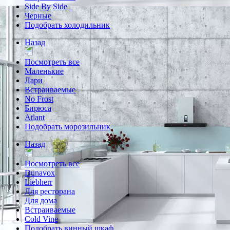
Side By Side
Черные
Подобрать холодильник
Назад
Посмотреть все
Маленькие
Лари
Встраиваемые
No Frost
Бирюса
Atlant
Подобрать морозильник
Назад
Посмотреть все
Dunavox
Liebherr
Для ресторана
Для дома
Встраиваемые
Cold Vine
Подобрать винный шкаф