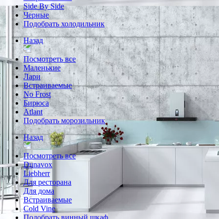
Side By Side
Черные
Подобрать холодильник
Назад
Посмотреть все
Маленькие
Лари
Встраиваемые
No Frost
Бирюса
Atlant
Подобрать морозильник
Назад
Посмотреть все
Dunavox
Liebherr
Для ресторана
Для дома
Встраиваемые
Cold Vine
Подобрать винный шкаф