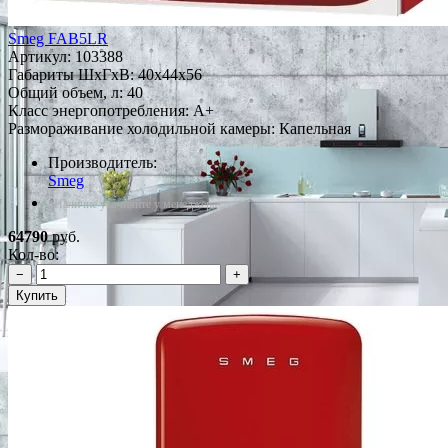
Smeg FAB5LR
Артикул:
103388
Габариты ШxГxВ: 40x44x56
Общий объем, л: 40
Класс энергопотребления: A+
Размораживание холодильной камеры: Капельная
Производитель:
Smeg
*Наличие уточняйте у менеджера
64790
руб.
Кол-во:
−
+
Купить