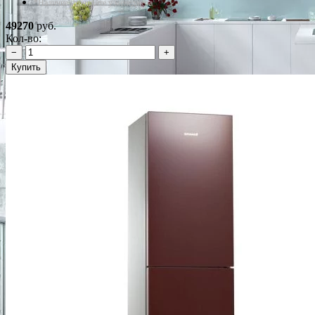
*Наличие уточняйте у менеджера
49270
руб.
Кол-во:
−
+
Купить