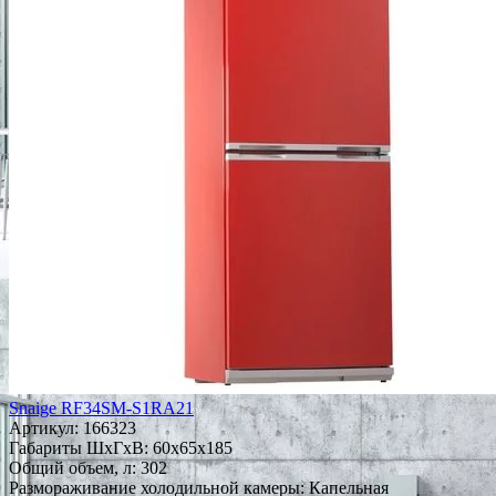
Snaige RF34SM-S1RA21
Артикул:
166323
Габариты ШxГxВ: 60x65x185
Общий объем, л: 302
Размораживание холодильной камеры: Капельная