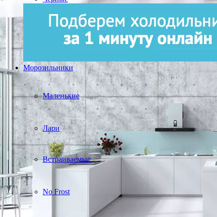
Морозильники
Маленькие
Лари
Встраиваемые
No Frost