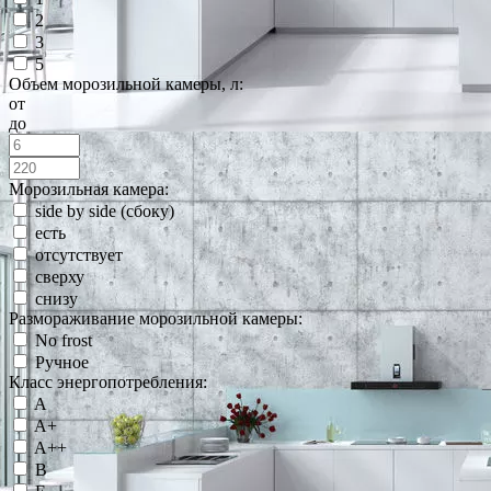
2
3
5
Объем морозильной камеры, л:
от
до
Морозильная камера:
side by side (сбоку)
есть
отсутствует
сверху
снизу
Размораживание морозильной камеры:
No frost
Ручное
Класс энергопотребления:
A
A+
A++
B