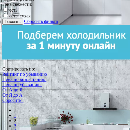
Зона свежести:
есть
есть, сухая
Сбросить фильтр
Показать
Сортировать по:
Рейтинг по убыванию
Цена по возрастанию
Цена по убыванию
От А до Я
От Я до А
Сбросить
1
2
3