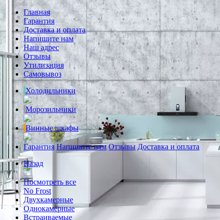
Главная
Гарантия
Доставка и оплата
Напишите нам
Наш адрес
Отзывы
Утилизация
Самовывоз
Холодильники
Морозильники
Винные шкафы
Гарантия
Напишите нам
Отзывы
Доставка и оплата
Назад
Посмотреть все
No Frost
Двухкамерные
Однокамерные
Встраиваемые