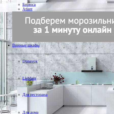
Бирюса
Atlant
Винные шкафы
Dunavox
Liebherr
Для ресторана
Для дома