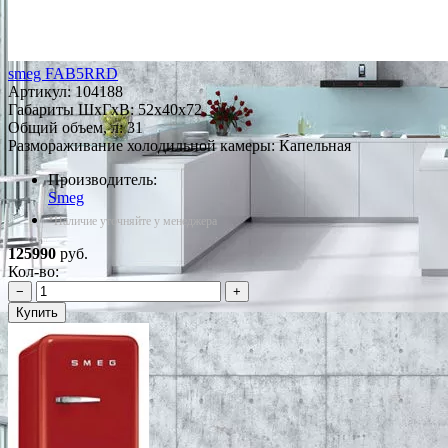
smeg FAB5RRD
Артикул:
104188
Габариты ШxГxВ: 52x40x72
Общий объем, л: 31
Размораживание холодильной камеры: Капельная
Производитель:
Smeg
*Наличие уточняйте у менеджера
125990
руб.
Кол-во:
−
+
Купить