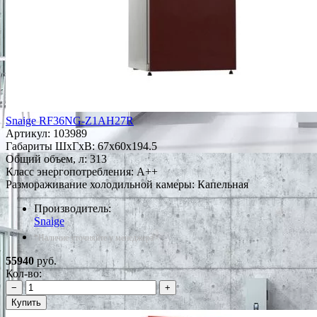
Snaige RF36NG-Z1AH27R
Артикул:
103989
Габариты ШxГxВ: 67x60x194.5
Общий объем, л: 313
Класс энергопотребления: A++
Размораживание холодильной камеры: Капельная
Производитель:
Snaige
*Наличие уточняйте у менеджера
55940
руб.
Кол-во:
−
+
Купить