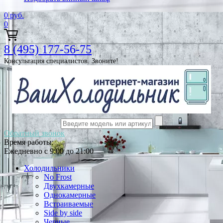
0
руб.
0
8 (495) 177-56-75
Консультация специалистов. Звоните!
Обратный звонок
Время работы:
Ежедневно с 9:00 до 21:00
Холодильники
No Frost
Двухкамерные
Однокамерные
Встраиваемые
Side by side
Черные