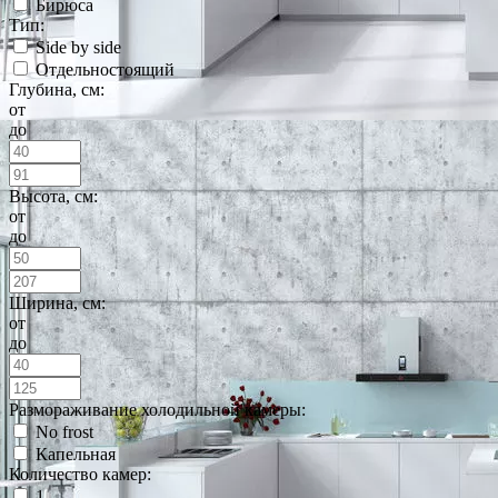
Бирюса
Тип:
Side by side
Отдельностоящий
Глубина, см:
от
до
Высота, см:
от
до
Ширина, см:
от
до
Размораживание холодильной камеры:
No frost
Капельная
Количество камер:
1