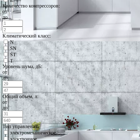
E
Количество компрессоров:
от
до
Климатический класс:
N
SN
ST
T
Уровень шума, дБ:
от
до
Общий объем, л:
от
до
Тип управления:
электромеханическое
электронное