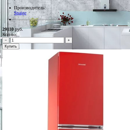
Производитель:
Snaige
*Наличие уточняйте у менеджера
29110
руб.
Кол-во:
−
+
Купить