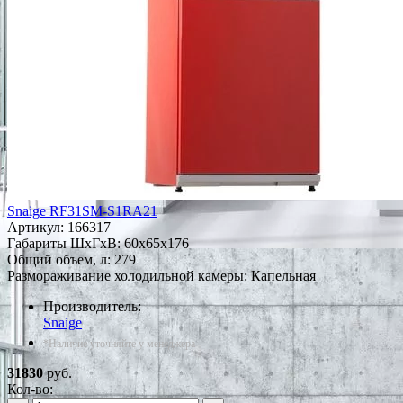
Snaige RF31SM-S1RA21
Артикул:
166317
Габариты ШxГxВ: 60x65x176
Общий объем, л: 279
Размораживание холодильной камеры: Капельная
Производитель:
Snaige
*Наличие уточняйте у менеджера
31830
руб.
Кол-во: