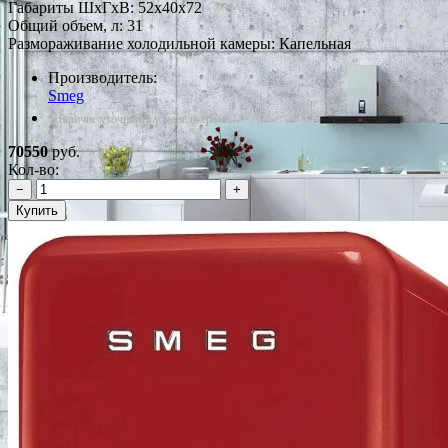
Габариты ШxГxВ: 52x40x72
Общий объем, л: 31
Размораживание холодильной камеры: Капельная
Производитель:
Smeg
*Наличие уточняйте у менеджера
70550
руб.
Кол-во:
−
+
Купить