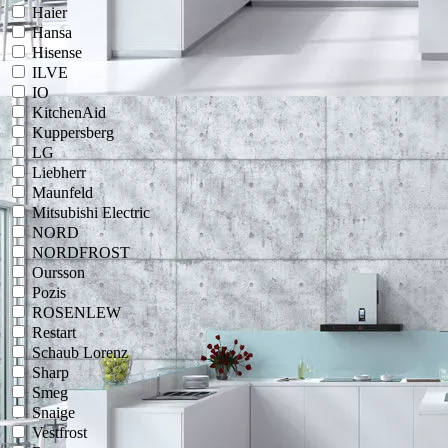
Haier
Hansa
Hisense
ILVE
IO
KitchenAid
Kuppersberg
LG
Liebherr
Maunfeld
Mitsubishi Electric
NORD
NORDFROST
Oursson
Pozis
ROSENLEW
Restart
Schaub Lorenz
Sharp
Smeg
Snaige
Vestfrost