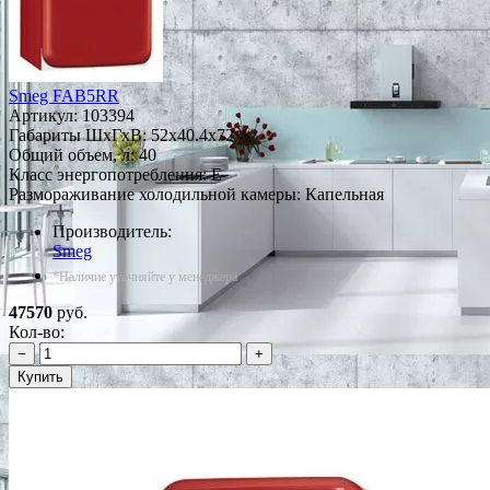
Smeg FAB5RR
Артикул:
103394
Габариты ШxГxВ: 52x40.4x72
Общий объем, л: 40
Класс энергопотребления: E
Размораживание холодильной камеры: Капельная
Производитель:
Smeg
*Наличие уточняйте у менеджера
47570
руб.
Кол-во:
−
+
Купить