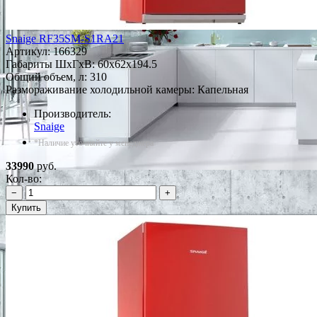
Snaige RF35SM-S1RA21
Артикул:
166329
Габариты ШxГxВ: 60x62x194.5
Общий объем, л: 310
Размораживание холодильной камеры: Капельная
Производитель:
Snaige
*Наличие уточняйте у менеджера
33990
руб.
Кол-во:
−
+
Купить