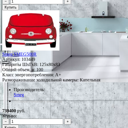
−
+
Купить
Smeg SMEG500R
Артикул:
103449
Габариты ШxГxВ: 125x80x83
Общий объем, л: 100
Класс энергопотребления: A+
Размораживание холодильной камеры: Капельная
Производитель:
Smeg
*Наличие уточняйте у менеджера
739400
руб.
Кол-во:
−
+
Купить