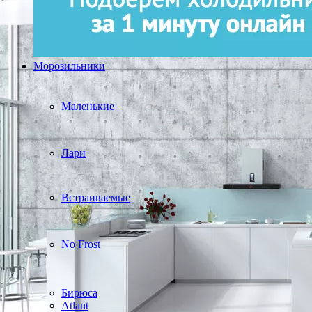
Морозильники
Маленькие
Лари
Встраиваемые
No Frost
Бирюса
Atlant