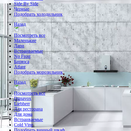
Side By Side
Черные
Подобрать холодильник
Назад
Посмотреть все
Маленькие
Лари
Встраиваемые
No Frost
Бирюса
Atlant
Подобрать морозильник
Назад
Посмотреть все
Dunavox
Liebherr
Для ресторана
Для дома
Встраиваемые
Cold Vine
Подобрать винный шкаф