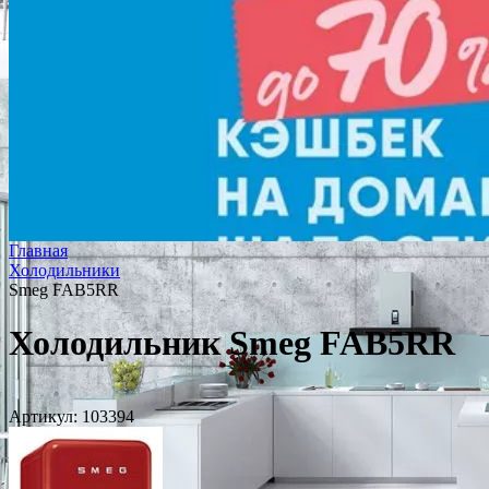
Главная
Холодильники
Smeg FAB5RR
Холодильник Smeg FAB5RR
Артикул:
103394