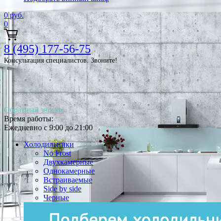
0
руб.
0
8 (495) 177-56-75
Консультация специалистов. Звоните!
Обратный звонок
Время работы:
Ежедневно с 9:00 до 21:00
Холодильники
No Frost
Двухкамерные
Однокамерные
Встраиваемые
Side by side
Черные