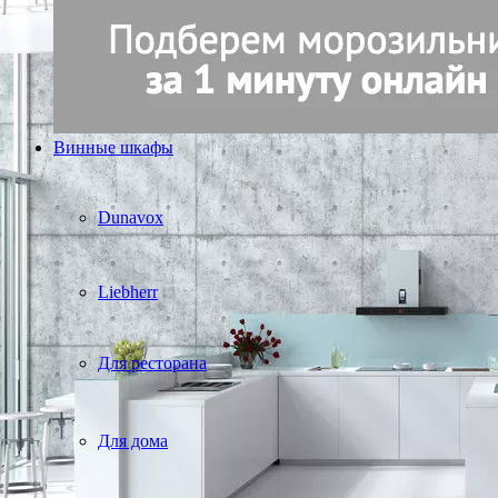
Винные шкафы
Dunavox
Liebherr
Для ресторана
Для дома