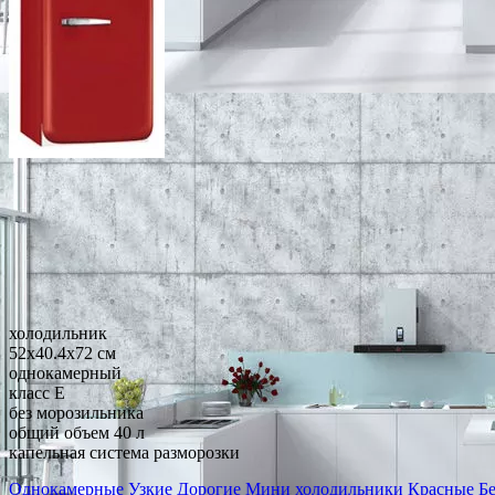
холодильник
52x40.4x72 см
однокамерный
класс E
без морозильника
общий объем 40 л
капельная система разморозки
Однокамерные
Узкие
Дорогие
Мини холодильники
Красные
Б