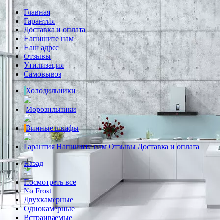
Главная
Гарантия
Доставка и оплата
Напишите нам
Наш адрес
Отзывы
Утилизация
Самовывоз
Холодильники
Морозильники
Винные шкафы
Гарантия
Напишите нам
Отзывы
Доставка и оплата
Назад
Посмотреть все
No Frost
Двухкамерные
Однокамерные
Встраиваемые