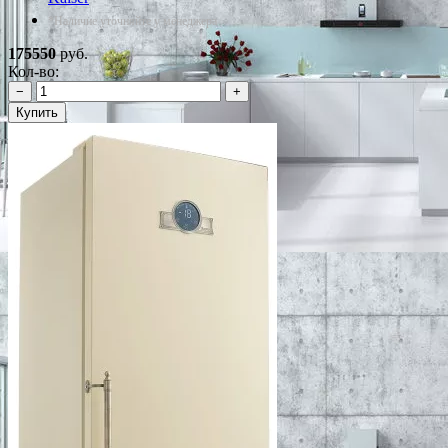
*Наличие уточняйте у менеджера
175550
руб.
Кол-во:
−
+
Купить