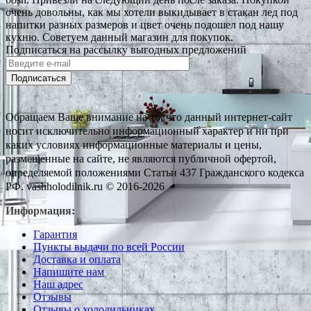
очень довольны, как мы хотели выкидывает в стакан лед под
напитки разных размеров и цвет очень подошел под нашу
кухню. Советуем данный магазин для покупок.
Подписаться на рассылку выгодных предложений
Подписаться
Обращаем Ваше внимание на то, что данный интернет-сайт
носит исключительно информационный характер и ни при
каких условиях информационные материалы и цены,
размещенные на сайте, не являются публичной офертой,
определяемой положениями Статьи 437 Гражданского кодекса
РФ. vashholodilnik.ru © 2016-2026
Информация:
Гарантия
Пункты выдачи по всей России
Доставка и оплата
Напишите нам
Наш адрес
Отзывы
Отзывы о холодильниках