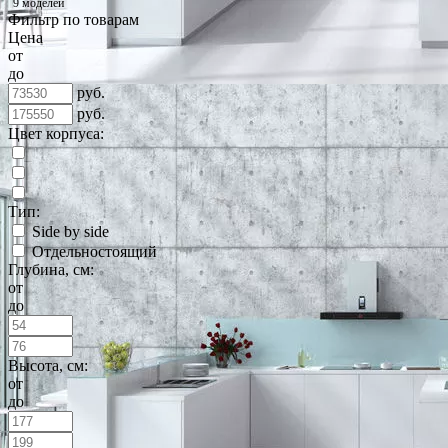
9 моделей
Фильтр по товарам
Цена
от
до
руб.
руб.
Цвет корпуса:
Тип:
Side by side
Отдельностоящий
Глубина, см:
от
до
Высота, см:
от
до