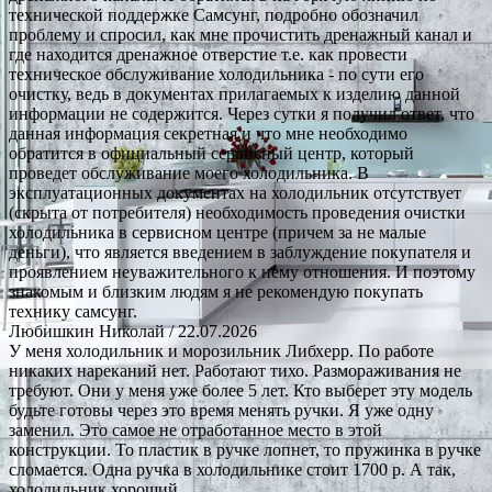
технической поддержке Самсунг, подробно обозначил
проблему и спросил, как мне прочистить дренажный канал и
где находится дренажное отверстие т.е. как провести
техническое обслуживание холодильника - по сути его
очистку, ведь в документах прилагаемых к изделию данной
информации не содержится. Через сутки я получил ответ, что
данная информация секретная и что мне необходимо
обратится в официальный сервисный центр, который
проведет обслуживание моего холодильника. В
эксплуатационных документах на холодильник отсутствует
(скрыта от потребителя) необходимость проведения очистки
холодильника в сервисном центре (причем за не малые
деньги), что является введением в заблуждение покупателя и
проявлением неуважительного к нему отношения. И поэтому
знакомым и близким людям я не рекомендую покупать
технику самсунг.
Любишкин Николай
/ 22.07.2026
У меня холодильник и морозильник Либхерр. По работе
никаких нареканий нет. Работают тихо. Размораживания не
требуют. Они у меня уже более 5 лет. Кто выберет эту модель
будьте готовы через это время менять ручки. Я уже одну
заменил. Это самое не отработанное место в этой
конструкции. То пластик в ручке лопнет, то пружинка в ручке
сломается. Одна ручка в холодильнике стоит 1700 р. А так,
холодильник хороший.