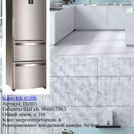
Kaiser KK 65200
Артикул:
102005
Габариты ШxГxВ: 60x66x190.5
Общий объем, л: 316
Класс энергопотребления: A
Размораживание холодильной камеры: No frost