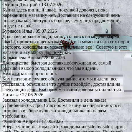
Осипов Дмитрий
/ 13.07.2026
Купил здесь винный шкаф, покупкой доволен, пока
нареканий к магазину нет. Доставили на следующий день
после заказа. Советую тк больше, чем у них предложений,
нигде не нашёл
Бурдасов Илья
/ 05.07.2026
Долго выбирали холодильник , сошлись на модели марки
hitachi, привезли в день заказа , с этого момента и до сих пор в
восторге, холодильник может буквально все ! Советую и этот
магазин и эту марку для покупки.
Кормышева Алена
/ 28.06.2026
Достоинства: быстрая доставка.обслуживание, самый
большой выбор холодильников что мы видели.
Недостатки: их просто нет.
Комментарии: лучшее обслуживание что мы видели, все
рассказали, объяснили что лучше подойдёт , доставили на
следующий день. Выбором магазина довольны полностью
Наталья
/ 22.06.2026
Заказали холодильник LG. Доставили в день заказа,
установили быстро. Спасибо магазину за оперативность и
помощь в выборе лучшего холодильника по нашем
требования.
Филипов Андрей
/ 17.06.2026
Вчера купили на этом сайте холодильник side-by-side фирмы
bosh. Привезли на следующий день после заказа. Покупкой