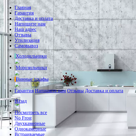
Главная
Гарантия
Доставка и оплата
Напишите нам
Наш адрес
Отзывы
Утилизация
Самовывоз
Холодильники
Морозильники
Винные шкафы
Гарантия
Напишите нам
Отзывы
Доставка и оплата
Назад
Посмотреть все
No Frost
Двухкамерные
Однокамерные
Встраиваемые