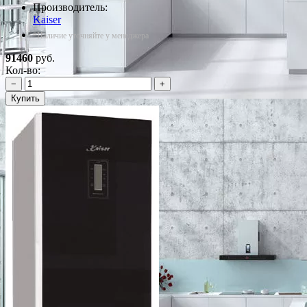
Производитель:
Kaiser
*Наличие уточняйте у менеджера
91460
руб.
Кол-во:
−
+
Купить