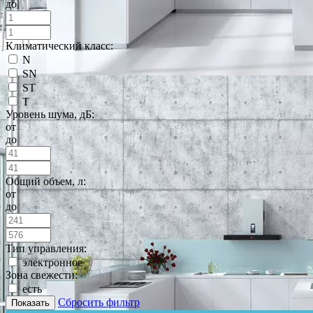
до
Климатический класс:
N
SN
ST
T
Уровень шума, дБ:
от
до
Общий объем, л:
от
до
Тип управления:
электронное
Зона свежести:
есть
Сбросить фильтр
Показать