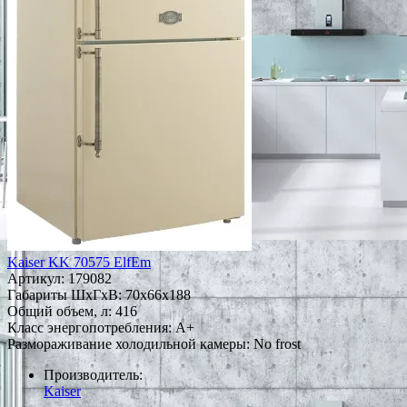
Kaiser KK 70575 ElfEm
Артикул:
179082
Габариты ШxГxВ: 70x66x188
Общий объем, л: 416
Класс энергопотребления: A+
Размораживание холодильной камеры: No frost
Производитель:
Kaiser