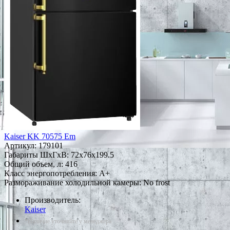
Kaiser KK 70575 Em
Артикул:
179101
Габариты ШxГxВ: 72x76x199.5
Общий объем, л: 416
Класс энергопотребления: A+
Размораживание холодильной камеры: No frost
Производитель:
Kaiser
*Наличие уточняйте у менеджера