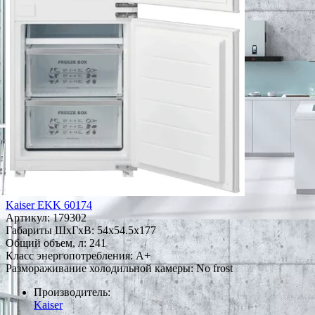
Kaiser EKK 60174
Артикул:
179302
Габариты ШxГxВ: 54x54.5x177
Общий объем, л: 241
Класс энергопотребления: A+
Размораживание холодильной камеры: No frost
Производитель:
Kaiser