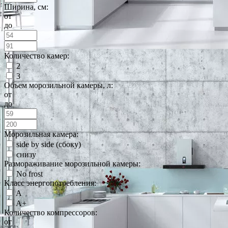
Ширина, см:
от
до
Количество камер:
2
3
Объем морозильной камеры, л:
от
до
Морозильная камера:
side by side (сбоку)
снизу
Размораживание морозильной камеры:
No frost
Класс энергопотребления:
A
A+
Количество компрессоров:
от