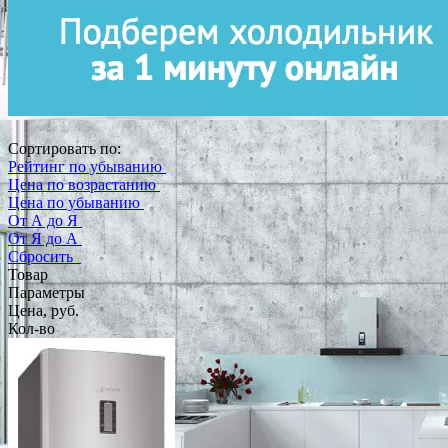
Сортировать по:
Рейтинг по убыванию
Цена по возрастанию
Цена по убыванию
От А до Я
От Я до А
Сбросить
Товар
Параметры
Цена, руб.
Кол-во