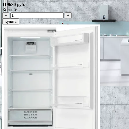
119680
руб.
Кол-во:
−
+
Купить