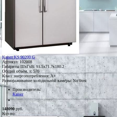
Kaiser KS 90200 G
Артикул:
102008
Габариты ШxГxВ: 91.5x71.7x180.2
Общий объем, л: 576
Класс энергопотребления: A+
Размораживание холодильной камеры: No frost
Производитель:
Kaiser
*Наличие уточняйте у менеджера
148090
руб.
Кол-во: