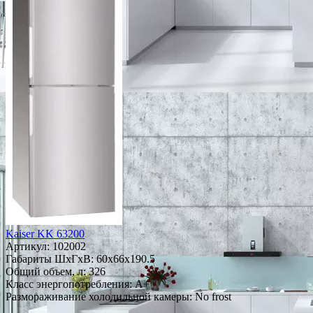
Kaiser KK 63200
Артикул:
102002
Габариты ШxГxВ: 60x66x190.5
Общий объем, л: 326
Класс энергопотребления: A+
Размораживание холодильной камеры: No frost