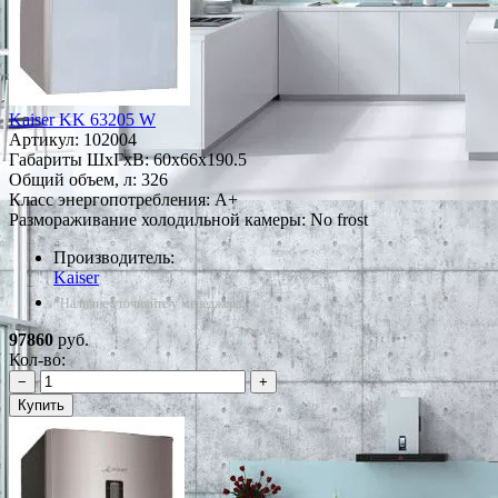
Kaiser KK 63205 W
Артикул:
102004
Габариты ШxГxВ: 60x66x190.5
Общий объем, л: 326
Класс энергопотребления: A+
Размораживание холодильной камеры: No frost
Производитель:
Kaiser
*Наличие уточняйте у менеджера
97860
руб.
Кол-во:
−
+
Купить