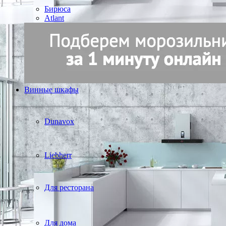
Бирюса
Atlant
Винные шкафы
Dunavox
Liebherr
Для ресторана
Для дома