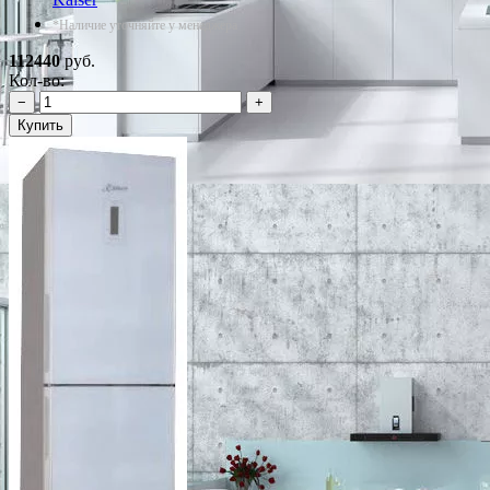
*Наличие уточняйте у менеджера
112440
руб.
Кол-во:
−
+
Купить