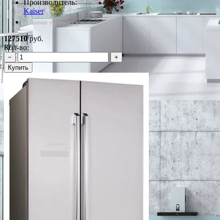
Производитель:
Kaiser
*Наличие уточняйте у менеджера
127510
руб.
Кол-во:
−
+
Купить