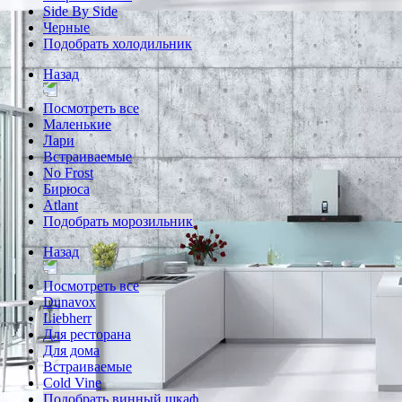
Side By Side
Черные
Подобрать холодильник
Назад
Посмотреть все
Маленькие
Лари
Встраиваемые
No Frost
Бирюса
Atlant
Подобрать морозильник
Назад
Посмотреть все
Dunavox
Liebherr
Для ресторана
Для дома
Встраиваемые
Cold Vine
Подобрать винный шкаф