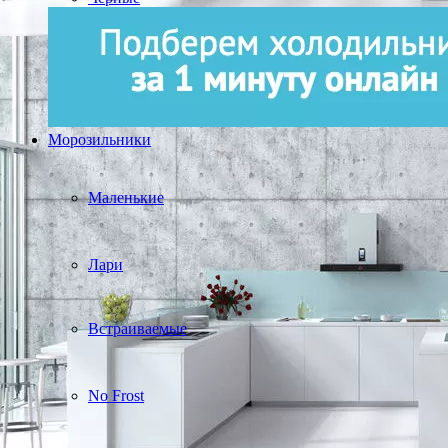
Морозильники
Маленькие
Лари
Встраиваемые
No Frost