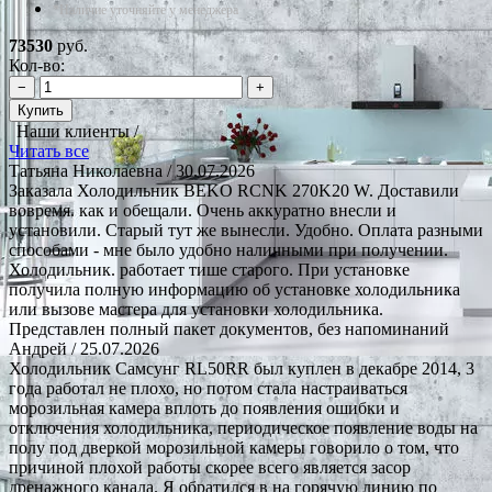
*Наличие уточняйте у менеджера
73530
руб.
Кол-во:
−
+
Купить
Наши клиенты /
Читать все
Татьяна Николаевна
/ 30.07.2026
Заказала Холодильник BEKO RCNK 270K20 W. Доставили
вовремя. как и обещали. Очень аккуратно внесли и
установили. Старый тут же вынесли. Удобно. Оплата разными
способами - мне было удобно наличными при получении.
Холодильник. работает тише старого. При установке
получила полную информацию об установке холодильника
или вызове мастера для установки холодильника.
Представлен полный пакет документов, без напоминаний
Андрей
/ 25.07.2026
Холодильник Самсунг RL50RR был куплен в декабре 2014, 3
года работал не плохо, но потом стала настраиваться
морозильная камера вплоть до появления ошибки и
отключения холодильника, периодическое появление воды на
полу под дверкой морозильной камеры говорило о том, что
причиной плохой работы скорее всего является засор
дренажного канала. Я обратился в на горячую линию по