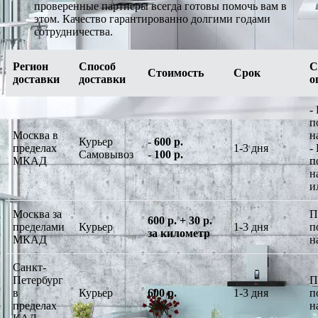
проверенные партнеры всегда готовы помочь вам в
этом. Качество гарантированно долгими годами
сотрудничества.
Регион
Способ
С
Стоимость
Срок
доставки
доставки
о
-
п
Москва в
н
Курьер
-
600 р.
пределах
1-3 дня
-
Самовывоз
-
100 р.
МКАД
п
н
и
Москва за
П
600 р. + 30 р.
пределами
Курьер
1-3 дня
п
за километр
МКАД
н
Санкт-
Петербург
П
в
Курьер
600 р.
1-3 дня
п
пределах
н