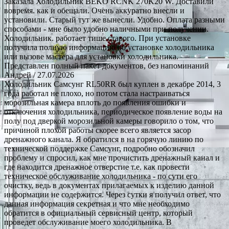
Заказала Холодильник BEKO RCNK 270K20 W. Доставили
вовремя. как и обещали. Очень аккуратно внесли и
установили. Старый тут же вынесли. Удобно. Оплата разными
способами - мне было удобно наличными при получении.
Холодильник. работает тише старого. При установке
получила полную информацию об установке холодильника
или вызове мастера для установки холодильника.
Представлен полный пакет документов, без напоминаний
Андрей
/ 27.07.2026
Холодильник Самсунг RL50RR был куплен в декабре 2014, 3
года работал не плохо, но потом стала настраиваться
морозильная камера вплоть до появления ошибки и
отключения холодильника, периодическое появление воды на
полу под дверкой морозильной камеры говорило о том, что
причиной плохой работы скорее всего является засор
дренажного канала. Я обратился в на горячую линию по
технической поддержке Самсунг, подробно обозначил
проблему и спросил, как мне прочистить дренажный канал и
где находится дренажное отверстие т.е. как провести
техническое обслуживание холодильника - по сути его
очистку, ведь в документах прилагаемых к изделию данной
информации не содержится. Через сутки я получил ответ, что
данная информация секретная и что мне необходимо
обратится в официальный сервисный центр, который
проведет обслуживание моего холодильника. В