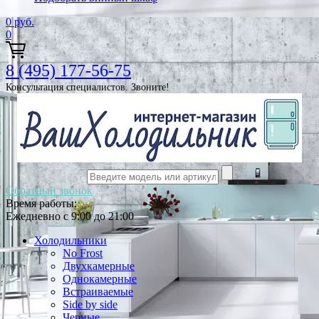
0
руб.
0
8 (495) 177-56-75
Консультация специалистов. Звоните!
Обратный звонок
Время работы:
Ежедневно с 9:00 до 21:00
Холодильники
No Frost
Двухкамерные
Однокамерные
Встраиваемые
Side by side
Черные