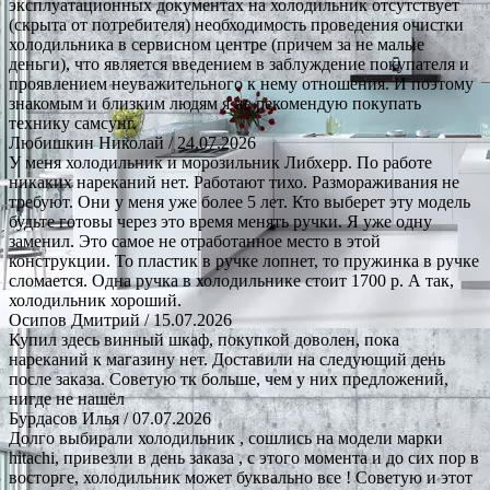
эксплуатационных документах на холодильник отсутствует
(скрыта от потребителя) необходимость проведения очистки
холодильника в сервисном центре (причем за не малые
деньги), что является введением в заблуждение покупателя и
проявлением неуважительного к нему отношения. И поэтому
знакомым и близким людям я не рекомендую покупать
технику самсунг.
Любишкин Николай
/ 24.07.2026
У меня холодильник и морозильник Либхерр. По работе
никаких нареканий нет. Работают тихо. Размораживания не
требуют. Они у меня уже более 5 лет. Кто выберет эту модель
будьте готовы через это время менять ручки. Я уже одну
заменил. Это самое не отработанное место в этой
конструкции. То пластик в ручке лопнет, то пружинка в ручке
сломается. Одна ручка в холодильнике стоит 1700 р. А так,
холодильник хороший.
Осипов Дмитрий
/ 15.07.2026
Купил здесь винный шкаф, покупкой доволен, пока
нареканий к магазину нет. Доставили на следующий день
после заказа. Советую тк больше, чем у них предложений,
нигде не нашёл
Бурдасов Илья
/ 07.07.2026
Долго выбирали холодильник , сошлись на модели марки
hitachi, привезли в день заказа , с этого момента и до сих пор в
восторге, холодильник может буквально все ! Советую и этот