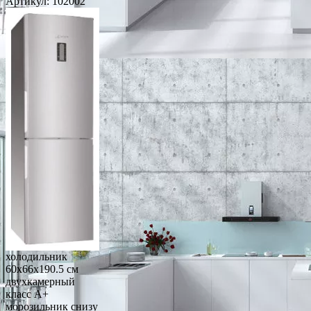
Артикул:
102002
холодильник
60x66x190.5 см
двухкамерный
класс A+
морозильник снизу