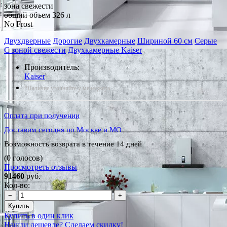
зона свежести
общий объем 326 л
No Frost
Двухдверные
Дорогие
Двухкамерные
Шириной 60 см
Серые
С зоной свежести
Двухкамерные Kaiser
Производитель:
Kaiser
*Наличие уточняйте у менеджера
Оплата при получении
Доставим сегодня по Москве и МО
Возможность возврата в течение 14 дней
(0 голосов)
Просмотреть отзывы
91460
руб.
Кол-во:
−
+
Купить
Купить в один клик
Нашли дешевле? Сделаем скидку!