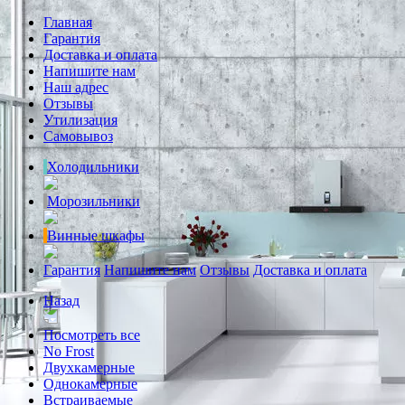
Главная
Гарантия
Доставка и оплата
Напишите нам
Наш адрес
Отзывы
Утилизация
Самовывоз
Холодильники
Морозильники
Винные шкафы
Гарантия
Напишите нам
Отзывы
Доставка и оплата
Назад
Посмотреть все
No Frost
Двухкамерные
Однокамерные
Встраиваемые