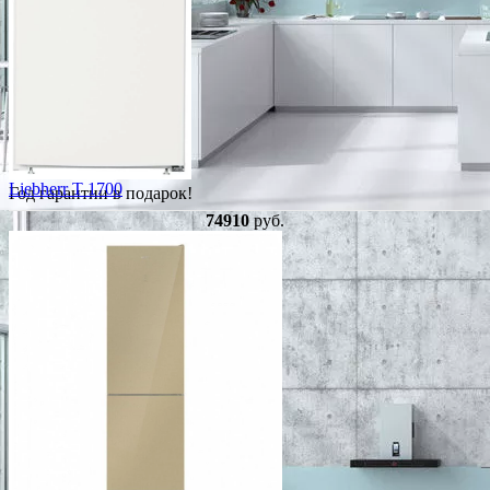
Liebherr T 1700
Год гарантии в подарок!
74910
руб.