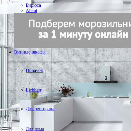
Бирюса
Atlant
Винные шкафы
Dunavox
Liebherr
Для ресторана
Для дома