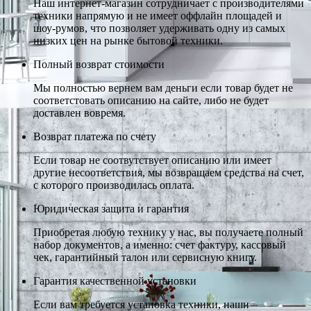
Наш интернет-магазин сотрудничает с производителями
техники напрямую и не имеет оффлайн площадей и
шоу-румов, что позволяет удерживать одну из самых
низких цен на рынке бытовой техники.
Полный возврат стоимости
Мы полностью вернем вам деньги если товар будет не
соответстовать описанию на сайте, либо не будет
доставлен вовремя.
Возврат платежа по счету
Если товар не соотвутствует описанию или имеет
другие несоответствия, мы возвращаем средства на счет,
с которого производилась оплата.
Юридическая защита и гарантия
Приобретая любую технику у нас, вы получаете полный
набор документов, а именно: счет фактуру, кассовый
чек, гарантийный талон или сервисную книгу.
Гарантия качественной установки
Если вам требуется установка техники, наши