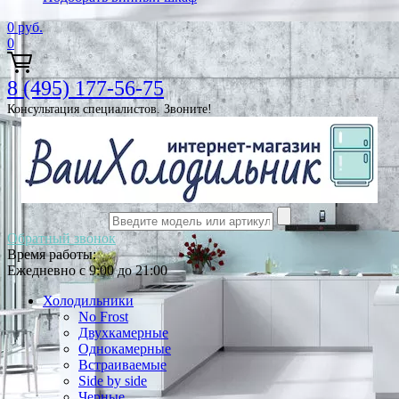
0
руб.
0
8 (495) 177-56-75
Консультация специалистов. Звоните!
Обратный звонок
Время работы:
Ежедневно с 9:00 до 21:00
Холодильники
No Frost
Двухкамерные
Однокамерные
Встраиваемые
Side by side
Черные