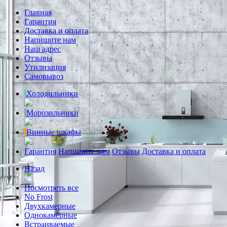
Главная
Гарантия
Доставка и оплата
Напишите нам
Наш адрес
Отзывы
Утилизация
Самовывоз
Холодильники
Морозильники
Винные шкафы
Гарантия
Напишите нам
Отзывы
Доставка и оплата
Назад
Посмотреть все
No Frost
Двухкамерные
Однокамерные
Встраиваемые