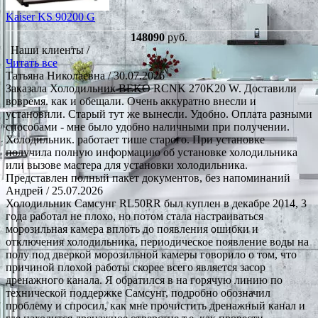
Kaiser KS 90200 G
148090
руб.
Наши клиенты /
Читать все
Татьяна Николаевна
/ 30.07.2026
Заказала Холодильник BEKO RCNK 270K20 W. Доставили
вовремя. как и обещали. Очень аккуратно внесли и
установили. Старый тут же вынесли. Удобно. Оплата разными
способами - мне было удобно наличными при получении.
Холодильник. работает тише старого. При установке
получила полную информацию об установке холодильника
или вызове мастера для установки холодильника.
Представлен полный пакет документов, без напоминаний
Андрей
/ 25.07.2026
Холодильник Самсунг RL50RR был куплен в декабре 2014, 3
года работал не плохо, но потом стала настраиваться
морозильная камера вплоть до появления ошибки и
отключения холодильника, периодическое появление воды на
полу под дверкой морозильной камеры говорило о том, что
причиной плохой работы скорее всего является засор
дренажного канала. Я обратился в на горячую линию по
технической поддержке Самсунг, подробно обозначил
проблему и спросил, как мне прочистить дренажный канал и