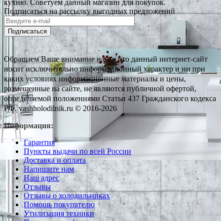
кухню. Советуем данный магазин для покупок.
Подписаться на рассылку выгодных предложений
Подписаться
Обращаем Ваше внимание на то, что данный интернет-сайт
носит исключительно информационный характер и ни при
каких условиях информационные материалы и цены,
размещенные на сайте, не являются публичной офертой,
определяемой положениями Статьи 437 Гражданского кодекса
РФ. vashholodilnik.ru © 2016-2026
Информация:
Гарантия
Пункты выдачи по всей России
Доставка и оплата
Напишите нам
Наш адрес
Отзывы
Отзывы о холодильниках
Помощь покупателю
Утилизация техники