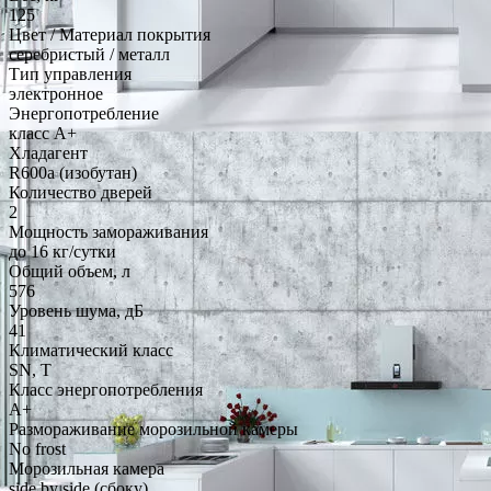
125
Цвет / Материал покрытия
серебристый / металл
Тип управления
электронное
Энергопотребление
класс A+
Хладагент
R600a (изобутан)
Количество дверей
2
Мощность замораживания
до 16 кг/cутки
Общий объем, л
576
Уровень шума, дБ
41
Климатический класс
SN, T
Класс энергопотребления
A+
Размораживание морозильной камеры
No frost
Морозильная камера
side by side (сбоку)