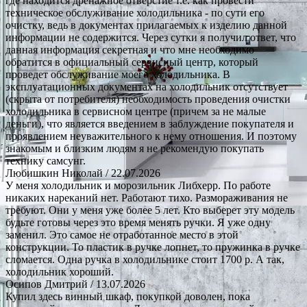
где находится дренажное отверстие т.е. как провести
техническое обслуживание холодильника - по сути его
очистку, ведь в документах прилагаемых к изделию данной
информации не содержится. Через сутки я получил ответ, что
данная информация секретная и что мне необходимо
обратится в официальный сервисный центр, который
проведет обслуживание моего холодильника. В
эксплуатационных документах на холодильник отсутствует
(скрыта от потребителя) необходимость проведения очистки
холодильника в сервисном центре (причем за не малые
деньги), что является введением в заблуждение покупателя и
проявлением неуважительного к нему отношения. И поэтому
знакомым и близким людям я не рекомендую покупать
технику самсунг.
Любишкин Николай
/ 22.07.2026
У меня холодильник и морозильник Либхерр. По работе
никаких нареканий нет. Работают тихо. Размораживания не
требуют. Они у меня уже более 5 лет. Кто выберет эту модель
будьте готовы через это время менять ручки. Я уже одну
заменил. Это самое не отработанное место в этой
конструкции. То пластик в ручке лопнет, то пружинка в ручке
сломается. Одна ручка в холодильнике стоит 1700 р. А так,
холодильник хороший.
Осипов Дмитрий
/ 13.07.2026
Купил здесь винный шкаф, покупкой доволен, пока