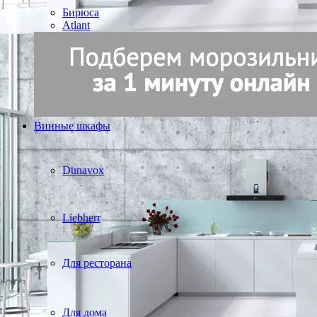
Бирюса
Atlant
Винные шкафы
Dunavox
Liebherr
Для ресторана
Для дома