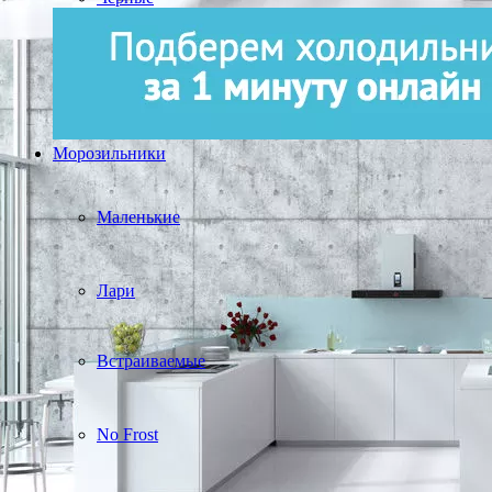
Морозильники
Маленькие
Лари
Встраиваемые
No Frost