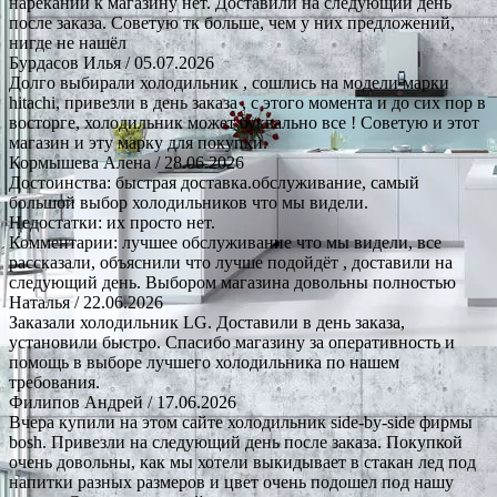
нареканий к магазину нет. Доставили на следующий день
после заказа. Советую тк больше, чем у них предложений,
нигде не нашёл
Бурдасов Илья
/ 05.07.2026
Долго выбирали холодильник , сошлись на модели марки
hitachi, привезли в день заказа , с этого момента и до сих пор в
восторге, холодильник может буквально все ! Советую и этот
магазин и эту марку для покупки.
Кормышева Алена
/ 28.06.2026
Достоинства: быстрая доставка.обслуживание, самый
большой выбор холодильников что мы видели.
Недостатки: их просто нет.
Комментарии: лучшее обслуживание что мы видели, все
рассказали, объяснили что лучше подойдёт , доставили на
следующий день. Выбором магазина довольны полностью
Наталья
/ 22.06.2026
Заказали холодильник LG. Доставили в день заказа,
установили быстро. Спасибо магазину за оперативность и
помощь в выборе лучшего холодильника по нашем
требования.
Филипов Андрей
/ 17.06.2026
Вчера купили на этом сайте холодильник side-by-side фирмы
bosh. Привезли на следующий день после заказа. Покупкой
очень довольны, как мы хотели выкидывает в стакан лед под
напитки разных размеров и цвет очень подошел под нашу