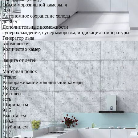
Объем морозильной камеры, л
200
Автономное сохранение холода
до 30 ч
Дополнительные возможности
суперохлаждение, суперзаморозка, индикация температуры
Генератор льда
в комплекте
Количество камер
2
Защита от детей
есть
Материал полок
стекло
Размораживание холодильной камеры
No frost
Дисплей
есть
Ширина, см
91.5
Высота, см
180.2
Глубина, см
71.7
Зона свежести