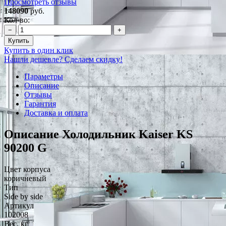
Просмотреть отзывы
148090
руб.
Кол-во:
−
+
Купить
Купить в один клик
Нашли дешевле? Сделаем скидку!
Параметры
Описание
Отзывы
Гарантия
Доставка и оплата
Описание Холодильник Kaiser KS
90200 G
Цвет корпуса
коричневый
Тип
Side by side
Артикул
102008
Вес, кг