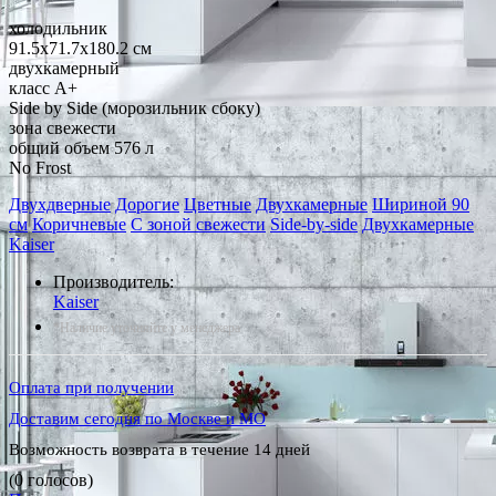
холодильник
91.5x71.7x180.2 см
двухкамерный
класс A+
Side by Side (морозильник сбоку)
зона свежести
общий объем 576 л
No Frost
Двухдверные
Дорогие
Цветные
Двухкамерные
Шириной 90
см
Коричневые
С зоной свежести
Side-by-side
Двухкамерные
Kaiser
Производитель:
Kaiser
*Наличие уточняйте у менеджера
Оплата при получении
Доставим сегодня по Москве и МО
Возможность возврата в течение 14 дней
(0 голосов)