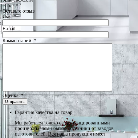
есть
Оставьте отзыв
Имя:
*
E-mail:
Комментарий:
*
Оценка:
*
Гарантия качества на товар
Мы работаем только с сертифицированными
производителями бытовой техники от заводов
изготовителей. Вся наша продукция имеет