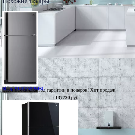
Похожие товары
Sharp SJ-XE55PMSL
Сезонная скидка
Год гарантии в подарок!
Хит продаж!
137720
руб.