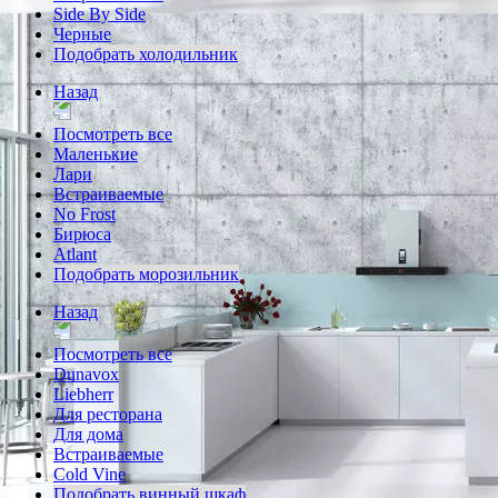
Side By Side
Черные
Подобрать холодильник
Назад
Посмотреть все
Маленькие
Лари
Встраиваемые
No Frost
Бирюса
Atlant
Подобрать морозильник
Назад
Посмотреть все
Dunavox
Liebherr
Для ресторана
Для дома
Встраиваемые
Cold Vine
Подобрать винный шкаф