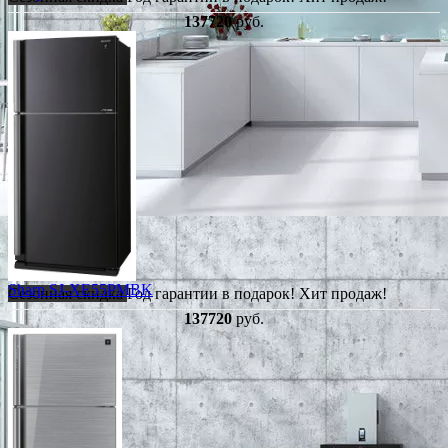
137720
руб.
Sharp SJ-XE55PMBK
Сезонная скидка
Год гарантии в подарок!
Хит продаж!
137720
руб.