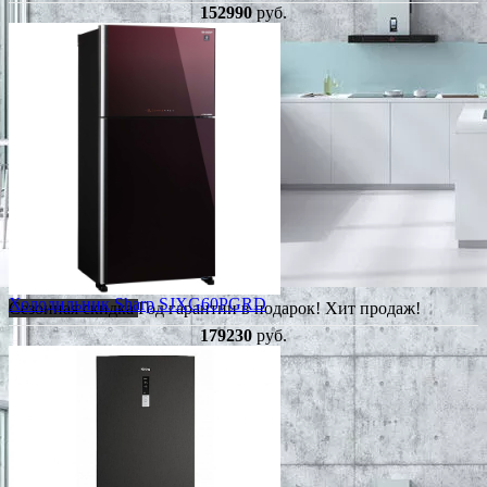
152990
руб.
Холодильник Sharp SJXG60PGRD
Сезонная скидка
Год гарантии в подарок!
Хит продаж!
179230
руб.