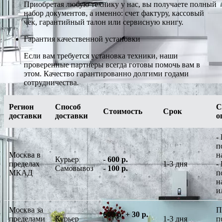
Приобретая любую технику у нас, вы получаете полный
набор документов, а именно: счет фактуру, кассовый
чек, гарантийный талон или сервисную книгу.
Гарантия качественной установки
Если вам требуется установка техники, наши
проверенные партнеры всегда готовы помочь вам в
этом. Качество гарантированно долгими годами
сотрудничества.
Регион
Способ
С
Стоимость
Срок
доставки
доставки
о
-
п
Москва в
н
Курьер
-
600 р.
пределах
1-3 дня
-
Самовывоз
-
100 р.
МКАД
п
н
и
Москва за
П
600 р. + 30 р.
пределами
Курьер
1-3 дня
п