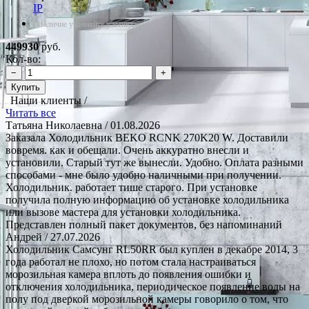
IP
*Наличие уточняйте у менеджера
449930
руб.
Кол-во:
−
+
Купить
Наши клиенты /
Читать все
Татьяна Николаевна
/ 01.08.2026
Заказала Холодильник BEKO RCNK 270K20 W. Доставили
вовремя. как и обещали. Очень аккуратно внесли и
установили. Старый тут же вынесли. Удобно. Оплата разными
способами - мне было удобно наличными при получении.
Холодильник. работает тише старого. При установке
получила полную информацию об установке холодильника
или вызове мастера для установки холодильника.
Представлен полный пакет документов, без напоминаний
Андрей
/ 27.07.2026
Холодильник Самсунг RL50RR был куплен в декабре 2014, 3
года работал не плохо, но потом стала настраиваться
морозильная камера вплоть до появления ошибки и
отключения холодильника, периодическое появление воды на
полу под дверкой морозильной камеры говорило о том, что