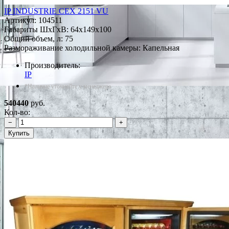
IP INDUSTRIE CEX 2151 VU
Артикул:
104511
Габариты ШxГxВ: 64x149x100
Общий объем, л: 75
Размораживание холодильной камеры: Капельная
Производитель:
IP
*Наличие уточняйте у менеджера
540440
руб.
Кол-во:
−
+
Купить