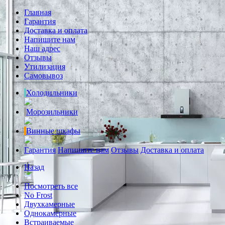
Главная
Гарантия
Доставка и оплата
Напишите нам
Наш адрес
Отзывы
Утилизация
Самовывоз
Холодильники
Морозильники
Винные шкафы
Гарантия
Напишите нам
Отзывы
Доставка и оплата
Назад
Посмотреть все
No Frost
Двухкамерные
Однокамерные
Встраиваемые