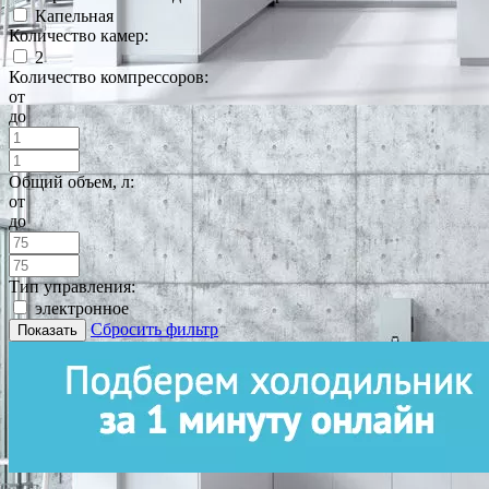
Капельная
Количество камер:
2
Количество компрессоров:
от
до
Общий объем, л:
от
до
Тип управления:
электронное
Сбросить фильтр
Показать