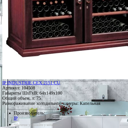
IP INDUSTRIE CEX 2151 СU
Артикул:
104508
Габариты ШxГxВ: 64x149x100
Общий объем, л: 75
Размораживание холодильной камеры: Капельная
Производитель:
IP
*Наличие уточняйте у менеджера