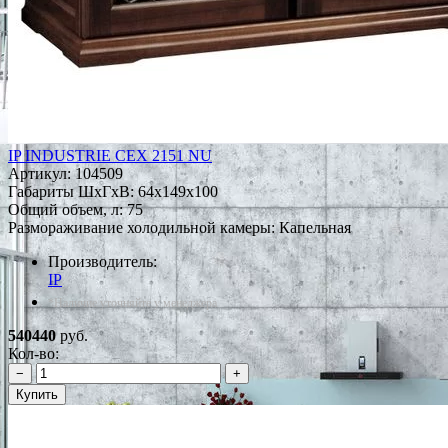
IP INDUSTRIE CEX 2151 NU
Артикул:
104509
Габариты ШxГxВ: 64x149x100
Общий объем, л: 75
Размораживание холодильной камеры: Капельная
Производитель:
IP
*Наличие уточняйте у менеджера
540440
руб.
Кол-во:
−
+
Купить