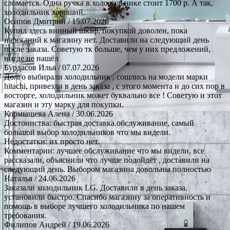
сломается. Одна ручка в холодильнике стоит 1700 р. А так,
холодильник хороший.
Осипов Дмитрий
/ 15.07.2026
Купил здесь винный шкаф, покупкой доволен, пока
нареканий к магазину нет. Доставили на следующий день
после заказа. Советую тк больше, чем у них предложений,
нигде не нашёл
Бурдасов Илья
/ 07.07.2026
Долго выбирали холодильник , сошлись на модели марки
hitachi, привезли в день заказа , с этого момента и до сих пор в
восторге, холодильник может буквально все ! Советую и этот
магазин и эту марку для покупки.
Кормышева Алена
/ 30.06.2026
Достоинства: быстрая доставка.обслуживание, самый
большой выбор холодильников что мы видели.
Недостатки: их просто нет.
Комментарии: лучшее обслуживание что мы видели, все
рассказали, объяснили что лучше подойдёт , доставили на
следующий день. Выбором магазина довольны полностью
Наталья
/ 24.06.2026
Заказали холодильник LG. Доставили в день заказа,
установили быстро. Спасибо магазину за оперативность и
помощь в выборе лучшего холодильника по нашем
требования.
Филипов Андрей
/ 19.06.2026