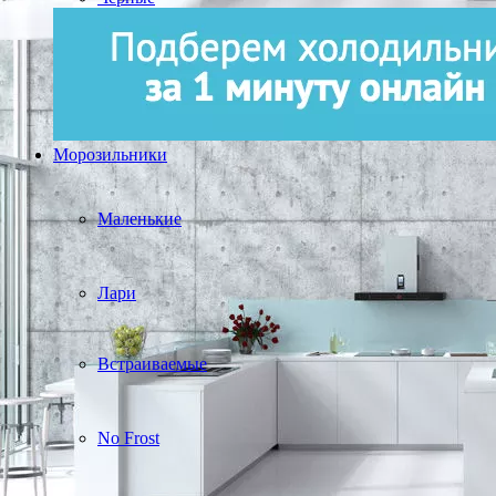
Морозильники
Маленькие
Лари
Встраиваемые
No Frost