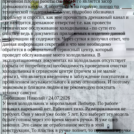
причиной плохой работы скорее всего является засор
дренажного канала. Я обратился в на горячую линию по
технической поддержке Самсунг, подробно обозначил
проблему и спросил, как мне прочистить дренажный канал и
где находится дренажное отверстие т.е. как провести
техническое обслуживание холодильника - по сути его
очистку, ведь в документах прилагаемых к изделию данной
информации не содержится. Через сутки я получил ответ, что
данная информация секретная и что мне необходимо
обратится в официальный сервисный центр, который
проведет обслуживание моего холодильника. В
эксплуатационных документах на холодильник отсутствует
(скрыта от потребителя) необходимость проведения очистки
холодильника в сервисном центре (причем за не малые
деньги), что является введением в заблуждение покупателя и
проявлением неуважительного к нему отношения. И поэтому
знакомым и близким людям я не рекомендую покупать
технику самсунг.
Любишкин Николай
/ 24.07.2026
У меня холодильник и морозильник Либхерр. По работе
никаких нареканий нет. Работают тихо. Размораживания не
требуют. Они у меня уже более 5 лет. Кто выберет эту модель
будьте готовы через это время менять ручки. Я уже одну
заменил. Это самое не отработанное место в этой
конструкции. То пластик в ручке лопнет, то пружинка в ручке