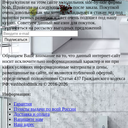
Вчера купили на этом сайте холодильник side-by-side фирмы
bosh. Привезли на следующий день после заказа. Покупкой
очень довольны, как мы хотели выкидывает в стакан лед под
напитки разных размеров и цвет очень подошел под нашу
кухню. Советуем данный магазин для покупок.
Подписаться на рассылку выгодных предложений
Подписаться
Обращаем Ваше внимание на то, что данный интернет-сайт
носит исключительно информационный характер и ни при
каких условиях информационные материалы и цены,
размещенные на сайте, не являются публичной офертой,
определяемой положениями Статьи 437 Гражданского кодекса
РФ. vashholodilnik.ru © 2016-2026
Информация:
Гарантия
Пункты выдачи по всей России
Доставка и оплата
Напишите нам
Наш адрес