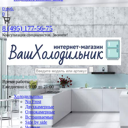
0
руб.
0
8 (495) 177-56-75
Консультация специалистов. Звоните!
Обратный звонок
Время работы:
Ежедневно с 9:00 до 21:00
Холодильники
No Frost
Двухкамерные
Однокамерные
Встраиваемые
Side by side
Черные