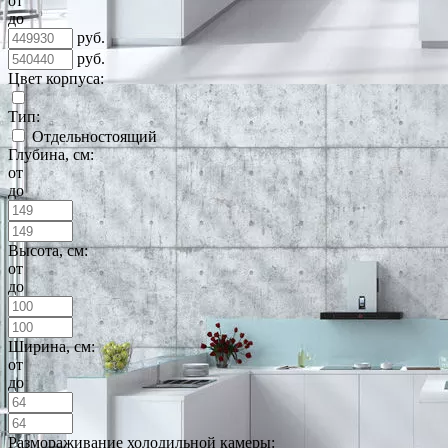
от
до
руб.
руб.
Цвет корпуса:
Тип:
Отдельностоящий
Глубина, см:
от
до
Высота, см:
от
до
Ширина, см:
от
до
Размораживание холодильной камеры: