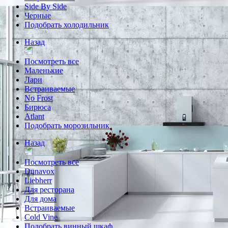
Side By Side
Черные
Подобрать холодильник
Назад
Посмотреть все
Маленькие
Лари
Встраиваемые
No Frost
Бирюса
Atlant
Подобрать морозильник
Назад
Посмотреть все
Dunavox
Liebherr
Для ресторана
Для дома
Встраиваемые
Cold Vine
Подобрать винный шкаф