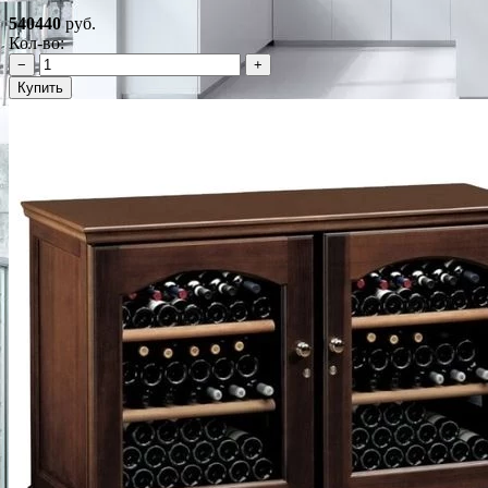
540440
руб.
Кол-во:
−
+
Купить