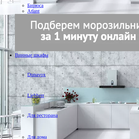
Бирюса
Atlant
Винные шкафы
Dunavox
Liebherr
Для ресторана
Для дома