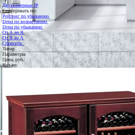
Двухкамерные IP
Сортировать по:
Рейтинг по убыванию
Цена по возрастанию
Цена по убыванию
От А до Я
От Я до А
Сбросить
Товар
Параметры
Цена, руб.
Кол-во