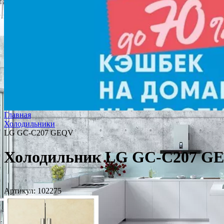
Главная
Холодильники
LG GC-C207 GEQV
Холодильник LG GC-C207 G
Артикул:
102275