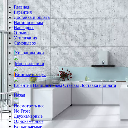
Главная
Гарантия
Доставка и оплата
Напишите нам
Наш адрес
Отзывы
Утилизация
Самовывоз
Холодильники
Морозильники
Винные шкафы
Гарантия
Напишите нам
Отзывы
Доставка и оплата
Назад
Посмотреть все
No Frost
Двухкамерные
Однокамерные
Встраиваемые