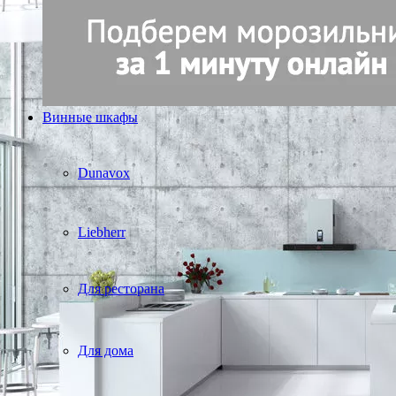
Винные шкафы
Dunavox
Liebherr
Для ресторана
Для дома