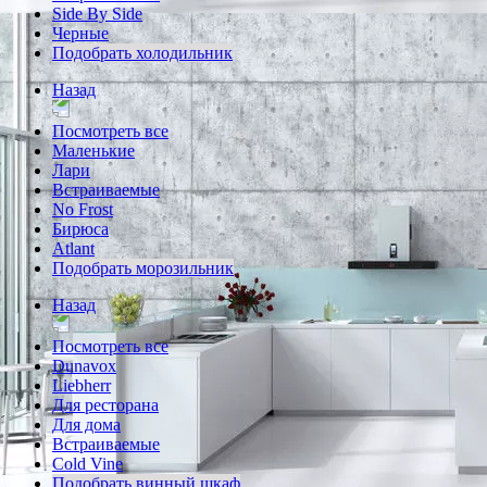
Side By Side
Черные
Подобрать холодильник
Назад
Посмотреть все
Маленькие
Лари
Встраиваемые
No Frost
Бирюса
Atlant
Подобрать морозильник
Назад
Посмотреть все
Dunavox
Liebherr
Для ресторана
Для дома
Встраиваемые
Cold Vine
Подобрать винный шкаф