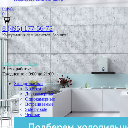
0
руб.
0
8 (495) 177-56-75
Консультация специалистов. Звоните!
Обратный звонок
Время работы:
Ежедневно с 9:00 до 21:00
Холодильники
No Frost
Двухкамерные
Однокамерные
Встраиваемые
Side by side
Черные