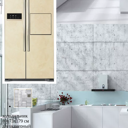
холодильник
89x73x179 см
двухкамерный