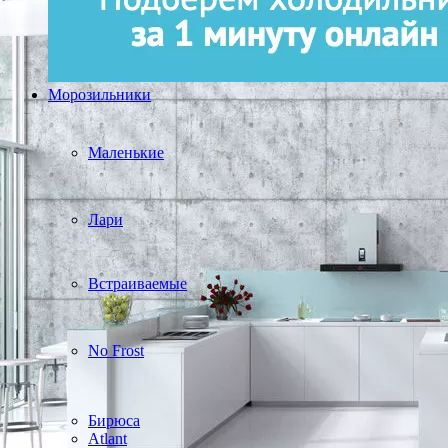
Морозильники
Маленькие
Лари
Встраиваемые
No Frost
Бирюса
Atlant