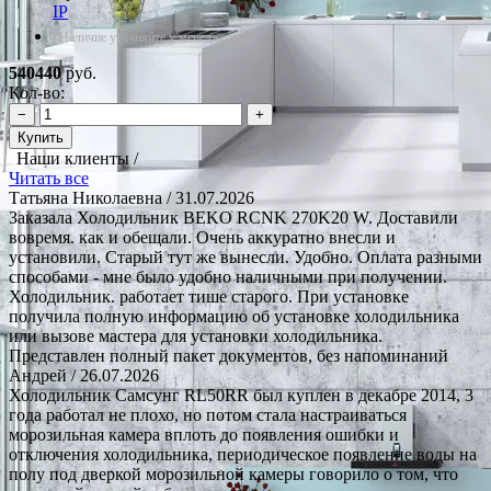
IP
*Наличие уточняйте у менеджера
540440
руб.
Кол-во:
−
+
Купить
Наши клиенты /
Читать все
Татьяна Николаевна
/ 31.07.2026
Заказала Холодильник BEKO RCNK 270K20 W. Доставили
вовремя. как и обещали. Очень аккуратно внесли и
установили. Старый тут же вынесли. Удобно. Оплата разными
способами - мне было удобно наличными при получении.
Холодильник. работает тише старого. При установке
получила полную информацию об установке холодильника
или вызове мастера для установки холодильника.
Представлен полный пакет документов, без напоминаний
Андрей
/ 26.07.2026
Холодильник Самсунг RL50RR был куплен в декабре 2014, 3
года работал не плохо, но потом стала настраиваться
морозильная камера вплоть до появления ошибки и
отключения холодильника, периодическое появление воды на
полу под дверкой морозильной камеры говорило о том, что