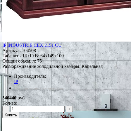
IP INDUSTRIE CEX 2151 СU
Артикул:
104508
Габариты ШxГxВ: 64x149x100
Общий объем, л: 75
Размораживание холодильной камеры: Капельная
Производитель:
IP
*Наличие уточняйте у менеджера
540440
руб.
Кол-во:
−
+
Купить