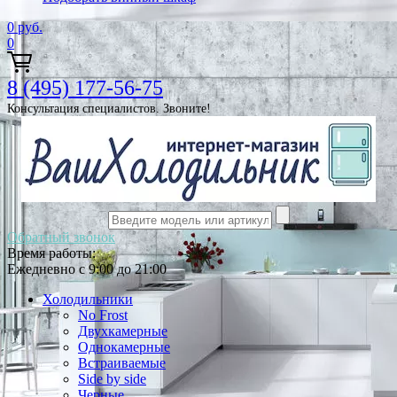
0
руб.
0
8 (495) 177-56-75
Консультация специалистов. Звоните!
Обратный звонок
Время работы:
Ежедневно с 9:00 до 21:00
Холодильники
No Frost
Двухкамерные
Однокамерные
Встраиваемые
Side by side
Черные