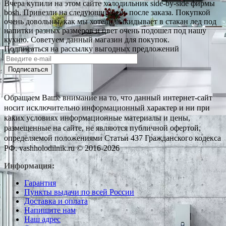
Вчера купили на этом сайте холодильник side-by-side фирмы
bosh. Привезли на следующий день после заказа. Покупкой
очень довольны, как мы хотели выкидывает в стакан лед под
напитки разных размеров и цвет очень подошел под нашу
кухню. Советуем данный магазин для покупок.
Подписаться на рассылку выгодных предложений
Подписаться
Обращаем Ваше внимание на то, что данный интернет-сайт
носит исключительно информационный характер и ни при
каких условиях информационные материалы и цены,
размещенные на сайте, не являются публичной офертой,
определяемой положениями Статьи 437 Гражданского кодекса
РФ. vashholodilnik.ru © 2016-2026
Информация:
Гарантия
Пункты выдачи по всей России
Доставка и оплата
Напишите нам
Наш адрес