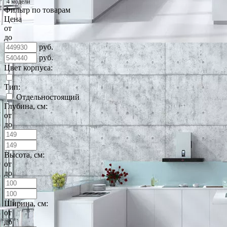
4 модели
Фильтр по товарам
Цена
от
до
руб.
руб.
Цвет корпуса:
Тип:
Отдельностоящий
Глубина, см:
от
до
Высота, см:
от
до
Ширина, см:
от
до