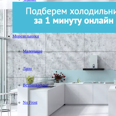
Морозильники
Маленькие
Лари
Встраиваемые
No Frost