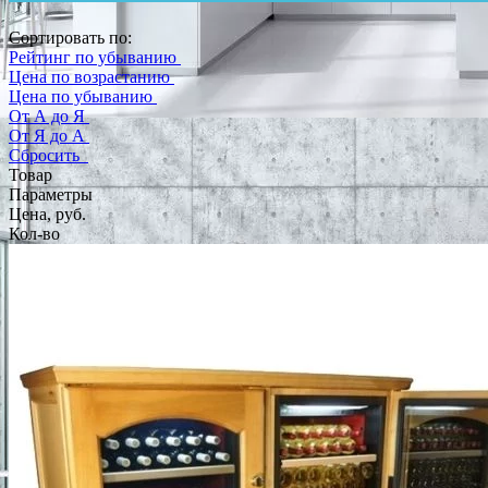
Сортировать по:
Рейтинг по убыванию
Цена по возрастанию
Цена по убыванию
От А до Я
От Я до А
Сбросить
Товар
Параметры
Цена, руб.
Кол-во