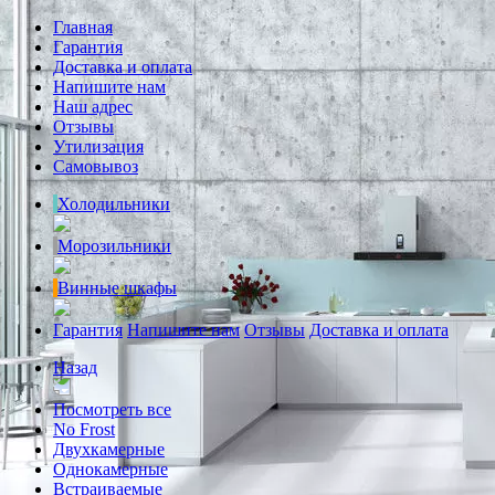
Главная
Гарантия
Доставка и оплата
Напишите нам
Наш адрес
Отзывы
Утилизация
Самовывоз
Холодильники
Морозильники
Винные шкафы
Гарантия
Напишите нам
Отзывы
Доставка и оплата
Назад
Посмотреть все
No Frost
Двухкамерные
Однокамерные
Встраиваемые