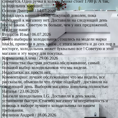
сломается. Одна ручка в холодильнике стоит 1700 р. А так,
холодильник хороший.
Осипов Дмитрий
/ 14.07.2026
Купил здесь винный шкаф, покупкой доволен, пока
нареканий к магазину нет. Доставили на следующий день
после заказа. Советую тк больше, чем у них предложений,
нигде не нашёл
Бурдасов Илья
/ 06.07.2026
Долго выбирали холодильник , сошлись на модели марки
hitachi, привезли в день заказа , с этого момента и до сих пор в
восторге, холодильник может буквально все ! Советую и этот
магазин и эту марку для покупки.
Кормышева Алена
/ 29.06.2026
Достоинства: быстрая доставка.обслуживание, самый
большой выбор холодильников что мы видели.
Недостатки: их просто нет.
Комментарии: лучшее обслуживание что мы видели, все
рассказали, объяснили что лучше подойдёт , доставили на
следующий день. Выбором магазина довольны полностью
Наталья
/ 23.06.2026
Заказали холодильник LG. Доставили в день заказа,
установили быстро. Спасибо магазину за оперативность и
помощь в выборе лучшего холодильника по нашем
требования.
Филипов Андрей
/ 18.06.2026