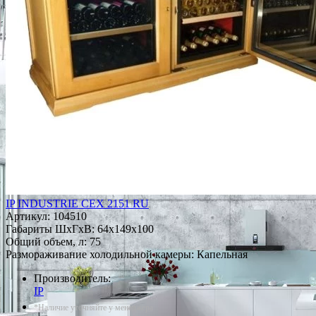
IP INDUSTRIE CEX 2151 RU
Артикул:
104510
Габариты ШxГxВ: 64x149x100
Общий объем, л: 75
Размораживание холодильной камеры: Капельная
Производитель:
IP
*Наличие уточняйте у менеджера