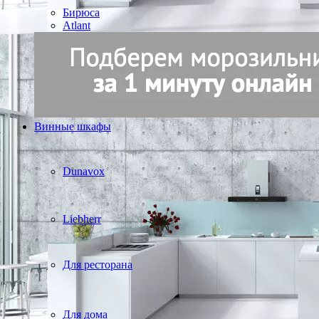
Бирюса
Atlant
Винные шкафы
Dunavox
Liebherr
Для ресторана
Для дома