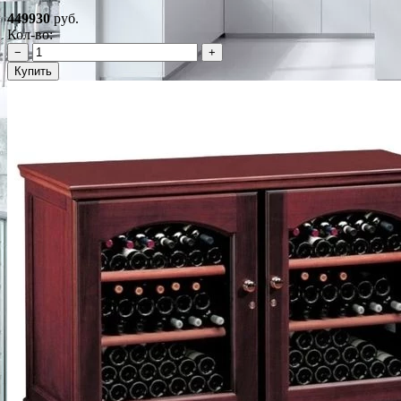
449930
руб.
Кол-во:
−
+
Купить