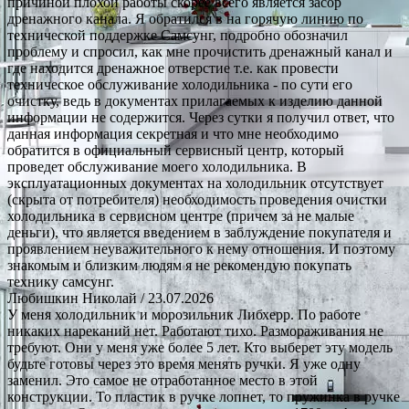
причиной плохой работы скорее всего является засор
дренажного канала. Я обратился в на горячую линию по
технической поддержке Самсунг, подробно обозначил
проблему и спросил, как мне прочистить дренажный канал и
где находится дренажное отверстие т.е. как провести
техническое обслуживание холодильника - по сути его
очистку, ведь в документах прилагаемых к изделию данной
информации не содержится. Через сутки я получил ответ, что
данная информация секретная и что мне необходимо
обратится в официальный сервисный центр, который
проведет обслуживание моего холодильника. В
эксплуатационных документах на холодильник отсутствует
(скрыта от потребителя) необходимость проведения очистки
холодильника в сервисном центре (причем за не малые
деньги), что является введением в заблуждение покупателя и
проявлением неуважительного к нему отношения. И поэтому
знакомым и близким людям я не рекомендую покупать
технику самсунг.
Любишкин Николай
/ 23.07.2026
У меня холодильник и морозильник Либхерр. По работе
никаких нареканий нет. Работают тихо. Размораживания не
требуют. Они у меня уже более 5 лет. Кто выберет эту модель
будьте готовы через это время менять ручки. Я уже одну
заменил. Это самое не отработанное место в этой
конструкции. То пластик в ручке лопнет, то пружинка в ручке