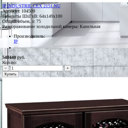
IP INDUSTRIE CEX 2151 NU
Артикул:
104509
Габариты ШxГxВ: 64x149x100
Общий объем, л: 75
Размораживание холодильной камеры: Капельная
Производитель:
IP
*Наличие уточняйте у менеджера
540440
руб.
Кол-во:
−
+
Купить