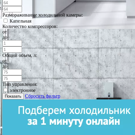
Размораживание холодильной камеры:
Капельная
Количество компрессоров:
от
до
Общий объем, л:
от
до
Тип управления:
электронное
Сбросить фильтр
Показать