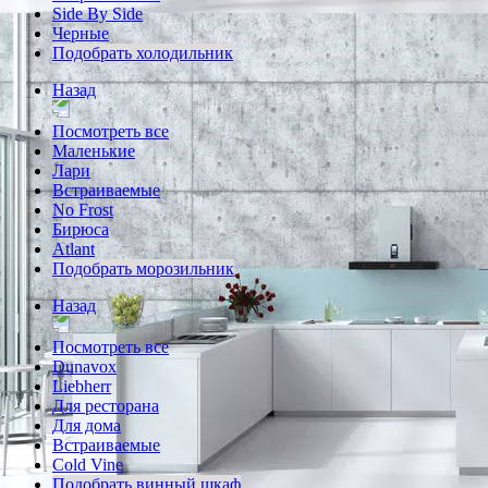
Side By Side
Черные
Подобрать холодильник
Назад
Посмотреть все
Маленькие
Лари
Встраиваемые
No Frost
Бирюса
Atlant
Подобрать морозильник
Назад
Посмотреть все
Dunavox
Liebherr
Для ресторана
Для дома
Встраиваемые
Cold Vine
Подобрать винный шкаф