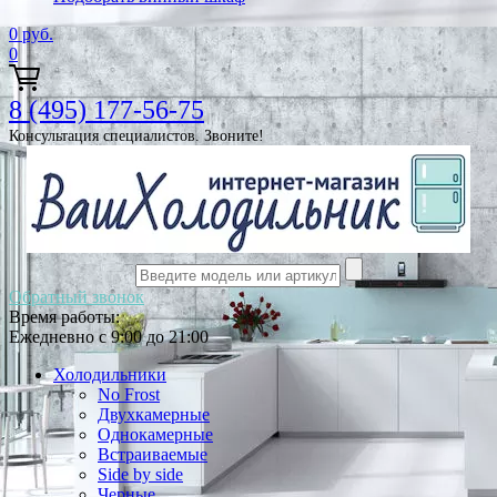
0
руб.
0
8 (495) 177-56-75
Консультация специалистов. Звоните!
Обратный звонок
Время работы:
Ежедневно с 9:00 до 21:00
Холодильники
No Frost
Двухкамерные
Однокамерные
Встраиваемые
Side by side
Черные