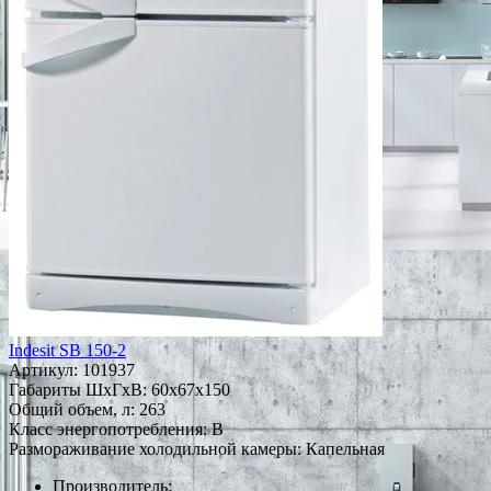
Indesit SB 150-2
Артикул:
101937
Габариты ШxГxВ: 60x67x150
Общий объем, л: 263
Класс энергопотребления: B
Размораживание холодильной камеры: Капельная
Производитель: