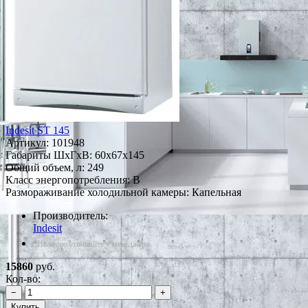
Indesit ST 145
Артикул:
101948
Габариты ШxГxВ: 60x67x145
Общий объем, л: 249
Класс энергопотребления: B
Размораживание холодильной камеры: Капельная
Производитель:
Indesit
*Наличие уточняйте у менеджера
15860
руб.
Кол-во:
−
+
Купить