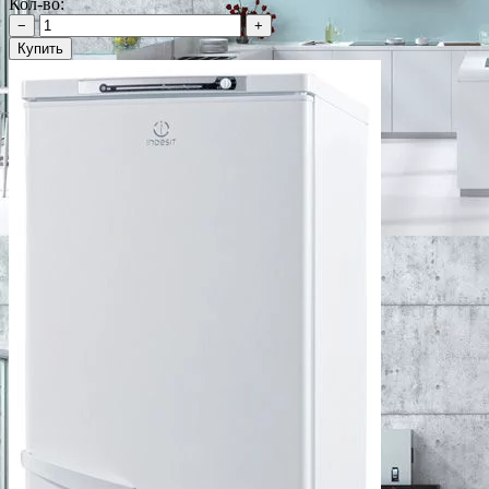
Кол-во:
−
+
Купить