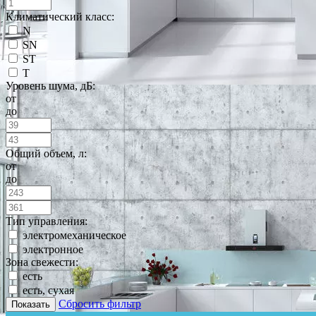
Климатический класс:
N
SN
ST
T
Уровень шума, дБ:
от
до
Общий объем, л:
от
до
Тип управления:
электромеханическое
электронное
Зона свежести:
есть
есть, сухая
Сбросить фильтр
Показать