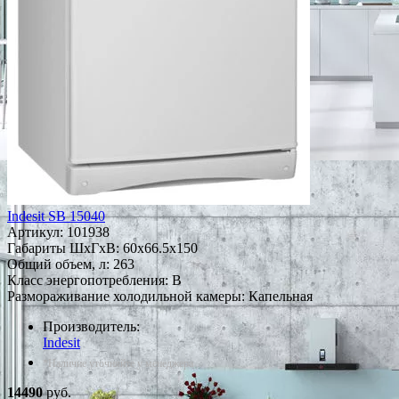
Indesit SB 15040
Артикул:
101938
Габариты ШxГxВ: 60x66.5x150
Общий объем, л: 263
Класс энергопотребления: B
Размораживание холодильной камеры: Капельная
Производитель:
Indesit
*Наличие уточняйте у менеджера
14490
руб.