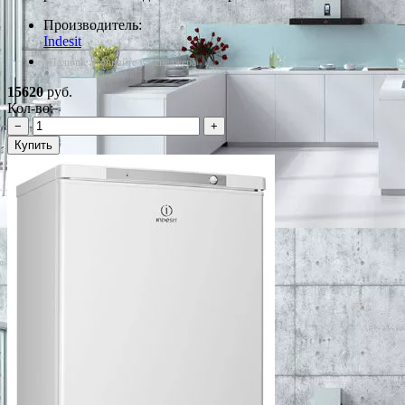
Производитель:
Indesit
*Наличие уточняйте у менеджера
15620
руб.
Кол-во:
−
+
Купить