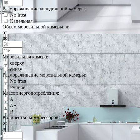
Размораживание холодильной камеры:
No frost
Капельная
Объем морозильной камеры, л:
от
до
Морозильная камера:
сверху
снизу
Размораживание морозильной камеры:
No frost
Ручное
Класс энергопотребления:
A
A+
B
Количество компрессоров:
от
до