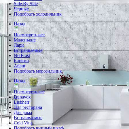
Side By Side
Черные
Подобрать холодильник
Назад
Посмотреть все
Маленькие
Лари
Встраиваемые
No Frost
Бирюса
Atlant
Подобрать морозильник
Назад
Посмотреть все
Dunavox
Liebherr
Для ресторана
Для дома
Встраиваемые
Cold Vine
Подобрать винный шкаф