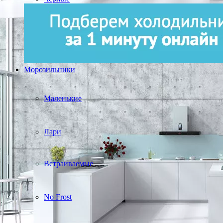
Морозильники
Маленькие
Лари
Встраиваемые
No Frost