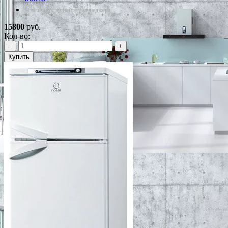
*Наличие уточняйте у менеджера
15800
руб.
Кол-во:
−
+
Купить