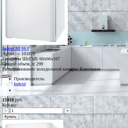
Indesit BI 16.1
Артикул:
101878
Габариты ШxГxВ: 60x66x167
Общий объем, л: 299
Размораживание холодильной камеры: Капельная
Производитель:
Indesit
*Наличие уточняйте у менеджера
15910
руб.
Кол-во:
−
+
Купить