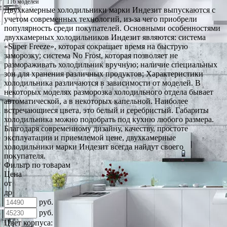
116 моделей
Двухкамерные холодильники марки Индезит выпускаются с
учетом современных технологий, из-за чего приобрели
популярность среди покупателей. Основными особенностями
двухкамерных холодильников Индезит являются: система
«Super Freeze», которая сокращает время на быструю
заморозку; система No Frost, которая позволяет не
размораживать холодильник вручную; наличие специальных
зон для хранения различных продуктов; Характеристики
холодильника различаются в зависимости от моделей. В
некоторых моделях разморозка холодильного отдела бывает
автоматической, а в некоторых капельной. Наиболее
встречающиеся цвета, это белый и серебристый. Габариты
холодильника можно подобрать под кухню любого размера.
Благодаря современному дизайну, качеству, простоте
эксплуатации и приемлемой цене, двухкамерные
холодильники марки Индезит всегда найдут своего
покупателя.
Фильтр по товарам
Цена
от
до
руб.
руб.
Цвет корпуса: