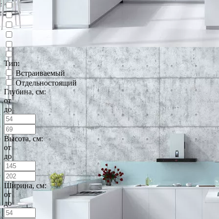
Тип:
Встраиваемый
Отдельностоящий
Глубина, см:
от
до
Высота, см:
от
до
Ширина, см:
от
до