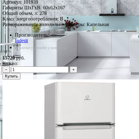
Артикул:
101939
Габариты ШxГxВ: 60x62x167
Общий объем, л: 278
Класс энергопотребления: B
Размораживание холодильной камеры: Капельная
Производитель:
Indesit
*Наличие уточняйте у менеджера
15720
руб.
Кол-во:
−
+
Купить