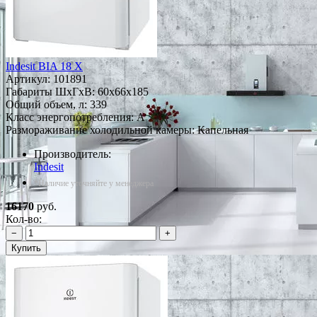
Indesit BIA 18 X
Артикул:
101891
Габариты ШxГxВ: 60x66x185
Общий объем, л: 339
Класс энергопотребления: A
Размораживание холодильной камеры: Капельная
Производитель:
Indesit
*Наличие уточняйте у менеджера
16170
руб.
Кол-во:
−
+
Купить