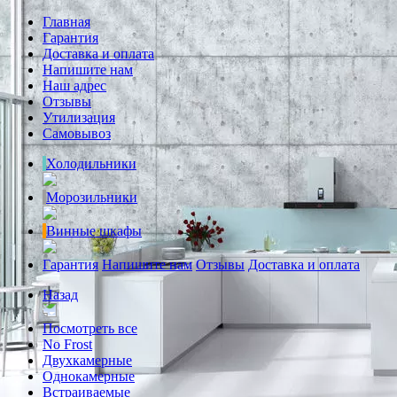
Главная
Гарантия
Доставка и оплата
Напишите нам
Наш адрес
Отзывы
Утилизация
Самовывоз
Холодильники
Морозильники
Винные шкафы
Гарантия
Напишите нам
Отзывы
Доставка и оплата
Назад
Посмотреть все
No Frost
Двухкамерные
Однокамерные
Встраиваемые