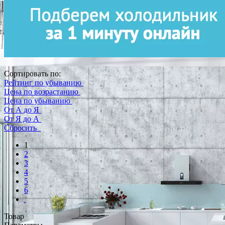
Сортировать по:
Рейтинг по убыванию
Цена по возрастанию
Цена по убыванию
От А до Я
От Я до А
Сбросить
1
2
3
4
5
6
Товар