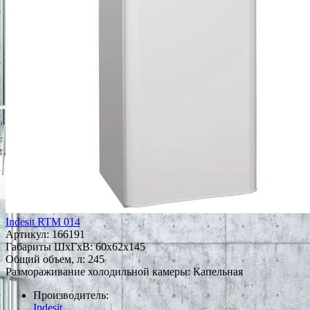
Indesit RTM 014
Артикул:
166191
Габариты ШxГxВ: 60x62x145
Общий объем, л: 245
Размораживание холодильной камеры: Капельная
Производитель:
Indesit