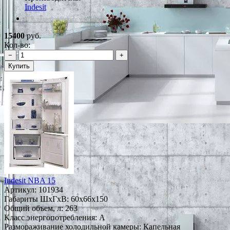
Indesit
*Наличие уточняйте у менеджера
15400
руб.
Кол-во:
−
+
Купить
Indesit NBA 15
Артикул:
101934
Габариты ШxГxВ: 60x66x150
Общий объем, л: 263
Класс энергопотребления: A
Размораживание холодильной камеры: Капельная