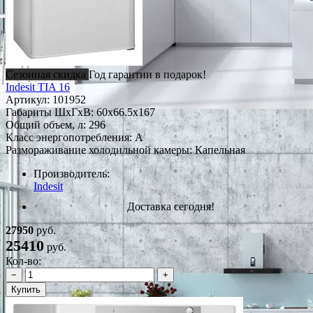
Сезонная скидка
Год гарантии в подарок!
Indesit TIA 16
Артикул:
101952
Габариты ШxГxВ: 60x66.5x167
Общий объем, л: 296
Класс энергопотребления: A
Размораживание холодильной камеры: Капельная
Производитель:
Indesit
Доставка сегодня!
27950
руб.
25410
руб.
Кол-во:
−
+
Купить