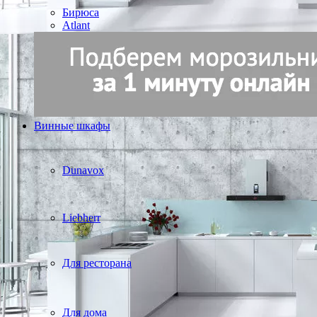
Бирюса
Atlant
Винные шкафы
Dunavox
Liebherr
Для ресторана
Для дома