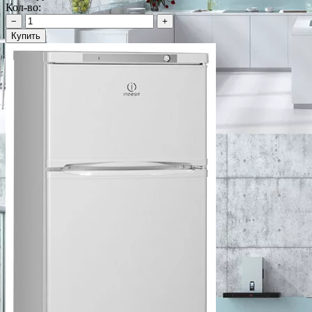
Кол-во:
−
+
Купить