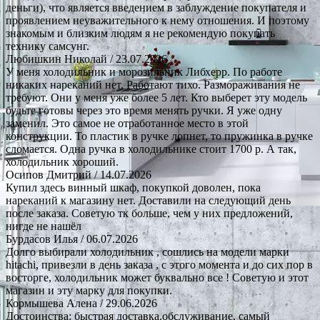
деньги), что является введением в заблуждение покупателя и
проявлением неуважительного к нему отношения. И поэтому
знакомым и близким людям я не рекомендую покупать
технику самсунг.
Любишкин Николай
/ 23.07.2026
У меня холодильник и морозильник Либхерр. По работе
никаких нареканий нет. Работают тихо. Размораживания не
требуют. Они у меня уже более 5 лет. Кто выберет эту модель
будьте готовы через это время менять ручки. Я уже одну
заменил. Это самое не отработанное место в этой
конструкции. То пластик в ручке лопнет, то пружинка в ручке
сломается. Одна ручка в холодильнике стоит 1700 р. А так,
холодильник хороший.
Осипов Дмитрий
/ 14.07.2026
Купил здесь винный шкаф, покупкой доволен, пока
нареканий к магазину нет. Доставили на следующий день
после заказа. Советую тк больше, чем у них предложений,
нигде не нашёл
Бурдасов Илья
/ 06.07.2026
Долго выбирали холодильник , сошлись на модели марки
hitachi, привезли в день заказа , с этого момента и до сих пор в
восторге, холодильник может буквально все ! Советую и этот
магазин и эту марку для покупки.
Кормышева Алена
/ 29.06.2026
Достоинства: быстрая доставка.обслуживание, самый