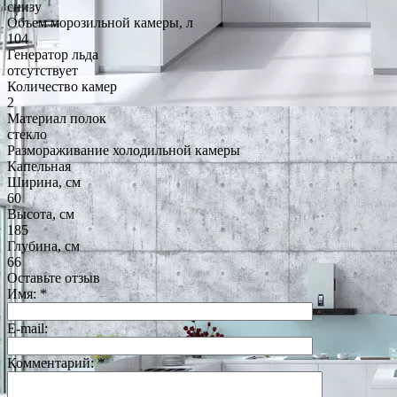
снизу
Объем морозильной камеры, л
104
Генератор льда
отсутствует
Количество камер
2
Материал полок
стекло
Размораживание холодильной камеры
Капельная
Ширина, см
60
Высота, см
185
Глубина, см
66
Оставьте отзыв
Имя:
*
E-mail:
Комментарий:
*