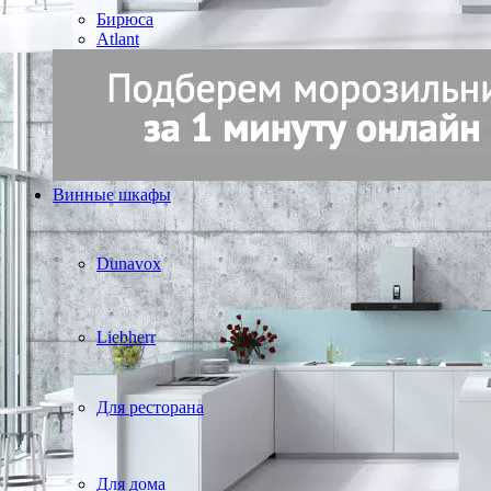
Бирюса
Atlant
Винные шкафы
Dunavox
Liebherr
Для ресторана
Для дома