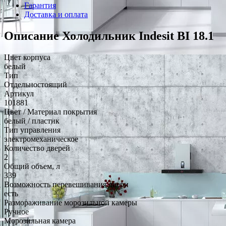
Гарантия
Доставка и оплата
Описание Холодильник Indesit BI 18.1
Цвет корпуса
белый
Тип
Отдельностоящий
Артикул
101881
Цвет / Материал покрытия
белый / пластик
Тип управления
электромеханическое
Количество дверей
2
Общий объем, л
339
Возможность перевешивания двери
есть
Размораживание морозильной камеры
Ручное
Морозильная камера