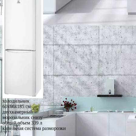
холодильник
60x66x185 см
двухкамерный
морозильник снизу
общий объем 339 л
капельная система разморозки