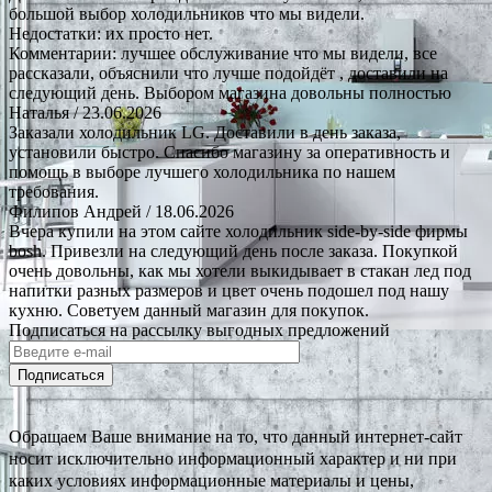
большой выбор холодильников что мы видели.
Недостатки: их просто нет.
Комментарии: лучшее обслуживание что мы видели, все
рассказали, объяснили что лучше подойдёт , доставили на
следующий день. Выбором магазина довольны полностью
Наталья
/ 23.06.2026
Заказали холодильник LG. Доставили в день заказа,
установили быстро. Спасибо магазину за оперативность и
помощь в выборе лучшего холодильника по нашем
требования.
Филипов Андрей
/ 18.06.2026
Вчера купили на этом сайте холодильник side-by-side фирмы
bosh. Привезли на следующий день после заказа. Покупкой
очень довольны, как мы хотели выкидывает в стакан лед под
напитки разных размеров и цвет очень подошел под нашу
кухню. Советуем данный магазин для покупок.
Подписаться на рассылку выгодных предложений
Подписаться
Обращаем Ваше внимание на то, что данный интернет-сайт
носит исключительно информационный характер и ни при
каких условиях информационные материалы и цены,