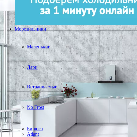
Морозильники
Маленькие
Лари
Встраиваемые
No Frost
Бирюса
Atlant