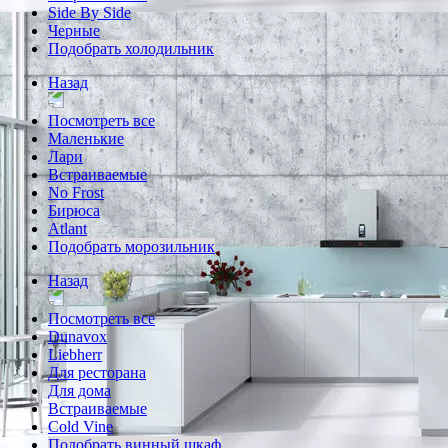
Side By Side
Черные
Подобрать холодильник
Назад
Посмотреть все
Маленькие
Лари
Встраиваемые
No Frost
Бирюса
Atlant
Подобрать морозильник
Назад
Посмотреть все
Dunavox
Liebherr
Для ресторана
Для дома
Встраиваемые
Cold Vine
Подобрать винный шкаф