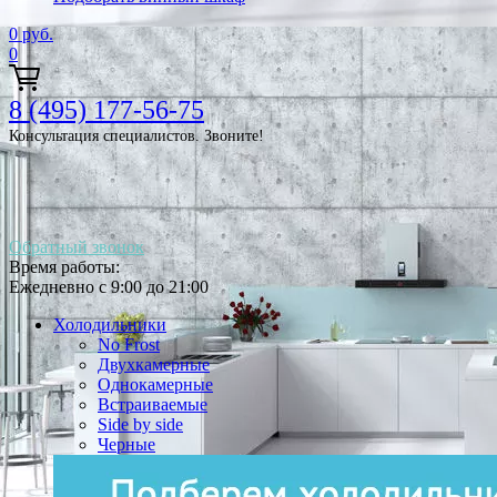
0
руб.
0
8 (495) 177-56-75
Консультация специалистов. Звоните!
Обратный звонок
Время работы:
Ежедневно с 9:00 до 21:00
Холодильники
No Frost
Двухкамерные
Однокамерные
Встраиваемые
Side by side
Черные