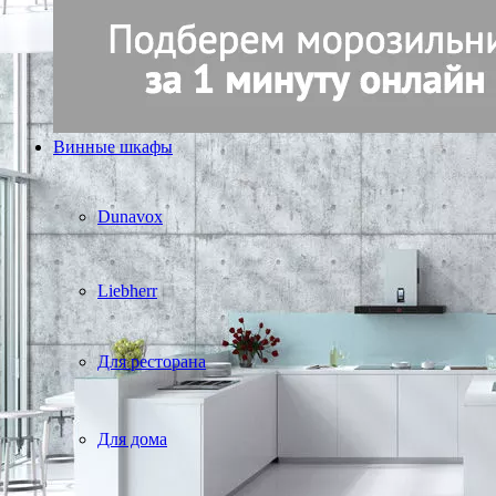
Винные шкафы
Dunavox
Liebherr
Для ресторана
Для дома