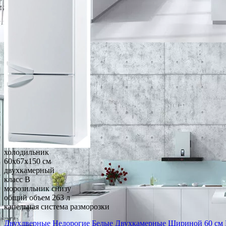
холодильник
60x67x150 см
двухкамерный
класс B
морозильник снизу
общий объем 263 л
капельная система разморозки
Двухдверные
Недорогие
Белые
Двухкамерные
Шириной 60 см