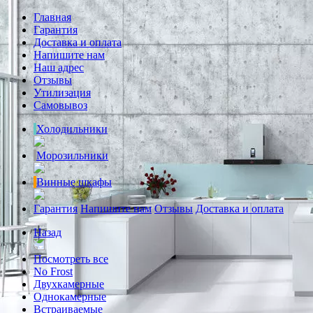
Главная
Гарантия
Доставка и оплата
Напишите нам
Наш адрес
Отзывы
Утилизация
Самовывоз
Холодильники
Морозильники
Винные шкафы
Гарантия
Напишите нам
Отзывы
Доставка и оплата
Назад
Посмотреть все
No Frost
Двухкамерные
Однокамерные
Встраиваемые