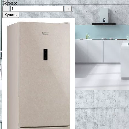
Кол-во:
−
+
Купить