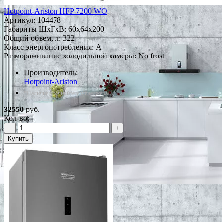
Hotpoint-Ariston HFP 7200 WO
Артикул:
104478
Габариты ШxГxВ: 60x64x200
Общий объем, л: 322
Класс энергопотребления: A
Размораживание холодильной камеры: No frost
Производитель:
Hotpoint-Ariston
*Наличие уточняйте у менеджера
32550
руб.
Кол-во:
−
+
Купить