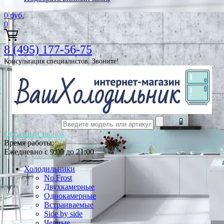
0
руб.
0
8 (495) 177-56-75
Консультация специалистов. Звоните!
Обратный звонок
Время работы:
Ежедневно с 9:00 до 21:00
Холодильники
No Frost
Двухкамерные
Однокамерные
Встраиваемые
Side by side
Черные