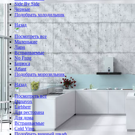
Side By Side
Черные
Подобрать холодильник
Назад
Посмотреть все
Маленькие
Лари
Встраиваемые
No Frost
Бирюса
Atlant
Подобрать морозильник
Назад
Посмотреть все
Dunavox
Liebherr
Для ресторана
Для дома
Встраиваемые
Cold Vine
Подобрать винный шкаф