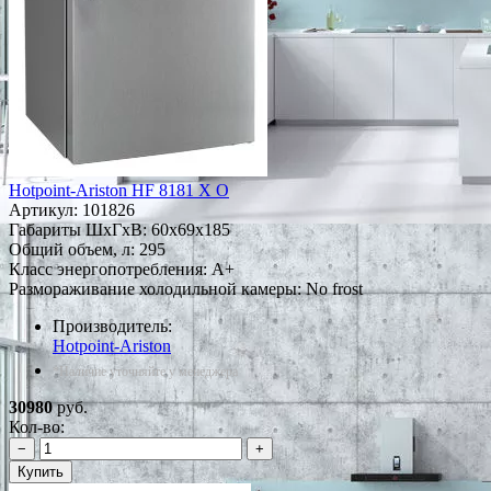
Hotpoint-Ariston HF 8181 X O
Артикул:
101826
Габариты ШxГxВ: 60x69x185
Общий объем, л: 295
Класс энергопотребления: A+
Размораживание холодильной камеры: No frost
Производитель:
Hotpoint-Ariston
*Наличие уточняйте у менеджера
30980
руб.
Кол-во:
−
+
Купить