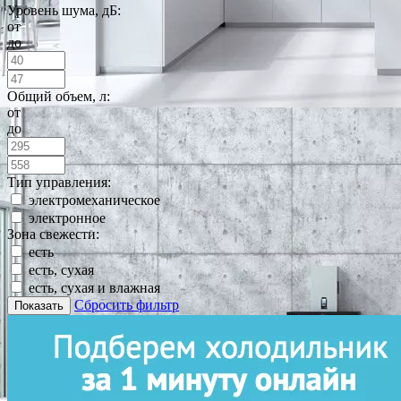
Уровень шума, дБ:
от
до
Общий объем, л:
от
до
Тип управления:
электромеханическое
электронное
Зона свежести:
есть
есть, сухая
есть, сухая и влажная
Сбросить фильтр
Показать