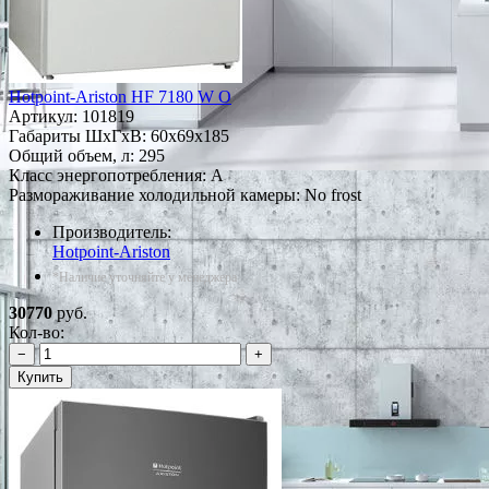
Hotpoint-Ariston HF 7180 W O
Артикул:
101819
Габариты ШxГxВ: 60x69x185
Общий объем, л: 295
Класс энергопотребления: A
Размораживание холодильной камеры: No frost
Производитель:
Hotpoint-Ariston
*Наличие уточняйте у менеджера
30770
руб.
Кол-во:
−
+
Купить