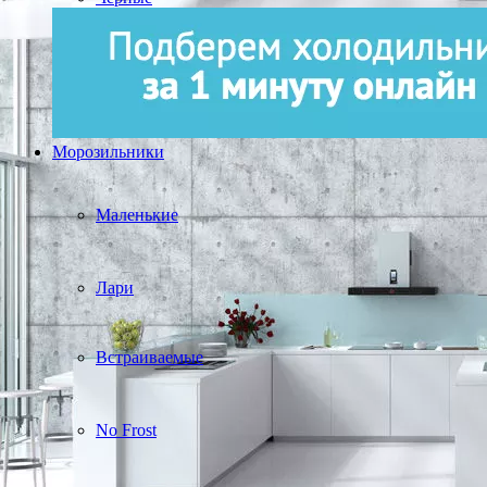
Морозильники
Маленькие
Лари
Встраиваемые
No Frost