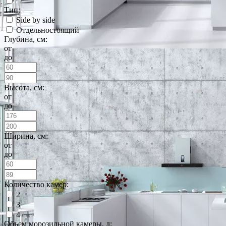
Тип:
Side by side
Отдельностоящий
Глубина, см:
от
до
Высота, см:
от
до
Ширина, см:
от
до
Количество камер:
2
3
4
Объем морозильной камеры, л: