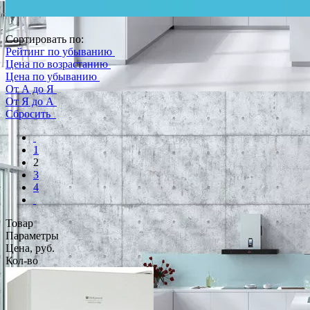
Сортировать по:
Рейтинг по убыванию
Цена по возрастанию
Цена по убыванию
От А до Я
От Я до А
Сбросить
1
2
3
4
Товар
Параметры
Цена, руб.
Кол-во