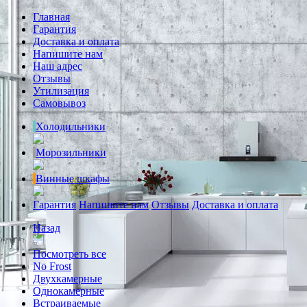
Главная
Гарантия
Доставка и оплата
Напишите нам
Наш адрес
Отзывы
Утилизация
Самовывоз
Холодильники
Морозильники
Винные шкафы
Гарантия
Напишите нам
Отзывы
Доставка и оплата
Назад
Посмотреть все
No Frost
Двухкамерные
Однокамерные
Встраиваемые