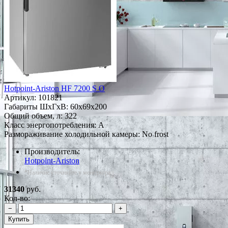
Hotpoint-Ariston HF 7200 S O
Артикул:
101821
Габариты ШxГxВ: 60x69x200
Общий объем, л: 322
Класс энергопотребления: A
Размораживание холодильной камеры: No frost
Производитель:
Hotpoint-Ariston
*Наличие уточняйте у менеджера
31340
руб.
Кол-во:
−
+
Купить