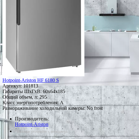
Hotpoint-Ariston HF 6180 S
Артикул:
101813
Габариты ШxГxВ: 60x64x185
Общий объем, л: 295
Класс энергопотребления: A
Размораживание холодильной камеры: No frost
Производитель:
Hotpoint-Ariston
*Наличие уточняйте у менеджера