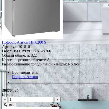
Hotpoint-Ariston HF 6200 S
Артикул:
101816
Габариты ШxГxВ: 60x64x200
Общий объем, л: 322
Класс энергопотребления: A
Размораживание холодильной камеры: No frost
Производитель:
Hotpoint-Ariston
*Наличие уточняйте у менеджера
30870
руб.
Кол-во:
−
+
Купить