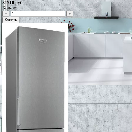
31710
руб.
Кол-во:
−
+
Купить