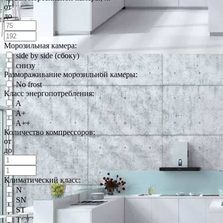
от
до
Морозильная камера:
side by side (сбоку)
снизу
Размораживание морозильной камеры:
No frost
Класс энергопотребления:
A
A+
A++
Количество компрессоров:
от
до
Климатический класс:
N
SN
ST
T