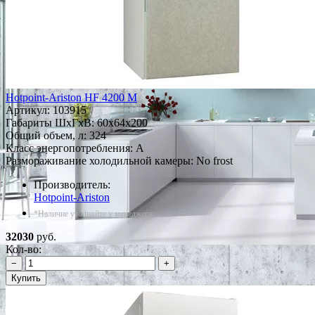
Hotpoint-Ariston HF 4200 M
Артикул:
103915
Габариты ШxГxВ: 60x64x200
Общий объем, л: 324
Класс энергопотребления: A
Размораживание холодильной камеры: No frost
Производитель:
Hotpoint-Ariston
*Наличие уточняйте у менеджера
32030
руб.
Кол-во:
−
+
Купить