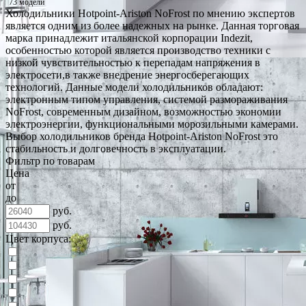
73 модели
Холодильники Hotpoint-Ariston NoFrost по мнению экспертов
является одним из более надежных на рынке. Данная торговая
марка принадлежит итальянской корпорации Indezit,
особенностью которой является производство техники с
низкой чувствительностью к перепадам напряжения в
электросети,в также внедрение энергосберегающих
технологий. Данные модели холодильников обладают:
электронным типом управления, системой размораживания
NoFrost, современным дизайном, возможностью экономии
электроэнергии, функциональными морозильными камерами.
Выбор холодильников бренда Hotpoint-Ariston NoFrost это
стабильность и долговечность в эксплуатации.
Фильтр по товарам
Цена
от
до
руб.
руб.
Цвет корпуса: