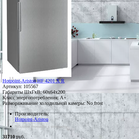
Hotpoint-Ariston HF 4201 X R
Артикул:
105567
Габариты ШxГxВ: 60x64x200
Класс энергопотребления: A+
Размораживание холодильной камеры: No frost
Производитель:
Hotpoint-Ariston
*Наличие уточняйте у менеджера
31710
руб.