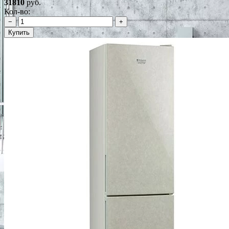
31810
руб.
Кол-во:
−
+
Купить