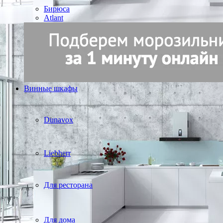
Бирюса
Atlant
Винные шкафы
Dunavox
Liebherr
Для ресторана
Для дома