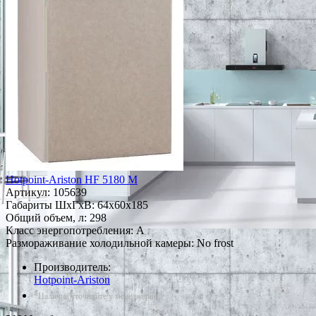
Hotpoint-Ariston HF 5180 M
Артикул:
105639
Габариты ШxГxВ: 64x60x185
Общий объем, л: 298
Класс энергопотребления: A
Размораживание холодильной камеры: No frost
Производитель:
Hotpoint-Ariston
*Наличие уточняйте у менеджера