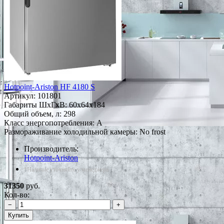
Hotpoint-Ariston HF 4180 S
Артикул:
101801
Габариты ШxГxВ: 60x64x184
Общий объем, л: 298
Класс энергопотребления: A
Размораживание холодильной камеры: No frost
Производитель:
Hotpoint-Ariston
*Наличие уточняйте у менеджера
31350
руб.
Кол-во:
−
+
Купить