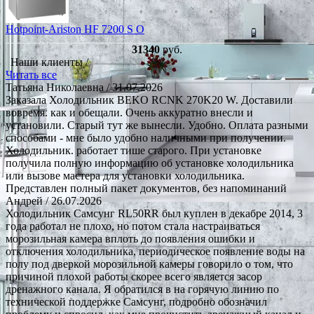
Hotpoint-Ariston HF 7200 S O
31340
руб.
Наши клиенты /
Читать все
Татьяна Николаевна
/ 31.07.2026
Заказала Холодильник BEKO RCNK 270K20 W. Доставили
вовремя. как и обещали. Очень аккуратно внесли и
установили. Старый тут же вынесли. Удобно. Оплата разными
способами - мне было удобно наличными при получении.
Холодильник. работает тише старого. При установке
получила полную информацию об установке холодильника
или вызове мастера для установки холодильника.
Представлен полный пакет документов, без напоминаний
Андрей
/ 26.07.2026
Холодильник Самсунг RL50RR был куплен в декабре 2014, 3
года работал не плохо, но потом стала настраиваться
морозильная камера вплоть до появления ошибки и
отключения холодильника, периодическое появление воды на
полу под дверкой морозильной камеры говорило о том, что
причиной плохой работы скорее всего является засор
дренажного канала. Я обратился в на горячую линию по
технической поддержке Самсунг, подробно обозначил