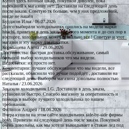
Купил здесь винный шкаф, покупкой доволен, пока
нареканий к магазину нет. Доставили на следующий день
после заказа. Советую тк больше, чем у них предложений,
нигде не нашёл
Бурдасов Илья
/ 06.07.2026
Долго выбирали холодильник , сошлись на модели марки
hitachi, привезли в день заказа , с этого момента и до сих пор в
восторге, холодильник может буквально все ! Советую и этот
магазин и эту марку для покупки.
Кормышева Алена
/ 29.06.2026
Достоинства: быстрая доставка.обслуживание, самый
большой выбор холодильников что мы видели.
Недостатки: их просто нет.
Комментарии: лучшее обслуживание что мы видели, все
рассказали, объяснили что лучше подойдёт , доставили на
следующий день. Выбором магазина довольны полностью
Наталья
/ 23.06.2026
Заказали холодильник LG. Доставили в день заказа,
установили быстро. Спасибо магазину за оперативность и
помощь в выборе лучшего холодильника по нашем
требования.
Филипов Андрей
/ 18.06.2026
Вчера купили на этом сайте холодильник side-by-side фирмы
bosh. Привезли на следующий день после заказа. Покупкой
очень довольны, как мы хотели выкидывает в стакан лед под