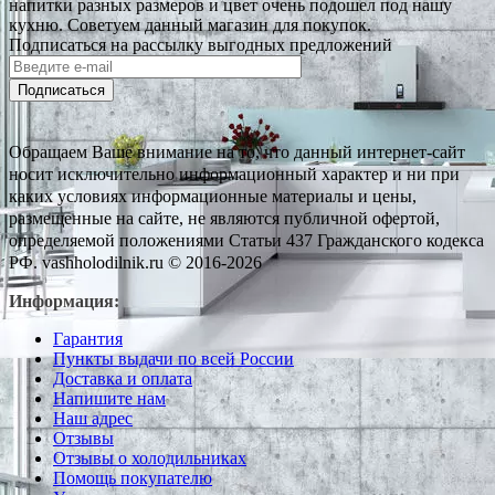
напитки разных размеров и цвет очень подошел под нашу
кухню. Советуем данный магазин для покупок.
Подписаться на рассылку выгодных предложений
Подписаться
Обращаем Ваше внимание на то, что данный интернет-сайт
носит исключительно информационный характер и ни при
каких условиях информационные материалы и цены,
размещенные на сайте, не являются публичной офертой,
определяемой положениями Статьи 437 Гражданского кодекса
РФ. vashholodilnik.ru © 2016-2026
Информация:
Гарантия
Пункты выдачи по всей России
Доставка и оплата
Напишите нам
Наш адрес
Отзывы
Отзывы о холодильниках
Помощь покупателю