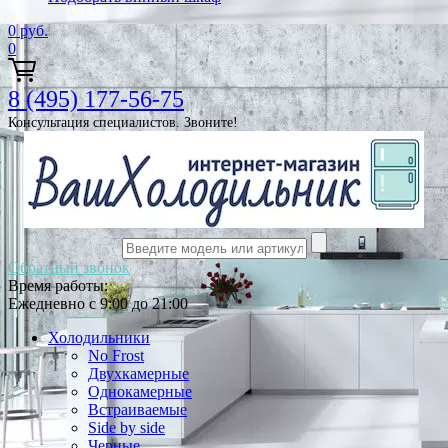
0
руб.
0
8 (495) 177-56-75
Консультация специалистов. Звоните!
Обратный звонок
Время работы:
Ежедневно с 9:00 до 21:00
Холодильники
No Frost
Двухкамерные
Однокамерные
Встраиваемые
Side by side
Черные