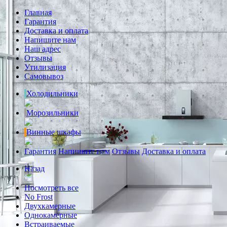
Главная
Гарантия
Доставка и оплата
Напишите нам
Наш адрес
Отзывы
Утилизация
Самовывоз
Холодильники
Морозильники
Винные шкафы
Гарантия
Напишите нам
Отзывы
Доставка и оплата
Назад
Посмотреть все
No Frost
Двухкамерные
Однокамерные
Встраиваемые