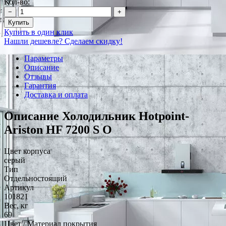
Кол-во:
−
+
Купить
Купить в один клик
Нашли дешевле? Сделаем скидку!
Параметры
Описание
Отзывы
Гарантия
Доставка и оплата
Описание Холодильник Hotpoint-
Ariston HF 7200 S O
Цвет корпуса
серый
Тип
Отдельностоящий
Артикул
101821
Вес, кг
69
Цвет / Материал покрытия