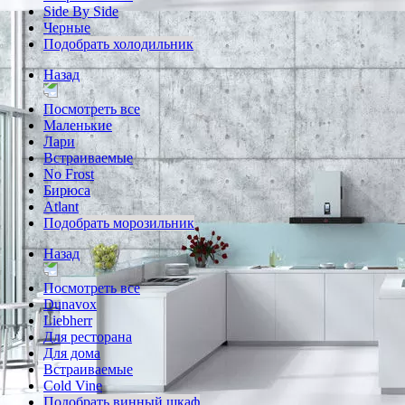
Side By Side
Черные
Подобрать холодильник
Назад
Посмотреть все
Маленькие
Лари
Встраиваемые
No Frost
Бирюса
Atlant
Подобрать морозильник
Назад
Посмотреть все
Dunavox
Liebherr
Для ресторана
Для дома
Встраиваемые
Cold Vine
Подобрать винный шкаф