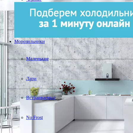
Морозильники
Маленькие
Лари
Встраиваемые
No Frost