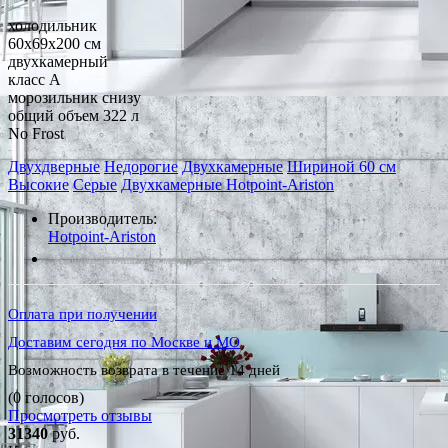
холодильник
60x69x200 см
двухкамерный
класс A
морозильник снизу
общий объем 322 л
No Frost
Двухдверные
Недорогие
Двухкамерные
Шириной 60 см
Высокие
Серые
Двухкамерные Hotpoint-Ariston
Производитель:
Hotpoint-Ariston
*Наличие уточняйте у менеджера
Оплата при получении
Доставим сегодня по Москве и МО
Возможность возврата в течение 14 дней
(0 голосов)
Просмотреть отзывы
31340
руб.