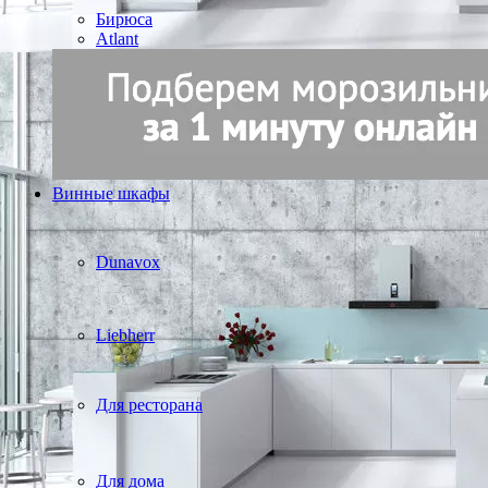
Бирюса
Atlant
Винные шкафы
Dunavox
Liebherr
Для ресторана
Для дома