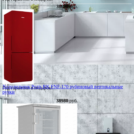
36690
руб.
Холодильник Pozis RK FNF-170 рубиновый вертикальные
Год гарантии в подарок!
ручки
38980
руб.