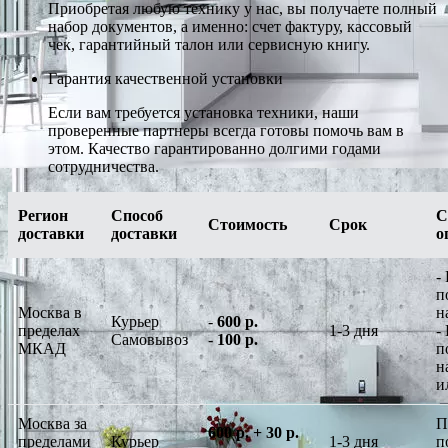
Приобретая любую технику у нас, вы получаете полный
набор документов, а именно: счет фактуру, кассовый
чек, гарантийный талон или сервисную книгу.
Гарантия качественной установки
Если вам требуется установка техники, наши
проверенные партнеры всегда готовы помочь вам в
этом. Качество гарантированно долгими годами
сотрудничества.
Регион
Способ
С
Стоимость
Срок
доставки
доставки
о
-
п
Москва в
н
Курьер
-
600 р.
пределах
1-3 дня
-
Самовывоз
-
100 р.
МКАД
п
н
и
Москва за
П
600 р. + 30 р.
пределами
Курьер
1-3 дня
п