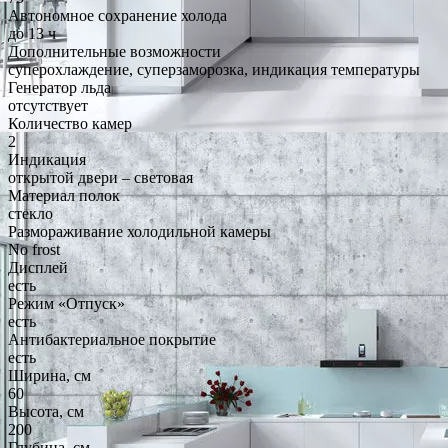
Автономное сохранение холода
до 13 ч
Дополнительные возможности
суперохлаждение, суперзаморозка, индикация температуры
Генератор льда
отсутствует
Количество камер
2
Индикация
открытой двери – световая
Материал полок
стекло
Размораживание холодильной камеры
No frost
Дисплей
есть
Режим «Отпуск»
есть
Антибактериальное покрытие
есть
Ширина, см
60
Высота, см
200
Глубина, см