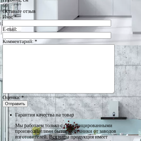
69
Оставьте отзыв
Имя:
*
E-mail:
Комментарий:
*
Оценка:
*
Гарантия качества на товар
Мы работаем только с сертифицированными
производителями бытовой техники от заводов
изготовителей. Вся наша продукция имеет