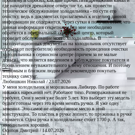
проблему и спросил, как мне прочистить дренажный канал и
где находится дренажное отверстие т.е. как провести
техническое обслуживание холодильника - по сути его
очистку, ведь в документах прилагаемых к изделию данной
информации не содержится. Через сутки я получил ответ, что
данная информация секретная и что мне необходимо
обратится в официальный сервисный центр, который
проведет обслуживание моего холодильника. В
эксплуатационных документах на холодильник отсутствует
(скрыта от потребителя) необходимость проведения очистки
холодильника в сервисном центре (причем за не малые
деньги), что является введением в заблуждение покупателя и
проявлением неуважительного к нему отношения. И поэтому
знакомым и близким людям я не рекомендую покупать
технику самсунг.
Любишкин Николай
/ 23.07.2026
У меня холодильник и морозильник Либхерр. По работе
никаких нареканий нет. Работают тихо. Размораживания не
требуют. Они у меня уже более 5 лет. Кто выберет эту модель
будьте готовы через это время менять ручки. Я уже одну
заменил. Это самое не отработанное место в этой
конструкции. То пластик в ручке лопнет, то пружинка в ручке
сломается. Одна ручка в холодильнике стоит 1700 р. А так,
холодильник хороший.
Осипов Дмитрий
/ 14.07.2026