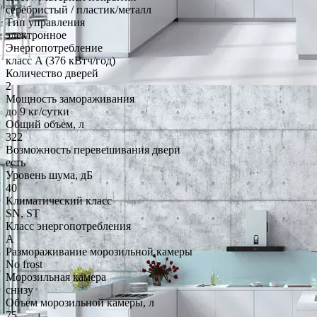
серебристый / пластик/металл
Тип управления
электронное
Энергопотребление
класс A (376 кВтч/год)
Количество дверей
2
Мощность замораживания
до 9 кг/cутки
Общий объем, л
322
Возможность перевешивания двери
есть
Уровень шума, дБ
40
Климатический класс
SN, ST
Класс энергопотребления
A
Размораживание морозильной камеры
No frost
Морозильная камера
снизу
Объем морозильной камеры, л
75