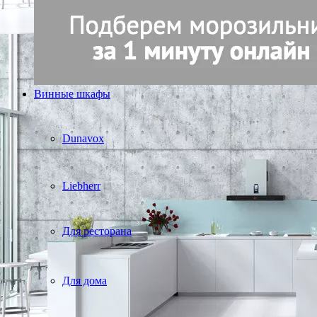
Винные шкафы
Dunavox
Liebherr
Для ресторана
Для дома