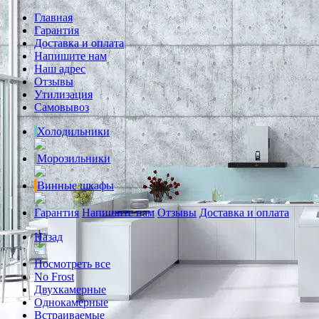
Главная
Гарантия
Доставка и оплата
Напишите нам
Наш адрес
Отзывы
Утилизация
Самовывоз
Холодильники
Морозильники
Винные шкафы
Гарантия
Напишите нам
Отзывы
Доставка и оплата
Назад
Посмотреть все
No Frost
Двухкамерные
Однокамерные
Встраиваемые