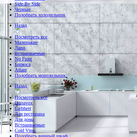
Side By Side
Черные
Подобрать холодильник
Назад
Посмотреть все
Маленькие
Лари
Встраиваемые
No Frost
Бирюса
Atlant
Подобрать морозильник
Назад
Посмотреть все
Dunavox
Liebherr
Для ресторана
Для дома
Встраиваемые
Cold Vine
Подобрать винный шкаф