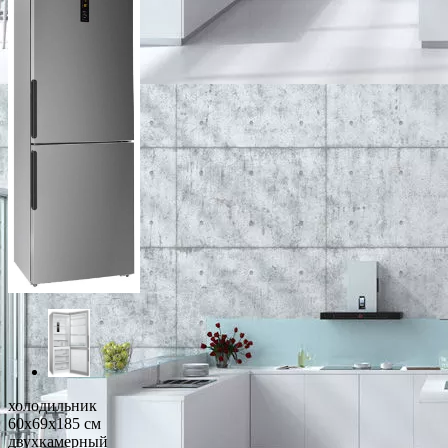
холодильник
60x69x185 см
двухкамерный