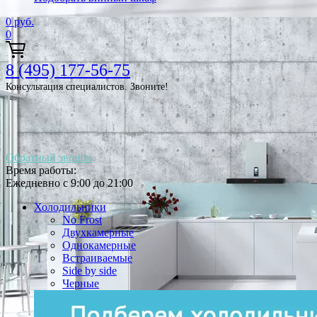
0
руб.
0
8 (495) 177-56-75
Консультация специалистов. Звоните!
Обратный звонок
Время работы:
Ежедневно с 9:00 до 21:00
Холодильники
No Frost
Двухкамерные
Однокамерные
Встраиваемые
Side by side
Черные