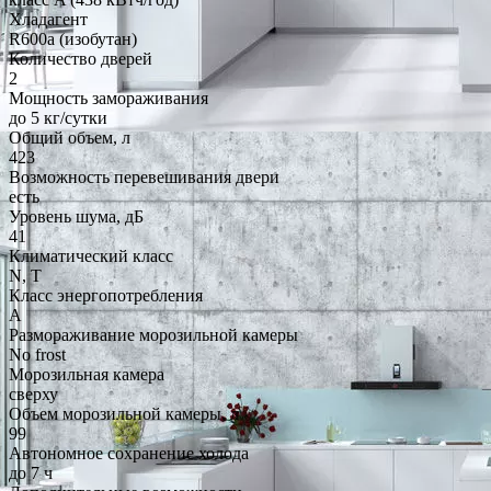
Хладагент
R600a (изобутан)
Количество дверей
2
Мощность замораживания
до 5 кг/cутки
Общий объем, л
423
Возможность перевешивания двери
есть
Уровень шума, дБ
41
Климатический класс
N, T
Класс энергопотребления
A
Размораживание морозильной камеры
No frost
Морозильная камера
сверху
Объем морозильной камеры, л
99
Автономное сохранение холода
до 7 ч