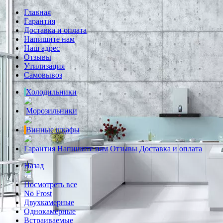
Главная
Гарантия
Доставка и оплата
Напишите нам
Наш адрес
Отзывы
Утилизация
Самовывоз
Холодильники
Морозильники
Винные шкафы
Гарантия
Напишите нам
Отзывы
Доставка и оплата
Назад
Посмотреть все
No Frost
Двухкамерные
Однокамерные
Встраиваемые