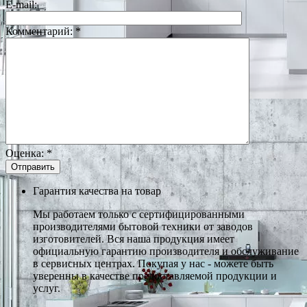
E-mail:
Комментарий:
*
Оценка:
*
Гарантия качества на товар
Мы работаем только с сертифицированными
производителями бытовой техники от заводов
изготовителей. Вся наша продукция имеет
официальную гарантию производителя и обслуживание
в сервисных центрах. Покупая у нас - можете быть
уверенны в качестве предоставляемой продукции и
услуг.