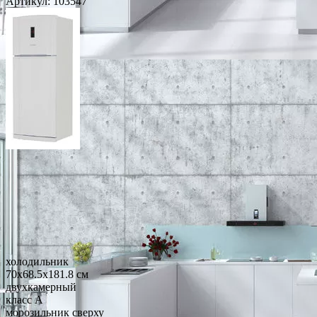
Артикул:
103547
холодильник
70x68.5x181.8 см
двухкамерный
класс A
морозильник сверху