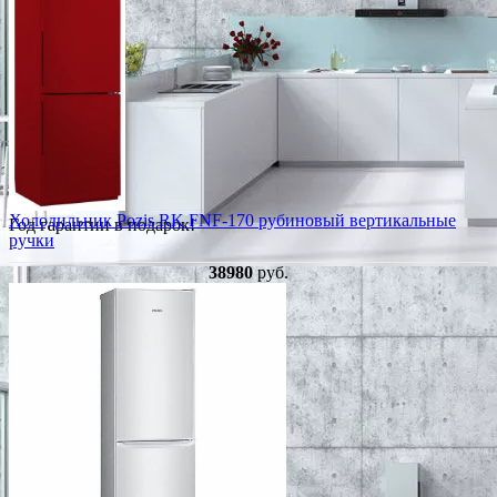
Холодильник Pozis RK FNF-170 рубиновый вертикальные
Год гарантии в подарок!
ручки
38980
руб.