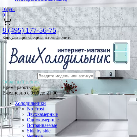
0
руб.
0
8 (495) 177-56-75
Консультация специалистов. Звоните!
Обратный звонок
Время работы:
Ежедневно с 9:00 до 21:00
Холодильники
No Frost
Двухкамерные
Однокамерные
Встраиваемые
Side by side
Черные