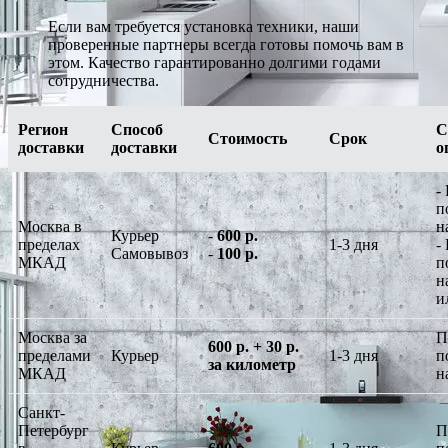
Если вам требуется установка техники, наши
проверенные партнеры всегда готовы помочь вам в
этом. Качество гарантированно долгими годами
сотрудничества.
Регион
Способ
С
Стоимость
Срок
доставки
доставки
о
-
п
Москва в
н
Курьер
-
600 р.
пределах
1-3 дня
-
Самовывоз
-
100 р.
МКАД
п
н
и
Москва за
П
600 р. + 30 р.
пределами
Курьер
1-3 дня
п
за километр
МКАД
н
Санкт-
Петербург
П