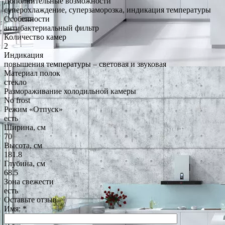
Дополнительные возможности
суперохлаждение, суперзаморозка, индикация температуры
Особенности
антибактериальный фильтр
Количество камер
2
Индикация
повышения температуры – световая и звуковая
Материал полок
стекло
Размораживание холодильной камеры
No frost
Режим «Отпуск»
есть
Ширина, см
70
Высота, см
181.8
Глубина, см
68.5
Зона свежести
есть
Оставьте отзыв
Имя:
*