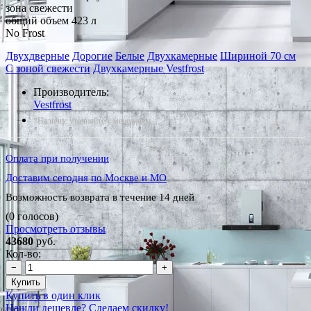
зона свежести
общий объем 423 л
No Frost
Двухдверные
Дорогие
Белые
Двухкамерные
Шириной 70 см
С зоной свежести
Двухкамерные Vestfrost
Производитель:
Vestfrost
*Наличие уточняйте у менеджера
Оплата при получении
Доставим сегодня по Москве и МО
Возможность возврата в течение 14 дней
(0 голосов)
Просмотреть отзывы
43680
руб.
Кол-во:
−
+
Купить
Купить в один клик
Нашли дешевле? Сделаем скидку!