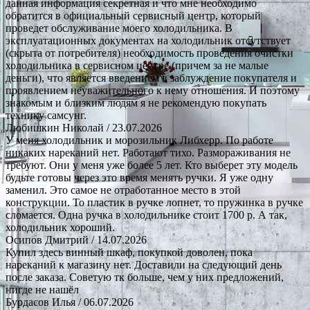
данная информация секретная и что мне необходимо
обратится в официальный сервисный центр, который
проведет обслуживание моего холодильника. В
эксплуатационных документах на холодильник отсутствует
(скрыта от потребителя) необходимость проведения очистки
холодильника в сервисном центре (причем за не малые
деньги), что является введением в заблуждение покупателя и
проявлением неуважительного к нему отношения. И поэтому
знакомым и близким людям я не рекомендую покупать
технику самсунг.
Любишкин Николай
/ 23.07.2026
У меня холодильник и морозильник Либхерр. По работе
никаких нареканий нет. Работают тихо. Размораживания не
требуют. Они у меня уже более 5 лет. Кто выберет эту модель
будьте готовы через это время менять ручки. Я уже одну
заменил. Это самое не отработанное место в этой
конструкции. То пластик в ручке лопнет, то пружинка в ручке
сломается. Одна ручка в холодильнике стоит 1700 р. А так,
холодильник хороший.
Осипов Дмитрий
/ 14.07.2026
Купил здесь винный шкаф, покупкой доволен, пока
нареканий к магазину нет. Доставили на следующий день
после заказа. Советую тк больше, чем у них предложений,
нигде не нашёл
Бурдасов Илья
/ 06.07.2026