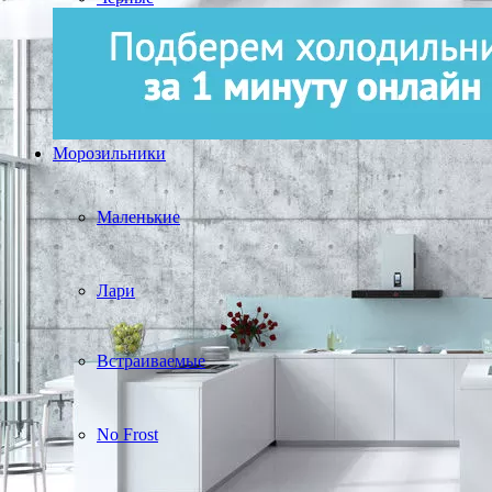
Морозильники
Маленькие
Лари
Встраиваемые
No Frost