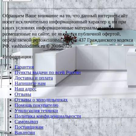
Обращаем Ваше внимание на то, что данный интернет-сайт
носит исключительно информационный характер и ни при
каких условиях информационные материалы и цены,
размещенные на сайте, не являются публичной офертой,
определяемой положениями Статьи 437 Гражданского кодекса
РФ. vashholodilnik.ru © 2016-2026
Информация:
Гарантия
Пункты выдачи по всей России
Доставка и оплата
Напишите нам
Наш адрес
Отзывы
Отзывы о холодильниках
Помощь покупателю
Утилизация техники
Политика конфиденциальности
Самовывоз
Поставщикам
Вакансии