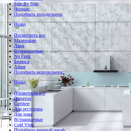
Side By Side
Черные
Подобрать холодильник
Назад
Посмотреть все
Маленькие
Лари
Встраиваемые
No Frost
Бирюса
Atlant
Подобрать морозильник
Назад
Посмотреть все
Dunavox
Liebherr
Для ресторана
Для дома
Встраиваемые
Cold Vine
Подобрать винный шкаф