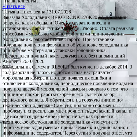
Наши клиенты /
Читать все
Татьяна Николаевна
/ 31.07.2026
Заказала Холодильник BEKO RCNK 270K20 W. Доставили
вовремя. как и обещали. Очень аккуратно внесли и
установили. Старый тут же вынесли. Удобно. Оплата разными
способами - мне было удобно наличными при получении.
Холодильник. работает тише старого. При установке
получила полную информацию об установке холодильника
или вызове мастера для установки холодильника.
Представлен полный пакет документов, без напоминаний
Андрей
/ 26.07.2026
Холодильник Самсунг RL50RR был куплен в декабре 2014, 3
года работал не плохо, но потом стала настраиваться
морозильная камера вплоть до появления ошибки и
отключения холодильника, периодическое появление воды на
полу под дверкой морозильной камеры говорило о том, что
причиной плохой работы скорее всего является засор
дренажного канала. Я обратился в на горячую линию по
технической поддержке Самсунг, подробно обозначил
проблему и спросил, как мне прочистить дренажный канал и
где находится дренажное отверстие т.е. как провести
техническое обслуживание холодильника - по сути его
очистку, ведь в документах прилагаемых к изделию данной
информации не содержится. Через сутки я получил ответ, что