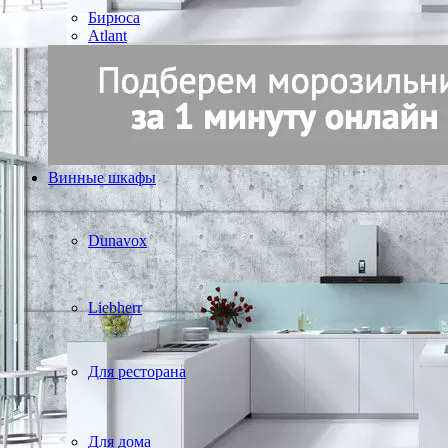
Бирюса
Atlant
Винные шкафы
Dunavox
Liebherr
Для ресторана
Для дома