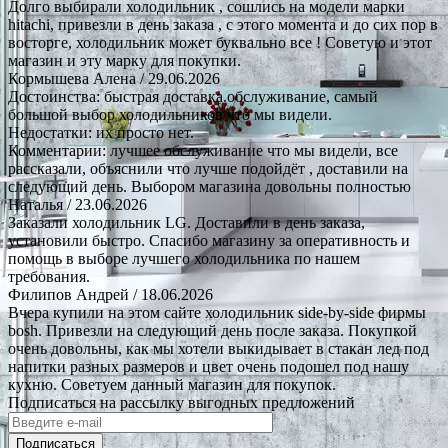
Долго выбирали холодильник , сошлись на модели марки
hitachi, привезли в день заказа , с этого момента и до сих пор в
восторге, холодильник может буквально все ! Советую и этот
магазин и эту марку для покупки.
Кормышева Алена
/ 29.06.2026
Достоинства: быстрая доставка.обслуживание, самый
большой выбор холодильников что мы видели.
Недостатки: их просто нет.
Комментарии: лучшее обслуживание что мы видели, все
рассказали, объяснили что лучше подойдёт , доставили на
следующий день. Выбором магазина довольны полностью
Наталья
/ 23.06.2026
Заказали холодильник LG. Доставили в день заказа,
установили быстро. Спасибо магазину за оперативность и
помощь в выборе лучшего холодильника по нашем
требования.
Филипов Андрей
/ 18.06.2026
Вчера купили на этом сайте холодильник side-by-side фирмы
bosh. Привезли на следующий день после заказа. Покупкой
очень довольны, как мы хотели выкидывает в стакан лед под
напитки разных размеров и цвет очень подошел под нашу
кухню. Советуем данный магазин для покупок.
Подписаться на рассылку выгодных предложений
Подписаться