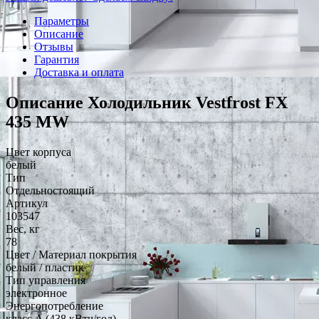
Параметры
Описание
Отзывы
Гарантия
Доставка и оплата
Описание Холодильник Vestfrost FX
435 MW
Цвет корпуса
белый
Тип
Отдельностоящий
Артикул
103547
Вес, кг
78
Цвет / Материал покрытия
белый / пластик
Тип управления
электронное
Энергопотребление
класс A (438 кВтч/год)