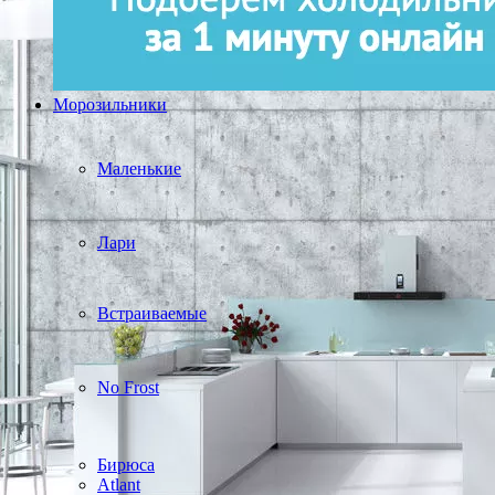
Морозильники
Маленькие
Лари
Встраиваемые
No Frost
Бирюса
Atlant