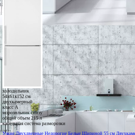
холодильник
54x61x152 см
двухкамерный
класс A
морозильник снизу
общий объем 215 л
капельная система разморозки
Узкие
Двухдверные
Недорогие
Белые
Шириной 55 см
Двухкам