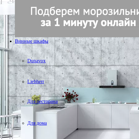
Винные шкафы
Dunavox
Liebherr
Для ресторана
Для дома