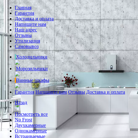
Главная
Гарантия
Доставка и оплата
Напишите нам
Наш адрес
Отзывы
Утилизация
Самовывоз
Холодильники
Морозильники
Винные шкафы
Гарантия
Напишите нам
Отзывы
Доставка и оплата
Назад
Посмотреть все
No Frost
Двухкамерные
Однокамерные
Встраиваемые