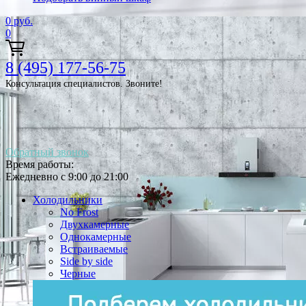
0
руб.
0
8 (495) 177-56-75
Консультация специалистов. Звоните!
Обратный звонок
Время работы:
Ежедневно с 9:00 до 21:00
Холодильники
No Frost
Двухкамерные
Однокамерные
Встраиваемые
Side by side
Черные