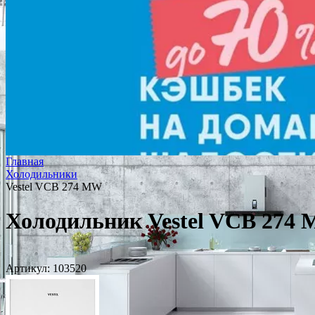
Главная
Холодильники
Vestel VCB 274 MW
Холодильник Vestel VCB 274
Артикул:
103520