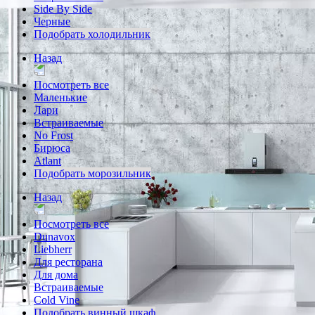
Side By Side
Черные
Подобрать холодильник
Назад
Посмотреть все
Маленькие
Лари
Встраиваемые
No Frost
Бирюса
Atlant
Подобрать морозильник
Назад
Посмотреть все
Dunavox
Liebherr
Для ресторана
Для дома
Встраиваемые
Cold Vine
Подобрать винный шкаф