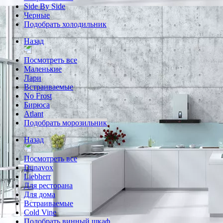
Side By Side
Черные
Подобрать холодильник
Назад
Посмотреть все
Маленькие
Лари
Встраиваемые
No Frost
Бирюса
Atlant
Подобрать морозильник
Назад
Посмотреть все
Dunavox
Liebherr
Для ресторана
Для дома
Встраиваемые
Cold Vine
Подобрать винный шкаф