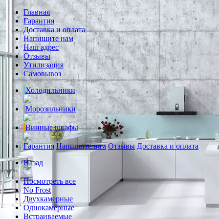
Главная
Гарантия
Доставка и оплата
Напишите нам
Наш адрес
Отзывы
Утилизация
Самовывоз
Холодильники
Морозильники
Винные шкафы
Гарантия
Напишите нам
Отзывы
Доставка и оплата
Назад
Посмотреть все
No Frost
Двухкамерные
Однокамерные
Встраиваемые