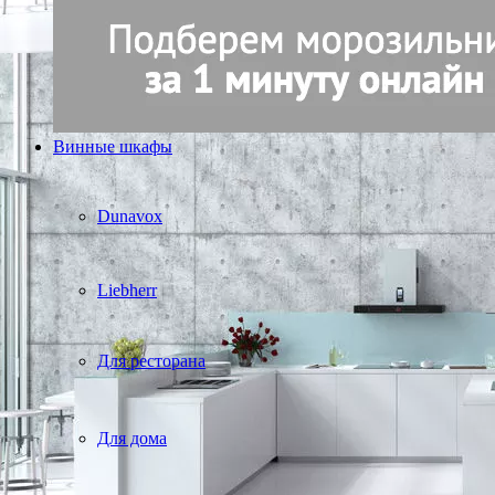
Винные шкафы
Dunavox
Liebherr
Для ресторана
Для дома