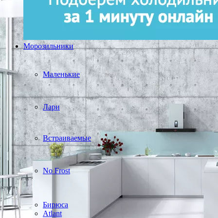
Морозильники
Маленькие
Лари
Встраиваемые
No Frost
Бирюса
Atlant