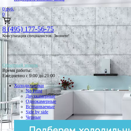
0
руб.
0
8 (495) 177-56-75
Консультация специалистов. Звоните!
Обратный звонок
Время работы:
Ежедневно с 9:00 до 21:00
Холодильники
No Frost
Двухкамерные
Однокамерные
Встраиваемые
Side by side
Черные