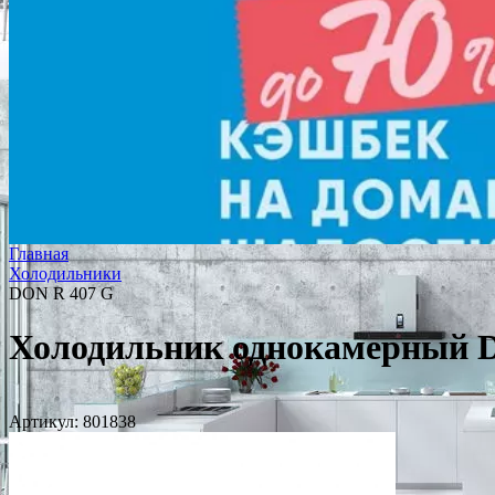
Главная
Холодильники
DON R 407 G
Холодильник однокамерный 
Артикул:
801838