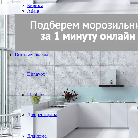
Бирюса
Atlant
Винные шкафы
Dunavox
Liebherr
Для ресторана
Для дома