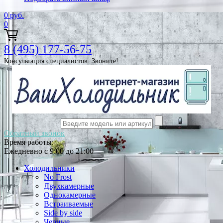
0
руб.
0
8 (495) 177-56-75
Консультация специалистов. Звоните!
Обратный звонок
Время работы:
Ежедневно с 9:00 до 21:00
Холодильники
No Frost
Двухкамерные
Однокамерные
Встраиваемые
Side by side
Черные