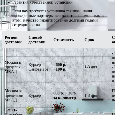
Гарантия качественной установки
Если вам требуется установка техники, наши
проверенные партнеры всегда готовы помочь вам в
этом. Качество гарантированно долгими годами
сотрудничества.
Регион
Способ
С
Стоимость
Срок
доставки
доставки
о
-
п
Москва в
н
Курьер
-
600 р.
пределах
1-3 дня
-
Самовывоз
-
100 р.
МКАД
п
н
и
Москва за
П
600 р. + 30 р.
пределами
Курьер
1-3 дня
п
за километр
МКАД
н
Санкт-
Петербург
П