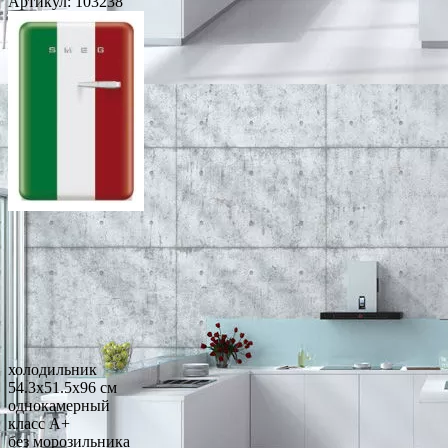
Артикул:
103238
холодильник
54.3x51.5x96 см
однокамерный
класс A+
без морозильника