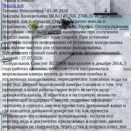
Наши клиенты /
Читать все
Татьяна Николаевна
/ 01.08.2026
Заказала Холодильник BEKO RCNK 270K20 W. Доставили
вовремя. как и обещали. Очень аккуратно внесли и
установили. Старый тут же вынесли. Удобно. Оплата разными
способами - мне было удобно наличными при получении.
Холодильник. работает тише старого. При установке
получила полную информацию об установке холодильника
или вызове мастера для установки холодильника.
Представлен полный пакет документов, без напоминаний
Андрей
/ 27.07.2026
Холодильник Самсунг RL50RR был куплен в декабре 2014, 3
года работал не плохо, но потом стала настраиваться
морозильная камера вплоть до появления ошибки и
отключения холодильника, периодическое появление воды на
полу под дверкой морозильной камеры говорило о том, что
причиной плохой работы скорее всего является засор
дренажного канала. Я обратился в на горячую линию по
технической поддержке Самсунг, подробно обозначил
проблему и спросил, как мне прочистить дренажный канал и
где находится дренажное отверстие т.е. как провести
техническое обслуживание холодильника - по сути его
очистку, ведь в документах прилагаемых к изделию данной
информации не содержится. Через сутки я получил ответ, что