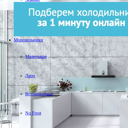
Морозильники
Маленькие
Лари
Встраиваемые
No Frost