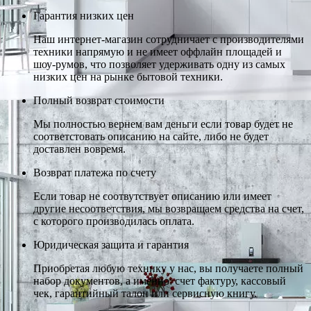
Гарантия низких цен
Наш интернет-магазин сотрудничает с производителями
техники напрямую и не имеет оффлайн площадей и
шоу-румов, что позволяет удерживать одну из самых
низких цен на рынке бытовой техники.
Полный возврат стоимости
Мы полностью вернем вам деньги если товар будет не
соответстовать описанию на сайте, либо не будет
доставлен вовремя.
Возврат платежа по счету
Если товар не соотвутствует описанию или имеет
другие несоответствия, мы возвращаем средства на счет,
с которого производилась оплата.
Юридическая защита и гарантия
Приобретая любую технику у нас, вы получаете полный
набор документов, а именно: счет фактуру, кассовый
чек, гарантийный талон или сервисную книгу.