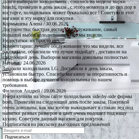
Долго выбирали холодильник , сошлись на модели марки
hitachi, привезли в день заказа , с этого момента и до сих пор в
восторге, холодильник может буквально все ! Советую и этот
магазин и эту марку для покупки.
Кормышева Алена
/ 30.06.2026
Достоинства: быстрая доставка.обслуживание, самый
большой выбор холодильников что мы видели.
Недостатки: их просто нет.
Комментарии: лучшее обслуживание что мы видели, все
рассказали, объяснили что лучше подойдёт , доставили на
следующий день. Выбором магазина довольны полностью
Наталья
/ 24.06.2026
Заказали холодильник LG. Доставили в день заказа,
установили быстро. Спасибо магазину за оперативность и
помощь в выборе лучшего холодильника по нашем
требования.
Филипов Андрей
/ 19.06.2026
Вчера купили на этом сайте холодильник side-by-side фирмы
bosh. Привезли на следующий день после заказа. Покупкой
очень довольны, как мы хотели выкидывает в стакан лед под
напитки разных размеров и цвет очень подошел под нашу
кухню. Советуем данный магазин для покупок.
Подписаться на рассылку выгодных предложений
Подписаться