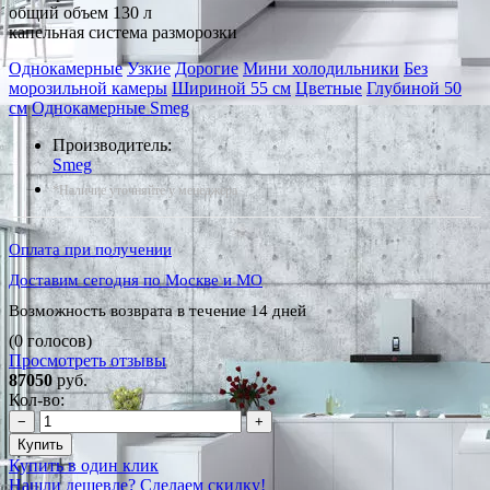
общий объем 130 л
капельная система разморозки
Однокамерные
Узкие
Дорогие
Мини холодильники
Без
морозильной камеры
Шириной 55 см
Цветные
Глубиной 50
см
Однокамерные Smeg
Производитель:
Smeg
*Наличие уточняйте у менеджера
Оплата при получении
Доставим сегодня по Москве и МО
Возможность возврата в течение 14 дней
(0 голосов)
Просмотреть отзывы
87050
руб.
Кол-во:
−
+
Купить
Купить в один клик
Нашли дешевле? Сделаем скидку!