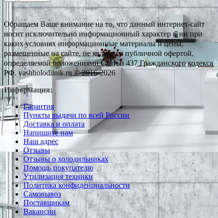
Обращаем Ваше внимание на то, что данный интернет-сайт
носит исключительно информационный характер и ни при
каких условиях информационные материалы и цены,
размещенные на сайте, не являются публичной офертой,
определяемой положениями Статьи 437 Гражданского кодекса
РФ. vashholodilnik.ru © 2016-2026
Информация:
Гарантия
Пункты выдачи по всей России
Доставка и оплата
Напишите нам
Наш адрес
Отзывы
Отзывы о холодильниках
Помощь покупателю
Утилизация техники
Политика конфиденциальности
Самовывоз
Поставщикам
Вакансии