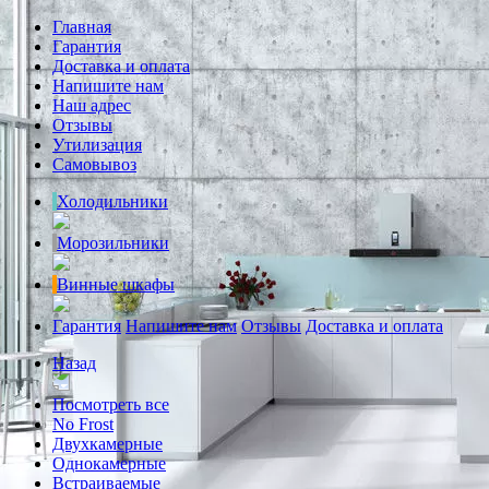
Главная
Гарантия
Доставка и оплата
Напишите нам
Наш адрес
Отзывы
Утилизация
Самовывоз
Холодильники
Морозильники
Винные шкафы
Гарантия
Напишите нам
Отзывы
Доставка и оплата
Назад
Посмотреть все
No Frost
Двухкамерные
Однокамерные
Встраиваемые