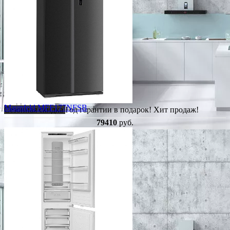
Maunfeld MFF177NFSB
Сезонная скидка
Год гарантии в подарок!
Хит продаж!
79410
руб.