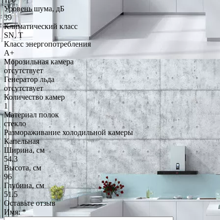
Уровень шума, дБ
39
Климатический класс
SN, T
Класс энергопотребления
A+
Морозильная камера
отсутствует
Генератор льда
отсутствует
Количество камер
1
Материал полок
стекло
Размораживание холодильной камеры
Капельная
Ширина, см
54.3
Высота, см
96
Глубина, см
51.5
Оставьте отзыв
Имя:
*