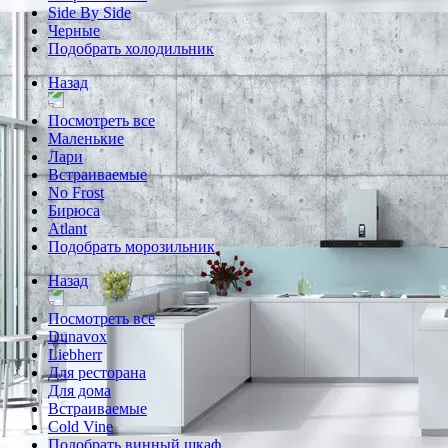
Side By Side
Черные
Подобрать холодильник
Назад
Посмотреть все
Маленькие
Лари
Встраиваемые
No Frost
Бирюса
Atlant
Подобрать морозильник
Назад
Посмотреть все
Dunavox
Liebherr
Для ресторана
Для дома
Встраиваемые
Cold Vine
Подобрать винный шкаф