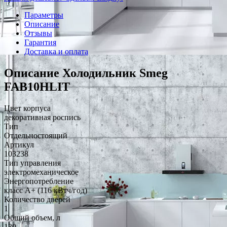
Параметры
Описание
Отзывы
Гарантия
Доставка и оплата
Описание Холодильник Smeg
FAB10HLIT
Цвет корпуса
декоративная роспись
Тип
Отдельностоящий
Артикул
103238
Тип управления
электромеханическое
Энергопотребление
класс A+ (116 кВтч/год)
Количество дверей
1
Общий объем, л
130