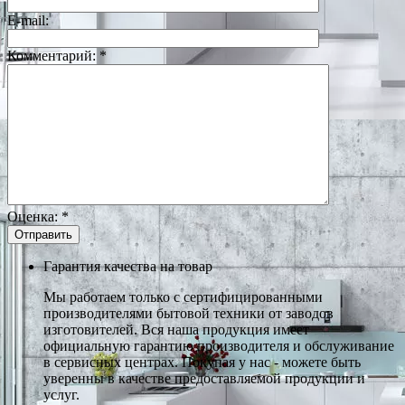
E-mail:
Комментарий:
*
Оценка:
*
Гарантия качества на товар
Мы работаем только с сертифицированными
производителями бытовой техники от заводов
изготовителей. Вся наша продукция имеет
официальную гарантию производителя и обслуживание
в сервисных центрах. Покупая у нас - можете быть
уверенны в качестве предоставляемой продукции и
услуг.