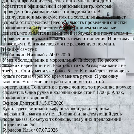
данная информация секретная и что мне необходимо
обратится в официальный сервисный центр, который
проведет обслуживание моего холодильника. В
эксплуатационных документах на холодильник отсутствует
(скрыта от потребителя) необходимость проведения очистки
холодильника в сервисном центре (причем за не малые
деньги), что является введением в заблуждение покупателя и
проявлением неуважительного к нему отношения. И поэтому
знакомым и близким людям я не рекомендую покупать
технику самсунг.
Любишкин Николай
/ 24.07.2026
У меня холодильник и морозильник Либхерр. По работе
никаких нареканий нет. Работают тихо. Размораживания не
требуют. Они у меня уже более 5 лет. Кто выберет эту модель
будьте готовы через это время менять ручки. Я уже одну
заменил. Это самое не отработанное место в этой
конструкции. То пластик в ручке лопнет, то пружинка в ручке
сломается. Одна ручка в холодильнике стоит 1700 р. А так,
холодильник хороший.
Осипов Дмитрий
/ 15.07.2026
Купил здесь винный шкаф, покупкой доволен, пока
нареканий к магазину нет. Доставили на следующий день
после заказа. Советую тк больше, чем у них предложений,
нигде не нашёл
Бурдасов Илья
/ 07.07.2026