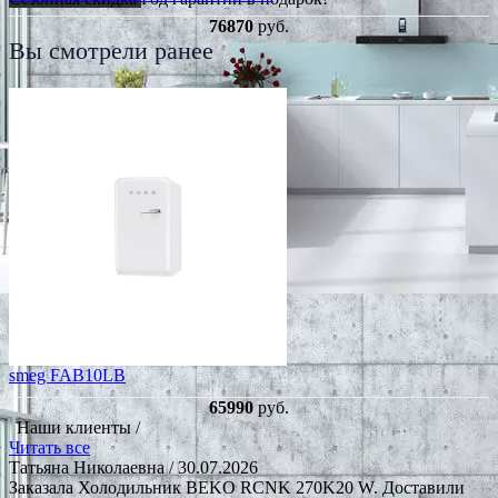
76870
руб.
Вы смотрели ранее
smeg FAB10LB
65990
руб.
Наши клиенты /
Читать все
Татьяна Николаевна
/ 30.07.2026
Заказала Холодильник BEKO RCNK 270K20 W. Доставили