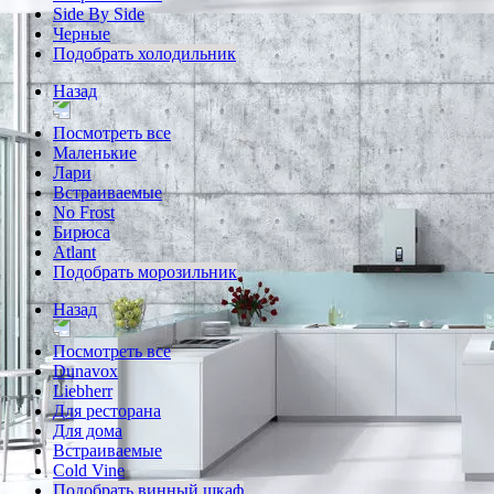
Side By Side
Черные
Подобрать холодильник
Назад
Посмотреть все
Маленькие
Лари
Встраиваемые
No Frost
Бирюса
Atlant
Подобрать морозильник
Назад
Посмотреть все
Dunavox
Liebherr
Для ресторана
Для дома
Встраиваемые
Cold Vine
Подобрать винный шкаф