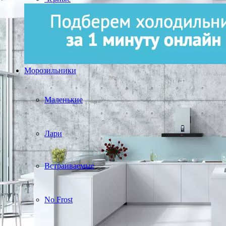
Морозильники
Маленькие
Лари
Встраиваемые
No Frost