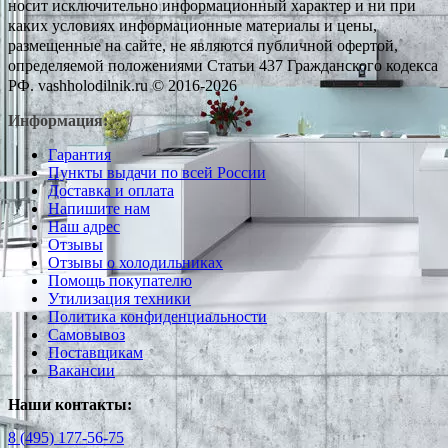
носит исключительно информационный характер и ни при
каких условиях информационные материалы и цены,
размещенные на сайте, не являются публичной офертой,
определяемой положениями Статьи 437 Гражданского кодекса
РФ. vashholodilnik.ru © 2016-2026
Информация:
Гарантия
Пункты выдачи по всей России
Доставка и оплата
Напишите нам
Наш адрес
Отзывы
Отзывы о холодильниках
Помощь покупателю
Утилизация техники
Политика конфиденциальности
Самовывоз
Поставщикам
Вакансии
Наши контакты:
8 (495) 177-56-75