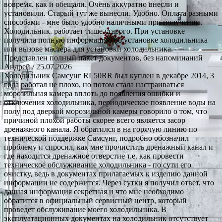
вовремя. как и обещали. Очень аккуратно внесли и
установили. Старый тут же вынесли. Удобно. Оплата разными
способами - мне было удобно наличными при получении.
Холодильник. работает тише старого. При установке
получила полную информацию об установке холодильника
или вызове мастера для установки холодильника.
Представлен полный пакет документов, без напоминаний
Андрей
/ 25.07.2026
Холодильник Самсунг RL50RR был куплен в декабре 2014, 3
года работал не плохо, но потом стала настраиваться
морозильная камера вплоть до появления ошибки и
отключения холодильника, периодическое появление воды на
полу под дверкой морозильной камеры говорило о том, что
причиной плохой работы скорее всего является засор
дренажного канала. Я обратился в на горячую линию по
технической поддержке Самсунг, подробно обозначил
проблему и спросил, как мне прочистить дренажный канал и
где находится дренажное отверстие т.е. как провести
техническое обслуживание холодильника - по сути его
очистку, ведь в документах прилагаемых к изделию данной
информации не содержится. Через сутки я получил ответ, что
данная информация секретная и что мне необходимо
обратится в официальный сервисный центр, который
проведет обслуживание моего холодильника. В
эксплуатационных документах на холодильник отсутствует