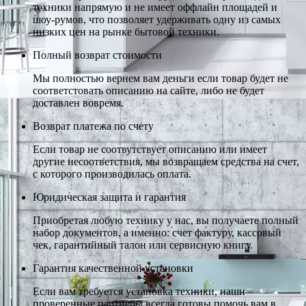
техники напрямую и не имеет оффлайн площадей и
шоу-румов, что позволяет удерживать одну из самых
низких цен на рынке бытовой техники.
Полный возврат стоимости
Мы полностью вернем вам деньги если товар будет не
соответстовать описанию на сайте, либо не будет
доставлен вовремя.
Возврат платежа по счету
Если товар не соотвутствует описанию или имеет
другие несоответствия, мы возвращаем средства на счет,
с которого производилась оплата.
Юридическая защита и гарантия
Приобретая любую технику у нас, вы получаете полный
набор документов, а именно: счет фактуру, кассовый
чек, гарантийный талон или сервисную книгу.
Гарантия качественной установки
Если вам требуется установка техники, наши
проверенные партнеры всегда готовы помочь вам в