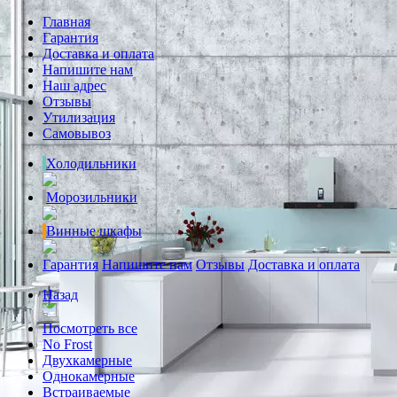
Главная
Гарантия
Доставка и оплата
Напишите нам
Наш адрес
Отзывы
Утилизация
Самовывоз
Холодильники
Морозильники
Винные шкафы
Гарантия
Напишите нам
Отзывы
Доставка и оплата
Назад
Посмотреть все
No Frost
Двухкамерные
Однокамерные
Встраиваемые