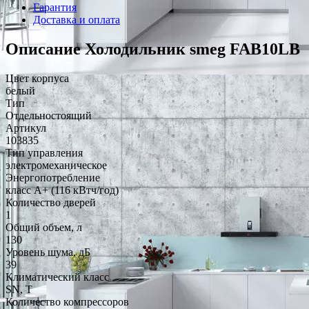
Гарантия
Доставка и оплата
Описание Холодильник smeg FAB10LB
Цвет корпуса
белый
Тип
Отдельностоящий
Артикул
103835
Тип управления
электромеханическое
Энергопотребление
класс A+ (116 кВтч/год)
Количество дверей
1
Общий объем, л
130
Уровень шума, дБ
39
Климатический класс
SN, T
Количество компрессоров