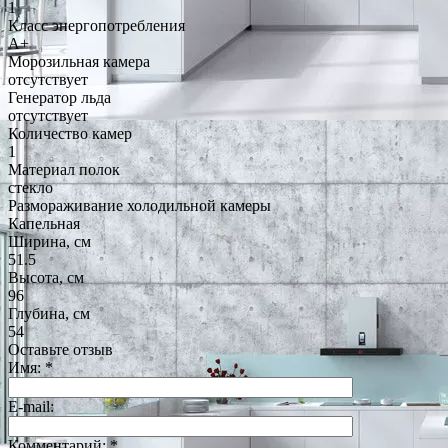
1
Класс энергопотребления
A+
Морозильная камера
отсутствует
Генератор льда
отсутствует
Количество камер
1
Материал полок
стекло
Размораживание холодильной камеры
Капельная
Ширина, см
51.5
Высота, см
96
Глубина, см
54
Оставьте отзыв
Имя:
*
E-mail:
Комментарий:
*