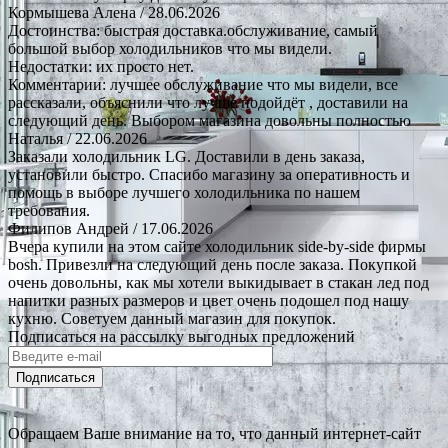
Кормышева Алена
/ 28.06.2026
Достоинства: быстрая доставка.обслуживание, самый
большой выбор холодильников что мы видели.
Недостатки: их просто нет.
Комментарии: лучшее обслуживание что мы видели, все
рассказали, объяснили что лучше подойдёт , доставили на
следующий день. Выбором магазина довольны полностью
Наталья
/ 22.06.2026
Заказали холодильник LG. Доставили в день заказа,
установили быстро. Спасибо магазину за оперативность и
помощь в выборе лучшего холодильника по нашем
требования.
Филипов Андрей
/ 17.06.2026
Вчера купили на этом сайте холодильник side-by-side фирмы
bosh. Привезли на следующий день после заказа. Покупкой
очень довольны, как мы хотели выкидывает в стакан лед под
напитки разных размеров и цвет очень подошел под нашу
кухню. Советуем данный магазин для покупок.
Подписаться на рассылку выгодных предложений
Подписаться
Обращаем Ваше внимание на то, что данный интернет-сайт