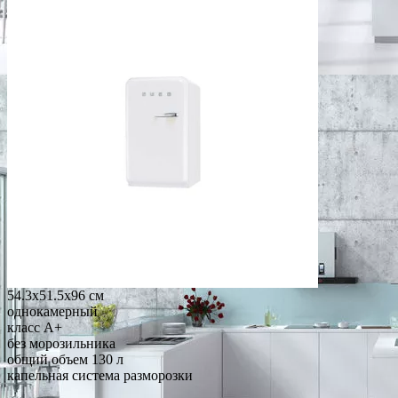
54.3x51.5x96 см
однокамерный
класс A+
без морозильника
общий объем 130 л
капельная система разморозки