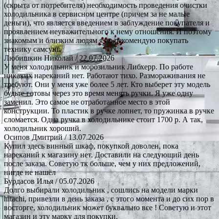
(скрыта от потребителя) необходимость проведения очистки
холодильника в сервисном центре (причем за не малые
деньги), что является введением в заблуждение покупателя и
проявлением неуважительного к нему отношения. И поэтому
знакомым и близким людям я не рекомендую покупать
технику самсунг.
Любишкин Николай
/ 22.07.2026
У меня холодильник и морозильник Либхерр. По работе
никаких нареканий нет. Работают тихо. Размораживания не
требуют. Они у меня уже более 5 лет. Кто выберет эту модель
будьте готовы через это время менять ручки. Я уже одну
заменил. Это самое не отработанное место в этой
конструкции. То пластик в ручке лопнет, то пружинка в ручке
сломается. Одна ручка в холодильнике стоит 1700 р. А так,
холодильник хороший.
Осипов Дмитрий
/ 13.07.2026
Купил здесь винный шкаф, покупкой доволен, пока
нареканий к магазину нет. Доставили на следующий день
после заказа. Советую тк больше, чем у них предложений,
нигде не нашёл
Бурдасов Илья
/ 05.07.2026
Долго выбирали холодильник , сошлись на модели марки
hitachi, привезли в день заказа , с этого момента и до сих пор в
восторге, холодильник может буквально все ! Советую и этот
магазин и эту марку для покупки.