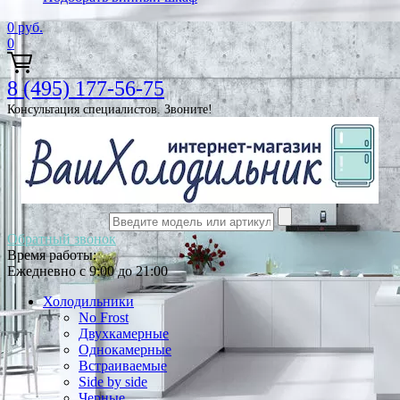
0
руб.
0
8 (495) 177-56-75
Консультация специалистов. Звоните!
Обратный звонок
Время работы:
Ежедневно с 9:00 до 21:00
Холодильники
No Frost
Двухкамерные
Однокамерные
Встраиваемые
Side by side
Черные