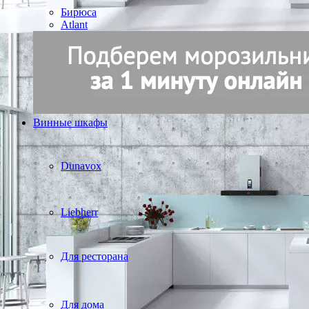
Бирюса
Atlant
Винные шкафы
Dunavox
Liebherr
Для ресторана
Для дома