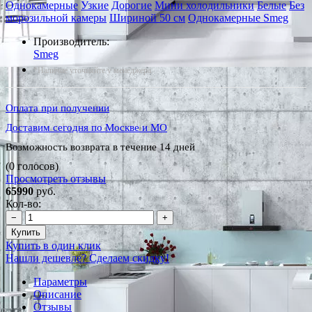
Однокамерные
Узкие
Дорогие
Мини холодильники
Белые
Без
морозильной камеры
Шириной 50 см
Однокамерные Smeg
Производитель:
Smeg
*Наличие уточняйте у менеджера
Оплата при получении
Доставим сегодня по Москве и МО
Возможность возврата в течение 14 дней
(0 голосов)
Просмотреть отзывы
65990
руб.
Кол-во:
−
+
Купить
Купить в один клик
Нашли дешевле? Сделаем скидку!
Параметры
Описание
Отзывы