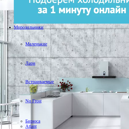
Морозильники
Маленькие
Лари
Встраиваемые
No Frost
Бирюса
Atlant