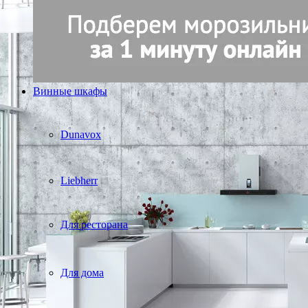
Винные шкафы
Dunavox
Liebherr
Для ресторана
Для дома