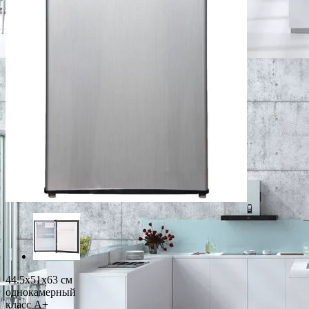
44.5x51x63 см
однокамерный
класс A+