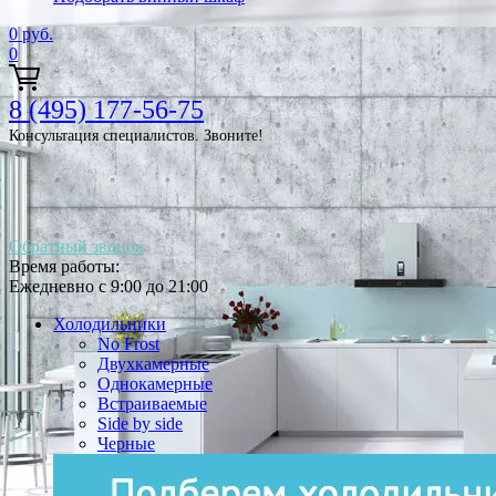
0
руб.
0
8 (495) 177-56-75
Консультация специалистов. Звоните!
Обратный звонок
Время работы:
Ежедневно с 9:00 до 21:00
Холодильники
No Frost
Двухкамерные
Однокамерные
Встраиваемые
Side by side
Черные