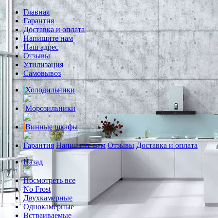
Главная
Гарантия
Доставка и оплата
Напишите нам
Наш адрес
Отзывы
Утилизация
Самовывоз
Холодильники
Морозильники
Винные шкафы
Гарантия
Напишите нам
Отзывы
Доставка и оплата
Назад
Посмотреть все
No Frost
Двухкамерные
Однокамерные
Встраиваемые