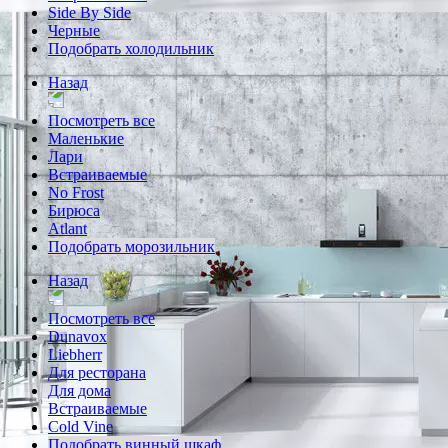
Side By Side
Черные
Подобрать холодильник
Назад
Посмотреть все
Маленькие
Лари
Встраиваемые
No Frost
Бирюса
Atlant
Подобрать морозильник
Назад
Посмотреть все
Dunavox
Liebherr
Для ресторана
Для дома
Встраиваемые
Cold Vine
Подобрать винный шкаф