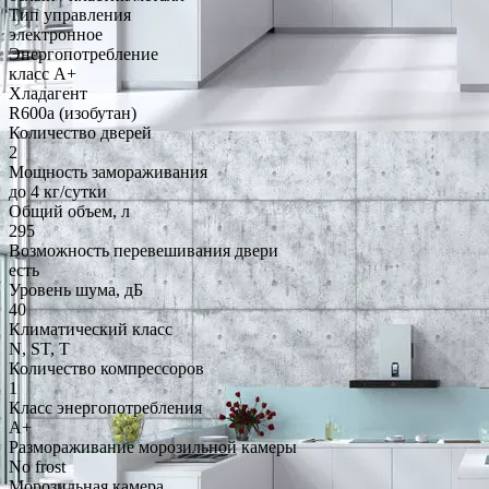
Тип управления
электронное
Энергопотребление
класс A+
Хладагент
R600a (изобутан)
Количество дверей
2
Мощность замораживания
до 4 кг/cутки
Общий объем, л
295
Возможность перевешивания двери
есть
Уровень шума, дБ
40
Климатический класс
N, ST, T
Количество компрессоров
1
Класс энергопотребления
A+
Размораживание морозильной камеры
No frost
Морозильная камера