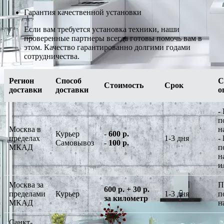
Гарантия качественной установки
Если вам требуется установка техники, наши
проверенные партнеры всегда готовы помочь вам в
этом. Качество гарантированно долгими годами
сотрудничества.
Регион
Способ
С
Стоимость
Срок
доставки
доставки
о
-
п
Москва в
н
Курьер
-
600 р.
пределах
1-3 дня
-
Самовывоз
-
100 р.
МКАД
п
н
и
Москва за
П
600 р. + 30 р.
пределами
Курьер
1-3 дня
п
за километр
МКАД
н
Санкт-