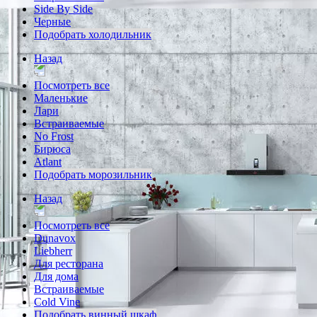
Side By Side
Черные
Подобрать холодильник
Назад
Посмотреть все
Маленькие
Лари
Встраиваемые
No Frost
Бирюса
Atlant
Подобрать морозильник
Назад
Посмотреть все
Dunavox
Liebherr
Для ресторана
Для дома
Встраиваемые
Cold Vine
Подобрать винный шкаф