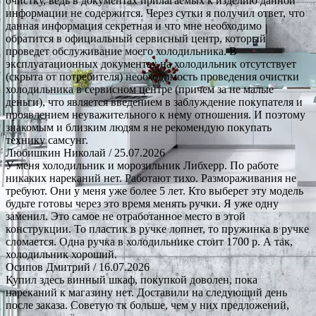
очистку, ведь в документах прилагаемых к изделию данной
информации не содержится. Через сутки я получил ответ, что
данная информация секретная и что мне необходимо
обратится в официальный сервисный центр, который
проведет обслуживание моего холодильника. В
эксплуатационных документах на холодильник отсутствует
(скрыта от потребителя) необходимость проведения очистки
холодильника в сервисном центре (причем за не малые
деньги), что является введением в заблуждение покупателя и
проявлением неуважительного к нему отношения. И поэтому
знакомым и близким людям я не рекомендую покупать
технику самсунг.
Любишкин Николай
/ 25.07.2026
У меня холодильник и морозильник Либхерр. По работе
никаких нареканий нет. Работают тихо. Размораживания не
требуют. Они у меня уже более 5 лет. Кто выберет эту модель
будьте готовы через это время менять ручки. Я уже одну
заменил. Это самое не отработанное место в этой
конструкции. То пластик в ручке лопнет, то пружинка в ручке
сломается. Одна ручка в холодильнике стоит 1700 р. А так,
холодильник хороший.
Осипов Дмитрий
/ 16.07.2026
Купил здесь винный шкаф, покупкой доволен, пока
нареканий к магазину нет. Доставили на следующий день
после заказа. Советую тк больше, чем у них предложений,