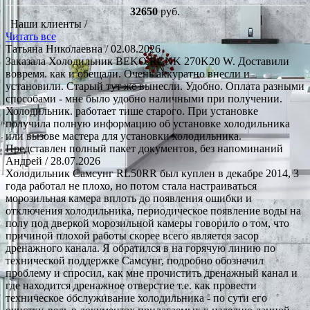
32650
руб.
Наши клиенты /
Читать все
Татьяна Николаевна
/ 02.08.2026
Заказала Холодильник BEKO RCNK 270K20 W. Доставили
вовремя. как и обещали. Очень аккуратно внесли и
установили. Старый тут же вынесли. Удобно. Оплата разными
способами - мне было удобно наличными при получении.
Холодильник. работает тише старого. При установке
получила полную информацию об установке холодильника
или вызове мастера для установки холодильника.
Представлен полный пакет документов, без напоминаний
Андрей
/ 28.07.2026
Холодильник Самсунг RL50RR был куплен в декабре 2014, 3
года работал не плохо, но потом стала настраиваться
морозильная камера вплоть до появления ошибки и
отключения холодильника, периодическое появление воды на
полу под дверкой морозильной камеры говорило о том, что
причиной плохой работы скорее всего является засор
дренажного канала. Я обратился в на горячую линию по
технической поддержке Самсунг, подробно обозначил
проблему и спросил, как мне прочистить дренажный канал и
где находится дренажное отверстие т.е. как провести
техническое обслуживание холодильника - по сути его