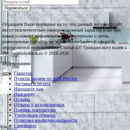
Подписаться
Обращаем Ваше внимание на то, что данный интернет-сайт
носит исключительно информационный характер и ни при
каких условиях информационные материалы и цены,
размещенные на сайте, не являются публичной офертой,
определяемой положениями Статьи 437 Гражданского кодекса
РФ. vashholodilnik.ru © 2016-2026
Информация:
Гарантия
Пункты выдачи по всей России
Доставка и оплата
Напишите нам
Наш адрес
Отзывы
Отзывы о холодильниках
Помощь покупателю
Утилизация техники
Политика конфиденциальности
Самовывоз