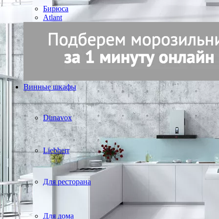
Бирюса
Atlant
Винные шкафы
Dunavox
Liebherr
Для ресторана
Для дома