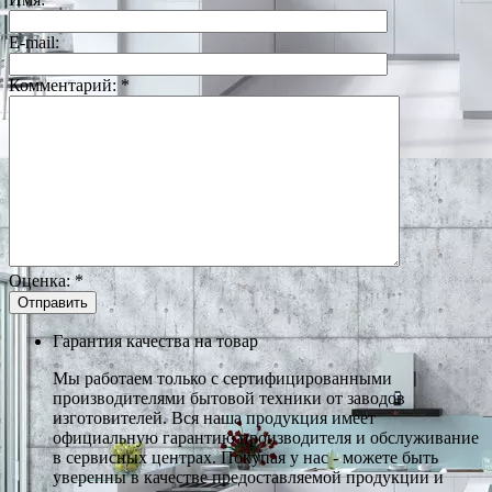
E-mail:
Комментарий:
*
Оценка:
*
Гарантия качества на товар
Мы работаем только с сертифицированными
производителями бытовой техники от заводов
изготовителей. Вся наша продукция имеет
официальную гарантию производителя и обслуживание
в сервисных центрах. Покупая у нас - можете быть
уверенны в качестве предоставляемой продукции и