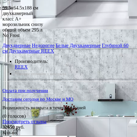
59.5x64.5x188 см
двухкамерный
класс A+
морозильник снизу
общий объем 295 л
No Frost
Двухдверные
Недорогие
Белые
Двухкамерные
Глубиной 60
см
Двухкамерные REEX
Производитель:
REEX
*Наличие уточняйте у менеджера
Оплата при получении
Доставим сегодня по Москве и МО
Возможность возврата в течение 14 дней
(0 голосов)
Просмотреть отзывы
32650
руб.
Кол-во: