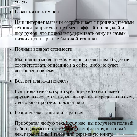
услуг.
Гарантия низких цен
Наш интернет-магазин сотрудничает с производителями
техники напрямую и не имеет оффлайн площадей и
шоу-румов, что позволяет удерживать одну из самых
низких цен на рынке бытовой техники.
Полный возврат стоимости
Мы полностью вернем вам деньги если товар будет не
соответстовать описанию на сайте, либо не будет
доставлен вовремя.
Возврат платежа по счету
Если товар не соотвутствует описанию или имеет
другие несоответствия, мы возвращаем средства на счет,
с которого производилась оплата.
Юридическая защита и гарантия
Приобретая любую технику у нас, вы получаете полный
набор документов, а именно: счет фактуру, кассовый
чек, гарантийный талон или сервисную книгу.