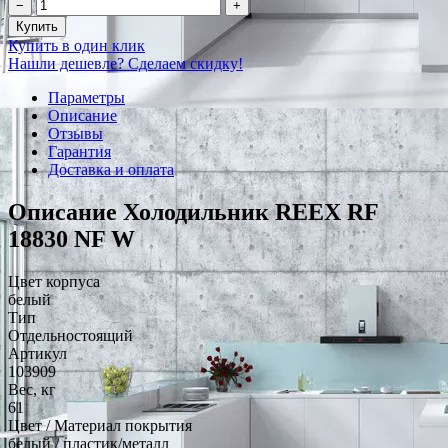
−
+
Купить
Купить в один клик
Нашли дешевле? Сделаем скидку!
Параметры
Описание
Отзывы
Гарантия
Доставка и оплата
Описание Холодильник REEX RF
18830 NF W
Цвет корпуса
белый
Тип
Отдельностоящий
Артикул
103909
Вес, кг
61
Цвет / Материал покрытия
белый / пластик/металл