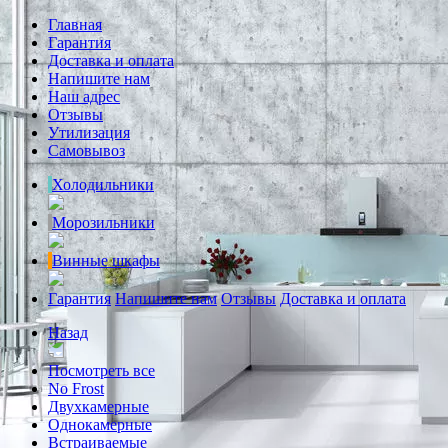
Главная
Гарантия
Доставка и оплата
Напишите нам
Наш адрес
Отзывы
Утилизация
Самовывоз
Холодильники
Морозильники
Винные шкафы
Гарантия
Напишите нам
Отзывы
Доставка и оплата
Назад
Посмотреть все
No Frost
Двухкамерные
Однокамерные
Встраиваемые