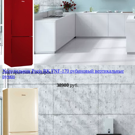
Холодильник Pozis RK FNF-170 рубиновый вертикальные
Год гарантии в подарок!
ручки
38980
руб.