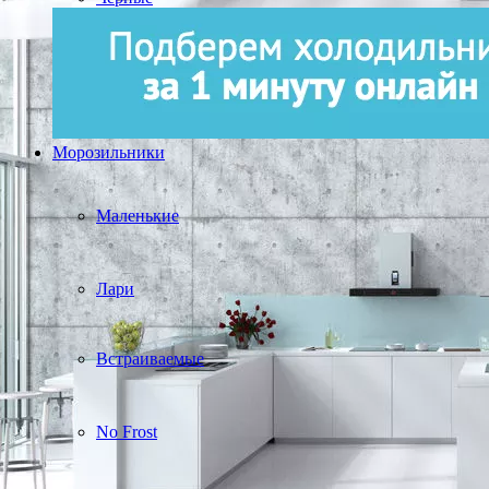
Морозильники
Маленькие
Лари
Встраиваемые
No Frost