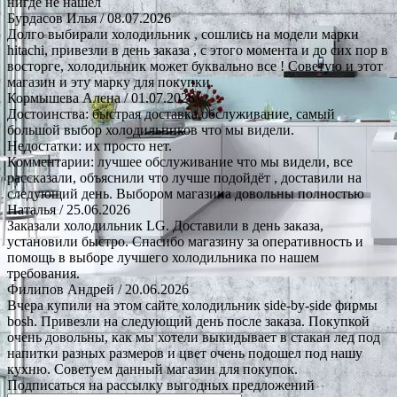
нигде не нашёл
Бурдасов Илья
/ 08.07.2026
Долго выбирали холодильник , сошлись на модели марки
hitachi, привезли в день заказа , с этого момента и до сих пор в
восторге, холодильник может буквально все ! Советую и этот
магазин и эту марку для покупки.
Кормышева Алена
/ 01.07.2026
Достоинства: быстрая доставка.обслуживание, самый
большой выбор холодильников что мы видели.
Недостатки: их просто нет.
Комментарии: лучшее обслуживание что мы видели, все
рассказали, объяснили что лучше подойдёт , доставили на
следующий день. Выбором магазина довольны полностью
Наталья
/ 25.06.2026
Заказали холодильник LG. Доставили в день заказа,
установили быстро. Спасибо магазину за оперативность и
помощь в выборе лучшего холодильника по нашем
требования.
Филипов Андрей
/ 20.06.2026
Вчера купили на этом сайте холодильник side-by-side фирмы
bosh. Привезли на следующий день после заказа. Покупкой
очень довольны, как мы хотели выкидывает в стакан лед под
напитки разных размеров и цвет очень подошел под нашу
кухню. Советуем данный магазин для покупок.
Подписаться на рассылку выгодных предложений