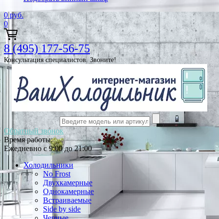
0
руб.
0
8 (495) 177-56-75
Консультация специалистов. Звоните!
Обратный звонок
Время работы:
Ежедневно с 9:00 до 21:00
Холодильники
No Frost
Двухкамерные
Однокамерные
Встраиваемые
Side by side
Черные