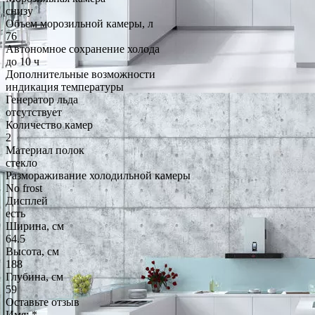
снизу
Объем морозильной камеры, л
76
Автономное сохранение холода
до 10 ч
Дополнительные возможности
индикация температуры
Генератор льда
отсутствует
Количество камер
2
Материал полок
стекло
Размораживание холодильной камеры
No frost
Дисплей
есть
Ширина, см
64.5
Высота, см
188
Глубина, см
59
Оставьте отзыв
Имя:
*