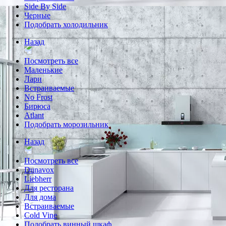
Side By Side
Черные
Подобрать холодильник
Назад
Посмотреть все
Маленькие
Лари
Встраиваемые
No Frost
Бирюса
Atlant
Подобрать морозильник
Назад
Посмотреть все
Dunavox
Liebherr
Для ресторана
Для дома
Встраиваемые
Cold Vine
Подобрать винный шкаф