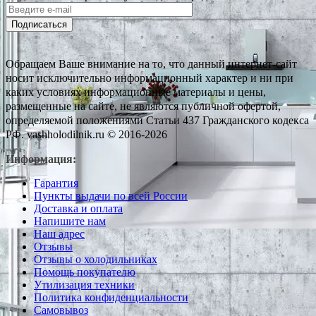
Подписаться
Обращаем Ваше внимание на то, что данный интернет-сайт
носит исключительно информационный характер и ни при
каких условиях информационные материалы и цены,
размещенные на сайте, не являются публичной офертой,
определяемой положениями Статьи 437 Гражданского кодекса
РФ. vashholodilnik.ru © 2016-2026
Информация:
Гарантия
Пункты выдачи по всей России
Доставка и оплата
Напишите нам
Наш адрес
Отзывы
Отзывы о холодильниках
Помощь покупателю
Утилизация техники
Политика конфиденциальности
Самовывоз