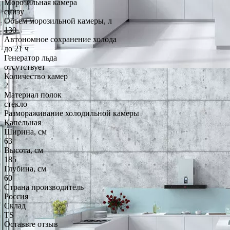
Морозильная камера
снизу
Объем морозильной камеры, л
130
Автономное сохранение холода
до 21 ч
Генератор льда
отсутствует
Количество камер
2
Материал полок
стекло
Размораживание холодильной камеры
Капельная
Ширина, см
63
Высота, см
185
Глубина, см
60
Страна производитель
Россия
Склад
TS
Оставьте отзыв