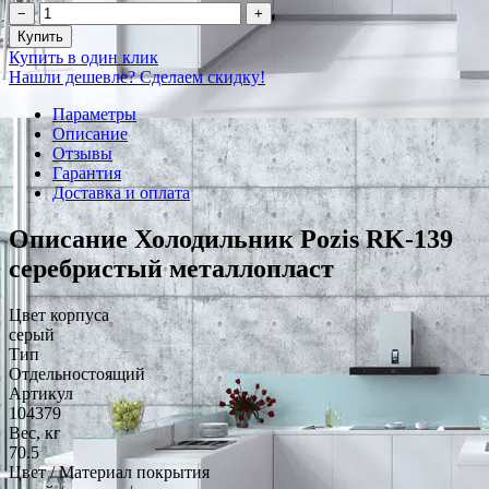
−
+
Купить
Купить в один клик
Нашли дешевле? Сделаем скидку!
Параметры
Описание
Отзывы
Гарантия
Доставка и оплата
Описание Холодильник Pozis RK-139
серебристый металлопласт
Цвет корпуса
серый
Тип
Отдельностоящий
Артикул
104379
Вес, кг
70.5
Цвет / Материал покрытия