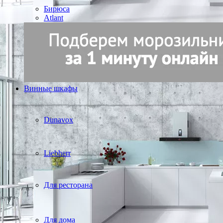
Бирюса
Atlant
Винные шкафы
Dunavox
Liebherr
Для ресторана
Для дома