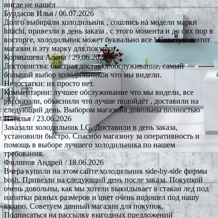
нигде не нашёл
Бурдасов Илья
/ 06.07.2026
Долго выбирали холодильник , сошлись на модели марки
hitachi, привезли в день заказа , с этого момента и до сих пор в
восторге, холодильник может буквально все ! Советую и этот
магазин и эту марку для покупки.
Кормышева Алена
/ 29.06.2026
Достоинства: быстрая доставка.обслуживание, самый
большой выбор холодильников что мы видели.
Недостатки: их просто нет.
Комментарии: лучшее обслуживание что мы видели, все
рассказали, объяснили что лучше подойдёт , доставили на
следующий день. Выбором магазина довольны полностью
Наталья
/ 23.06.2026
Заказали холодильник LG. Доставили в день заказа,
установили быстро. Спасибо магазину за оперативность и
помощь в выборе лучшего холодильника по нашем
требования.
Филипов Андрей
/ 18.06.2026
Вчера купили на этом сайте холодильник side-by-side фирмы
bosh. Привезли на следующий день после заказа. Покупкой
очень довольны, как мы хотели выкидывает в стакан лед под
напитки разных размеров и цвет очень подошел под нашу
кухню. Советуем данный магазин для покупок.
Подписаться на рассылку выгодных предложений