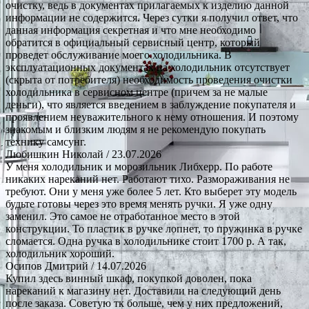
очистку, ведь в документах прилагаемых к изделию данной
информации не содержится. Через сутки я получил ответ, что
данная информация секретная и что мне необходимо
обратится в официальный сервисный центр, который
проведет обслуживание моего холодильника. В
эксплуатационных документах на холодильник отсутствует
(скрыта от потребителя) необходимость проведения очистки
холодильника в сервисном центре (причем за не малые
деньги), что является введением в заблуждение покупателя и
проявлением неуважительного к нему отношения. И поэтому
знакомым и близким людям я не рекомендую покупать
технику самсунг.
Любишкин Николай
/ 23.07.2026
У меня холодильник и морозильник Либхерр. По работе
никаких нареканий нет. Работают тихо. Размораживания не
требуют. Они у меня уже более 5 лет. Кто выберет эту модель
будьте готовы через это время менять ручки. Я уже одну
заменил. Это самое не отработанное место в этой
конструкции. То пластик в ручке лопнет, то пружинка в ручке
сломается. Одна ручка в холодильнике стоит 1700 р. А так,
холодильник хороший.
Осипов Дмитрий
/ 14.07.2026
Купил здесь винный шкаф, покупкой доволен, пока
нареканий к магазину нет. Доставили на следующий день
после заказа. Советую тк больше, чем у них предложений,