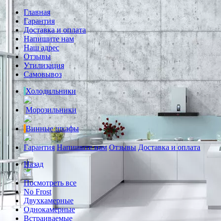
Главная
Гарантия
Доставка и оплата
Напишите нам
Наш адрес
Отзывы
Утилизация
Самовывоз
Холодильники
Морозильники
Винные шкафы
Гарантия
Напишите нам
Отзывы
Доставка и оплата
Назад
Посмотреть все
No Frost
Двухкамерные
Однокамерные
Встраиваемые