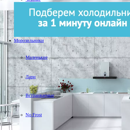
Морозильники
Маленькие
Лари
Встраиваемые
No Frost