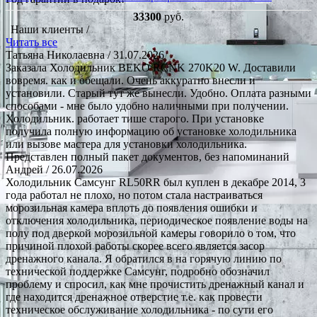
33300
руб.
Наши клиенты /
Читать все
Татьяна Николаевна
/ 31.07.2026
Заказала Холодильник BEKO RCNK 270K20 W. Доставили
вовремя. как и обещали. Очень аккуратно внесли и
установили. Старый тут же вынесли. Удобно. Оплата разными
способами - мне было удобно наличными при получении.
Холодильник. работает тише старого. При установке
получила полную информацию об установке холодильника
или вызове мастера для установки холодильника.
Представлен полный пакет документов, без напоминаний
Андрей
/ 26.07.2026
Холодильник Самсунг RL50RR был куплен в декабре 2014, 3
года работал не плохо, но потом стала настраиваться
морозильная камера вплоть до появления ошибки и
отключения холодильника, периодическое появление воды на
полу под дверкой морозильной камеры говорило о том, что
причиной плохой работы скорее всего является засор
дренажного канала. Я обратился в на горячую линию по
технической поддержке Самсунг, подробно обозначил
проблему и спросил, как мне прочистить дренажный канал и
где находится дренажное отверстие т.е. как провести
техническое обслуживание холодильника - по сути его