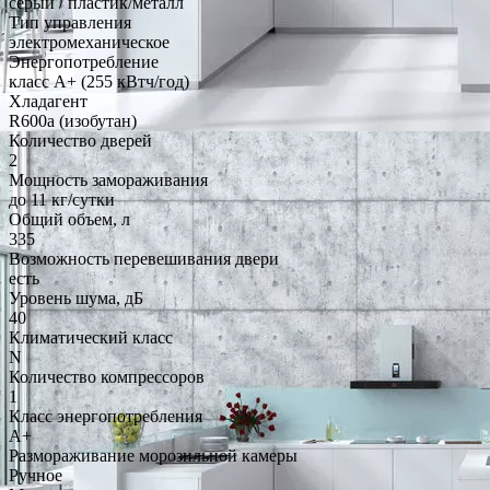
серый / пластик/металл
Тип управления
электромеханическое
Энергопотребление
класс A+ (255 кВтч/год)
Хладагент
R600a (изобутан)
Количество дверей
2
Мощность замораживания
до 11 кг/cутки
Общий объем, л
335
Возможность перевешивания двери
есть
Уровень шума, дБ
40
Климатический класс
N
Количество компрессоров
1
Класс энергопотребления
A+
Размораживание морозильной камеры
Ручное