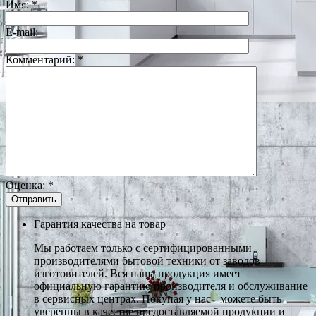
Имя:
*
E-mail:
Комментарий:
*
Оценка:
*
Гарантия качества на товар
Мы работаем только с сертифицированными
производителями бытовой техники от заводов
изготовителей. Вся наша продукция имеет
официальную гарантию производителя и обслуживание
в сервисных центрах. Покупая у нас - можете быть
уверенны в качестве предоставляемой продукции и