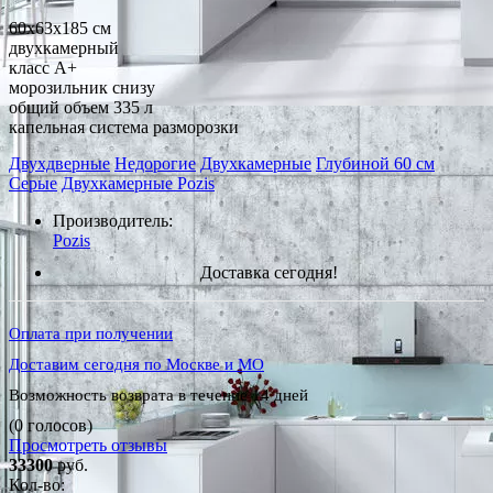
60x63x185 см
двухкамерный
класс A+
морозильник снизу
общий объем 335 л
капельная система разморозки
Двухдверные
Недорогие
Двухкамерные
Глубиной 60 см
Серые
Двухкамерные Pozis
Производитель:
Pozis
Доставка сегодня!
Оплата при получении
Доставим сегодня по Москве и МО
Возможность возврата в течение 14 дней
(0 голосов)
Просмотреть отзывы
33300
руб.
Кол-во: