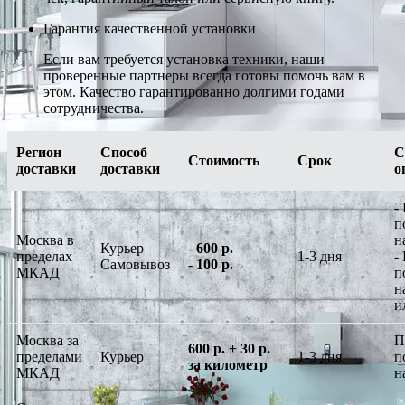
Гарантия качественной установки
Если вам требуется установка техники, наши
проверенные партнеры всегда готовы помочь вам в
этом. Качество гарантированно долгими годами
сотрудничества.
Регион
Способ
С
Стоимость
Срок
доставки
доставки
о
-
п
Москва в
н
Курьер
-
600 р.
пределах
1-3 дня
-
Самовывоз
-
100 р.
МКАД
п
н
и
Москва за
П
600 р. + 30 р.
пределами
Курьер
1-3 дня
п
за километр
МКАД
н