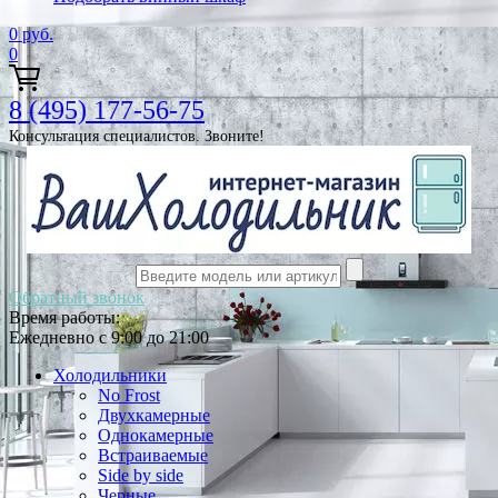
0
руб.
0
8 (495) 177-56-75
Консультация специалистов. Звоните!
Обратный звонок
Время работы:
Ежедневно с 9:00 до 21:00
Холодильники
No Frost
Двухкамерные
Однокамерные
Встраиваемые
Side by side
Черные