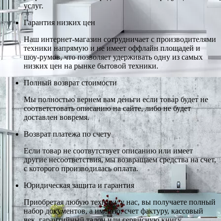
услуг.
Гарантия низких цен
Наш интернет-магазин сотрудничает с производителями
техники напрямую и не имеет оффлайн площадей и
шоу-румов, что позволяет удерживать одну из самых
низких цен на рынке бытовой техники.
Полный возврат стоимости
Мы полностью вернем вам деньги если товар будет не
соответстовать описанию на сайте, либо не будет
доставлен вовремя.
Возврат платежа по счету
Если товар не соотвутствует описанию или имеет
другие несоответствия, мы возвращаем средства на счет,
с которого производилась оплата.
Юридическая защита и гарантия
Приобретая любую технику у нас, вы получаете полный
набор документов, а именно: счет фактуру, кассовый
чек, гарантийный талон или сервисную книгу.