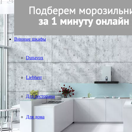
Винные шкафы
Dunavox
Liebherr
Для ресторана
Для дома