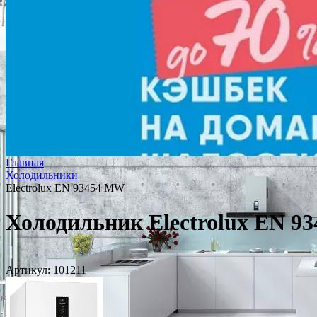
Главная
Холодильники
Electrolux EN 93454 MW
Холодильник Electrolux EN 9
Артикул:
101211