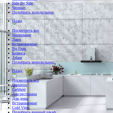
Side By Side
Черные
Подобрать холодильник
Назад
Посмотреть все
Маленькие
Лари
Встраиваемые
No Frost
Бирюса
Atlant
Подобрать морозильник
Назад
Посмотреть все
Dunavox
Liebherr
Для ресторана
Для дома
Встраиваемые
Cold Vine
Подобрать винный шкаф