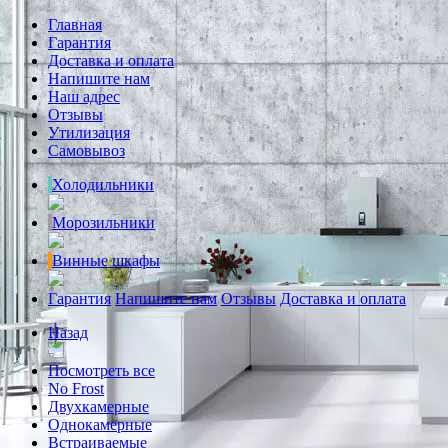
Главная
Гарантия
Доставка и оплата
Напишите нам
Наш адрес
Отзывы
Утилизация
Самовывоз
Холодильники
Морозильники
Винные шкафы
Гарантия
Напишите нам
Отзывы
Доставка и оплата
Назад
Посмотреть все
No Frost
Двухкамерные
Однокамерные
Встраиваемые