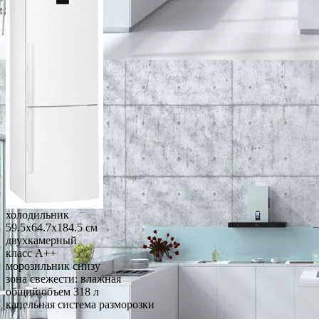
холодильник
59.5x64.7x184.5 см
двухкамерный
класс A++
морозильник снизу
зона свежести: влажная
общий объем 318 л
капельная система разморозки