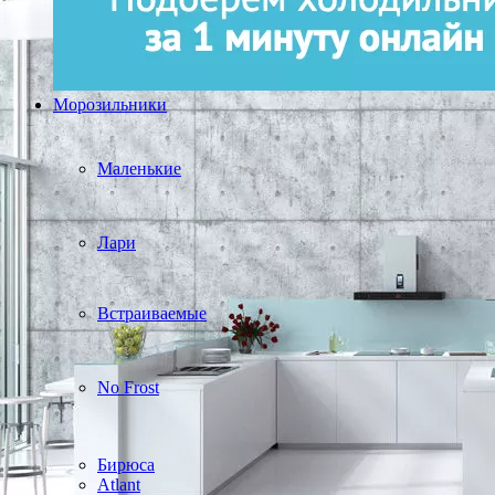
Морозильники
Маленькие
Лари
Встраиваемые
No Frost
Бирюса
Atlant