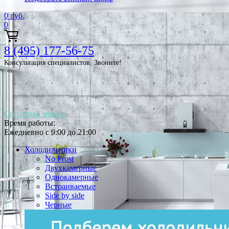
0
руб.
0
8 (495) 177-56-75
Консультация специалистов. Звоните!
Обратный звонок
Время работы:
Ежедневно с 9:00 до 21:00
Холодильники
No Frost
Двухкамерные
Однокамерные
Встраиваемые
Side by side
Черные