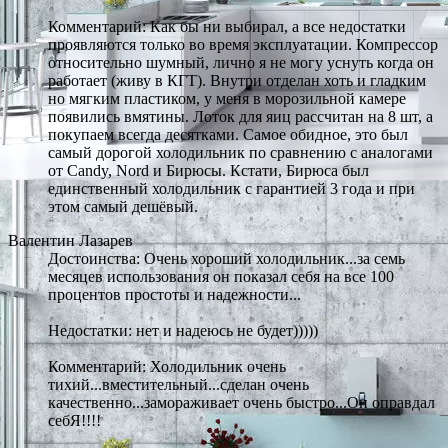
Комментарий: Как бы ни выбирал, а все недостатки
проявляются только во время эксплуатации. Компрессор
относительно шумный, лично я не могу уснуть когда он
работает (живу в КГТ). Внутри отделан хоть и гладким
но мягким пластиком, у меня в морозильной камере
появились вмятины. Лоток для яиц рассчитан на 8 шт, а
покупаем всегда десятками. Самое обидное, это был
самый дорогой холодильник по сравнению с аналогами
от Candy, Nord и Бирюсы. Кстати, Бирюса был
единственный холодильник с гарантией 3 года и при
этом самый дешёвый.
Валентин Лазарев
Достоинства: Очень хороший холодильник...за семь
месяцев использования он показал себя на все 100
процентов простоты и надежности...
Недостатки: нет и надеюсь не будет)))))
Комментарий: Холодильник очень
тихий...вместительный...сделан очень
качественно...замораживает очень быстро...Он оправдал
себЯ!!!!