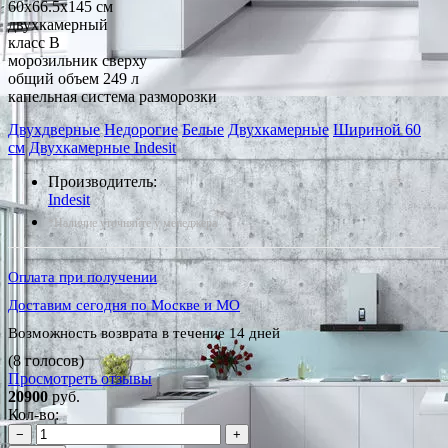
60x66.5x145 см
двухкамерный
класс B
морозильник сверху
общий объем 249 л
капельная система разморозки
Двухдверные
Недорогие
Белые
Двухкамерные
Шириной 60
см
Двухкамерные Indesit
Производитель:
Indesit
*Наличие уточняйте у менеджера
Оплата при получении
Доставим сегодня по Москве и МО
Возможность возврата в течение 14 дней
(8 голосов)
Просмотреть отзывы
20900
руб.
Кол-во:
−
+