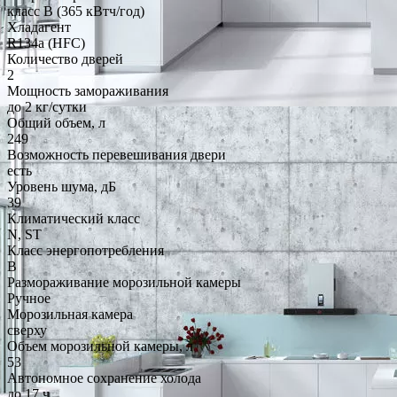
класс B (365 кВтч/год)
Хладагент
R134a (HFC)
Количество дверей
2
Мощность замораживания
до 2 кг/cутки
Общий объем, л
249
Возможность перевешивания двери
есть
Уровень шума, дБ
39
Климатический класс
N, ST
Класс энергопотребления
B
Размораживание морозильной камеры
Ручное
Морозильная камера
сверху
Объем морозильной камеры, л
53
Автономное сохранение холода
до 17 ч