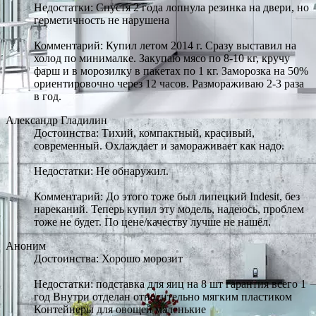
Недостатки: Спустя 2 года лопнула резинка на двери, но
герметичность не нарушена
Комментарий: Купил летом 2014 г. Сразу выставил на
холод по минималке. Закупаю мясо по 8-10 кг, кручу
фарш и в морозилку в пакетах по 1 кг. Заморозка на 50%
ориентировочно через 12 часов. Размораживаю 2-3 раза
в год.
Александр Гладилин
Достоинства: Тихий, компактный, красивый,
современный. Охлаждает и замораживает как надо.
Недостатки: Не обнаружил.
Комментарий: До этого тоже был липецкий Indesit, без
нареканий. Теперь купил эту модель, надеюсь, проблем
тоже не будет. По цене/качеству лучше не нашёл.
Аноним
Достоинства: Хорошо морозит
Недостатки: подставка для яиц на 8 шт гарантия всего 1
год Внутри отделан относительно мягким пластиком
Контейнеры для овощей маленькие