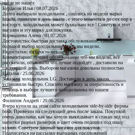
нигде не нашёл
Бурдасов Илья
/ 08.07.2026
Долго выбирали холодильник , сошлись на модели марки
hitachi, привезли в день заказа , с этого момента и до сих пор в
восторге, холодильник может буквально все ! Советую и этот
магазин и эту марку для покупки.
Кормышева Алена
/ 01.07.2026
Достоинства: быстрая доставка.обслуживание, самый
большой выбор холодильников что мы видели.
Недостатки: их просто нет.
Комментарии: лучшее обслуживание что мы видели, все
рассказали, объяснили что лучше подойдёт , доставили на
следующий день. Выбором магазина довольны полностью
Наталья
/ 25.06.2026
Заказали холодильник LG. Доставили в день заказа,
установили быстро. Спасибо магазину за оперативность и
помощь в выборе лучшего холодильника по нашем
требования.
Филипов Андрей
/ 20.06.2026
Вчера купили на этом сайте холодильник side-by-side фирмы
bosh. Привезли на следующий день после заказа. Покупкой
очень довольны, как мы хотели выкидывает в стакан лед под
напитки разных размеров и цвет очень подошел под нашу
кухню. Советуем данный магазин для покупок.
Подписаться на рассылку выгодных предложений