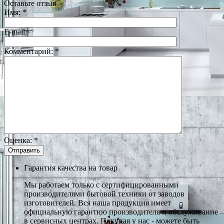
Оставьте отзыв
Имя:
*
E-mail:
Комментарий:
*
Оценка:
*
Гарантия качества на товар
Мы работаем только с сертифицированными
производителями бытовой техники от заводов
изготовителей. Вся наша продукция имеет
официальную гарантию производителя и обслуживание
в сервисных центрах. Покупая у нас - можете быть