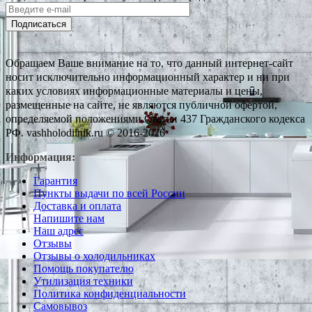
Подписаться
Обращаем Ваше внимание на то, что данный интернет-сайт
носит исключительно информационный характер и ни при
каких условиях информационные материалы и цены,
размещенные на сайте, не являются публичной офертой,
определяемой положениями Статьи 437 Гражданского кодекса
РФ. vashholodilnik.ru © 2016-2026
Информация:
Гарантия
Пункты выдачи по всей России
Доставка и оплата
Напишите нам
Наш адрес
Отзывы
Отзывы о холодильниках
Помощь покупателю
Утилизация техники
Политика конфиденциальности
Самовывоз