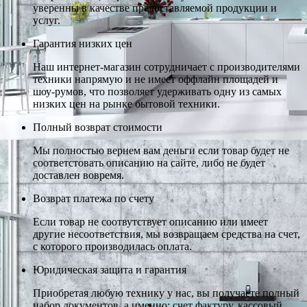
уверенны в качестве предоставляемой продукции и
услуг.
Гарантия низких цен
Наш интернет-магазин сотрудничает с производителями
техники напрямую и не имеет оффлайн площадей и
шоу-румов, что позволяет удерживать одну из самых
низких цен на рынке бытовой техники.
Полный возврат стоимости
Мы полностью вернем вам деньги если товар будет не
соответстовать описанию на сайте, либо не будет
доставлен вовремя.
Возврат платежа по счету
Если товар не соотвутствует описанию или имеет
другие несоответствия, мы возвращаем средства на счет,
с которого производилась оплата.
Юридическая защита и гарантия
Приобретая любую технику у нас, вы получаете полный
набор документов, а именно: счет фактуру, кассовый