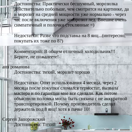
Достоинства: Практически бесшумный, морозилка
действительно побольше, чем смотрится на картинке, да
и морозит на средней мощности уже нормально - через
час после включения уже заморозил лед. Внешне очень
симпатичный и полочки стеклянные =)
Недостатки: Разве что подставка на 8 яиц...(интересно,
покупать их тоже по 8?)
Комментарий: В общем отличный холодильник!!!
Берите, не пожалеете!
аня романова
Достоинства: тихий, морозит хорошо
Недостатки: Опят использования 4 месяца, через 2
месяца после покупки сломался термостат, вызвала
мастера и по гарантии мне все сделали. Как потом
объяснили поломка могла быть связана с не аккуратной
транспортировкой. Почему производитель сделал
держатель под 8 яиц! хотя в пачке 10!
Сергей Запорожский
Достоинства: Тихий