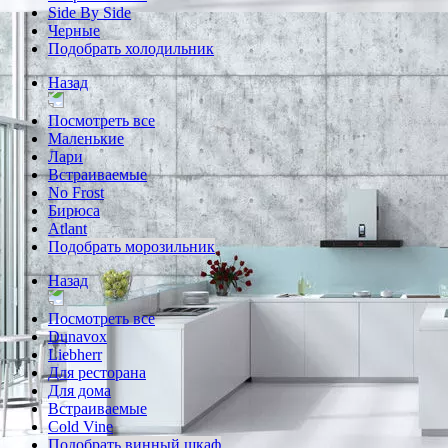
Side By Side
Черные
Подобрать холодильник
Назад
Посмотреть все
Маленькие
Лари
Встраиваемые
No Frost
Бирюса
Atlant
Подобрать морозильник
Назад
Посмотреть все
Dunavox
Liebherr
Для ресторана
Для дома
Встраиваемые
Cold Vine
Подобрать винный шкаф