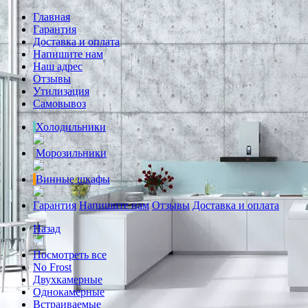
Главная
Гарантия
Доставка и оплата
Напишите нам
Наш адрес
Отзывы
Утилизация
Самовывоз
Холодильники
Морозильники
Винные шкафы
Гарантия
Напишите нам
Отзывы
Доставка и оплата
Назад
Посмотреть все
No Frost
Двухкамерные
Однокамерные
Встраиваемые