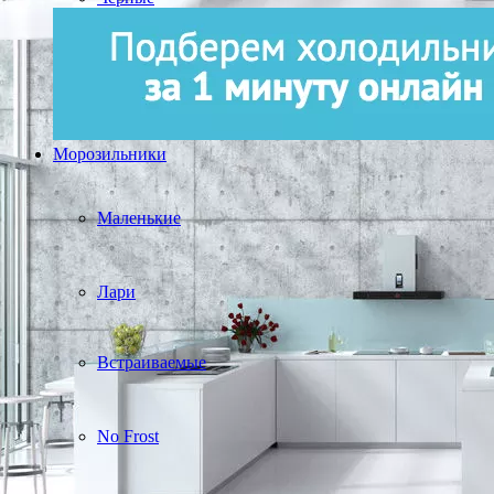
Морозильники
Маленькие
Лари
Встраиваемые
No Frost