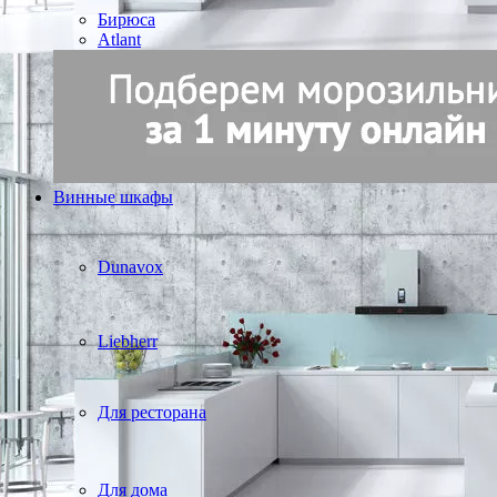
Бирюса
Atlant
Винные шкафы
Dunavox
Liebherr
Для ресторана
Для дома