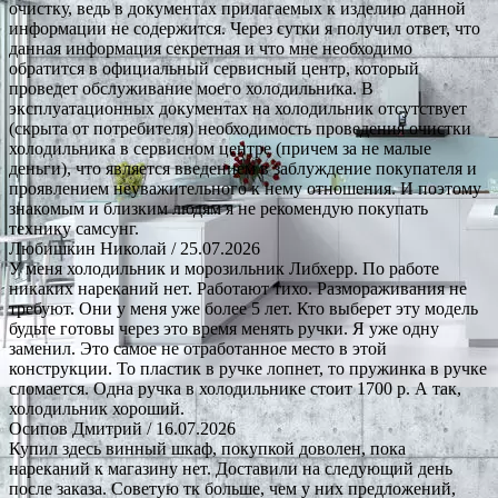
очистку, ведь в документах прилагаемых к изделию данной
информации не содержится. Через сутки я получил ответ, что
данная информация секретная и что мне необходимо
обратится в официальный сервисный центр, который
проведет обслуживание моего холодильника. В
эксплуатационных документах на холодильник отсутствует
(скрыта от потребителя) необходимость проведения очистки
холодильника в сервисном центре (причем за не малые
деньги), что является введением в заблуждение покупателя и
проявлением неуважительного к нему отношения. И поэтому
знакомым и близким людям я не рекомендую покупать
технику самсунг.
Любишкин Николай
/ 25.07.2026
У меня холодильник и морозильник Либхерр. По работе
никаких нареканий нет. Работают тихо. Размораживания не
требуют. Они у меня уже более 5 лет. Кто выберет эту модель
будьте готовы через это время менять ручки. Я уже одну
заменил. Это самое не отработанное место в этой
конструкции. То пластик в ручке лопнет, то пружинка в ручке
сломается. Одна ручка в холодильнике стоит 1700 р. А так,
холодильник хороший.
Осипов Дмитрий
/ 16.07.2026
Купил здесь винный шкаф, покупкой доволен, пока
нареканий к магазину нет. Доставили на следующий день
после заказа. Советую тк больше, чем у них предложений,