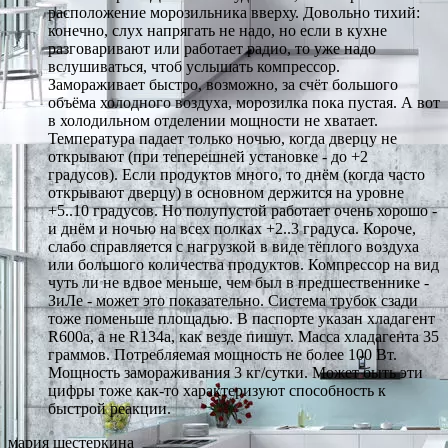
расположение морозильника вверху. Довольно тихий:
конечно, слух напрягать не надо, но если в кухне
разговаривают или работает радио, то уже надо
вслушиваться, чтоб услышать компрессор.
Замораживает быстро, возможно, за счёт большого
объёма холодного воздуха, морозилка пока пустая. А вот
в холодильном отделении мощности не хватает.
Температура падает только ночью, когда дверцу не
открывают (при теперешней установке - до +2
градусов). Если продуктов много, то днём (когда часто
открывают дверцу) в основном держится на уровне
+5..10 градусов. Но полупустой работает очень хорошо -
и днём и ночью на всех полках +2..3 градуса. Короче,
слабо справляется с нагрузкой в виде тёплого воздуха
или большого количества продуктов. Компрессор на вид
чуть ли не вдвое меньше, чем был в предшественнике -
ЗиЛе - может это показательно. Система трубок сзади
тоже поменьше площадью. В паспорте указан хладагент
R600a, а не R134а, как везде пишут. Масса хладагента 35
граммов. Потребляемая мощность не более 100 Вт.
Мощность замораживания 3 кг/сутки. Может быть эти
цифры тоже как-то характеризуют способность к
быстрой реакции.
мария шестеркина