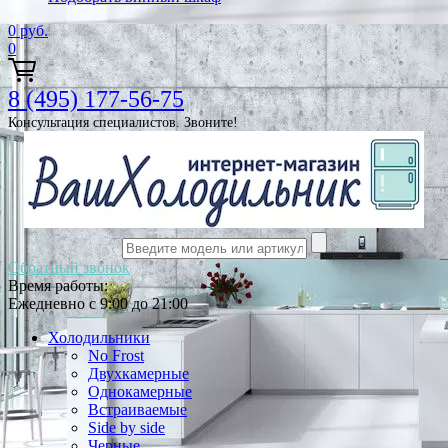
0
руб.
0
8 (495) 177-56-75
Консультация специалистов. Звоните!
Обратный звонок
Время работы:
Ежедневно с 9:00 до 21:00
Холодильники
No Frost
Двухкамерные
Однокамерные
Встраиваемые
Side by side
Черные