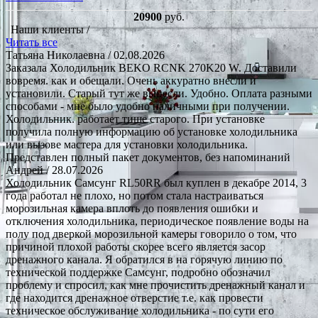
20900
руб.
Наши клиенты /
Читать все
Татьяна Николаевна
/ 02.08.2026
Заказала Холодильник BEKO RCNK 270K20 W. Доставили
вовремя. как и обещали. Очень аккуратно внесли и
установили. Старый тут же вынесли. Удобно. Оплата разными
способами - мне было удобно наличными при получении.
Холодильник. работает тише старого. При установке
получила полную информацию об установке холодильника
или вызове мастера для установки холодильника.
Представлен полный пакет документов, без напоминаний
Андрей
/ 28.07.2026
Холодильник Самсунг RL50RR был куплен в декабре 2014, 3
года работал не плохо, но потом стала настраиваться
морозильная камера вплоть до появления ошибки и
отключения холодильника, периодическое появление воды на
полу под дверкой морозильной камеры говорило о том, что
причиной плохой работы скорее всего является засор
дренажного канала. Я обратился в на горячую линию по
технической поддержке Самсунг, подробно обозначил
проблему и спросил, как мне прочистить дренажный канал и
где находится дренажное отверстие т.е. как провести
техническое обслуживание холодильника - по сути его