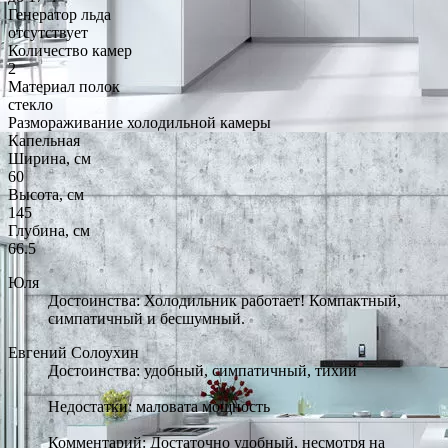
Генератор льда
отсутствует
Количество камер
2
Материал полок
стекло
Размораживание холодильной камеры
Капельная
Ширина, см
60
Высота, см
145
Глубина, см
66.5
Юля
Достоинства: Холодильник работает! Компактный,
симпатичный и бесшумный.
Евгений Солоухин
Достоинства: удобный, симпатичный, тихий
Недостатки: маловата мощность
Комментарий: Достаточно удобный, несмотря на