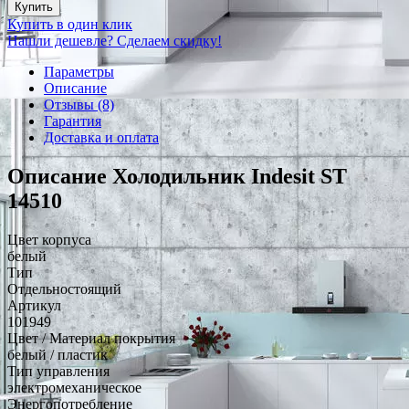
Купить
Купить в один клик
Нашли дешевле? Сделаем скидку!
Параметры
Описание
Отзывы (8)
Гарантия
Доставка и оплата
Описание Холодильник Indesit ST
14510
Цвет корпуса
белый
Тип
Отдельностоящий
Артикул
101949
Цвет / Материал покрытия
белый / пластик
Тип управления
электромеханическое
Энергопотребление