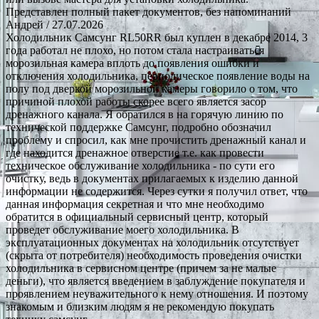
Представлен полный пакет документов, без напоминаний
Андрей
/ 27.07.2026
Холодильник Самсунг RL50RR был куплен в декабре 2014, 3
года работал не плохо, но потом стала настраиваться
морозильная камера вплоть до появления ошибки и
отключения холодильника, периодическое появление воды на
полу под дверкой морозильной камеры говорило о том, что
причиной плохой работы скорее всего является засор
дренажного канала. Я обратился в на горячую линию по
технической поддержке Самсунг, подробно обозначил
проблему и спросил, как мне прочистить дренажный канал и
где находится дренажное отверстие т.е. как провести
техническое обслуживание холодильника - по сути его
очистку, ведь в документах прилагаемых к изделию данной
информации не содержится. Через сутки я получил ответ, что
данная информация секретная и что мне необходимо
обратится в официальный сервисный центр, который
проведет обслуживание моего холодильника. В
эксплуатационных документах на холодильник отсутствует
(скрыта от потребителя) необходимость проведения очистки
холодильника в сервисном центре (причем за не малые
деньги), что является введением в заблуждение покупателя и
проявлением неуважительного к нему отношения. И поэтому
знакомым и близким людям я не рекомендую покупать