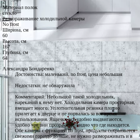
2
Материал полок
стекло
Размораживание холодильной камеры
No frost
Ширина, см
60
Высота, см
167
Глубина, см
64
Александра Бондаренко
Достоинства: маленький, no frost, цена небольшая
Недостатки: не обнаружила
Комментарий: Небольшой такой холодильник,
нареканий к нему нет. Холодильная камера просторная,
вмещает много. Уплотнительная резинка плотно
прилегает к дверце и не порвалась за все время
использования. Ящички все удобно выдвигаются,
удобно что они прозрачные, видно что где находится.
Обе камеры с функцией no frost, продукты сохраняются
свежими гораздо дольше, не нужно размораживать и в