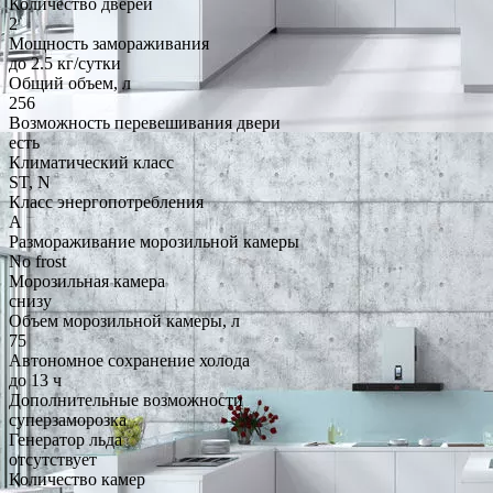
Количество дверей
2
Мощность замораживания
до 2.5 кг/cутки
Общий объем, л
256
Возможность перевешивания двери
есть
Климатический класс
ST, N
Класс энергопотребления
A
Размораживание морозильной камеры
No frost
Морозильная камера
снизу
Объем морозильной камеры, л
75
Автономное сохранение холода
до 13 ч
Дополнительные возможности
суперзаморозка
Генератор льда
отсутствует
Количество камер