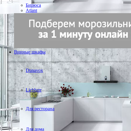
Бирюса
Atlant
Винные шкафы
Dunavox
Liebherr
Для ресторана
Для дома