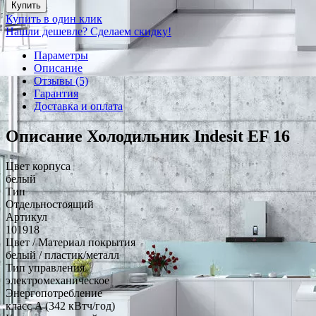
Купить
Купить в один клик
Нашли дешевле? Сделаем скидку!
Параметры
Описание
Отзывы (5)
Гарантия
Доставка и оплата
Описание Холодильник Indesit EF 16
Цвет корпуса
белый
Тип
Отдельностоящий
Артикул
101918
Цвет / Материал покрытия
белый / пластик/металл
Тип управления
электромеханическое
Энергопотребление
класс A (342 кВтч/год)