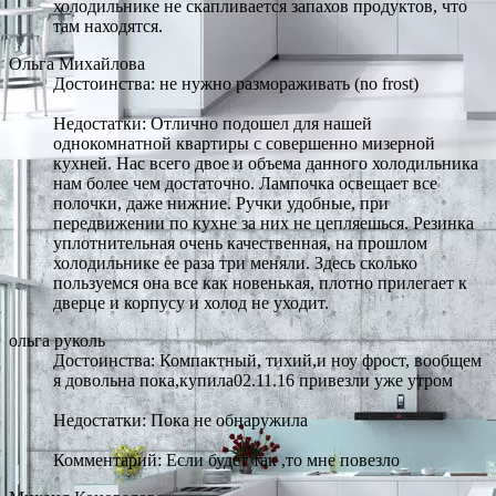
холодильнике не скапливается запахов продуктов, что
там находятся.
Ольга Михайлова
Достоинства: не нужно размораживать (no frost)
Недостатки: Отлично подошел для нашей
однокомнатной квартиры с совершенно мизерной
кухней. Нас всего двое и объема данного холодильника
нам более чем достаточно. Лампочка освещает все
полочки, даже нижние. Ручки удобные, при
передвижении по кухне за них не цепляешься. Резинка
уплотнительная очень качественная, на прошлом
холодильнике ее раза три меняли. Здесь сколько
пользуемся она все как новенькая, плотно прилегает к
дверце и корпусу и холод не уходит.
ольга руколь
Достоинства: Компактный, тихий,и ноу фрост, вообщем
я довольна пока,купила02.11.16 привезли уже утром
Недостатки: Пока не обнаружила
Комментарий: Если будет так ,то мне повезло