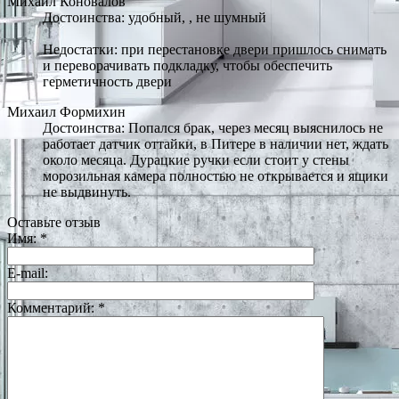
Михаил Коновалов
Достоинства: удобный, , не шумный
Недостатки: при перестановке двери пришлось снимать
и переворачивать подкладку, чтобы обеспечить
герметичность двери
Михаил Формихин
Достоинства: Попался брак, через месяц выяснилось не
работает датчик оттайки, в Питере в наличии нет, ждать
около месяца. Дурацкие ручки если стоит у стены
морозильная камера полностью не открывается и ящики
не выдвинуть.
Оставьте отзыв
Имя:
*
E-mail:
Комментарий:
*