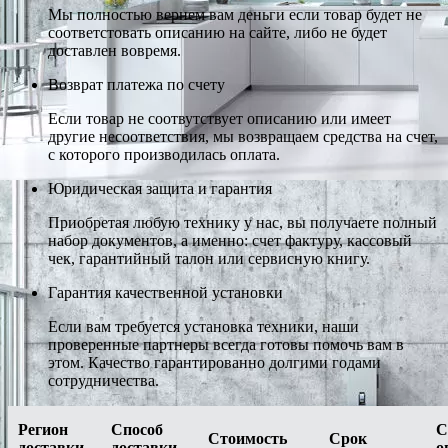
Мы полностью вернем вам деньги если товар будет не
соответстовать описанию на сайте, либо не будет
доставлен вовремя.
Возврат платежа по счету
Если товар не соотвутствует описанию или имеет
другие несоответствия, мы возвращаем средства на счет,
с которого производилась оплата.
Юридическая защита и гарантия
Приобретая любую технику у нас, вы получаете полный
набор документов, а именно: счет фактуру, кассовый
чек, гарантийный талон или сервисную книгу.
Гарантия качественной установки
Если вам требуется установка техники, наши
проверенные партнеры всегда готовы помочь вам в
этом. Качество гарантированно долгими годами
сотрудничества.
Регион
Способ
С
Стоимость
Срок
доставки
доставки
о