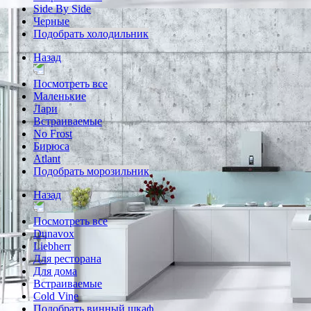
Side By Side
Черные
Подобрать холодильник
Назад
Посмотреть все
Маленькие
Лари
Встраиваемые
No Frost
Бирюса
Atlant
Подобрать морозильник
Назад
Посмотреть все
Dunavox
Liebherr
Для ресторана
Для дома
Встраиваемые
Cold Vine
Подобрать винный шкаф