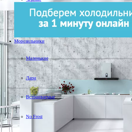
Морозильники
Маленькие
Лари
Встраиваемые
No Frost