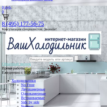
0
руб.
0
8 (495) 177-56-75
Консультация специалистов. Звоните!
Обратный звонок
Время работы:
Ежедневно с 9:00 до 21:00
Холодильники
No Frost
Двухкамерные
Однокамерные
Встраиваемые
Side by side
Черные