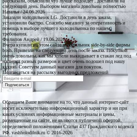
рассказали, объяснили что лучше подойдёт , доставили на
следующий день. Выбором магазина довольны полностью
Наталья
/ 24.06.2026
Заказали холодильник LG. Доставили в день заказа,
установили быстро. Спасибо магазину за оперативность и
помощь в выборе лучшего холодильника по нашем
требования.
Филипов Андрей
/ 19.06.2026
Вчера купили на этом сайте холодильник side-by-side фирмы
bosh. Привезли на следующий день после заказа. Покупкой
очень довольны, как мы хотели выкидывает в стакан лед под
напитки разных размеров и цвет очень подошел под нашу
кухню. Советуем данный магазин для покупок.
Подписаться на рассылку выгодных предложений
Подписаться
Обращаем Ваше внимание на то, что данный интернет-сайт
носит исключительно информационный характер и ни при
каких условиях информационные материалы и цены,
размещенные на сайте, не являются публичной офертой,
определяемой положениями Статьи 437 Гражданского кодекса
РФ. vashholodilnik.ru © 2016-2026