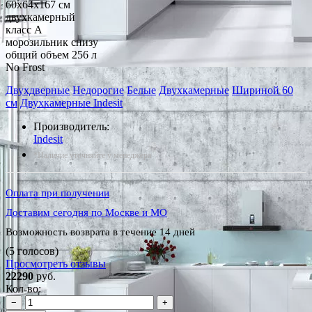
60x64x167 см
двухкамерный
класс A
морозильник снизу
общий объем 256 л
No Frost
Двухдверные
Недорогие
Белые
Двухкамерные
Шириной 60
см
Двухкамерные Indesit
Производитель:
Indesit
*Наличие уточняйте у менеджера
Оплата при получении
Доставим сегодня по Москве и МО
Возможность возврата в течение 14 дней
(5 голосов)
Просмотреть отзывы
22290
руб.
Кол-во:
−
+