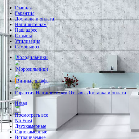
Главная
Гарантия
Доставка и оплата
Напишите нам
Наш адрес
Отзывы
Утилизация
Самовывоз
Холодильники
Морозильники
Винные шкафы
Гарантия
Напишите нам
Отзывы
Доставка и оплата
Назад
Посмотреть все
No Frost
Двухкамерные
Однокамерные
Встраиваемые