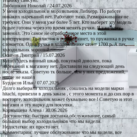
технику самсунг.
Любишкин Николай
/ 24.07.2026
У меня холодильник и морозильник Либхерр. По работе
никаких нареканий нет. Работают тихо. Размораживания не
требуют. Они у меня уже более 5 лет. Кто выберет эту модель
будьте готовы через это время менять ручки. Я уже одну
заменил. Это самое не отработанное место в этой
конструкции. То пластик в ручке лопнет, то пружинка в ручке
сломается. Одна ручка в холодильнике стоит 1700 р. А так,
холодильник хороший.
Осипов Дмитрий
/ 15.07.2026
Купил здесь винный шкаф, покупкой доволен, пока
нареканий к магазину нет. Доставили на следующий день
после заказа. Советую тк больше, чем у них предложений,
нигде не нашёл
Бурдасов Илья
/ 07.07.2026
Долго выбирали холодильник , сошлись на модели марки
hitachi, привезли в день заказа , с этого момента и до сих пор в
восторге, холодильник может буквально все ! Советую и этот
магазин и эту марку для покупки.
Кормышева Алена
/ 30.06.2026
Достоинства: быстрая доставка.обслуживание, самый
большой выбор холодильников что мы видели.
Недостатки: их просто нет.
Комментарии: лучшее обслуживание что мы видели, все