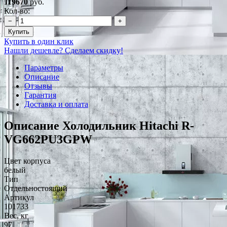
119670
руб.
Кол-во:
−
+
Купить
Купить в один клик
Нашли дешевле? Сделаем скидку!
Параметры
Описание
Отзывы
Гарантия
Доставка и оплата
Описание Холодильник Hitachi R-
VG662PU3GPW
Цвет корпуса
белый
Тип
Отдельностоящий
Артикул
101733
Вес, кг
97