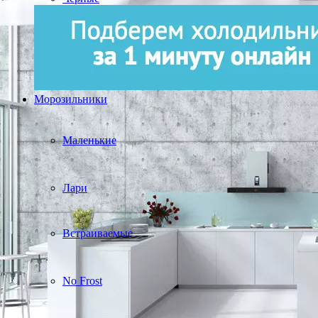
Морозильники
Маленькие
Лари
Встраиваемые
No Frost