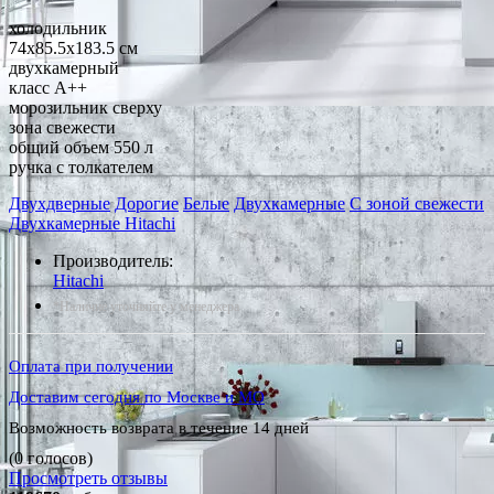
холодильник
74x85.5x183.5 см
двухкамерный
класс A++
морозильник сверху
зона свежести
общий объем 550 л
ручка с толкателем
Двухдверные
Дорогие
Белые
Двухкамерные
С зоной свежести
Двухкамерные Hitachi
Производитель:
Hitachi
*Наличие уточняйте у менеджера
Оплата при получении
Доставим сегодня по Москве и МО
Возможность возврата в течение 14 дней
(0 голосов)
Просмотреть отзывы