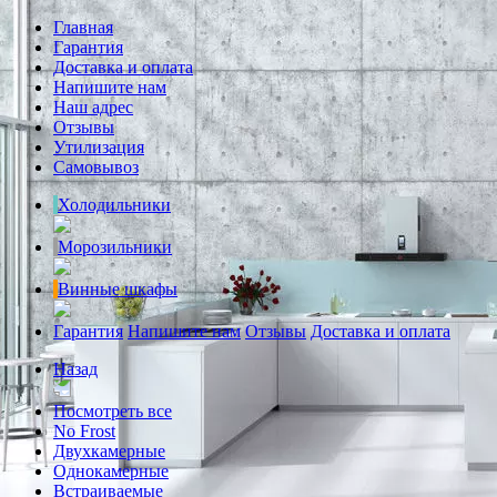
Главная
Гарантия
Доставка и оплата
Напишите нам
Наш адрес
Отзывы
Утилизация
Самовывоз
Холодильники
Морозильники
Винные шкафы
Гарантия
Напишите нам
Отзывы
Доставка и оплата
Назад
Посмотреть все
No Frost
Двухкамерные
Однокамерные
Встраиваемые