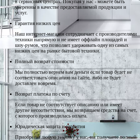
в сервисных центрах. Покупая у нас - можете быть
уверенны в качестве предоставляемой продукции и
услуг.
Гарантия низких цен
Наш интернет-магазин сотрудничает с производителями
техники напрямую и не имеет оффлайн площадей и
шоу-румов, что позволяет удерживать одну из самых
низких цен на рынке бытовой техники.
Полный возврат стоимости
Мы полностью вернем вам деньги если товар будет не
соответстовать описанию на сайте, либо не будет
доставлен вовремя.
Возврат платежа по счету
Если товар не соотвутствует описанию или имеет
другие несоответствия, мы возвращаем средства на счет,
с которого производилась оплата.
Юридическая защита и гарантия
Приобретая любую технику у нас, вы получаете полный