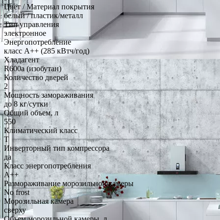
Цвет / Материал покрытия
белый / пластик/металл
Тип управления
электронное
Энергопотребление
класс A++ (285 кВтч/год)
Хладагент
R600a (изобутан)
Количество дверей
2
Мощность замораживания
до 8 кг/cутки
Общий объем, л
550
Климатический класс
T
Инверторный тип компрессора
да
Класс энергопотребления
A++
Размораживание морозильной камеры
No frost
Морозильная камера
сверху
Объем морозильной камеры, л