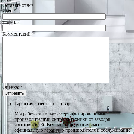
Оставьте отзыв
Имя:
*
E-mail:
Комментарий:
*
Оценка:
*
Гарантия качества на товар
Мы работаем только с сертифицированными
производителями бытовой техники от заводов
изготовителей. Вся наша продукция имеет
официальную гарантию производителя и обслуживание