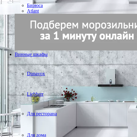
Бирюса
Atlant
Винные шкафы
Dunavox
Liebherr
Для ресторана
Для дома