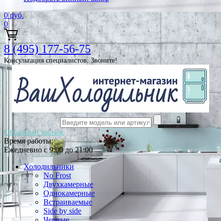
0
руб.
0
8 (495) 177-56-75
Консультация специалистов. Звоните!
Обратный звонок
Время работы:
Ежедневно с 9:00 до 21:00
Холодильники
No Frost
Двухкамерные
Однокамерные
Встраиваемые
Side by side
Черные