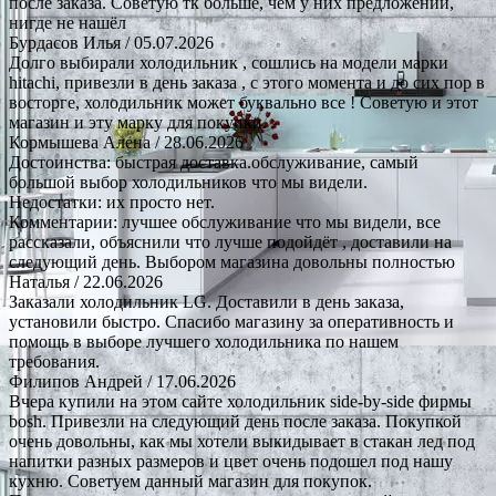
после заказа. Советую тк больше, чем у них предложений,
нигде не нашёл
Бурдасов Илья
/ 05.07.2026
Долго выбирали холодильник , сошлись на модели марки
hitachi, привезли в день заказа , с этого момента и до сих пор в
восторге, холодильник может буквально все ! Советую и этот
магазин и эту марку для покупки.
Кормышева Алена
/ 28.06.2026
Достоинства: быстрая доставка.обслуживание, самый
большой выбор холодильников что мы видели.
Недостатки: их просто нет.
Комментарии: лучшее обслуживание что мы видели, все
рассказали, объяснили что лучше подойдёт , доставили на
следующий день. Выбором магазина довольны полностью
Наталья
/ 22.06.2026
Заказали холодильник LG. Доставили в день заказа,
установили быстро. Спасибо магазину за оперативность и
помощь в выборе лучшего холодильника по нашем
требования.
Филипов Андрей
/ 17.06.2026
Вчера купили на этом сайте холодильник side-by-side фирмы
bosh. Привезли на следующий день после заказа. Покупкой
очень довольны, как мы хотели выкидывает в стакан лед под
напитки разных размеров и цвет очень подошел под нашу
кухню. Советуем данный магазин для покупок.