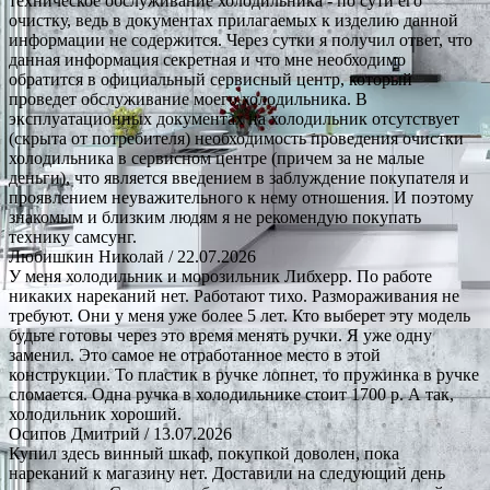
техническое обслуживание холодильника - по сути его
очистку, ведь в документах прилагаемых к изделию данной
информации не содержится. Через сутки я получил ответ, что
данная информация секретная и что мне необходимо
обратится в официальный сервисный центр, который
проведет обслуживание моего холодильника. В
эксплуатационных документах на холодильник отсутствует
(скрыта от потребителя) необходимость проведения очистки
холодильника в сервисном центре (причем за не малые
деньги), что является введением в заблуждение покупателя и
проявлением неуважительного к нему отношения. И поэтому
знакомым и близким людям я не рекомендую покупать
технику самсунг.
Любишкин Николай
/ 22.07.2026
У меня холодильник и морозильник Либхерр. По работе
никаких нареканий нет. Работают тихо. Размораживания не
требуют. Они у меня уже более 5 лет. Кто выберет эту модель
будьте готовы через это время менять ручки. Я уже одну
заменил. Это самое не отработанное место в этой
конструкции. То пластик в ручке лопнет, то пружинка в ручке
сломается. Одна ручка в холодильнике стоит 1700 р. А так,
холодильник хороший.
Осипов Дмитрий
/ 13.07.2026
Купил здесь винный шкаф, покупкой доволен, пока
нареканий к магазину нет. Доставили на следующий день