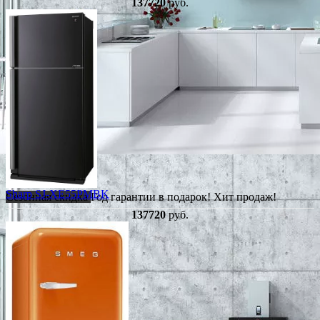
137720
руб.
Sharp SJ-XE55PMBK
Сезонная скидка
Год гарантии в подарок!
Хит продаж!
137720
руб.