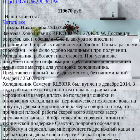
Hitachi R-VG662PU3GPW
119670
руб.
Наши клиенты /
Читать все
Татьяна Николаевна
/ 30.07.2026
Заказала Холодильник BEKO RCNK 270K20 W. Доставили
вовремя. как и обещали. Очень аккуратно внесли и
установили. Старый тут же вынесли. Удобно. Оплата разными
способами - мне было удобно наличными при получении.
Холодильник. работает тише старого. При установке
получила полную информацию об установке холодильника
или вызове мастера для установки холодильника.
Представлен полный пакет документов, без напоминаний
Андрей
/ 25.07.2026
Холодильник Самсунг RL50RR был куплен в декабре 2014, 3
года работал не плохо, но потом стала настраиваться
морозильная камера вплоть до появления ошибки и
отключения холодильника, периодическое появление воды на
полу под дверкой морозильной камеры говорило о том, что
причиной плохой работы скорее всего является засор
дренажного канала. Я обратился в на горячую линию по
технической поддержке Самсунг, подробно обозначил
проблему и спросил, как мне прочистить дренажный канал и
где находится дренажное отверстие т.е. как провести