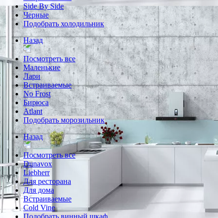
Side By Side
Черные
Подобрать холодильник
Назад
Посмотреть все
Маленькие
Лари
Встраиваемые
No Frost
Бирюса
Atlant
Подобрать морозильник
Назад
Посмотреть все
Dunavox
Liebherr
Для ресторана
Для дома
Встраиваемые
Cold Vine
Подобрать винный шкаф