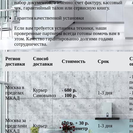
набор документов, а именно: счет фактуру, кассовый
чек, гарантийный талон или сервисную книгу.
Гарантия качественной установки
Если вам требуется установка техники, наши
проверенные партнеры всегда готовы помочь вам в
этом. Качество гарантированно долгими годами
сотрудничества.
Регион
Способ
С
Стоимость
Срок
доставки
доставки
о
-
п
Москва в
н
Курьер
-
600 р.
пределах
1-3 дня
-
Самовывоз
-
100 р.
МКАД
п
н
и
Москва за
П
600 р. + 30 р.
пределами
Курьер
1-3 дня
п
за километр
МКАД
н