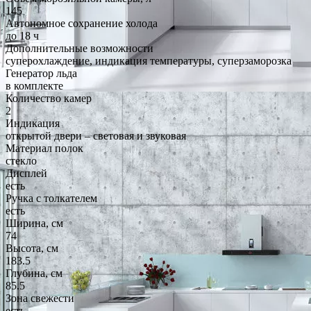
145
Автономное сохранение холода
до 18 ч
Дополнительные возможности
суперохлаждение, индикация температуры, суперзаморозка
Генератор льда
в комплекте
Количество камер
2
Индикация
открытой двери – световая и звуковая
Материал полок
стекло
Дисплей
есть
Ручка с толкателем
есть
Ширина, см
74
Высота, см
183.5
Глубина, см
85.5
Зона свежести
есть