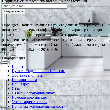
Подписаться на рассылку выгодных предложений
Подписаться
Обращаем Ваше внимание на то, что данный интернет-сайт
носит исключительно информационный характер и ни при
каких условиях информационные материалы и цены,
размещенные на сайте, не являются публичной офертой,
определяемой положениями Статьи 437 Гражданского кодекса
РФ. vashholodilnik.ru © 2016-2026
Информация:
Гарантия
Пункты выдачи по всей России
Доставка и оплата
Напишите нам
Наш адрес
Отзывы
Отзывы о холодильниках
Помощь покупателю
Утилизация техники
Политика конфиденциальности