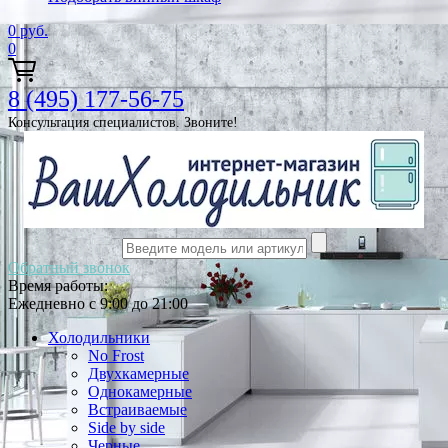
0
руб.
0
8 (495) 177-56-75
Консультация специалистов. Звоните!
Обратный звонок
Время работы:
Ежедневно с 9:00 до 21:00
Холодильники
No Frost
Двухкамерные
Однокамерные
Встраиваемые
Side by side
Черные