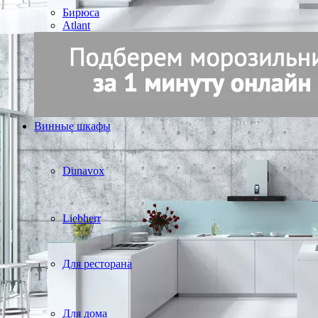
Бирюса
Atlant
Винные шкафы
Dunavox
Liebherr
Для ресторана
Для дома