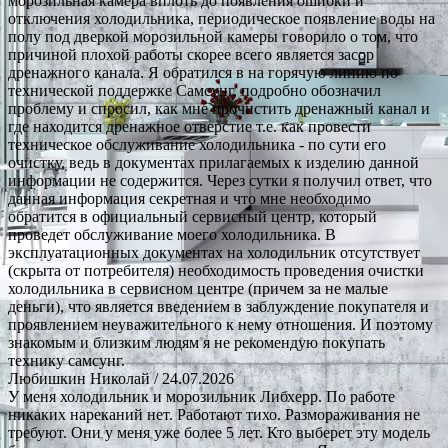
морозильная камера вплоть до появления ошибки и
отключения холодильника, периодическое появление воды на
полу под дверкой морозильной камеры говорило о том, что
причиной плохой работы скорее всего является засор
дренажного канала. Я обратился в на горячую линию по
технической поддержке Самсунг, подробно обозначил
проблему и спросил, как мне прочистить дренажный канал и
где находится дренажное отверстие т.е. как провести
техническое обслуживание холодильника - по сути его
очистку, ведь в документах прилагаемых к изделию данной
информации не содержится. Через сутки я получил ответ, что
данная информация секретная и что мне необходимо
обратится в официальный сервисный центр, который
проведет обслуживание моего холодильника. В
эксплуатационных документах на холодильник отсутствует
(скрыта от потребителя) необходимость проведения очистки
холодильника в сервисном центре (причем за не малые
деньги), что является введением в заблуждение покупателя и
проявлением неуважительного к нему отношения. И поэтому
знакомым и близким людям я не рекомендую покупать
технику самсунг.
Любишкин Николай
/ 24.07.2026
У меня холодильник и морозильник Либхерр. По работе
никаких нареканий нет. Работают тихо. Размораживания не
требуют. Они у меня уже более 5 лет. Кто выберет эту модель