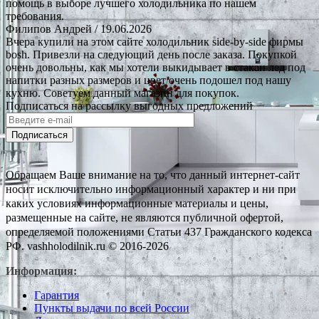
помощь в выборе лучшего холодильника по нашем
требования.
Филипов Андрей
/ 19.06.2026
Вчера купили на этом сайте холодильник side-by-side фирмы
bosh. Привезли на следующий день после заказа. Покупкой
очень довольны, как мы хотели выкидывает в стакан лед под
напитки разных размеров и цвет очень подошел под нашу
кухню. Советуем данный магазин для покупок.
Подписаться на рассылку выгодных предложений
Подписаться
Обращаем Ваше внимание на то, что данный интернет-сайт
носит исключительно информационный характер и ни при
каких условиях информационные материалы и цены,
размещенные на сайте, не являются публичной офертой,
определяемой положениями Статьи 437 Гражданского кодекса
РФ. vashholodilnik.ru © 2016-2026
Информация:
Гарантия
Пункты выдачи по всей России