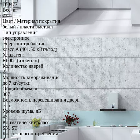
100477
Вес, кг
77
Цвет / Материал покрытия
белый / пластик/металл
Тип управления
электронное
Энергопотребление
класс A (401.50 кВтч/год)
Хладагент
R600a (изобутан)
Количество дверей
2
Мощность замораживания
до 7 кг/cутки
Общий объем, л
307
Возможность перевешивания двери
есть
Уровень шума, дБ
43
Климатический класс
SN, ST
Класс энергопотребления
A