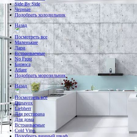
Side By Side
Черные
Подобрать холодильник
Назад
Посмотреть все
Маленькие
Лари
Встраиваемые
No Frost
Бирюса
Atlant
Подобрать морозильник
Назад
Посмотреть все
Dunavox
Liebherr
Для ресторана
Для дома
Встраиваемые
Cold Vine
Подобрать винный шкаф