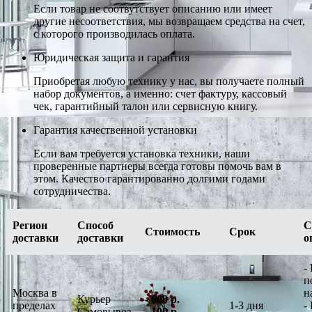
Если товар не соотвутствует описанию или имеет
другие несоответствия, мы возвращаем средства на счет,
с которого производилась оплата.
Юридическая защита и гарантия
Приобретая любую технику у нас, вы получаете полный
набор документов, а именно: счет фактуру, кассовый
чек, гарантийный талон или сервисную книгу.
Гарантия качественной установки
Если вам требуется установка техники, наши
проверенные партнеры всегда готовы помочь вам в
этом. Качество гарантированно долгими годами
сотрудничества.
Регион
Способ
С
Стоимость
Срок
доставки
доставки
о
-
п
Москва в
н
Курьер
-
600 р.
пределах
1-3 дня
-
Самовывоз
-
100 р.