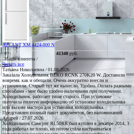
ATLANT ХМ 4424-000 N
41340
руб.
Наши клиенты /
Читать все
Татьяна Николаевна
/ 01.08.2026
Заказала Холодильник BEKO RCNK 270K20 W. Доставили
вовремя. как и обещали. Очень аккуратно внесли и
установили. Старый тут же вынесли. Удобно. Оплата разными
способами - мне было удобно наличными при получении.
Холодильник. работает тише старого. При установке
получила полную информацию об установке холодильника
или вызове мастера для установки холодильника.
Представлен полный пакет документов, без напоминаний
Андрей
/ 27.07.2026
Холодильник Самсунг RL50RR был куплен в декабре 2014, 3
года работал не плохо, но потом стала настраиваться