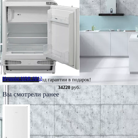
Hyundai HBR 0812
Сезонная скидка
Год гарантии в подарок!
34220
руб.
Вы смотрели ранее