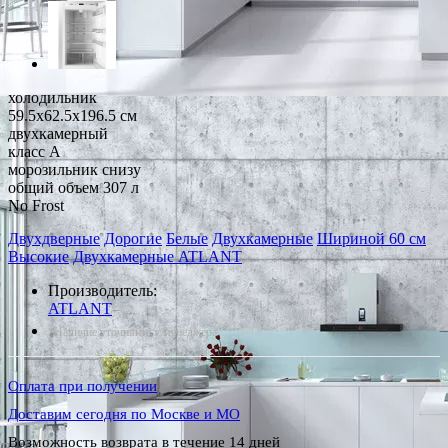
холодильник
59.5x62.5x196.5 см
двухкамерный
класс A
морозильник снизу
общий объем 307 л
No Frost
Двухдверные
Дорогие
Белые
Двухкамерные
Шириной 60 см
Высокие
Двухкамерные ATLANT
Производитель:
ATLANT
*Наличие уточняйте у менеджера
Оплата при получении
Доставим сегодня по Москве и МО
Возможность возврата в течение 14 дней