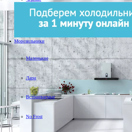
Морозильники
Маленькие
Лари
Встраиваемые
No Frost