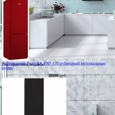
Холодильник Pozis RK FNF-170 рубиновый вертикальные
Год гарантии в подарок!
ручки
38980
руб.