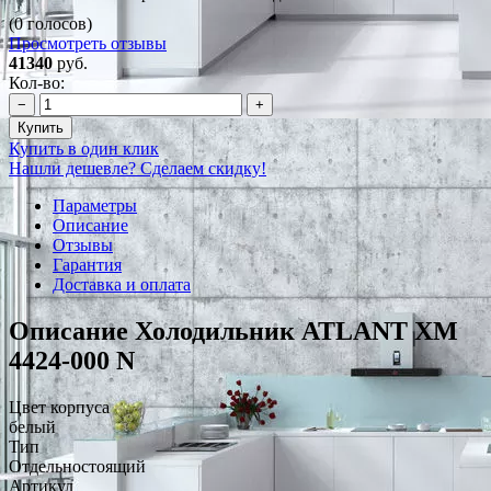
(0 голосов)
Просмотреть отзывы
41340
руб.
Кол-во:
−
+
Купить
Купить в один клик
Нашли дешевле? Сделаем скидку!
Параметры
Описание
Отзывы
Гарантия
Доставка и оплата
Описание Холодильник ATLANT ХМ
4424-000 N
Цвет корпуса
белый
Тип
Отдельностоящий
Артикул