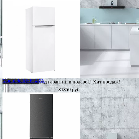
Maunfeld MFF143W
Сезонная скидка
Год гарантии в подарок!
Хит продаж!
31350
руб.