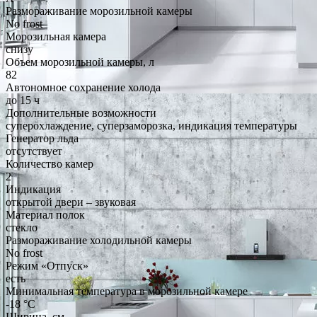
Размораживание морозильной камеры
No frost
Морозильная камера
снизу
Объем морозильной камеры, л
82
Автономное сохранение холода
до 15 ч
Дополнительные возможности
суперохлаждение, суперзаморозка, индикация температуры
Генератор льда
отсутствует
Количество камер
2
Индикация
открытой двери – звуковая
Материал полок
стекло
Размораживание холодильной камеры
No frost
Режим «Отпуск»
есть
Минимальная температура в морозильной камере
-18 °C
Ширина, см