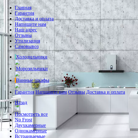
Главная
Гарантия
Доставка и оплата
Напишите нам
Наш адрес
Отзывы
Утилизация
Самовывоз
Холодильники
Морозильники
Винные шкафы
Гарантия
Напишите нам
Отзывы
Доставка и оплата
Назад
Посмотреть все
No Frost
Двухкамерные
Однокамерные
Встраиваемые