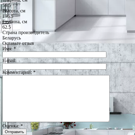
59.5
Высота, см
196.5
Глубина, см
62.5
Страна производитель
Беларусь
Оставьте отзыв
Имя:
*
E-mail:
Комментарий:
*
Оценка:
*