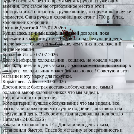
будьте готовы через это время менять ручки. Я уже одну
заменил. Это самое не отработанное место в этой
конструкции. То пластик в ручке лопнет, то пружинка в ручке
сломается. Одна ручка в холодильнике стоит 1700 р. А так,
холодильник хороший.
Осипов Дмитрий
/ 15.07.2026
Купил здесь винный шкаф, покупкой доволен, пока
нареканий к магазину нет. Доставили на следующий день
после заказа. Советую тк больше, чем у них предложений,
нигде не нашёл
Бурдасов Илья
/ 07.07.2026
Долго выбирали холодильник , сошлись на модели марки
hitachi, привезли в день заказа , с этого момента и до сих пор в
восторге, холодильник может буквально все ! Советую и этот
магазин и эту марку для покупки.
Кормышева Алена
/ 30.06.2026
Достоинства: быстрая доставка.обслуживание, самый
большой выбор холодильников что мы видели.
Недостатки: их просто нет.
Комментарии: лучшее обслуживание что мы видели, все
рассказали, объяснили что лучше подойдёт , доставили на
следующий день. Выбором магазина довольны полностью
Наталья
/ 24.06.2026
Заказали холодильник LG. Доставили в день заказа,
установили быстро. Спасибо магазину за оперативность и