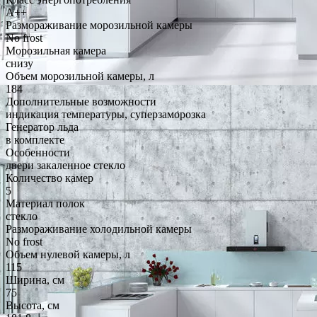
A++
Размораживание морозильной камеры
No frost
Морозильная камера
снизу
Объем морозильной камеры, л
184
Дополнительные возможности
индикация температуры, суперзаморозка
Генератор льда
в комплекте
Особенности
двери закаленное стекло
Количество камер
5
Материал полок
стекло
Размораживание холодильной камеры
No frost
Объем нулевой камеры, л
115
Ширина, см
75
Высота, см