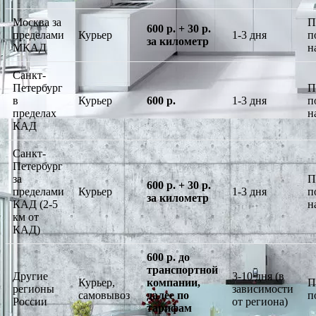
Москва за
П
600 р. + 30 р.
пределами
Курьер
1-3 дня
п
за километр
МКАД
н
Санкт-
Петербург
П
в
Курьер
600 р.
1-3 дня
п
пределах
н
КАД
Санкт-
Петербург
за
П
600 р. + 30 р.
пределами
Курьер
1-3 дня
п
за километр
КАД (2-5
н
км от
КАД)
600 р. до
транспортной
Другие
3-10 дня (в
Курьер,
компании,
П
регионы
зависимости
самовывоз
далее по
п
России
от региона)
тарифам