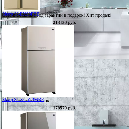
Sharp SJ-EX98FBE
Сезонная скидка
Год гарантии в подарок!
Хит продаж!
213130
руб.
Sharp SJ-XG55PMBE
Год гарантии в подарок!
178570
руб.