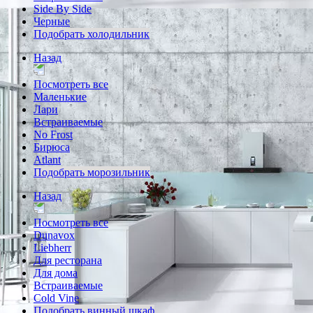
Side By Side
Черные
Подобрать холодильник
Назад
Посмотреть все
Маленькие
Лари
Встраиваемые
No Frost
Бирюса
Atlant
Подобрать морозильник
Назад
Посмотреть все
Dunavox
Liebherr
Для ресторана
Для дома
Встраиваемые
Cold Vine
Подобрать винный шкаф