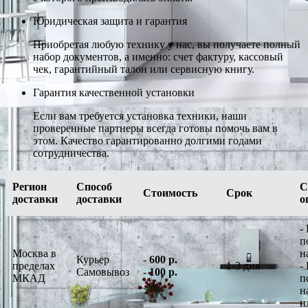
Юридическая защита и гарантия
Приобретая любую технику у нас, вы получаете полный
набор документов, а именно: счет фактуру, кассовый
чек, гарантийный талон или сервисную книгу.
Гарантия качественной установки
Если вам требуется установка техники, наши
проверенные партнеры всегда готовы помочь вам в
этом. Качество гарантированно долгими годами
сотрудничества.
Регион
Способ
С
Стоимость
Срок
доставки
доставки
о
-
п
Москва в
н
Курьер
-
600 р.
пределах
1-3 дня
-
Самовывоз
-
100 р.
МКАД
п
н
и