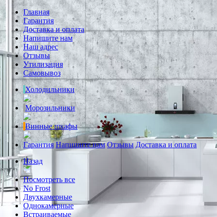
Главная
Гарантия
Доставка и оплата
Напишите нам
Наш адрес
Отзывы
Утилизация
Самовывоз
Холодильники
Морозильники
Винные шкафы
Гарантия
Напишите нам
Отзывы
Доставка и оплата
Назад
Посмотреть все
No Frost
Двухкамерные
Однокамерные
Встраиваемые