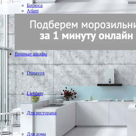
Бирюса
Atlant
Винные шкафы
Dunavox
Liebherr
Для ресторана
Для дома