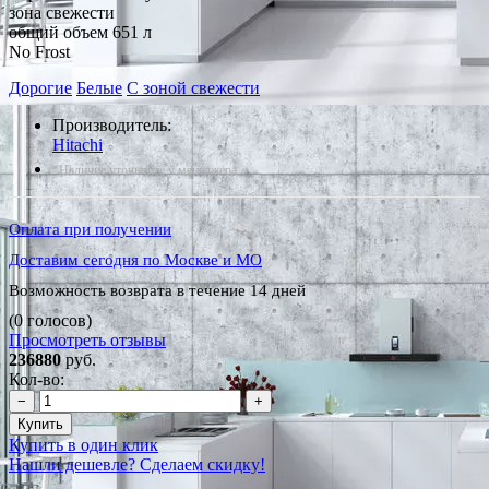
зона свежести
общий объем 651 л
No Frost
Дорогие
Белые
С зоной свежести
Производитель:
Hitachi
*Наличие уточняйте у менеджера
Оплата при получении
Доставим сегодня по Москве и МО
Возможность возврата в течение 14 дней
(0 голосов)
Просмотреть отзывы
236880
руб.
Кол-во:
−
+
Купить
Купить в один клик
Нашли дешевле? Сделаем скидку!