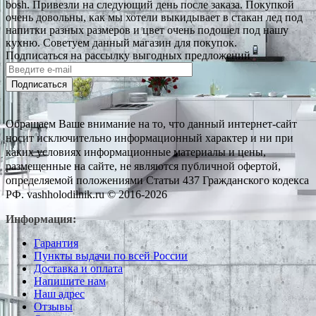
bosh. Привезли на следующий день после заказа. Покупкой
очень довольны, как мы хотели выкидывает в стакан лед под
напитки разных размеров и цвет очень подошел под нашу
кухню. Советуем данный магазин для покупок.
Подписаться на рассылку выгодных предложений
Подписаться
Обращаем Ваше внимание на то, что данный интернет-сайт
носит исключительно информационный характер и ни при
каких условиях информационные материалы и цены,
размещенные на сайте, не являются публичной офертой,
определяемой положениями Статьи 437 Гражданского кодекса
РФ. vashholodilnik.ru © 2016-2026
Информация:
Гарантия
Пункты выдачи по всей России
Доставка и оплата
Напишите нам
Наш адрес
Отзывы