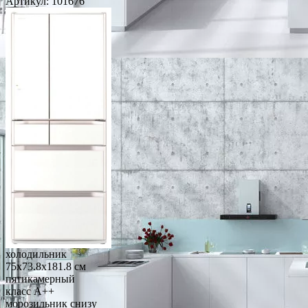
Артикул:
101676
холодильник
75x73.8x181.8 см
пятикамерный
класс A++
морозильник снизу