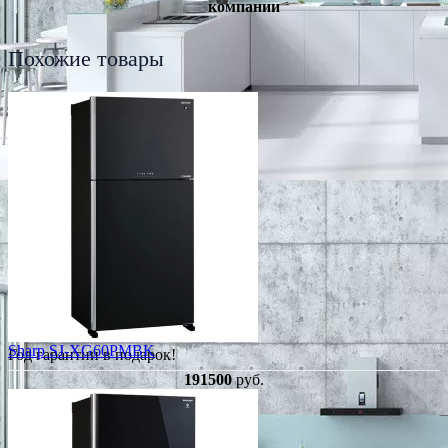
компании
Похожие товары
Sharp SJ-XG60PMBK
Год гарантии в подарок!
191500
руб.