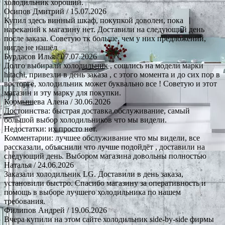
холодильник хороший.
Осипов Дмитрий
/ 15.07.2026
Купил здесь винный шкаф, покупкой доволен, пока
нареканий к магазину нет. Доставили на следующий день
после заказа. Советую тк больше, чем у них предложений,
нигде не нашёл
Бурдасов Илья
/ 07.07.2026
Долго выбирали холодильник , сошлись на модели марки
hitachi, привезли в день заказа , с этого момента и до сих пор в
восторге, холодильник может буквально все ! Советую и этот
магазин и эту марку для покупки.
Кормышева Алена
/ 30.06.2026
Достоинства: быстрая доставка.обслуживание, самый
большой выбор холодильников что мы видели.
Недостатки: их просто нет.
Комментарии: лучшее обслуживание что мы видели, все
рассказали, объяснили что лучше подойдёт , доставили на
следующий день. Выбором магазина довольны полностью
Наталья
/ 24.06.2026
Заказали холодильник LG. Доставили в день заказа,
установили быстро. Спасибо магазину за оперативность и
помощь в выборе лучшего холодильника по нашем
требования.
Филипов Андрей
/ 19.06.2026
Вчера купили на этом сайте холодильник side-by-side фирмы