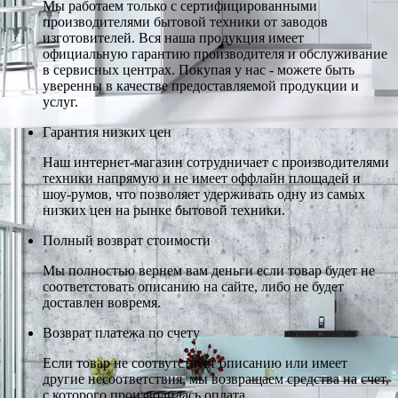
Мы работаем только с сертифицированными
производителями бытовой техники от заводов
изготовителей. Вся наша продукция имеет
официальную гарантию производителя и обслуживание
в сервисных центрах. Покупая у нас - можете быть
уверенны в качестве предоставляемой продукции и
услуг.
Гарантия низких цен
Наш интернет-магазин сотрудничает с производителями
техники напрямую и не имеет оффлайн площадей и
шоу-румов, что позволяет удерживать одну из самых
низких цен на рынке бытовой техники.
Полный возврат стоимости
Мы полностью вернем вам деньги если товар будет не
соответстовать описанию на сайте, либо не будет
доставлен вовремя.
Возврат платежа по счету
Если товар не соотвутствует описанию или имеет
другие несоответствия, мы возвращаем средства на счет,
с которого производилась оплата.