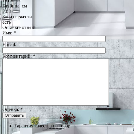
181.8
Глубина, см
73.8
Зона свежести
есть
Оставьте отзыв
Имя:
*
E-mail:
Комментарий:
*
Оценка:
*
Гарантия качества на товар